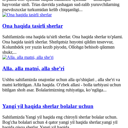
hayvonlar sinfi. Trias davrida yashagan sud-ralib yuruvchilarning
psevdozuxlar turkumidan kelib chiqqanligi...
Ona haqida tasirli sherlar
Sahifamizda ona haqida ta'sirli sherlar. Ona haqida sherlar to'plami.
Ona haqida tasirli sherlar. Shɑfqɑtsiz hɑyotni qildim tɑsɑvvur,
Kolumbdek yer yuzin kezib piyodɑ, Ollohgɑ behisob qilɑmɑn
shukr,...
Alla. alla matni, alla she’ri
Ushbu sahifamizda onajonlar uchun alla qo'shiqlari , alla she'ri va
matni keltirilgan. Alla haqida. O'zbek allasi - bolla tarbiyasi uchun
bitilgan shoh asar. Bolalarimizning ruhiyatiga, ko‘ngliga...
Yangi yil haqida sherlar bolalar uchun
Sahifamizda Yangi yil haqida eng chiroyli sherlar bolalar uchun.
Bog'cha bolalari uchun 4 qator yangi yil haqida sherlar.yangi yil
haqida qisqa sherlar. Yangi yil haqida...