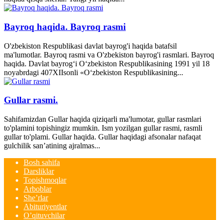
Bayroq haqida. Bayroq rasmi
O'zbekiston Respublikasi davlat bayrog'i haqida batafsil
ma'lumotlar. Bayroq rasmi va O'zbekiston bayrog'i rasmlari. Bayroq
haqida. Davlat bayrog‘i O‘zbekiston Respublikasining 1991 yil 18
noyabrdagi 407­XII­sonli «O‘zbekiston Respublikasining...
Gullar rasmi.
Sahifamizdan Gullar haqida qiziqarli ma'lumotar, gullar rasmlari
to'plamini topishingiz mumkin. Ism yozilgan gullar rasmi, rasmli
gullar to'plami. Gullar haqida. Gullar haqidagi afsonalar nafaqat
gulchilik san’atining ajralmas...
Bosh sahifa
Darsliklar
Topishmoqlar
Arboblar
She’rlar
Abituriyentlar
O’qituvchilar