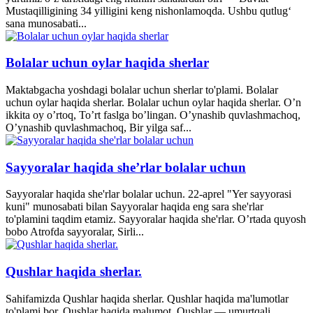
Mustaqilligining 34 yilligini keng nishonlamoqda. Ushbu qutlug‘
sana munosabati...
Bolalar uchun oylar haqida sherlar
Maktabgacha yoshdagi bolalar uchun sherlar to'plami. Bolalar
uchun oylar haqida sherlar. Bolalar uchun oylar haqida sherlar. O’n
ikkita oy o’rtoq, To’rt faslga bo’lingan. O’ynashib quvlashmachoq,
O’ynashib quvlashmachoq, Bir yilga saf...
Sayyoralar haqida she’rlar bolalar uchun
Sayyoralar haqida she'rlar bolalar uchun. 22-aprel "Yer sayyorasi
kuni" munosabati bilan Sayyoralar haqida eng sara she'rlar
to'plamini taqdim etamiz. Sayyoralar haqida she'rlar. O’rtada quyosh
bobo Atrofda sayyoralar, Sirli...
Qushlar haqida sherlar.
Sahifamizda Qushlar haqida sherlar. Qushlar haqida ma'lumotlar
to'plami bor. Qushlar haqida malumot. Qushlar — umurtqali