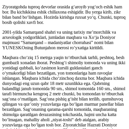
Ziyoratgohda tuproq devorlar orasida g‘aroyib yog‘och eshik ham
bor. Bu kichikkina eshik chillaxona eshigidir. Bu yerga kirib, zikr
bilan band bo‘lishgan. Hozirda kirishga ruxsat yo‘q. Chunki, tuproq
bosib qolishi xavfi bor.
2001-yilda Samarqand shahri va uning tarixiy me’morchilik va
arxeologik yodgorliklari, jumladan maqbara va Xo‘ja Doniyor
majmuasi “Samarqand – madaniyatlar chorrahasi” nomi bilan
YUNESKOning Butunjahon merosi ro‘yxatiga kiritildi.
Maqbara choʻziq 15 metrga yaqin toʻrtburchak tarhli, peshtoq, besh
gumbazli xonadan iborat. Peshtogʻi shimoliy tomonda va uning ikki
yonidagi qubbali, koʻzasimon kursili guldastalari ganch
oʻymakorligi bilan bezatilgan, yon tomonlariga ham ravoqlar
ishlangan. Maqbara ichida choʻzinchoq daxma bor. Maqbara ichida
dunyodagi eng uzun qabr 18 metr uzunlikka ega. Qabrning
balandligi janub tomonida 90 sm., shimol tomonida 160 sm., shimol
tarafi birmuncha kengroq 2 metr chunki, bu tomondan toʻrtburchak
sagʻona oʻrnatilgan. Sagʻona pishiq gʻisht bilan terilib, qumshuvoq
qilingan va qur’oniy yozuvlarga ega boʻlgan marmar panellar bilan
bezatilgan. Sagʻonaning qarama-qarshi tomonida, maqbaraning
shimolga qaratilgan derazasining tokchasida, hajmi uncha katta
boʻlmagan, mahalliy aholi „niyat-toshi“ deb atalgan, arabiy
yozuvlarga ega boʻlgan tosh bor. Ziyoratchilar Hazrati Doniyor