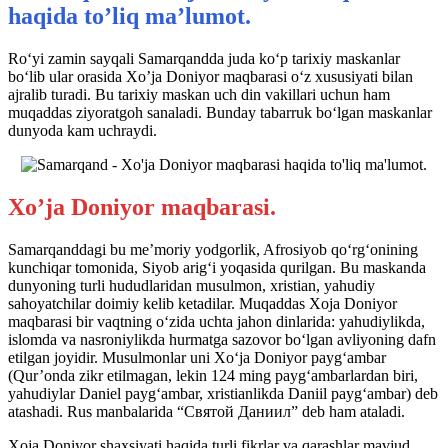
haqida to’liq ma’lumot.
Ro‘yi zamin sayqali Samarqandda juda ko‘p tarixiy maskanlar
bo‘lib ular orasida Xo’ja Doniyor maqbarasi o‘z xususiyati bilan
ajralib turadi. Bu tarixiy maskan uch din vakillari uchun ham
muqaddas ziyoratgoh sanaladi. Bunday tabarruk bo‘lgan maskanlar
dunyoda kam uchraydi.
Xo’ja Doniyor maqbarasi.
Samarqanddagi bu meʼmoriy yodgorlik, Afrosiyob qoʻrgʻonining
kunchiqar tomonida, Siyob arigʻi yoqasida qurilgan. Bu maskanda
dunyoning turli hududlaridan musulmon, xristian, yahudiy
sahoyatchilar doimiy kelib ketadilar. Muqaddas Xoja Doniyor
maqbarasi bir vaqtning o‘zida uchta jahon dinlarida: yahudiylikda,
islomda va nasroniylikda hurmatga sazovor bo‘lgan avliyoning dafn
etilgan joyidir. Musulmonlar uni Xo‘ja Doniyor payg‘ambar
(Qur’onda zikr etilmagan, lekin 124 ming payg‘ambarlardan biri,
yahudiylar Daniel payg‘ambar, xristianlikda Daniil payg‘ambar) deb
atashadi. Rus manbalarida “Святой Даниил” deb ham ataladi.
Xoja Doniyor shaxsiyati haqida turli fikrlar va qarashlar mavjud.