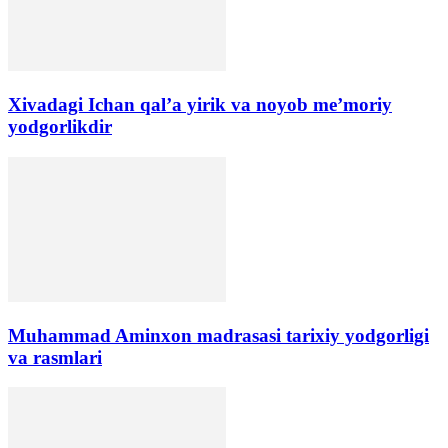
Xivadagi Ichan qal’a yirik va noyob me’moriy
yodgorlikdir
​Muhammad Aminxon madrasasi tarixiy yodgorligi
va rasmlari