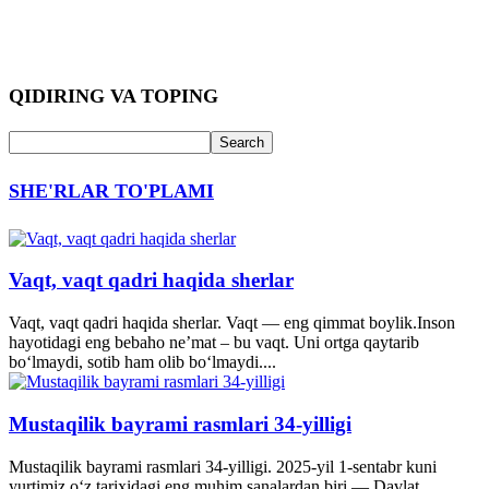
QIDIRING VA TOPING
SHE'RLAR TO'PLAMI
Vaqt, vaqt qadri haqida sherlar
Vaqt, vaqt qadri haqida sherlar. Vaqt — eng qimmat boylik.Inson
hayotidagi eng bebaho ne’mat – bu vaqt. Uni ortga qaytarib
bo‘lmaydi, sotib ham olib bo‘lmaydi....
Mustaqilik bayrami rasmlari 34-yilligi
Mustaqilik bayrami rasmlari 34-yilligi. 2025-yil 1-sentabr kuni
yurtimiz o‘z tarixidagi eng muhim sanalardan biri — Davlat