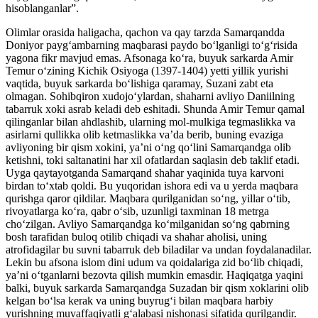
hisoblanganlar”.
Olimlar orasida haligacha, qachon va qay tarzda Samarqandda
Doniyor paygʻambarning maqbarasi paydo boʻlganligi toʻgʻrisida
yagona fikr mavjud emas. Afsonaga ko‘ra, buyuk sarkarda Amir
Temur oʻzining Kichik Osiyoga (1397-1404) yetti yillik yurishi
vaqtida, buyuk sarkarda boʻlishiga qaramay, Suzani zabt eta
olmagan. Sohibqiron xudojoʻylardan, shaharni avliyo Daniilning
tabarruk xoki asrab keladi deb eshitadi. Shunda Amir Temur qamal
qilinganlar bilan ahdlashib, ularning mol-mulkiga tegmaslikka va
asirlarni qullikka olib ketmaslikka vaʼda berib, buning evaziga
avliyoning bir qism xokini, yaʼni oʻng qoʻlini Samarqandga olib
ketishni, toki saltanatini har xil ofatlardan saqlasin deb taklif etadi.
Uyga qaytayotganda Samarqand shahar yaqinida tuya karvoni
birdan to‘xtab qoldi. Bu yuqoridan ishora edi va u yerda maqbara
qurishga qaror qildilar. Maqbara qurilganidan so‘ng, yillar o‘tib,
rivoyatlarga ko‘ra, qabr o‘sib, uzunligi taxminan 18 metrga
cho‘zilgan. Avliyo Samarqandga koʻmilganidan soʻng qabrning
bosh tarafidan buloq otilib chiqadi va shahar aholisi, uning
atrofidagilar bu suvni tabarruk deb biladilar va undan foydalanadilar.
Lekin bu afsona islom dini udum va qoidalariga zid boʻlib chiqadi,
yaʼni oʻtganlarni bezovta qilish mumkin emasdir. Haqiqatga yaqini
balki, buyuk sarkarda Samarqandga Suzadan bir qism xoklarini olib
kelgan boʻlsa kerak va uning buyrugʻi bilan maqbara harbiy
yurishning muvaffaqiyatli gʻalabasi nishonasi sifatida qurilgandir.