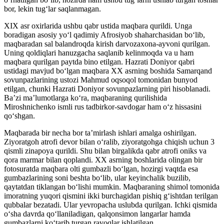
bor, lekin tugʻlar saqlanmagan.
XIX asr oxirlarida ushbu qabr ustida maqbara qurildi. Unga
boradigan asosiy yoʻl qadimiy Afrosiyob shaharchasidan boʻlib,
maqbaradan sal balandroqda kirish darvozaxona-ayvoni qurilgan.
Uning qoldiqlari hanuzgacha saqlanib kelinmoqda va u ham
maqbara qurilgan paytda bino etilgan. Hazrati Doniyor qabri
ustidagi mavjud boʻlgan maqbara XX asrning boshida Samarqand
sovunpazlarining ustozi Mahmud oqsoqol tomonidan bunyod
etilgan, chunki Hazrati Doniyor sovunpazlarning piri hisoblanadi.
Baʼzi maʼlumotlarga koʻra, maqbaraning qurilishida
Miroshnichenko ismli rus tadbirkor-savdogar ham oʻz hissasini
qoʻshgan.
Maqbarada bir necha bor taʼmirlash ishlari amalga oshirilgan.
Ziyoratgoh atrofi devor bilan oʻralib, ziyoratgohga chiqish uchun 3
qismli zinapoya qurildi. Shu bilan birgalikda qabr atrofi oniks va
qora marmar bilan qoplandi. XX asrning boshlarida olingan bir
fotosuratda maqbara olti gumbazli boʻlgan, hozirgi vaqtda esa
gumbazlarining soni beshta boʻlib, ular keyinchalik buzilib,
qaytatdan tiklangan boʻlishi mumkin. Maqbaraning shimol tomonida
imoratning yuqori qismini ikki burchagidan pishiq gʻishtdan terilgan
qubbalar bezatadi. Ular yevropacha uslubda qurilgan. Ichki qismida
oʻsha davrda qoʻllaniladigan, qalqonsimon langarlar hamda
gumbazlarni koʻtarib turgan ravoqlar ishlatilgan.