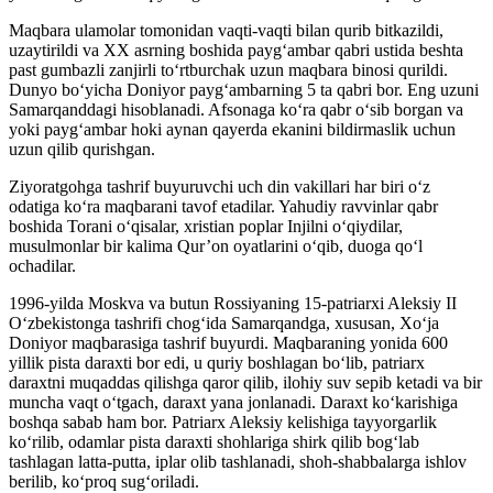
Maqbara ulamolar tomonidan vaqti-vaqti bilan qurib bitkazildi,
uzaytirildi va XX asrning boshida payg‘ambar qabri ustida beshta
past gumbazli zanjirli to‘rtburchak uzun maqbara binosi qurildi.
Dunyo bo‘yicha Doniyor payg‘ambarning 5 ta qabri bor. Eng uzuni
Samarqanddagi hisoblanadi. Afsonaga ko‘ra qabr o‘sib borgan va
yoki payg‘ambar hoki aynan qayerda ekanini bildirmaslik uchun
uzun qilib qurishgan.
Ziyoratgohga tashrif buyuruvchi uch din vakillari har biri o‘z
odatiga ko‘ra maqbarani tavof etadilar. Yahudiy ravvinlar qabr
boshida Torani o‘qisalar, xristian poplar Injilni o‘qiydilar,
musulmonlar bir kalima Qur’on oyatlarini o‘qib, duoga qo‘l
ochadilar.
1996-yilda Moskva va butun Rossiyaning 15-patriarxi Aleksiy II
O‘zbekistonga tashrifi chog‘ida Samarqandga, xususan, Xo‘ja
Doniyor maqbarasiga tashrif buyurdi. Maqbaraning yonida 600
yillik pista daraxti bor edi, u quriy boshlagan bo‘lib, patriarx
daraxtni muqaddas qilishga qaror qilib, ilohiy suv sepib ketadi va bir
muncha vaqt o‘tgach, daraxt yana jonlanadi. Daraxt ko‘karishiga
boshqa sabab ham bor. Patriarx Aleksiy kelishiga tayyorgarlik
ko‘rilib, odamlar pista daraxti shohlariga shirk qilib bog‘lab
tashlagan latta-putta, iplar olib tashlanadi, shoh-shabbalarga ishlov
berilib, ko‘proq sug‘oriladi.