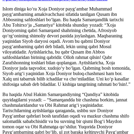
Islom diniga ko‘ra Xoja Doniyor payg‘ambar Muhammad
payg‘ambarning amakivachchasi sifatida tanilgan Qusam ibn
Abbosning safdoshlari bo‘lgan. Bu haqda Samarqandlik tarixchi
Abu Tohirxoʻja „Samariya“ kitobida shunday yozadi: “Xoja
Doniyorning qabri Samarqand shahrining chetida, Afrosiyob
qoʻrgʻonining shimoliy devori pastida joylashgan. Maqbaraning
yaqinidan Siyob daryosi oqadi. Avom bu qabrni Doniyor
paygʻambarning qabri deb biladi, lekin uning qabri Mosul
viloyatidadir. Aytishlaricha, bu qabr Qusam ibn Abbos
safdoshlaridan birining qabridir. Olloh rahmat qilsin! Qabr
Zarafshonning toshlari bilan qoplangan. Aytishlaricha, Xoja
Doniyor juda taqvodor, xudojoʻy boʻlgan. Qabrning bosh tomonida,
Siyob arigʻi yaqinidan Xoja Doniyor buloq-chashmasi ham bor.
Xalq uni tabarruk bilib ichadilar va choʻmiladilar. Uni koʻp kasallar
shifosiga sabab deb biladilar. U kishiga tangrining rahmati boʻlsin!.”
Bu haqida Abul Hakim Samarqandiyning “Qandiya” kitobida
quyidagilarni yozadi: – “Samarqandda bir chashma borkim, jannat
chashmalaridandur va Obi Rahmat arigʻi yaqinidadur.
Tarixchilarning aytishlariga qaraganda, ushbu suv Doniyor
Paygʻambar qabrlari bosh tarafidan oqadi va mazkur chashma shifo
salomatlik sababchisidir va bu suvning bir qismi Bogʻi Maydon
tomon oqar va Obi Rahmatga qoʻshilur. Yuqorida Doniyor
Paygʻambarning qabri boʻlib, ul zot baraka keltiruvchi Paygʻambar