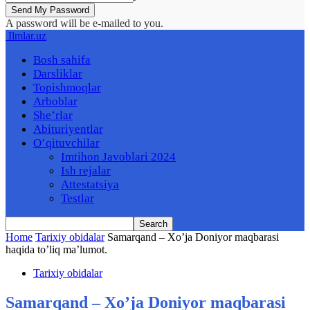
A password will be e-mailed to you.
Ilmlar.uz
Bosh sahifa
Darsliklar
Topishmoqlar
Arboblar
She’rlar
Abituriyentlar
O’qituvchilar
Imtihon Javoblari 2024
Ish rejalar
Attestatsiya
Testlar
Home
Tarixiy obidalar
Samarqand – Xo’ja Doniyor maqbarasi
haqida to’liq ma’lumot.
Tarixiy obidalar
Samarqand – Xo’ja Doniyor maqbarasi