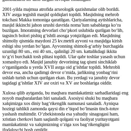
2001-yilda majmua atrofida arxeologik qazishmalar olib borildi.
XIV asrga tegishli masjid qoldiqlari topildi. Masjidning mehrob
tokchasi Makka tomoniga qaratilgan. Qariyalarning aytishlaricha,
masjid ikkinchi jahon urushi davrida noma’lum sabablarga koʻra
buzilgan. Imoratning devorlari choʻpkori uslubida qurilgan boʻlib,
tagsinch bolori pishiq gʻishtli asosga yotqizilgan edi. Masjidning
shimoliy qismida maydoni 25 kv.metrli ayvoni va masjidga kirish
eshigi shu yerdan boʻlgan. Ayvonning shimoli-gʻarbiy burchagida
uzunligi 80 sm., eni 40 sm., qalinligi 20 sm. kattalikdagi ikkita
toʻgʻri burchakli tosh plitasi topildi. Ular qabr toshlar yasash uchun
xomashyo edi. Masjid janubiy devorining tag qismi sinchiklab
oʻrganilganda u yerda XVII asrga oid gʻishtlar topildi. Mehrobli
devor esa, ancha qadimgi devor oʻrnida, jarlikning yonbagʻrini
ushlab turish uchun qurilgan ekan. Bu yerdagi va janubiy devor
tagidagi gʻishtlar XIV asr oxiri va XV asr boshlariga oiddir.
Xulosa qilib aytganda, bu maqbara mamlakatimiz sarhadlaridagi eng
noyob maqbaralardan biri sanaladi. Asosiysi shuki bu maqbara
xalqimizga xos diniy bag‘rikenglik namunasi sanaladi. Ayniqsa
hozirgi tahlikli zamonda qaysi din e’tiqod bo‘lmasin tinch-totuv
yashash muhimdir. O‘zbekistonda esa yahudiy sinagogasi ham,
xristian cherkovi ham saqlanib qolgani va faoliyat yuritayotgani
mamlakatimiz va xalqimizning o‘ziga xos bag‘rikengligini
ifodalovchi bosh omildir.