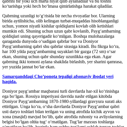
qabrini bir yoki uch marta niyat qilib aylanadilar va bu toshni
koʻtarishga yoki hech boʻlmasa qimirlatishga harakat qiladilar.
Qabrning uzunligi toʻgʻrisida bir necha rivoyatlar bor. Ularning
birida aytilishicha, olib kelingan turbat-muqaddas hisoblanganligi
uchun, yomon niyatli kishilar qoldiqlarni kovlab olib ketishlari
mumkin edi. Shuning uchun uzun qabr kovlanib, Paygʻambarning
qoldiqlari uning qayerigadir koʻmilgan. Boshqa mulohazalarga
qaraganda dunyoda oʻsadigan qabrlar bor va Doniyor
Paygʻambarning qabri shu qabrlar sirasiga kiradi. Bu fikrga koʻra,
har 100 yilda paygʻambarning suyaklari bir gazga (72 sm) oʻsar
ekan, shuning uchun qabr shunday uzunlikka ega ekan. Agar
qabrning ikki tomoni aylana shaklida birlashib, yer sharini qamrasa,
yer yuzida jannat boʻlar ekan.
Samarqanddagi Cho’ponota tepaligi afsonaviy ibodat yeri
haqida.
Doniyor paygʻambar maqbarasi turli davrlarda har-xil koʻrinishga
ega boʻlgan. Rossiya imperiyasi davrida nashr etilgan kitobda
Doniyor Paygʻambarning 1870-1980-yillardagi gravyura surati aks
ettirilgan. Unga ko‘ra, oʻsha davrlarda Doniyor Paygʻambar qabri
usti daryo toshlari bilan terilgan va uning atrofida kichik ayvon va
xona (masjid) mavjud boʻlib, qabr atrofida ruhoniy va avliyolarning
belgisi boʻlgan oltita tugʻ oʻrnatilgan. Tugʻlar maxsus toshlarga
oʻrnatilgan boʻlib, hozirda ham ushbu tugʻlarni ushlab turgan toshlar