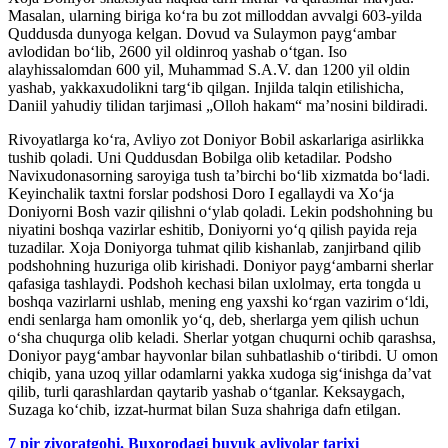
Masalan, ularning biriga ko‘ra bu zot milloddan avvalgi 603-yilda
Quddusda dunyoga kelgan. Dovud va Sulaymon payg‘ambar
avlodidan bo‘lib, 2600 yil oldinroq yashab o‘tgan. Iso
alayhissalomdan 600 yil, Muhammad S.A.V. dan 1200 yil oldin
yashab, yakkaxudolikni targ‘ib qilgan. Injilda talqin etilishicha,
Daniil yahudiy tilidan tarjimasi „Olloh hakam“ maʼnosini bildiradi.
Rivoyatlarga ko‘ra, Avliyo zot Doniyor Bobil askarlariga asirlikka
tushib qoladi. Uni Quddusdan Bobilga olib ketadilar. Podsho
Navixudonasorning saroyiga tush ta’birchi bo‘lib xizmatda bo‘ladi.
Keyinchalik taxtni forslar podshosi Doro I egallaydi va Xo‘ja
Doniyorni Bosh vazir qilishni o‘ylab qoladi. Lekin podshohning bu
niyatini boshqa vazirlar eshitib, Doniyorni yo‘q qilish payida reja
tuzadilar. Xoja Doniyorga tuhmat qilib kishanlab, zanjirband qilib
podshohning huzuriga olib kirishadi. Doniyor payg‘ambarni sherlar
qafasiga tashlaydi. Podshoh kechasi bilan uxlolmay, erta tongda u
boshqa vazirlarni ushlab, mening eng yaxshi ko‘rgan vazirim o‘ldi,
endi senlarga ham omonlik yo‘q, deb, sherlarga yem qilish uchun
o‘sha chuqurga olib keladi. Sherlar yotgan chuqurni ochib qarashsa,
Doniyor payg‘ambar hayvonlar bilan suhbatlashib o‘tiribdi. U omon
chiqib, yana uzoq yillar odamlarni yakka xudoga sig‘inishga da’vat
qilib, turli qarashlardan qaytarib yashab o‘tganlar. Keksaygach,
Suzaga ko‘chib, izzat-hurmat bilan Suza shahriga dafn etilgan.
7 pir ziyoratgohi. Buxorodagi buyuk avliyolar tarixi