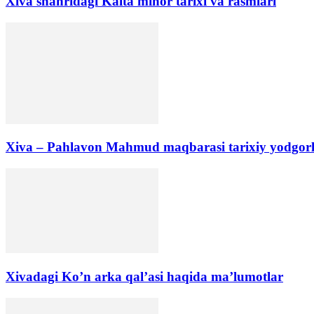
Xiva shahridagi Kalta minor tarixi va rasmlari
Xiva – Pahlavon Mahmud maqbarasi tarixiy yodgorli
Xivadagi Ko’n arka qal’asi haqida ma’lumotlar