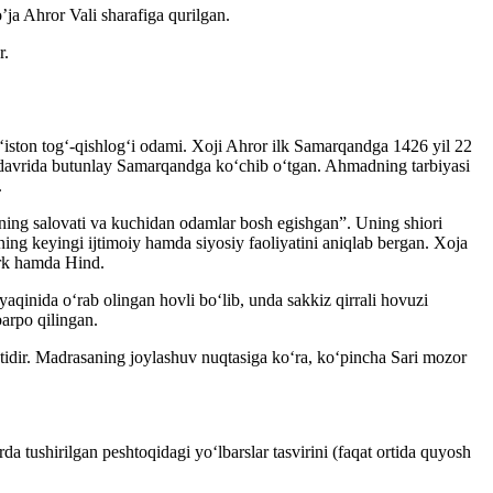
a Ahror Vali sharafiga qurilgan.
‘iston tog‘-qishlog‘i odami. Xoji Ahror ilk Samarqandga 1426 yil 22
 davrida butunlay Samarqandga ko‘chib o‘tgan. Ahmadning tarbiyasi
.
ning salovati va kuchidan odamlar bosh egishgan”. Uning shiori
ng keyingi ijtimoiy hamda siyosiy faoliyatini aniqlab bergan. Xoja
urk hamda Hind.
qinida o‘rab olingan hovli bo‘lib, unda sakkiz qirrali hovuzi
arpo qilingan.
dir. Madrasaning joylashuv nuqtasiga ko‘ra, ko‘pincha Sari mozor
tushirilgan peshtoqidagi yo‘lbarslar tasvirini (faqat ortida quyosh