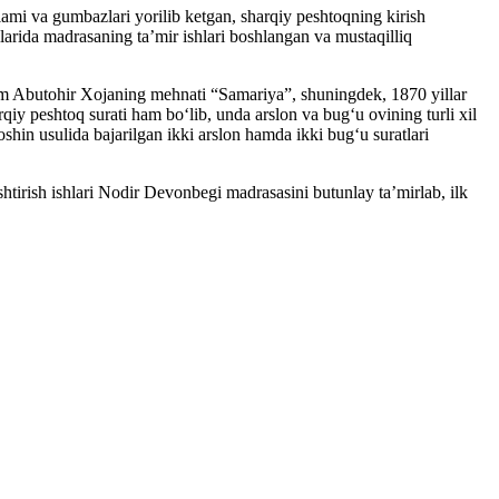
tlami va gumbazlari yorilib ketgan, sharqiy peshtoqning kirish
arida madrasaning ta’mir ishlari boshlangan va mustaqilliq
lim Abutohir Xojaning mehnati “Samariya”, shuningdek, 1870 yillar
iy peshtoq surati ham bo‘lib, unda arslon va bug‘u ovining turli xil
hin usulida bajarilgan ikki arslon hamda ikki bug‘u suratlari
shtirish ishlari Nodir Devonbegi madrasasini butunlay ta’mirlab, ilk