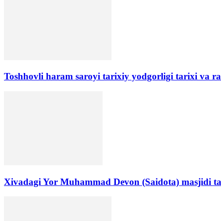
Toshhovli haram saroyi tarixiy yodgorligi tarixi va r
Xivadagi Yor Muhammad Devon (Saidota) masjidi ta