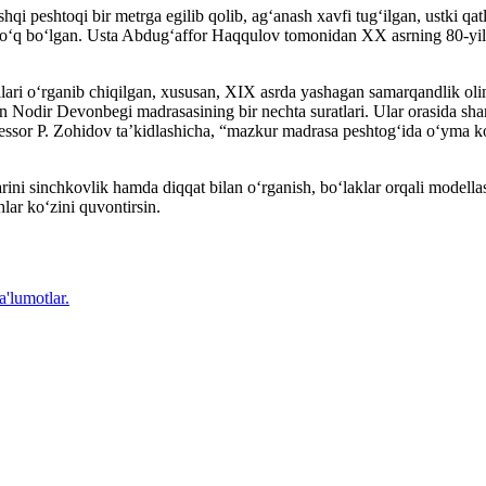
hqi peshtoqi bir metrga egilib qolib, ag‘anash xavfi tug‘ilgan, ustki qa
 yo‘q bo‘lgan. Usta Abdug‘affor Haqqulov tomonidan XX asrning 80-yill
allari o‘rganib chiqilgan, xususan, XIX asrda yashagan samarqandlik o
 Nodir Devonbegi madrasasining bir nechta suratlari. Ular orasida sharq
essor P. Zohidov ta’kidlashicha, “mazkur madrasa peshtog‘ida o‘yma kos
rini sinchkovlik hamda diqqat bilan o‘rganish, bo‘laklar orqali modella
lar ko‘zini quvontirsin.