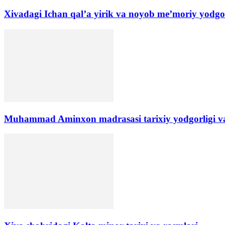
Xivadagi Ichan qal’a yirik va noyob me’moriy yodgo
​Muhammad Aminxon madrasasi tarixiy yodgorligi va