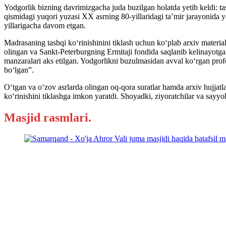
Yodgorlik bizning davrimizgacha juda buzilgan holatda yetib keldi: tas
qismidagi yuqori yuzasi XX asrning 80-yillaridagi ta’mir jarayonida
yillarigacha davom etgan.
Madrasaning tashqi ko‘rinishinini tiklash uchun ko‘plab arxiv materi
olingan va Sankt-Peterburgning Ermitaji fondida saqlanib kelinayotgan
manzaralari aks etilgan. Yodgorlikni buzulmasidan avval ko‘rgan prof
bo‘lgan”.
O‘tgan va o‘zov asrlarda olingan oq-qora suratlar hamda arxiv hujjatla
ko‘rinishini tiklashga imkon yaratdi. Shoyadki, ziyoratchilar va sayyoh
Masjid rasmlari.