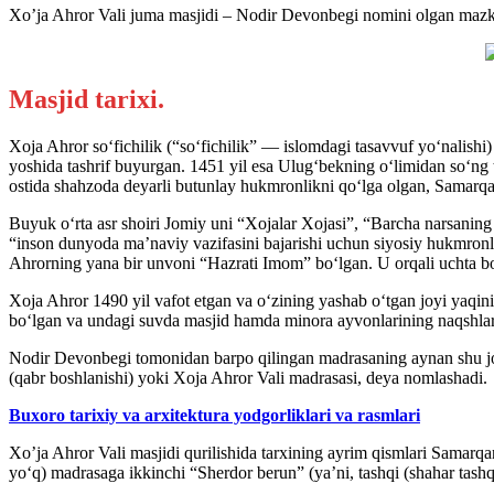
Xo’ja Ahror Vali juma masjidi – Nodir Devonbegi nomini olgan mazku
Masjid tarixi.
Xoja Ahror so‘fichilik (“so‘fichilik” — islomdagi tasavvuf yo‘nalish
yoshida tashrif buyurgan. 1451 yil esa Ulug‘bekning o‘limidan so‘n
ostida shahzoda deyarli butunlay hukmronlikni qo‘lga olgan, Samarq
Buyuk o‘rta asr shoiri Jomiy uni “Xojalar Xojasi”, “Barcha narsanin
“inson dunyoda ma’naviy vazifasini bajarishi uchun siyosiy hukmronli
Ahrorning yana bir unvoni “Hazrati Imom” bo‘lgan. U orqali uchta b
Xoja Ahror 1490 yil vafot etgan va o‘zining yashab o‘tgan joyi yaqin
bo‘lgan va undagi suvda masjid hamda minora ayvonlarining naqshlari
Nodir Devonbegi tomonidan barpo qilingan madrasaning aynan shu joy
(qabr boshlanishi) yoki Xoja Ahror Vali madrasasi, deya nomlashadi.
Buxoro tarixiy va arxitektura yodgorliklari va rasmlari
Xo’ja Ahror Vali masjidi qurilishida tarxining ayrim qismlari Samarq
yo‘q) madrasaga ikkinchi “Sherdor berun” (ya’ni, tashqi (shahar tashq