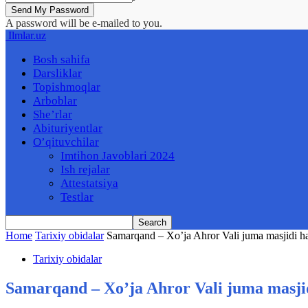
A password will be e-mailed to you.
Ilmlar.uz
Bosh sahifa
Darsliklar
Topishmoqlar
Arboblar
She’rlar
Abituriyentlar
O’qituvchilar
Imtihon Javoblari 2024
Ish rejalar
Attestatsiya
Testlar
Home
Tarixiy obidalar
Samarqand – Xo’ja Ahror Vali juma masjidi haq
Tarixiy obidalar
Samarqand – Xo’ja Ahror Vali juma masjid