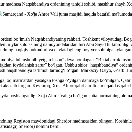
r madrasa Naqshbandiya ordenining taniqli sohibi, mashhur shayh Xo’j
i) ordeni bo‘lmish Naqshbandiyaning rahbari, Toshkent viloyatidagi Bog
g temuriylar sulolasining namoyondalaridan biri Abu Sayid hukmronligi
andning haqiqiy hukmdori va davlatdagi eng boy yer sohibiga aylangan
g mohiyatini tushunib yetgan inson” deya nomlagan. “Bu tabarruk inson
gidan foydalanish zarur” bo‘lgan. Ushbu shior “naqshbandiya” ordenini
osh naqshbandiya ta’limoti tarmog‘i o‘tgan: Markaziy-Osiyo, G‘arb-T
iga, oq marmardan yasalgan toshga o‘yilgan dahmaga ko‘milgan. Qabr ya
 aks etib turgan. Keyinroq, Xoja Ahror qabri atrofida muqaddas qabr b
da boshlanganligi Xoja Ahror Valiga bo‘lgan katta hurmatning alomati
andning Registon maydonidagi Sherdor madrasasidan olingan. Koshinlarda 
arisidagi) Sherdor) nomini berdi.