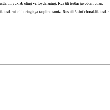
testlarini yuklab oling va foydalaning. Rus tili testlar javoblari bilan.
estlarni e’tiboringizga taqdim etamiz. Rus tili 8 sinf choraklik testlar.