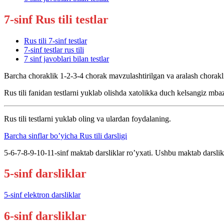
7-sinf Rus tili testlar
Rus tili 7-sinf testlar
7-sinf testlar rus tili
7 sinf javoblari bilan testlar
Barcha choraklik 1-2-3-4 chorak mavzulashtirilgan va aralash choraklik 
Rus tili fanidan testlarni yuklab olishda xatolikka duch kelsangiz 
Rus tili testlarni yuklab oling va ulardan foydalaning.
Barcha sinflar bo’yicha Rus tili darsligi
5-6-7-8-9-10-11-sinf maktab darsliklar ro’yxati. Ushbu maktab darslik
5-sinf darsliklar
5-sinf elektron darsliklar
6-sinf darsliklar