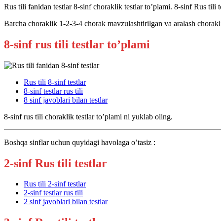
Rus tili fanidan testlar 8-sinf choraklik testlar to’plami. 8-sinf Rus tili 
Barcha choraklik 1-2-3-4 chorak mavzulashtirilgan va aralash choraklik t
8-sinf rus tili testlar to’plami
Rus tili 8-sinf testlar
8-sinf testlar rus tili
8 sinf javoblari bilan testlar
8-sinf rus tili choraklik testlar to’plami ni yuklab oling.
Boshqa sinflar uchun quyidagi havolaga o’tasiz :
2-sinf Rus tili testlar
Rus tili 2-sinf testlar
2-sinf testlar rus tili
2 sinf javoblari bilan testlar