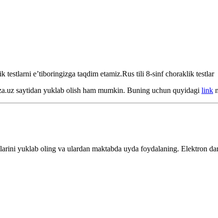
testlarni e’tiboringizga taqdim etamiz.Rus tili 8-sinf choraklik testlar
mbaza.uz saytidan yuklab olish ham mumkin. Buning uchun quyidagi
link
n
larini yuklab oling va ulardan maktabda uyda foydalaning. Elektron dars