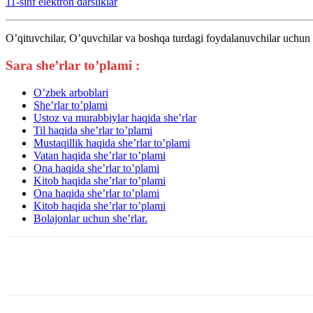
11-sinf elektron darsliklar
O’qituvchilar, O’quvchilar va boshqa turdagi foydalanuvchilar uchun en
Sara she’rlar to’plami :
O’zbek arboblari
She’rlar to’plami
Ustoz va murabbiylar haqida she’rlar
Til haqida she’rlar to’plami
Mustaqillik haqida she’rlar to’plami
Vatan haqida she’rlar to’plami
Ona haqida she’rlar to’plami
Kitob haqida she’rlar to’plami
Ona haqida she’rlar to’plami
Kitob haqida she’rlar to’plami
Bolajonlar uchun she’rlar.