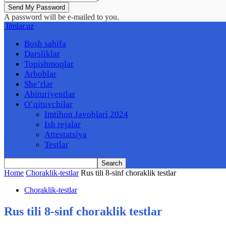
A password will be e-mailed to you.
Ilmlar.uz
Bosh sahifa
Darsliklar
Topishmoqlar
Arboblar
She’rlar
Abituriyentlar
O’qituvchilar
Imtihon Javoblari 2024
Ish rejalar
Attestatsiya
Testlar
Home
Choraklik-testlar
Rus tili 8-sinf choraklik testlar
Choraklik-testlar
Rus tili 8-sinf choraklik testlar