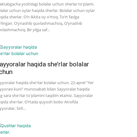
ktabgacha yoshdagi bolalar uchun sherlar to'plami.
lalar uchun oylar haqida sherlar. Bolalar uchun oylar
qida sherlar. O’n ikkita oy o’rtoq, To’rt faslga
’lingan. O’ynashib quvlashmachoq, O’ynashib
vlashmachoq, Bir yilga saf...
ayyoralar haqida she’rlar bolalar
chun
yyoralar haqida she'rlar bolalar uchun. 22-aprel "Yer
yyorasi kuni" munosabati bilan Sayyoralar haqida
g sara she'rlar to'plamini taqdim etamiz. Sayyoralar
qida she'rlar. O’rtada quyosh bobo Atrofda
yyoralar, Sirli...