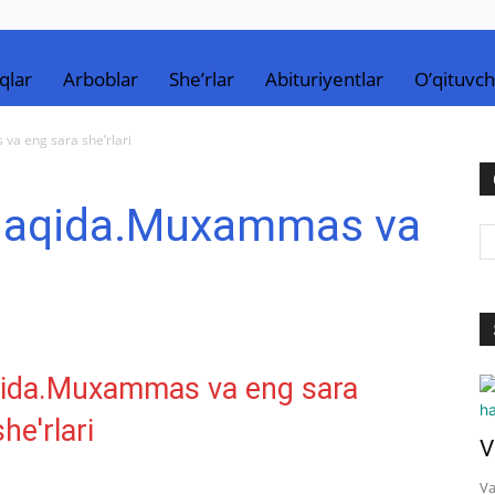
qlar
Arboblar
She’rlar
Abituriyentlar
O’qituvch
va eng sara she’rlari
 haqida.Muxammas va
V
Va