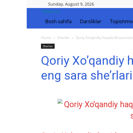
Sunday, August 9, 2026
Ilmlar.uz
Bosh sahifa
Darsliklar
Topishmo
Home
Sherlar
Qoriy Xo’qandiy haqida.Muxammas 
Sherlar
Qoriy Xo’qandiy
eng sara she’rlari