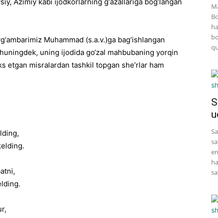
ysiy, Azimiy kabi ijodkorlarning g‘azallariga bog‘langan
Ma
Bo
ha
bo
payg‘ambarimiz Muhammad (s.a.v.)ga bag‘ishlangan
qu
i. Shuningdek, uning ijodida go‘zal mahbubaning yorqin
ks etgan misralardan tashkil topgan she’rlar ham
S
u
Sa
lding,
sa
kelding.
en
ha
atni,
sa
lding.
r,