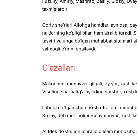
Fuzuliy, Amiriy, Mashrab, Zaliliy, G‘oziy, Uva
taxmislardir.
Qoriy she’rlari Allohga hamdlar, ayniqsa, 
na’tlarning ko‘pligi bilan ham ajralib turad
tasviri va unga bo‘lgan muhabbat sitamlari a
salmoqli o‘rinni egallaydi.
G’azallari.
Makonimni munavvar qilgali, ey yor, xush ke
Visoling sharbatig‘a aylading sarshor, xush 
Labolab to‘lganichun no‘sh etib jomi muhabb
So‘ray, deb mo‘r holini Sulaymonvor, xush ke
Alifdek do‘stni jon ichra jo qilsam munosibdu