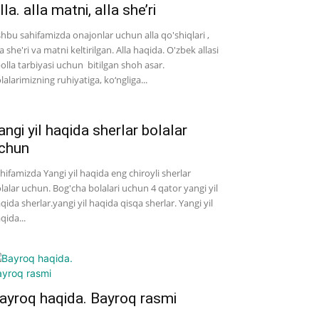
lla. alla matni, alla she’ri
hbu sahifamizda onajonlar uchun alla qo'shiqlari ,
la she'ri va matni keltirilgan. Alla haqida. O'zbek allasi
bolla tarbiyasi uchun bitilgan shoh asar.
lalarimizning ruhiyatiga, ko‘ngliga...
angi yil haqida sherlar bolalar
chun
hifamizda Yangi yil haqida eng chiroyli sherlar
lalar uchun. Bog'cha bolalari uchun 4 qator yangi yil
qida sherlar.yangi yil haqida qisqa sherlar. Yangi yil
qida...
ayroq haqida. Bayroq rasmi