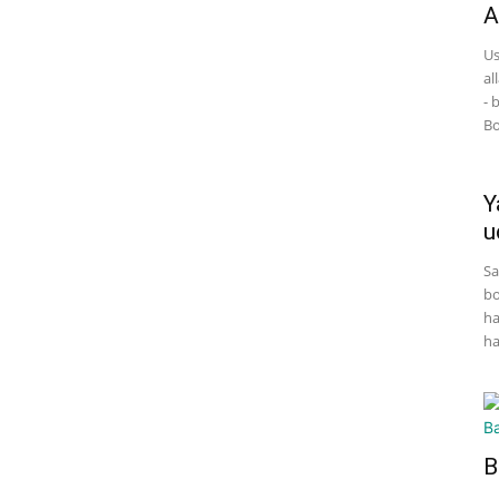
A
Us
al
- 
Bo
Y
u
Sa
bo
ha
ha
B