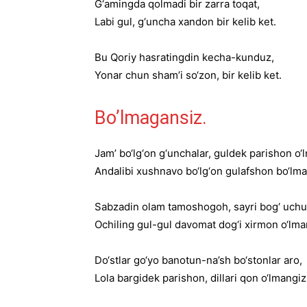
G‘amingda qolmadi bir zarra toqat,
Labi gul, g‘uncha xandon bir kelib ket.
Bu Qoriy hasratingdin kecha-kunduz,
Yonar chun sham’i so‘zon, bir kelib ket.
Bo’lmagansiz.
Jam’ bo‘lg‘on g‘unchalar, guldek parishon o‘
Andalibi xushnavo bo‘lg‘on gulafshon bo‘lma
Sabzadin olam tamoshogoh, sayri bog‘ uch
Ochiling gul-gul davomat dog‘i xirmon o‘lma
Do‘stlar go‘yo banotun-na’sh bo‘stonlar aro,
Lola bargidek parishon, dillari qon o‘lmangiz