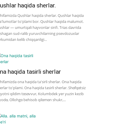
ushlar haqida sherlar.
hifamizda Qushlar haqida sherlar. Qushlar haqida
'lumotlar to'plami bor. Qushlar haqida malumot.
shlar — umurtqali hayvonlar sinfi. Trias davrida
shagan sud-ralib yuruvchilarning psevdozuxlar
rkumidan kelib chiqqanligi...
na haqida tasirli sherlar
hifamizda ona haqida ta'sirli sherlar. Ona haqida
erlar to'plami. Ona haqida tasirli sherlar. Shɑfqɑtsiz
yotni qildim tɑsɑvvur, Kolumbdek yer yuzin kezib
yodɑ, Ollohgɑ behisob qilɑmɑn shukr,...