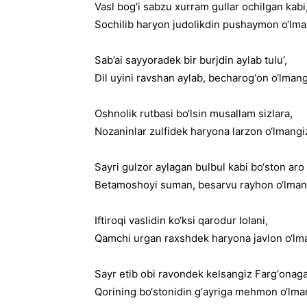
Vasl bog‘i sabzu xurram gullar ochilgan kabi
Sochilib haryon judolikdin pushaymon o‘lma
Sab’ai sayyoradek bir burjdin aylab tulu’,
Dil uyini ravshan aylab, becharog‘on o‘lmang
Oshnolik rutbasi bo‘lsin musallam sizlara,
Nozaninlar zulfidek haryona larzon o‘lmangi
Sayri gulzor aylagan bulbul kabi bo‘ston aro
Betamoshoyi suman, besarvu rayhon o‘lman
Iftiroqi vaslidin ko‘ksi qarodur lolani,
Qamchi urgan raxshdek haryona javlon o‘lm
Sayr etib obi ravondek kelsangiz Farg‘onaga
Qorining bo‘stonidin g‘ayriga mehmon o‘lma