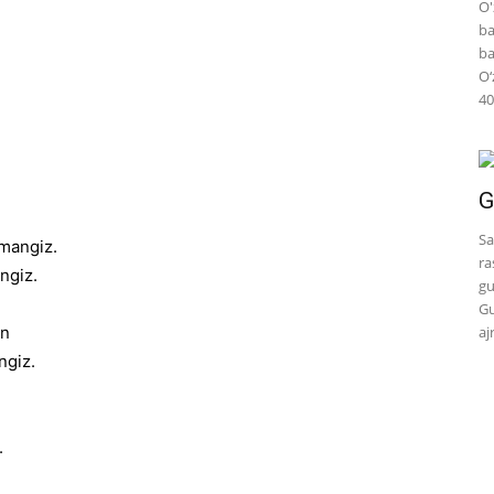
O'
ba
ba
O‘
40
G
Sa
lmangiz.
ra
ngiz.
gu
Gu
un
aj
ngiz.
.