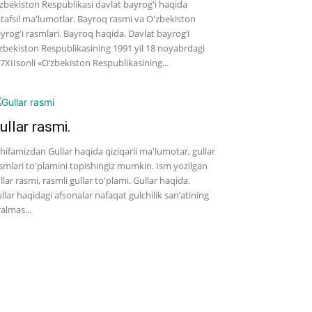
zbekiston Respublikasi davlat bayrog'i haqida
tafsil ma'lumotlar. Bayroq rasmi va O'zbekiston
yrog'i rasmlari. Bayroq haqida. Davlat bayrog‘i
zbekiston Respublikasining 1991 yil 18 noyabrdagi
7­XII­sonli «O‘zbekiston Respublikasining...
ullar rasmi.
hifamizdan Gullar haqida qiziqarli ma'lumotar, gullar
smlari to'plamini topishingiz mumkin. Ism yozilgan
llar rasmi, rasmli gullar to'plami. Gullar haqida.
llar haqidagi afsonalar nafaqat gulchilik san’atining
ralmas...