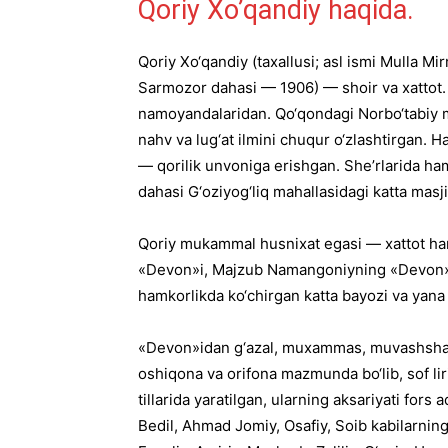
Qoriy Xo’qandiy haqida.
Qoriy Xo‘qandiy (taxallusi; asl ismi Mulla 
Sarmozor dahasi — 1906) — shoir va xattot. 
namoyandalaridan. Qo‘qondagi Norbo‘tabiy madr
nahv va lug‘at ilmini chuqur o‘zlashtirgan. H
— qorilik unvoniga erishgan. She’rlarida ham
dahasi G‘oziyog‘liq mahallasidagi katta masji
Qoriy mukammal husnixat egasi — xattot ham 
«Devon»i, Majzub Namangoniyning «Devon»i
hamkorlikda ko‘chirgan katta bayozi va yana 
«Devon»idan g‘azal, muxammas, muvashshah va 
oshiqona va orifona mazmunda bo‘lib, sof lir
tillarida yaratilgan, ularning aksariyati for
Bedil, Ahmad Jomiy, Osafiy, Soib kabilarning,