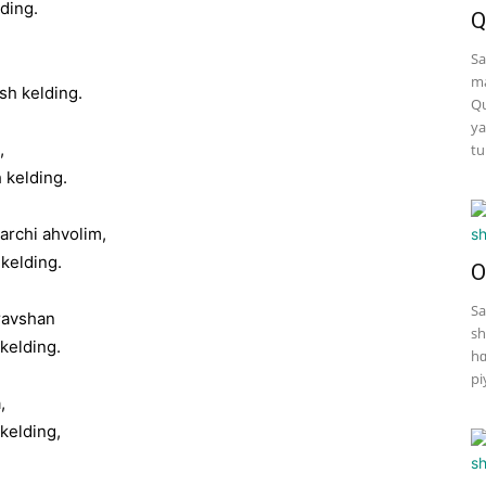
ding.
Q
Sa
ma
sh kelding.
Qu
ya
,
tu
h kelding.
archi ahvolim,
 kelding.
O
Sa
 ravshan
sh
 kelding.
hɑ
pi
,
kelding,