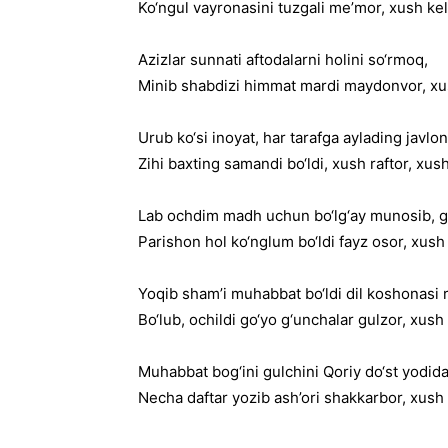
Ko‘ngul vayronasini tuzgali me’mor, xush kel
Azizlar sunnati aftodalarni holini so‘rmoq,
Minib shabdizi himmat mardi maydonvor, xu
Urub ko‘si inoyat, har tarafga aylading javlon
Zihi baxting samandi bo‘ldi, xush raftor, xus
Lab ochdim madh uchun bo‘lg‘ay munosib, g
Parishon hol ko‘nglum bo‘ldi fayz osor, xush
Yoqib sham’i muhabbat bo‘ldi dil koshonasi
Bo‘lub, ochildi go‘yo g‘unchalar gulzor, xush
Muhabbat bog‘ini gulchini Qoriy do‘st yodida
Necha daftar yozib ash’ori shakkarbor, xush 