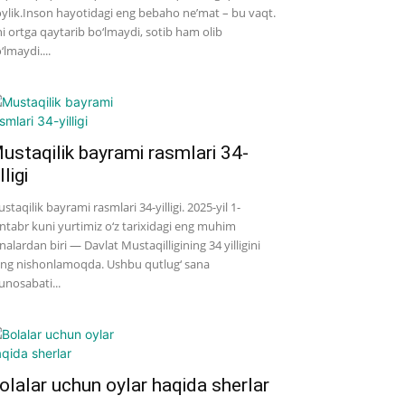
ylik.Inson hayotidagi eng bebaho ne’mat – bu vaqt.
i ortga qaytarib bo‘lmaydi, sotib ham olib
‘lmaydi....
ustaqilik bayrami rasmlari 34-
lligi
staqilik bayrami rasmlari 34-yilligi. 2025-yil 1-
ntabr kuni yurtimiz o‘z tarixidagi eng muhim
nalardan biri — Davlat Mustaqilligining 34 yilligini
ng nishonlamoqda. Ushbu qutlug‘ sana
nosabati...
olalar uchun oylar haqida sherlar