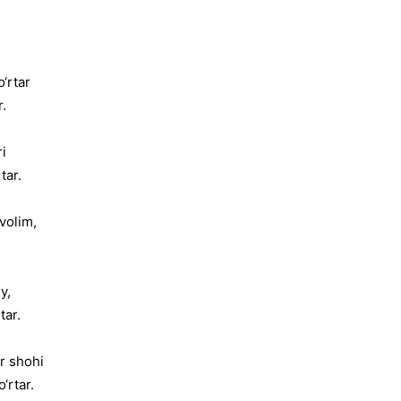
‘rtar
r.
ri
tar.
volim,
y,
tar.
r shohi
‘rtar.