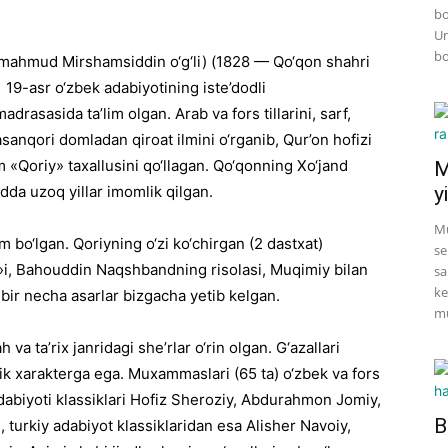
bo
Un
bo
Mirmahmud Mirshamsiddin o‘g‘li) (1828 — Qo‘qon shahri
19-asr o‘zbek adabiyotining iste’dodli
asasida ta’lim olgan. Arab va fors tillarini, sarf,
asanqori domladan qiroat ilmini o‘rganib, Qur’on hofizi
 «Qoriy» taxallusini qo‘llagan. Qo‘qonning Xo‘jand
M
dda uzoq yillar imomlik qilgan.
yi
Mu
bo‘lgan. Qoriyning o‘zi ko‘chirgan (2 dastxat)
se
, Bahouddin Naqshbandning risolasi, Muqimiy bilan
sa
ke
bir necha asarlar bizgacha yetib kelgan.
mu
ta’rix janridagi she’rlar o‘rin olgan. G‘azallari
ik xarakterga ega. Muxammaslari (65 ta) o‘zbek va fors
s adabiyoti klassiklari Hofiz Sheroziy, Abdurahmon Jomiy,
B
 turkiy adabiyot klassiklaridan esa Alisher Navoiy,