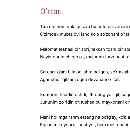
O’rtar.
Tun oqshom nola qilsam bulbulu parvonani o
O‘zimdek mubtaloyi ishq ko‘p so‘zonani o‘rta
Malomat teshasi bir sori, tekkan toshi bir so
Nayistondin chiqib o‘t, majnunu farzonani o‘r
Sarosar g‘am bila og‘ishta bo‘lgan, so‘rma ah
Agar izhor qilsam oqilu devonani o‘rtar.
Xumorim haddin oshdi, iltifoting yor qil, soqi
Jununim zo‘ridin o‘t tushsa bu mayxonani o‘r
Mani holimga rahm etsang na bo‘lg‘ay, xo‘bla
Fig‘onim kuydurur hushyor, ham mastonani o