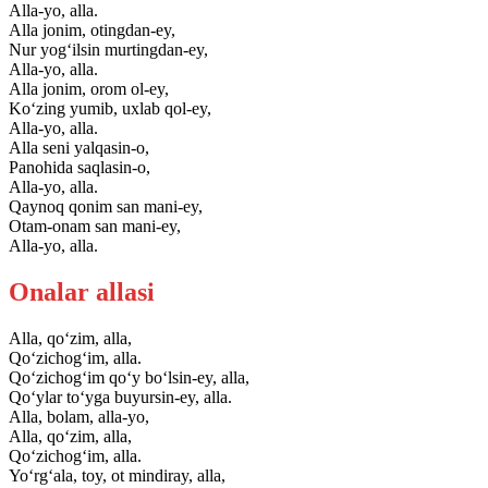
Alla-yo, alla.
Alla jonim, otingdan-ey,
Nur yog‘ilsin murtingdan-ey,
Alla-yo, alla.
Alla jonim, orom ol-ey,
Ko‘zing yumib, uxlab qol-ey,
Alla-yo, alla.
Alla seni yalqasin-o,
Panohida saqlasin-o,
Alla-yo, alla.
Qaynoq qonim san mani-ey,
Otam-onam san mani-ey,
Alla-yo, alla.
Onalar allasi
Alla, qo‘zim, alla,
Qo‘zichog‘im, alla.
Qo‘zichog‘im qo‘y bo‘lsin-ey, alla,
Qo‘ylar to‘yga buyursin-ey, alla.
Alla, bolam, alla-yo,
Alla, qo‘zim, alla,
Qo‘zichog‘im, alla.
Yo‘rg‘ala, toy, ot mindiray, alla,