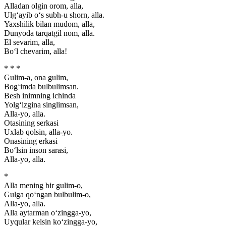
Alladan olgin orom, alla,
Ulg‘ayib o‘s subh-u shorn, alla.
Yaxshilik bilan mudom, alla,
Dunyoda tarqatgil nom, alla.
El sevarim, alla,
Bo‘l chevarim, alla!
* * *
Gulim-a, ona gulim,
Bog‘imda bulbulimsan.
Besh inimning ichinda
Yolg‘izgina singlimsan,
Alla-yo, alla.
Otasining serkasi
Uxlab qolsin, alla-yo.
Onasining erkasi
Bo‘lsin inson sarasi,
Alla-yo, alla.
*
Alla mening bir gulim-o,
Gulga qo‘ngan bulbulim-o,
Alla-yo, alla.
Alla aytarman o‘zingga-yo,
Uyqular kelsin ko‘zingga-yo,