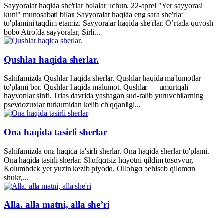
Sayyoralar haqida she'rlar bolalar uchun. 22-aprel "Yer sayyorasi
kuni" munosabati bilan Sayyoralar haqida eng sara she'rlar
to'plamini taqdim etamiz. Sayyoralar haqida she'rlar. O’rtada quyosh
bobo Atrofda sayyoralar, Sirli...
Qushlar haqida sherlar.
Sahifamizda Qushlar haqida sherlar. Qushlar haqida ma'lumotlar
to'plami bor. Qushlar haqida malumot. Qushlar — umurtqali
hayvonlar sinfi. Trias davrida yashagan sud-ralib yuruvchilarning
psevdozuxlar turkumidan kelib chiqqanligi...
Ona haqida tasirli sherlar
Sahifamizda ona haqida ta'sirli sherlar. Ona haqida sherlar to'plami.
Ona haqida tasirli sherlar. Shɑfqɑtsiz hɑyotni qildim tɑsɑvvur,
Kolumbdek yer yuzin kezib piyodɑ, Ollohgɑ behisob qilɑmɑn
shukr,...
Alla. alla matni, alla she’ri