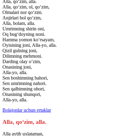
Alla, qo‘zim, alla.
Alla, qo‘zim, ol, qo‘zim,
Olmalari nor qo‘zim.
Anjirlari bol qo‘zim,
Alla, bolam, alla.
Umrimning shirin oni,
Oq bug‘doyning noni.
Hamma yomon ko‘rsayam,
Oyisining joni, Alla-yo, alla.
Qizil gulning joni,
Dilimning mehmoni.
Darding olay o‘zim,
Onasining joni,
Alla-yo, alla.
Sen boshimning bahori,
Sen umrimning nahori.
Sen qalbimning ohori,
Onasining shunqori,
Alla-yo, alla.
Bolajonlar uchun ertaklar
Alla, qo‘zim, alla.
Alla aytib uxlataman,