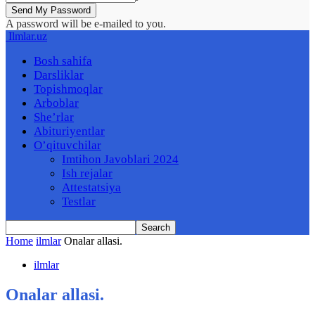
A password will be e-mailed to you.
Ilmlar.uz
Bosh sahifa
Darsliklar
Topishmoqlar
Arboblar
She’rlar
Abituriyentlar
O’qituvchilar
Imtihon Javoblari 2024
Ish rejalar
Attestatsiya
Testlar
Home
ilmlar
Onalar allasi.
ilmlar
Onalar allasi.