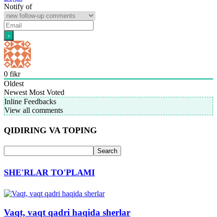
Notify of
0
fikr
Oldest
Newest
Most Voted
Inline Feedbacks
View all comments
QIDIRING VA TOPING
SHE'RLAR TO'PLAMI
Vaqt, vaqt qadri haqida sherlar