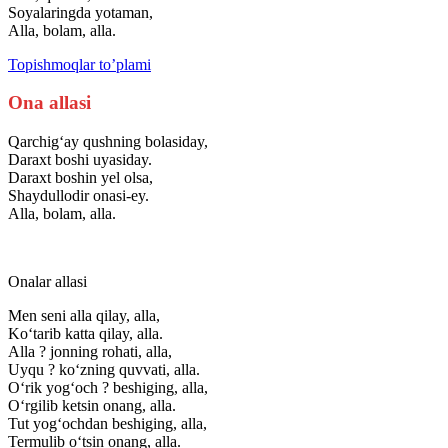
Soyalaringda yotaman,
Alla, bolam, alla.
Topishmoqlar to’plami
Ona allasi
Qarchig‘ay qushning bolasiday,
Daraxt boshi uyasiday.
Daraxt boshin yel olsa,
Shaydullodir onasi-ey.
Alla, bolam, alla.
Onalar allasi
Men seni alla qilay, alla,
Ko‘tarib katta qilay, alla.
Alla ? jonning rohati, alla,
Uyqu ? ko‘zning quvvati, alla.
O‘rik yog‘och ? beshiging, alla,
O‘rgilib ketsin onang, alla.
Tut yog‘ochdan beshiging, alla,
Termulib o‘tsin onang, alla.