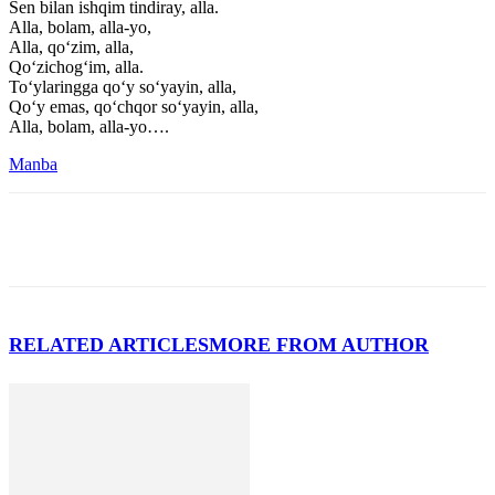
Sen bilan ishqim tindiray, alla.
Alla, bolam, alla-yo,
Alla, qo‘zim, alla,
Qo‘zichog‘im, alla.
To‘ylaringga qo‘y so‘yayin, alla,
Qo‘y emas, qo‘chqor so‘yayin, alla,
Alla, bolam, alla-yo….
Manba
RELATED ARTICLES
MORE FROM AUTHOR