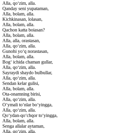
Alla, qo‘zim, alla.
Qanday seni yupataman,
Alla, bolam, alla.
Kichkinasan, lolasan,
Alla, bolam, alla.
Qachon katta boiasan?
Alla, bolam, alla.
Alla, alla, orastasan,
Alla, qo‘zim, alla.
Gunohi yo‘q norastasan,
Alla, bolam, alla.
Bog‘ ichida chaman gullar,
Alla, qo‘zim, alla.
Sayraydi shaydo bulbullar,
Alla, qo‘zim, alla.
Sendan kelar gulisi,
Alla, bolam, alla.
Ota-onamning birisi,
Alla, qo‘zim, alla.
O‘ymali to‘nlar bo‘yingga,
Alla, qo‘zim, alla.
Qo‘ydan-qo‘chqor to‘yingga,
Alla, bolam, alla.
Senga allalar aytaman,
Alla, qo‘zim, alla.