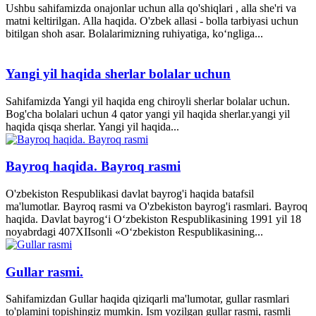
Ushbu sahifamizda onajonlar uchun alla qo'shiqlari , alla she'ri va
matni keltirilgan. Alla haqida. O'zbek allasi - bolla tarbiyasi uchun
bitilgan shoh asar. Bolalarimizning ruhiyatiga, ko‘ngliga...
Yangi yil haqida sherlar bolalar uchun
Sahifamizda Yangi yil haqida eng chiroyli sherlar bolalar uchun.
Bog'cha bolalari uchun 4 qator yangi yil haqida sherlar.yangi yil
haqida qisqa sherlar. Yangi yil haqida...
Bayroq haqida. Bayroq rasmi
O'zbekiston Respublikasi davlat bayrog'i haqida batafsil
ma'lumotlar. Bayroq rasmi va O'zbekiston bayrog'i rasmlari. Bayroq
haqida. Davlat bayrog‘i O‘zbekiston Respublikasining 1991 yil 18
noyabrdagi 407­XII­sonli «O‘zbekiston Respublikasining...
Gullar rasmi.
Sahifamizdan Gullar haqida qiziqarli ma'lumotar, gullar rasmlari
to'plamini topishingiz mumkin. Ism yozilgan gullar rasmi, rasmli