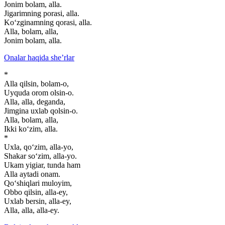
Jonim bolam, alla.
Jigarimning porasi, alla.
Ko‘zginamning qorasi, alla.
Alla, bolam, alla,
Jonim bolam, alla.
Onalar haqida she’rlar
*
Alla qilsin, bolam-o,
Uyquda orom olsin-o.
Alla, alla, deganda,
Jimgina uxlab qolsin-o.
Alla, bolam, alla,
Ikki ko‘zim, alla.
*
Uxla, qo‘zim, alla-yo,
Shakar so‘zim, alla-yo.
Ukam yigiar, tunda ham
Alla aytadi onam.
Qo‘shiqlari muloyim,
Obbo qilsin, alla-ey,
Uxlab bersin, alla-ey,
Alla, alla, alla-ey.