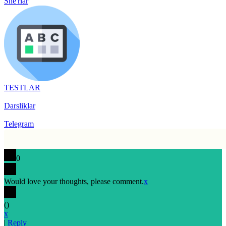
She'rlar
TESTLAR
Darsliklar
Telegram
0
Would love your thoughts, please comment.
x
(
)
x
|
Reply