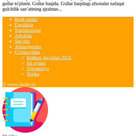
gullar to'plami. Gullar haqida. Gullar haqidagi afsonalar nafaqat
gulchilik san’atining ajralmas...
Bosh sahifa
Darsliklar
Topishmoqlar
Arboblar
She’rlar
Abituriyentlar
O’qituvchilar
Imtihon Javoblari 2024
Ish rejalar
Attestatsiya
Testlar
© www.ilmlar.uz