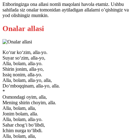
Etiboringizga ona allasi nomli maqolani havola etamiz. Ushbu
sahifada siz onalar tomonidan aytiladigan allalarni o’qishingiz va
yod olishingiz mumkin.
Onalar allasi
Ko‘rar ko‘zim, alla-yo.
Suyar so‘zim, alla-yo,
Alla, bolam, alla-yo.
Shirin jonim, alla-yo,
Issiq nonim, alla-yo.
Alla, bolam, alla-yo, alla,
Do‘mboqqinam, alla-yo, alla.
*
Osmondagi oyim, alla,
Mening shirin choyim, alla.
Alla, bolam, alla,
Jonim bolam, alla.
Alla, bolam, alla-yo.
Sahar chog‘i bo‘libdi,
Ichim nurga to‘libdi.
Alla, bolam, alla,