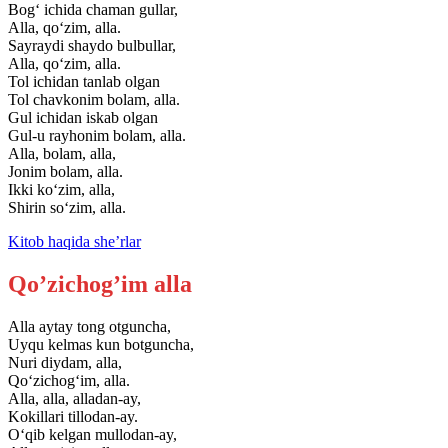
Bog‘ ichida chaman gullar,
Alla, qo‘zim, alla.
Sayraydi shaydo bulbullar,
Alla, qo‘zim, alla.
Tol ichidan tanlab olgan
Tol chavkonim bolam, alla.
Gul ichidan iskab olgan
Gul-u rayhonim bolam, alla.
Alla, bolam, alla,
Jonim bolam, alla.
Ikki ko‘zim, alla,
Shirin so‘zim, alla.
Kitob haqida she’rlar
Qo’zichog’im alla
Alla aytay tong otguncha,
Uyqu kelmas kun botguncha,
Nuri diydam, alla,
Qo‘zichog‘im, alla.
Alla, alla, alladan-ay,
Kokillari tillodan-ay.
O‘qib kelgan mullodan-ay,