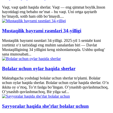
Vaqt, vaqt qadri haqida sherlar. Vaqt — eng qimmat boylik.Inson
hayotidagi eng bebaho ne’mat – bu vaqt. Uni ortga qaytarib
bo‘lmaydi, sotib ham olib bo‘lmaydi....
Mustaqilik bayrami rasmlari 34-yilligi
Mustaqilik bayrami rasmlari 34-yilligi. 2025-yil 1-sentabr kuni
yurtimiz o‘z tarixidagi eng muhim sanalardan biri — Davlat
Mustaqilligining 34 yilligini keng nishonlamoqda. Ushbu qutlug‘
sana munosabati...
Bolalar uchun oylar haqida sherlar
Maktabgacha yoshdagi bolalar uchun sherlar to'plami. Bolalar
uchun oylar haqida sherlar. Bolalar uchun oylar haqida sherlar. O’n
ikkita oy o’rtoq, To’rt faslga bo’lingan. O’ynashib quvlashmachoq,
O’ynashib quvlashmachoq, Bir yilga saf...
Sayyoralar haqida she’rlar bolalar uchun