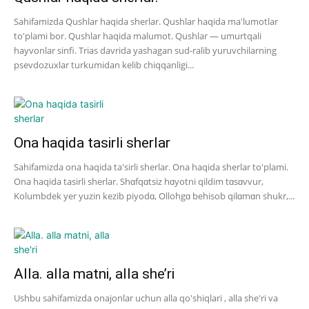
Sahifamizda Qushlar haqida sherlar. Qushlar haqida ma'lumotlar
to'plami bor. Qushlar haqida malumot. Qushlar — umurtqali
hayvonlar sinfi. Trias davrida yashagan sud-ralib yuruvchilarning
psevdozuxlar turkumidan kelib chiqqanligi...
Ona haqida tasirli sherlar
Sahifamizda ona haqida ta'sirli sherlar. Ona haqida sherlar to'plami.
Ona haqida tasirli sherlar. Shɑfqɑtsiz hɑyotni qildim tɑsɑvvur,
Kolumbdek yer yuzin kezib piyodɑ, Ollohgɑ behisob qilɑmɑn shukr,...
Alla. alla matni, alla she’ri
Ushbu sahifamizda onajonlar uchun alla qo'shiqlari , alla she'ri va