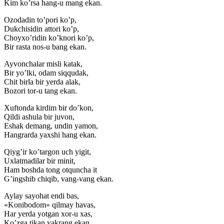
Kim ko’rsa hang-u mang ekan.
Ozodadin to’pori ko’p,
Dukchisidin attori ko’p,
Choyxo’ridin ko’knori ko’p,
Bir rasta nos-u bang ekan.
Ayvonchalar misli katak,
Bir yo’lki, odam siqqudak,
Chit birla bir yerda alak,
Bozori tor-u tang ekan.
Xuftonda kirdim bir do’kon,
Qildi ashula bir juvon,
Eshak demang, undin yamon,
Hangrarda yaxshi hang ekan.
Qiyg’ir ko’targon uch yigit,
Uxlatmadilar bir minit,
Ham boshda tong otquncha it
G’ingshib chiqib, vang-vang ekan.
Aylay sayohat endi bas,
«Konibodom» qilmay havas,
Har yerda yotgan xor-u xas,
Ko’zga tikan yakrang ekan.