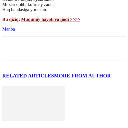
Muztar qolib, ko’rmay zarar,
Haq bandasiga yor ekan.
Bu qiziq:
Muqumiy hayoti va ijodi >>>>
Manba
RELATED ARTICLES
MORE FROM AUTHOR