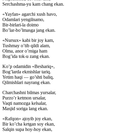
Serchashma-yu kam chang ekan.
«Yayfan» agarchi xush havo,
Odamlari yengilnamo,
Bir-birlari-la doimo
Bo’lar-bo’lmasga jang ekan.
«Nursux» kabi bir joy kam,
Tushmay o’tib qildi alam,
Olma, anor o’rniga ham
Bog’ida tok-u zang ekan.
Ko’p odamidin «Beshariq»,
Bog’larda ekmishlar tariq.
Yetim haqi — go’shti baliq,
Qilmishlari nayrang ekan.
Charchashni bilmas yursalar,
Purzo’r ketmon ursalar,
Vaqti namozga kelsalar,
Masjid soriga lang ekan.
«Rafqon» ajoyib joy ekan,
Bir ko’cha ketgan soy ekan,
Salqin supa hoy-hoy ekan,