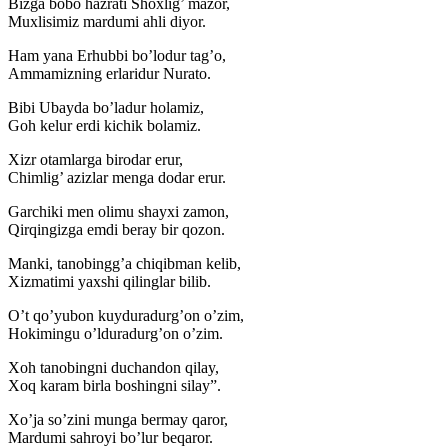
Bizga bobo hazrati Shoxlig’ mazor,
Muxlisimiz mardumi ahli diyor.
Ham yana Erhubbi bo’lodur tag’o,
Ammamizning erlaridur Nurato.
Bibi Ubayda bo’ladur holamiz,
Goh kelur erdi kichik bolamiz.
Xizr otamlarga birodar erur,
Chimlig’ azizlar menga dodar erur.
Garchiki men olimu shayxi zamon,
Qirqingizga emdi beray bir qozon.
Manki, tanobingg’a chiqibman kelib,
Xizmatimi yaxshi qilinglar bilib.
O’t qo’yubon kuyduradurg’on o’zim,
Hokimingu o’lduradurg’on o’zim.
Xoh tanobingni duchandon qilay,
Xoq karam birla boshingni silay”.
Xo’ja so’zini munga bermay qaror,
Mardumi sahroyi bo’lur beqaror.