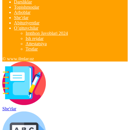
Darsliklar
Topishmoqlar
Arboblar
She’rlar
Abituriyentlar
O’qituvchilar
Imtihon Javoblari 2024
Ish rejalar
Attestatsiya
Testlar
© www.ilmlar.uz
She'rlar