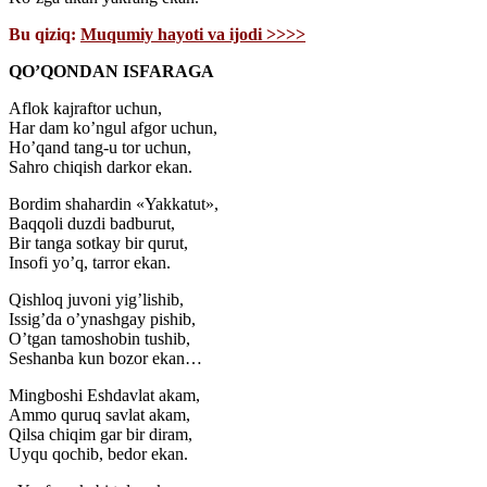
Bu qiziq:
Muqumiy hayoti va ijodi >>>>
QO’QONDAN ISFARAGA
Aflok kajraftor uchun,
Har dam ko’ngul afgor uchun,
Ho’qand tang-u tor uchun,
Sahro chiqish darkor ekan.
Bordim shahardin «Yakkatut»,
Baqqoli duzdi badburut,
Bir tanga sotkay bir qurut,
Insofi yo’q, tarror ekan.
Qishloq juvoni yig’lishib,
Issig’da o’ynashgay pishib,
O’tgan tamoshobin tushib,
Seshanba kun bozor ekan…
Mingboshi Eshdavlat akam,
Ammo quruq savlat akam,
Qilsa chiqim gar bir diram,
Uyqu qochib, bedor ekan.