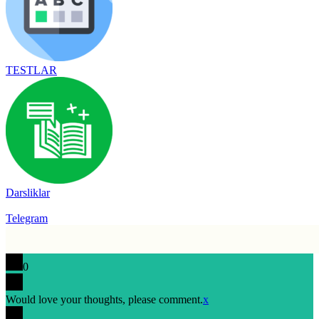
TESTLAR
Darsliklar
Telegram
0
Would love your thoughts, please comment.
x