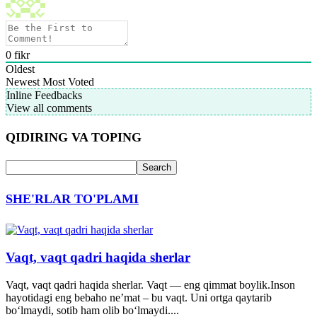
0
fikr
Oldest
Newest
Most Voted
Inline Feedbacks
View all comments
QIDIRING VA TOPING
SHE'RLAR TO'PLAMI
Vaqt, vaqt qadri haqida sherlar
Vaqt, vaqt qadri haqida sherlar. Vaqt — eng qimmat boylik.Inson
hayotidagi eng bebaho ne’mat – bu vaqt. Uni ortga qaytarib
bo‘lmaydi, sotib ham olib bo‘lmaydi....