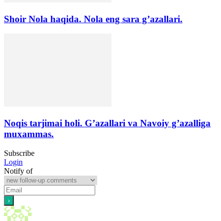
Shoir Nola haqida. Nola eng sara g’azallari.
Noqis tarjimai holi. G’azallari va Navoiy g’azalliga
muxammas.
Subscribe
Login
Notify of