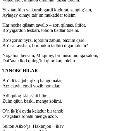
Yuz tarafdin yetkurub gardi kudurat, zangi g’am,
Aylagay oinayi tab’im mukaddar toleim.
Har necha qilsam tavallo – zori qilmas, iltifot,
Ro’yigardon teskari, tobora badtar toleim.
Ro’zgorim tiyra, iqbolim zabun, baxtim qaro,
Bo’lsa ravshan, bormukin tadbiri digar toleim?
Nogahon bersam, Muqimiy, bir musulmonga salom,
Daf’atan ikki qulog’ini qilur kar, toleim.
TANOBCHILAR
Bo’ldi taajjub, qiziq hangomalar,
Arz etayin emdi yozib nomalar.
Adl qulog’i-la eshit hlimi,
Zulm qilur, baski, menga zolimi.
O’n ik(k)i oyda keladur bir tanob,
O’zgalara rohatu menga azob.
Sulton Alixo’ja, Hakimjon – ikav,