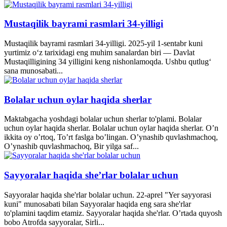
Mustaqilik bayrami rasmlari 34-yilligi
Mustaqilik bayrami rasmlari 34-yilligi. 2025-yil 1-sentabr kuni
yurtimiz o‘z tarixidagi eng muhim sanalardan biri — Davlat
Mustaqilligining 34 yilligini keng nishonlamoqda. Ushbu qutlug‘
sana munosabati...
Bolalar uchun oylar haqida sherlar
Maktabgacha yoshdagi bolalar uchun sherlar to'plami. Bolalar
uchun oylar haqida sherlar. Bolalar uchun oylar haqida sherlar. O’n
ikkita oy o’rtoq, To’rt faslga bo’lingan. O’ynashib quvlashmachoq,
O’ynashib quvlashmachoq, Bir yilga saf...
Sayyoralar haqida she’rlar bolalar uchun
Sayyoralar haqida she'rlar bolalar uchun. 22-aprel "Yer sayyorasi
kuni" munosabati bilan Sayyoralar haqida eng sara she'rlar
to'plamini taqdim etamiz. Sayyoralar haqida she'rlar. O’rtada quyosh
bobo Atrofda sayyoralar, Sirli...