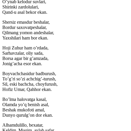
O’ynab kelodur suvlari,
Shirinki zardolulari,
Qand-u asal bekor ekan.
Shersiz emasdur beshalar,
Bordur saxovatpeshalar,
Qilmang yomon andeshalar,
Yaxshilari ham bor ekan.
Hoji Zuhur ham o’rdada,
Sarhavzalar, oliy sada,
Borsa agar bir g’amzada,
Jonig’acha esor ekan.
Boyvachchasidur badburush,
To’g’ri so’zi achchig’-turush,
Sil, eski bachcha, choyfurush,
Hofiz Umar, Qahhor ekan.
Bo’lma halovatga kasal,
Olamda yo’q benish asal,
Beshak mukofoti amal,
Dunyo qurulg’on dor ekan.
Alhamdulillo, bexatar,
Keldim, Muqim, aylab safar,