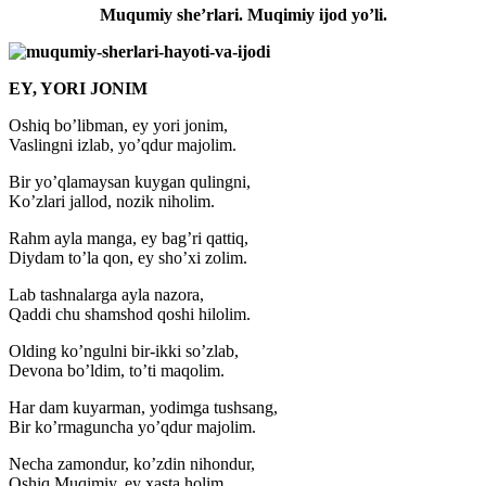
Muqumiy she’rlari. Muqimiy ijod yo’li.
EY, YORI JONIM
Oshiq bo’libman, ey yori jonim,
Vaslingni izlab, yo’qdur majolim.
Bir yo’qlamaysan kuygan qulingni,
Ko’zlari jallod, nozik niholim.
Rahm ayla manga, ey bag’ri qattiq,
Diydam to’la qon, ey sho’xi zolim.
Lab tashnalarga ayla nazora,
Qaddi chu shamshod qoshi hilolim.
Olding ko’ngulni bir-ikki so’zlab,
Devona bo’ldim, to’ti maqolim.
Har dam kuyarman, yodimga tushsang,
Bir ko’rmaguncha yo’qdur majolim.
Necha zamondur, ko’zdin nihondur,
Oshiq Muqimiy, ey xasta holim.