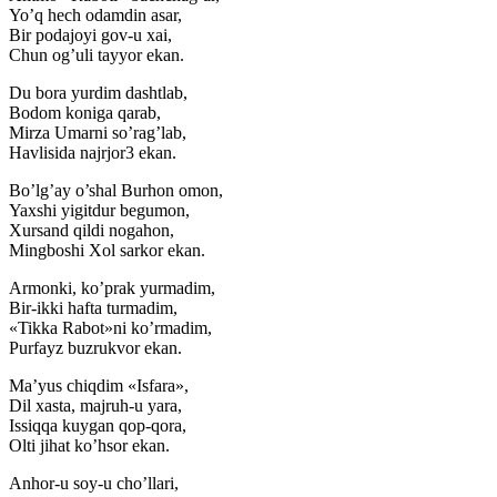
Yo’q hech odamdin asar,
Bir podajoyi gov-u xai,
Chun og’uli tayyor ekan.
Du bora yurdim dashtlab,
Bodom koniga qarab,
Mirza Umarni so’rag’lab,
Havlisida najrjor3 ekan.
Bo’lg’ay o’shal Burhon omon,
Yaxshi yigitdur begumon,
Xursand qildi nogahon,
Mingboshi Xol sarkor ekan.
Armonki, ko’prak yurmadim,
Bir-ikki hafta turmadim,
«Tikka Rabot»ni ko’rmadim,
Purfayz buzrukvor ekan.
Ma’yus chiqdim «Isfara»,
Dil xasta, majruh-u yara,
Issiqqa kuygan qop-qora,
Olti jihat ko’hsor ekan.
Anhor-u soy-u cho’llari,