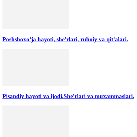
Poshshoxo’ja hayoti, she’rlari, ruboiy va qit’alari.
Pisandiy hayoti va ijodi.She’rlari va muxammaslari.