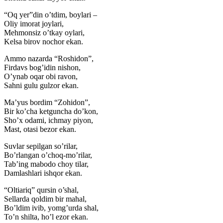
“Oq yer”din o’tdim, boylari –
Oliy imorat joylari,
Mehmonsiz o’tkay oylari,
Kelsa birov nochor ekan.
Ammo nazarda “Roshidon”,
Firdavs bog’idin nishon,
O’ynab oqar obi ravon,
Sahni gulu gulzor ekan.
Ma’yus bordim “Zohidon”,
Bir ko’cha ketguncha do’kon,
Sho’x odami, ichmay piyon,
Mast, otasi bezor ekan.
Suvlar sepilgan so’rilar,
Bo’rlangan o’choq-mo’rilar,
Tab’ing mabodo choy tilar,
Damlashlari ishqor ekan.
“Oltiariq” qursin o’shal,
Sellarda qoldim bir mahal,
Bo’ldim ivib, yomg’urda shal,
To’n shilta, ho’l ezor ekan.