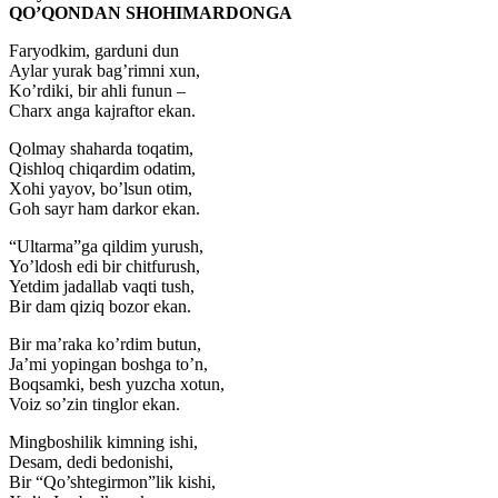
QO’QONDAN SHOHIMARDONGA
Faryodkim, garduni dun
Aylar yurak bag’rimni xun,
Ko’rdiki, bir ahli funun –
Charx anga kajraftor ekan.
Qolmay shaharda toqatim,
Qishloq chiqardim odatim,
Xohi yayov, bo’lsun otim,
Goh sayr ham darkor ekan.
“Ultarma”ga qildim yurush,
Yo’ldosh edi bir chitfurush,
Yetdim jadallab vaqti tush,
Bir dam qiziq bozor ekan.
Bir ma’raka ko’rdim butun,
Ja’mi yopingan boshga to’n,
Boqsamki, besh yuzcha xotun,
Voiz so’zin tinglor ekan.
Mingboshilik kimning ishi,
Desam, dedi bedonishi,
Bir “Qo’shtegirmon”lik kishi,