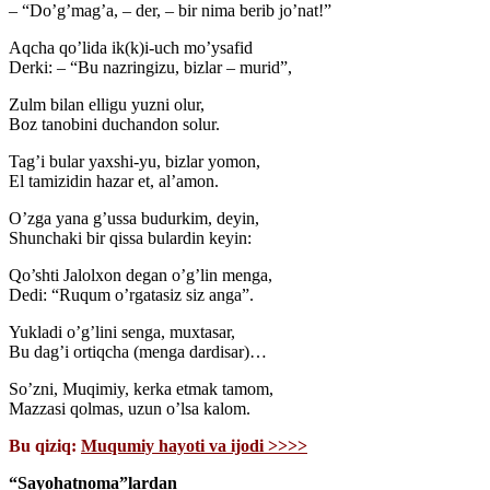
– “Do’g’mag’a, – der, – bir nima berib jo’nat!”
Aqcha qo’lida ik(k)i-uch mo’ysafid
Derki: – “Bu nazringizu, bizlar – murid”,
Zulm bilan elligu yuzni olur,
Boz tanobini duchandon solur.
Tag’i bular yaxshi-yu, bizlar yomon,
El tamizidin hazar et, al’amon.
O’zga yana g’ussa budurkim, deyin,
Shunchaki bir qissa bulardin keyin:
Qo’shti Jalolxon degan o’g’lin menga,
Dedi: “Ruqum o’rgatasiz siz anga”.
Yukladi o’g’lini senga, muxtasar,
Bu dag’i ortiqcha (menga dardisar)…
So’zni, Muqimiy, kerka etmak tamom,
Mazzasi qolmas, uzun o’lsa kalom.
Bu qiziq:
Muqumiy hayoti va ijodi >>>>
“Sayohatnoma”lardan