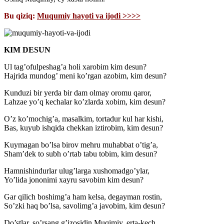
Bu qiziq:
Muqumiy hayoti va ijodi >>>>
KIM DESUN
Ul tag’ofulpeshag’a holi xarobim kim desun?
Hajrida mundog’ meni ko’rgan azobim, kim desun?
Kunduzi bir yerda bir dam olmay oromu qaror,
Lahzae yo’q kechalar ko’zlarda xobim, kim desun?
O’z ko’mochig’a, masalkim, tortadur kul har kishi,
Bas, kuyub ishqida chekkan iztirobim, kim desun?
Kuymagan bo’lsa birov mehru muhabbat o’tig’a,
Sham’dek to subh o’rtab tabu tobim, kim desun?
Hamnishindurlar ulug’larga xushomadgo’ylar,
Yo’lida jononimi xayru savobim kim desun?
Gar qilich boshimg’a ham kelsa, degayman rostin,
So’zki haq bo’lsa, savolimg’a javobim, kim desun?
Do’stlar, so’rsang g’izosidin Muqimiy, erta-kech,