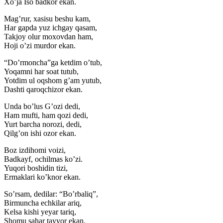
Xo’ja Iso badkor ekan.
Mag’rur, xasisu beshu kam,
Har gapda yuz ichgay qasam,
Takjoy olur moxovdan ham,
Hoji o’zi murdor ekan.
“Do’rmoncha”ga ketdim o’tub,
Yoqamni har soat tutub,
Yotdim ul oqshom g’am yutub,
Dashti qaroqchizor ekan.
Unda bo’lus G’ozi dedi,
Ham mufti, ham qozi dedi,
Yurt barcha norozi, dedi,
Qilg’on ishi ozor ekan.
Boz izdihomi voizi,
Badkayf, ochilmas ko’zi.
Yuqori boshidin tizi,
Ermaklari ko’knor ekan.
So’rsam, dedilar: “Bo’rbaliq”,
Birmuncha echkilar ariq,
Kelsa kishi yeyar tariq,
Shomu sahar tayyor ekan.