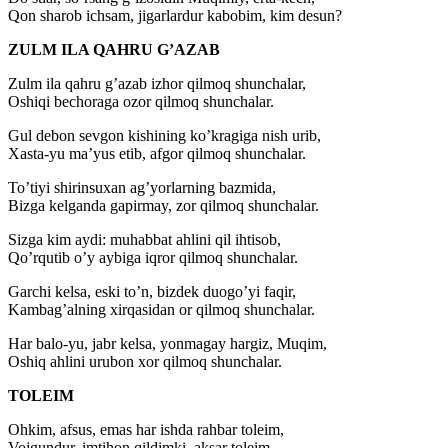
Qon sharob ichsam, jigarlardur kabobim, kim desun?
ZULM ILA QAHRU G’AZAB
Zulm ila qahru g’azab izhor qilmoq shunchalar,
Oshiqi bechoraga ozor qilmoq shunchalar.
Gul debon sevgon kishining ko’kragiga nish urib,
Xasta-yu ma’yus etib, afgor qilmoq shunchalar.
To’tiyi shirinsuxan ag’yorlarning bazmida,
Bizga kelganda gapirmay, zor qilmoq shunchalar.
Sizga kim aydi: muhabbat ahlini qil ihtisob,
Qo’rqutib o’y aybiga iqror qilmoq shunchalar.
Garchi kelsa, eski to’n, bizdek duogo’yi faqir,
Kambag’alning xirqasidan or qilmoq shunchalar.
Har balo-yu, jabr kelsa, yonmagay hargiz, Muqim,
Oshiq ahlini urubon xor qilmoq shunchalar.
TOLEIM
Ohkim, afsus, emas har ishda rahbar toleim,
Vojgundur, imtihon qildimki, aksar toleim.