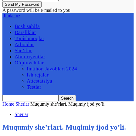
A password will be e-mailed to you.
Ilmlar.uz
Bosh sahifa
Darsliklar
Topishmoqlar
Arboblar
She’rlar
Abituriyentlar
O’qituvchilar
Imtihon Javoblari 2024
Ish rejalar
Attestatsiya
Testlar
Home
Sherlar
Muqumiy she’rlari. Muqimiy ijod yo’li.
Sherlar
Muqumiy she’rlari. Muqimiy ijod yo’li.