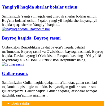
Yangi yil haqida sherlar bolalar uchun
Sahifamizda Yangi yil haqida eng chiroyli sherlar bolalar uchun.
Bog'cha bolalari uchun 4 qator yangi yil haqida sherlar.yangi yil
haqida qisqa sherlar. Yangi yil haqida...
Bayroq haqida. Bayroq rasmi
O'zbekiston Respublikasi davlat bayrog'i haqida batafsil
ma'lumotlar. Bayroq rasmi va O'zbekiston bayrog'i rasmlari. Bayroq
haqida. Davlat bayrog‘i O‘zbekiston Respublikasining 1991 yil 18
noyabrdagi 407­XII­sonli «O‘zbekiston Respublikasining...
Gullar rasmi.
Sahifamizdan Gullar haqida qiziqarli ma'lumotar, gullar rasmlari
to'plamini topishingiz mumkin. Ism yozilgan gullar rasmi, rasmli
gullar to'plami. Gullar haqida. Gullar haqidagi afsonalar nafaqat
gulchilik san’atining ajralmas...
Bosh sahifa