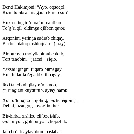
Derki Hakimjoni: “Ayo, oqsoqol,
Bizni topibsan magaramkim o’sol?
Hozir eting to’rt nafar mardikor,
To’g’ri qil, oldimga qilibon qator.
Arqonimi yeringa sudrab chiqay,
Bachchataloq qishloqilarni (uray).
Bir burayin mo’yilabimni chiqib,
Tort tanobini – jazosi – siqib.
Yaxshiligingni fuqaro bilmagay,
Holi bular ko’zga bizi ilmagay.
Ikki tanobini qilay o’n tanob,
Yurtingizni kuydurub, aylay harob.
Xoh o’lung, xoh qoling, bachchag’ar”, —
Debki, uzanguga ayog’in tirar.
Bir-biriga qishloq eli boqishib,
Goh u yon, goh bu yon chopishib.
Jam bo’lib aylayubon maslahat: