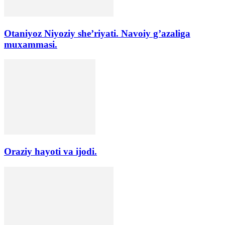
Otaniyoz Niyoziy she’riyati. Navoiy g’azaliga
muxammasi.
Oraziy hayoti va ijodi.