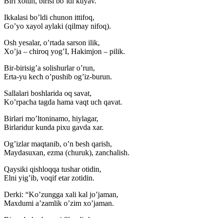
Biri xotun, birisi bo’ldi kuyav.
Ikkalasi bo’ldi chunon ittifoq,
Go’yo xayol aylaki (qilmay nifoq).
Osh yesalar, o’rtada sarson ilik,
Xo’ja – chiroq yog’I, Hakimjon – pilik.
Bir-birisig’a solishurlar o’run,
Erta-yu kech o’pushib og’iz-burun.
Sallalari boshlarida oq savat,
Ko’rpacha tagda hama vaqt uch qavat.
Birlari mo’ltoninamo, hiylagar,
Birlaridur kunda pixu gavda xar.
Og’izlar maqtanib, o’n besh qarish,
Maydasuxan, ezma (churuk), zanchalish.
Qaysiki qishloqqa tushar otidin,
Elni yig’ib, voqif etar zotidin.
Derki: “Ko’zungga xali kal jo’jaman,
Maxdumi a’zamlik o’zim xo’jaman.