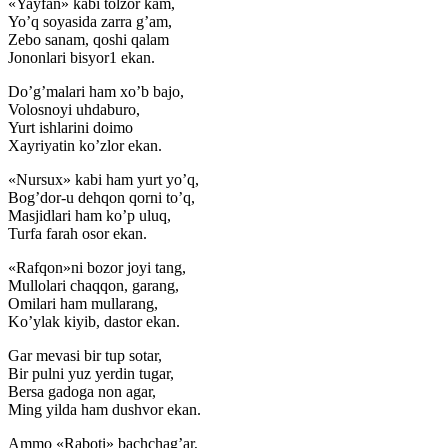
«Yayfan» kabi tolzor kam,
Yo’q soyasida zarra g’am,
Zebo sanam, qoshi qalam
Jononlari bisyor1 ekan.
Do’g’malari ham xo’b bajo,
Volosnoyi uhdaburo,
Yurt ishlarini doimo
Xayriyatin ko’zlor ekan.
«Nursux» kabi ham yurt yo’q,
Bog’dor-u dehqon qorni to’q,
Masjidlari ham ko’p uluq,
Turfa farah osor ekan.
«Rafqon»ni bozor joyi tang,
Mullolari chaqqon, garang,
Omilari ham mullarang,
Ko’ylak kiyib, dastor ekan.
Gar mevasi bir tup sotar,
Bir pulni yuz yerdin tugar,
Bersa gadoga non agar,
Ming yilda ham dushvor ekan.
Ammo «Raboti» bachchag’ar,