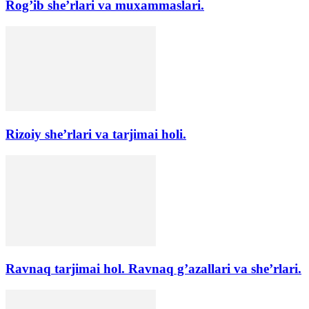
Rog’ib she’rlari va muxammaslari.
Rizoiy she’rlari va tarjimai holi.
Ravnaq tarjimai hol. Ravnaq g’azallari va she’rlari.