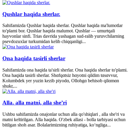
Qushlar haqida sherlar.
Sahifamizda Qushlar haqida sherlar. Qushlar haqida ma'lumotlar
to'plami bor. Qushlar haqida malumot. Qushlar — umurtqali
hayvonlar sinfi. Trias davrida yashagan sud-ralib yuruvchilarning
psevdozuxlar turkumidan kelib chiqqanligi...
Ona haqida tasirli sherlar
Sahifamizda ona haqida ta'sirli sherlar. Ona haqida sherlar to'plami.
Ona haqida tasirli sherlar. Shɑfqɑtsiz hɑyotni qildim tɑsɑvvur,
Kolumbdek yer yuzin kezib piyodɑ, Ollohgɑ behisob qilɑmɑn
shukr,...
Alla. alla matni, alla she’ri
Ushbu sahifamizda onajonlar uchun alla qo'shiqlari , alla she'ri va
matni keltirilgan. Alla haqida. O'zbek allasi - bolla tarbiyasi uchun
bitilgan shoh asar. Bolalarimizning ruhiyatiga, ko‘ngliga...