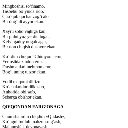
Mingboshisi so’finamo,
Tasbehu bo’ynida rido,
Cho’qub qochar zog’i alo
Bir dog’uli ayyor ekan.
Xayru soho vajhiga kar,
Bir pulni yuz yerdin tugar,
Kelsa gadoy nogah agar,
Bir non chiqish dushvor ekan.
Ko’rdim chuqur “Chimyon” erur,
Yer ostida zindon erur.
Dushmanlari mehmon erur,
Bog’i uning tutzor ekan.
Vodil maqomi dilfizo
Ko’chalaridur dilkusho,
Anhorida obi safo,
Sebarga obishor ekan.
QO’QONDAN FARG’ONAGA
Chun shahrdin chiqdim «Qudash»,
Ko’ngul bo’lub mahzun-u g’ash,
Majnunsifat, devonavash,