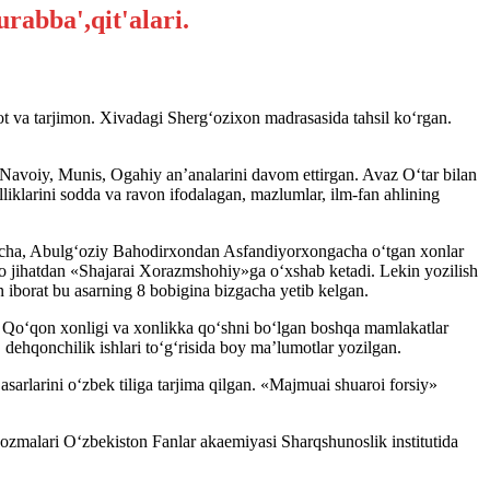
 va tarjimon. Xivadagi Sherg‘ozixon madrasasida tahsil ko‘rgan.
, Navoiy, Munis, Ogahiy an’analarini davom ettirgan. Avaz O‘tar bilan
liklarini sodda va ravon ifodalagan, mazlumlar, ilm-fan ahlining
gacha, Abulg‘oziy Bahodirxondan Asfandiyorxongacha o‘tgan xonlar
no jihatdan «Shajarai Xorazmshohiy»ga o‘xshab ketadi. Lekin yozilish
 iborat bu asarning 8 bobigina bizgacha yetib kelgan.
va Qo‘qon xonligi va xonlikka qo‘shni bo‘lgan boshqa mamlakatlar
 dehqonchilik ishlari to‘g‘risida boy ma’lumotlar yozilgan.
larini o‘zbek tiliga tarjima qilgan. «Majmuai shuaroi forsiy»
zmalari O‘zbekiston Fanlar akaemiyasi Sharqshunoslik institutida