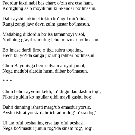
Faqrdur faxri nabi bas charx o‘zin arz etsa ham,
Ko‘nglung aslo moyili mulki Skandar bo‘lmasun.
Dahr ayshi tarkin et tokim ko‘ngul mir’otida,
Rangi zangi javr davri zulm gustar bo‘lmasun.
Matlabing dildordin bo‘lsa tamannoyi visol,
Yodining g‘ayri zamiring ichra muzmar bo‘lmasun.
Bo‘lmasa dardi firoq o‘tiga sabru toqating,
Hech bu yo‘lda sanga juz ishq rahbar bo‘lmasun.
Chun Bayoniyga berur jilva maroyoi jamol,
Nega matlubi alardin husni dilbar bo‘lmasun.
* * *
Chun bahor ayyomi keldi, to‘ldi guldan dashtu tog‘,
Fikrati guldin ko‘ngullar qildi mayli gashti bog‘.
Dahri dunning ishrati marg‘ub emasdur yorsiz,
Ayshu ishrat yorsiz dahr ichradur dog‘ o‘zra dog‘!
Ul tag‘oful peshaning ersa tag‘oful peshasi,
Nega bo‘lmastur junun rog‘ida sinam rog‘, rog‘.