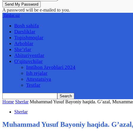
A password will be e-mailed to you.
Ilmlar.uz
Bosh sahifa
Darsliklar
Topishmoqlar
Arboblar
She’rlar
Abituriyentlar
O’qituvchilar
Imtihon Javoblari 2024
Ish rejalar
Attestatsiya
Testlar
Home
Sherlar
Muhammad Yusuf Bayoniy haqida. G’azal, Muxammas, 
Sherlar
Muhammad Yusuf Bayoniy haqida. G’azal,