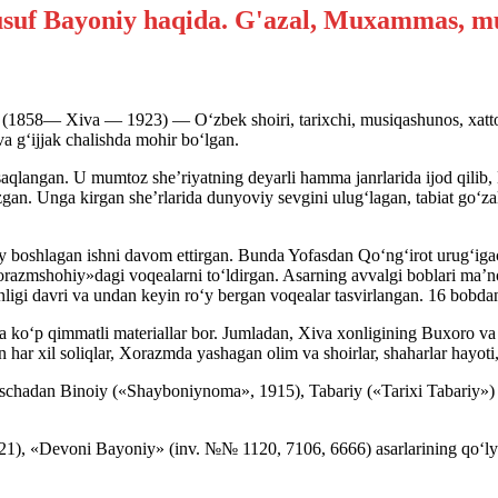
(1858— Xiva — 1923) — O‘zbek shoiri, tarixchi, musiqashunos, xattot
 va g‘ijjak chalishda mohir bo‘lgan.
 saqlangan. U mumtoz she’riyatning deyarli hamma janrlarida ijod qilib
an. Unga kirgan she’rlarida dunyoviy sevgini ulug‘lagan, tabiat go‘zal
y boshlagan ishni davom ettirgan. Bunda Yofasdan Qo‘ng‘irot urug‘i
 Xorazmshohiy»dagi voqealarni to‘ldirgan. Asarning avvalgi boblari ma’
ligi davri va undan keyin ro‘y bergan voqealar tasvirlangan. 16 bobdan
juda ko‘p qimmatli materiallar bor. Jumladan, Xiva xonligining Buxoro 
har xil soliqlar, Xorazmda yashagan olim va shoirlar, shaharlar hayoti,
hadan Binoiy («Shayboniynoma», 1915), Tabariy («Tarixi Tabariy») asar
1), «Devoni Bayoniy» (inv. №№ 1120, 7106, 6666) asarlarining qo‘lyo