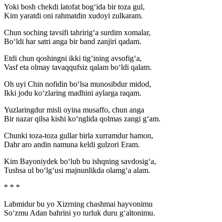
Yoki bosh chekdi latofat bog‘ida bir toza gul,
Kim yaratdi oni rahmatdin xudoyi zulkaram.
Chun soching tavsifi tahririg‘a surdim xomalar,
Bo‘ldi har satri anga bir band zanjiri qadam.
Etdi chun qoshingni ikki tig‘ining avsofig‘a,
Vasf eta olmay tavaqqufsiz qalam bo‘ldi qalam.
Oh uyi Chin nofidin bo‘lsa munosibdur midod,
Ikki jodu ko‘zlaring madhini aylarga raqam.
Yuzlaringdur misli oyina musaffo, chun anga
Bir nazar qilsa kishi ko‘nglida qolmas zangi g‘am.
Chunki toza-toza gullar birla xurramdur hamon,
Dahr aro andin namuna keldi gulzori Eram.
Kim Bayoniydek bo‘lub bu ishqning savdosig‘a,
Tushsa ul bo‘lg‘usi majnunlikda olamg‘a alam.
* * *
Labmidur bu yo Xizrning chashmai hayvonimu
So‘zmu Adan bahrini yo turluk duru g‘altonimu.