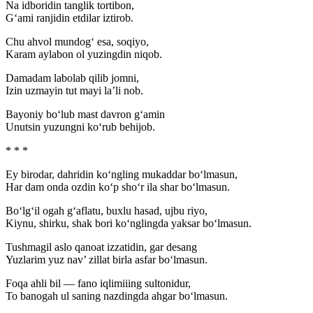
Na idboridin tanglik tortibon,
G‘ami ranjidin etdilar iztirob.
Chu ahvol mundog‘ esa, soqiyo,
Karam aylabon ol yuzingdin niqob.
Damadam labolab qilib jomni,
Izin uzmayin tut mayi la’li nob.
Bayoniy bo‘lub mast davron g‘amin
Unutsin yuzungni ko‘rub behijob.
* * *
Ey birodar, dahridin ko‘ngling mukaddar bo‘lmasun,
Har dam onda ozdin ko‘p sho‘r ila shar bo‘lmasun.
Bo‘lg‘il ogah g‘aflatu, buxlu hasad, ujbu riyo,
Kiynu, shirku, shak bori ko‘nglingda yaksar bo‘lmasun.
Tushmagil aslo qanoat izzatidin, gar desang
Yuzlarim yuz nav’ zillat birla asfar bo‘lmasun.
Foqa ahli bil — fano iqlimiiing sultonidur,
To banogah ul saning nazdingda ahgar bo‘lmasun.