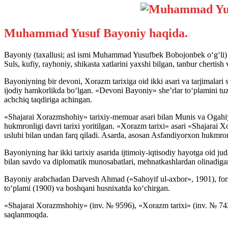
Muhammad Yusuf Bayoniy haqida.
Bayoniy (taxallusi; asl ismi Muhammad Yusufbek Bobojonbek o‘g‘li) 
Suls, kufiy, rayhoniy, shikasta xatlarini yaxshi bilgan, tanbur chertish
Bayoniyning bir devoni, Xorazm tarixiga oid ikki asari va tarjimalari
ijodiy hamkorlikda bo‘lgan. «Devoni Bayoniy» she’rlar to‘plamini tuzg
achchiq taqdiriga achingan.
«Shajarai Xorazmshohiy» tarixiy-memuar asari bilan Munis va Ogahi
hukmronligi davri tarixi yoritilgan. «Xorazm tarixi» asari «Shajarai
uslubi bilan undan farq qiladi. Asarda, asosan Asfandiyorxon hukmron
Bayoniyning har ikki tarixiy asarida ijtimoiy-iqtisodiy hayotga oid 
bilan savdo va diplomatik munosabatlari, mehnatkashlardan olinadigan 
Bayoniy arabchadan Darvesh Ahmad («Sahoyif ul-axbor», 1901), forsc
to‘plami (1900) va boshqani husnixatda ko‘chirgan.
«Shajarai Xorazmshohiy» (inv. № 9596), «Xorazm tarixi» (inv. № 742
saqlanmoqda.