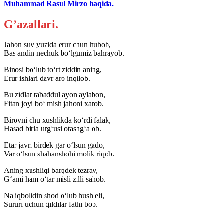
Muhammad Rasul Mirzo haqida.
G’azallari.
Jahon suv yuzida erur chun hubob,
Bas andin nechuk bo‘lgumiz bahrayob.
Binosi bo‘lub to‘rt ziddin aning,
Erur ishlari davr aro inqilob.
Bu zidlar tabaddul ayon aylabon,
Fitan joyi bo‘lmish jahoni xarob.
Birovni chu xushlikda ko‘rdi falak,
Hasad birla urg‘usi otashg‘a ob.
Etar javri birdek gar o‘lsun gado,
Var o‘lsun shahanshohi molik riqob.
Aning xushliqi barqdek tezrav,
G‘ami ham o‘tar misli zilli sahob.
Na iqbolidin shod o‘lub hush eli,
Sururi uchun qildilar fathi bob.