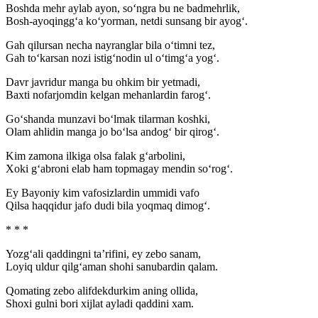
Boshda mehr aylab ayon, so‘ngra bu ne badmehrlik,
Bosh-ayoqingg‘a ko‘yorman, netdi sunsang bir ayog‘.
Gah qilursan necha nayranglar bila o‘timni tez,
Gah to‘karsan nozi istig‘nodin ul o‘timg‘a yog‘.
Davr javridur manga bu ohkim bir yetmadi,
Baxti nofarjomdin kelgan mehanlardin farog‘.
Go‘shanda munzavi bo‘lmak tilarman koshki,
Olam ahlidin manga jo bo‘lsa andog‘ bir qirog‘.
Kim zamona ilkiga olsa falak g‘arbolini,
Xoki g‘abroni elab ham topmagay mendin so‘rog‘.
Ey Bayoniy kim vafosizlardin ummidi vafo
Qilsa haqqidur jafo dudi bila yoqmaq dimog‘.
* * *
Yozg‘ali qaddingni ta’rifini, ey zebo sanam,
Loyiq uldur qilg‘aman shohi sanubardin qalam.
Qomating zebo alifdekdurkim aning ollida,
Shoxi gulni bori xijlat ayladi qaddini xam.