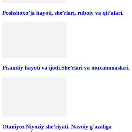
Poshshoxo’ja hayoti, she’rlari, ruboiy va qit’alari.
Pisandiy hayoti va ijodi.She’rlari va muxammaslari.
Otaniyoz Niyoziy she’riyati. Navoiy g’azaliga