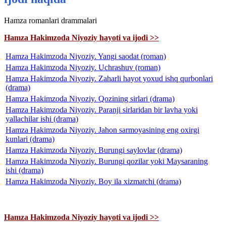
Hamza romanlari drammalari
Hamza Hakimzoda Niyoziy hayoti va ijodi >>
Hamza Hakimzoda Niyoziy. Yangi saodat (roman)
Hamza Hakimzoda Niyoziy. Uchrashuv (roman)
Hamza Hakimzoda Niyoziy. Zaharli hayot yoxud ishq qurbonlari
(drama)
Hamza Hakimzoda Niyoziy. Qozining sirlari (drama)
Hamza Hakimzoda Niyoziy. Paranji sirlaridan bir lavha yoki
yallachilar ishi (drama)
Hamza Hakimzoda Niyoziy. Jahon sarmoyasining eng oxirgi
kunlari (drama)
Hamza Hakimzoda Niyoziy. Burungi saylovlar (drama)
Hamza Hakimzoda Niyoziy. Burungi qozilar yoki Maysaraning
ishi (drama)
Hamza Hakimzoda Niyoziy. Boy ila xizmatchi (drama)
Hamza Hakimzoda Niyoziy hayoti va ijodi >>