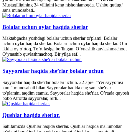
Mustaqilligining 34 yilligini keng nishonlamoqda. Ushbu qutlug‘
sana munosabati...
Bolalar uchun oylar haqida sherlar
Maktabgacha yoshdagi bolalar uchun sherlar to'plami. Bolalar
uchun oylar haqida sherlar. Bolalar uchun oylar haqida sherlar. O’n
ikkita oy o’rtoq, To’rt faslga bo’lingan. O’ynashib quvlashmachoq,
O’ynashib quvlashmachoq, Bir yilga saf...
Sayyoralar haqida she’rlar bolalar uchun
Sayyoralar haqida she'rlar bolalar uchun. 22-aprel "Yer sayyorasi
kuni" munosabati bilan Sayyoralar haqida eng sara she'rlar
to'plamini taqdim etamiz. Sayyoralar haqida she'rlar. O’rtada quyosh
bobo Atrofda sayyoralar, Sirli...
Qushlar haqida sherlar.
Sahifamizda Qushlar haqida sherlar. Qushlar haqida ma'lumotlar
to'plami bor. Qushlar haqida malumot. Qushlar — umurtqali