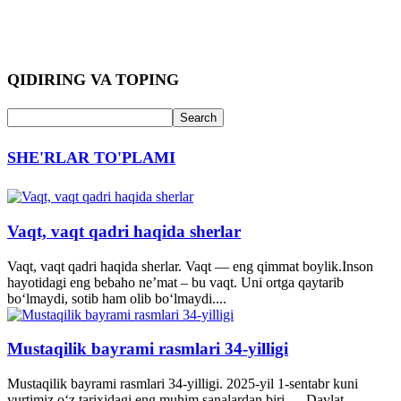
QIDIRING VA TOPING
SHE'RLAR TO'PLAMI
Vaqt, vaqt qadri haqida sherlar
Vaqt, vaqt qadri haqida sherlar. Vaqt — eng qimmat boylik.Inson
hayotidagi eng bebaho ne’mat – bu vaqt. Uni ortga qaytarib
bo‘lmaydi, sotib ham olib bo‘lmaydi....
Mustaqilik bayrami rasmlari 34-yilligi
Mustaqilik bayrami rasmlari 34-yilligi. 2025-yil 1-sentabr kuni
yurtimiz o‘z tarixidagi eng muhim sanalardan biri — Davlat