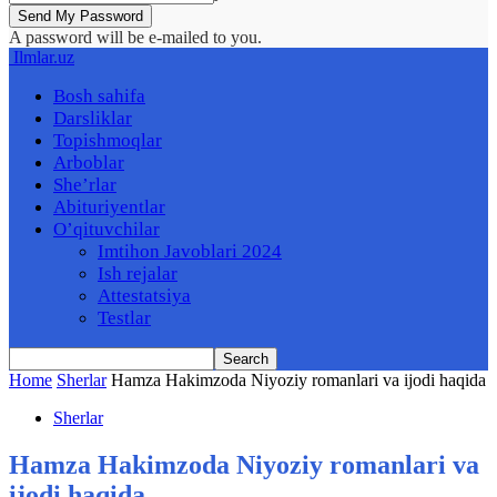
A password will be e-mailed to you.
Ilmlar.uz
Bosh sahifa
Darsliklar
Topishmoqlar
Arboblar
She’rlar
Abituriyentlar
O’qituvchilar
Imtihon Javoblari 2024
Ish rejalar
Attestatsiya
Testlar
Home
Sherlar
Hamza Hakimzoda Niyoziy romanlari va ijodi haqida
Sherlar
Hamza Hakimzoda Niyoziy romanlari va
ijodi haqida