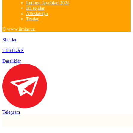
Imtihon Javoblari 2024
Ish rejalar
Attestatsiya
Testlar
© www.ilmlar.uz
She'rlar
TESTLAR
Darsliklar
Telegram