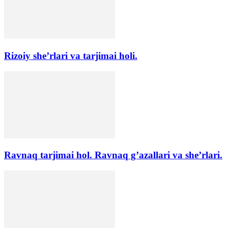
Rizoiy she’rlari va tarjimai holi.
Ravnaq tarjimai hol. Ravnaq g’azallari va she’rlari.