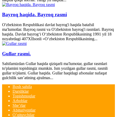
Bayroq haqida. Bayroq rasmi
O'zbekiston Respublikasi davlat bayrog'i haqida batafsil
ma'lumotlar. Bayroq rasmi va O'zbekiston bayrog'i rasmlari. Bayroq
haqida. Davlat bayrog‘i O‘zbekiston Respublikasining 1991 yil 18
noyabrdagi 407­XII­sonli «O‘zbekiston Respublikasining...
Gullar rasmi.
Sahifamizdan Gullar haqida qiziqarli ma'lumotar, gullar rasmlari
to'plamini topishingiz mumkin. Ism yozilgan gullar rasmi, rasmli
gullar to'plami. Gullar haqida. Gullar haqidagi afsonalar nafaqat
gulchilik san’atining ajralmas...
Bosh sahifa
Darsliklar
Topishmoqlar
Arboblar
She’rlar
Abituriyentlar
O’qituvchilar