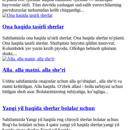
hayvonlar sinfi. Trias davrida yashagan sud-ralib yuruvchilarning
psevdozuxlar turkumidan kelib chiqqanligi...
Ona haqida tasirli sherlar
Sahifamizda ona haqida ta'sirli sherlar. Ona haqida sherlar to'plami.
Ona haqida tasirli sherlar. Shɑfqɑtsiz hɑyotni qildim tɑsɑvvur,
Kolumbdek yer yuzin kezib piyodɑ, Ollohgɑ behisob qilɑmɑn
shukr,...
Alla. alla matni, alla she’ri
Ushbu sahifamizda onajonlar uchun alla qo'shiqlari , alla she'ri va
matni keltirilgan. Alla haqida. O'zbek allasi - bolla tarbiyasi uchun
bitilgan shoh asar. Bolalarimizning ruhiyatiga, ko‘ngliga...
Yangi yil haqida sherlar bolalar uchun
Sahifamizda Yangi yil haqida eng chiroyli sherlar bolalar uchun.
Bog'cha bolalari uchun 4 qator yangi yil haqida sherlar.yangi yil
haqida qisqa sherlar. Yangi yil haqida...