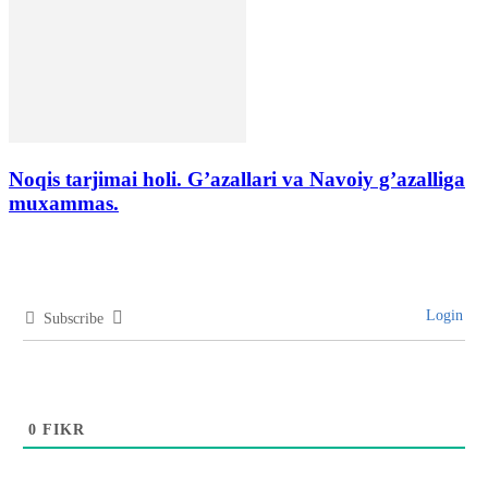
Noqis tarjimai holi. G’azallari va Navoiy g’azalliga
muxammas.
Login
Subscribe
0
FIKR