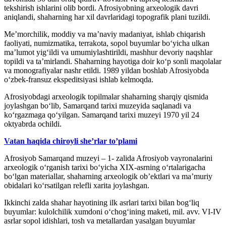
tekshirish ishlarini olib bordi. Afrosiyobning arxeologik davri
aniqlandi, shaharning har xil davrlaridagi topografik plani tuzildi.
Me’morchilik, moddiy va ma’naviy madaniyat, ishlab chiqarish
faoliyati, numizmatika, terrakota, sopol buyumlar bo‘yicha ulkan
ma’lumot yig‘ildi va umumiylashtirildi, mashhur devoriy naqshlar
topildi va ta’mirlandi. Shaharning hayotiga doir ko‘p sonli maqolalar
va monografiyalar nashr etildi. 1989 yildan boshlab Afrosiyobda
o‘zbek-fransuz ekspeditsiyasi ishlab kelmoqda.
Afrosiyobdagi arxeologik topilmalar shaharning sharqiy qismida
joylashgan bo‘lib, Samarqand tarixi muzeyida saqlanadi va
ko‘rgazmaga qo‘yilgan. Samarqand tarixi muzeyi 1970 yil 24
oktyabrda ochildi.
Vatan haqida chiroyli she’rlar to’plami
Afrosiyob Samarqand muzeyi – 1- zalida Afrosiyob vayronalarini
arxeologik o‘rganish tarixi bo‘yicha XIX-asrning o‘rtalarigacha
bo‘lgan materiallar, shaharning arxeologik ob’ektlari va ma’muriy
obidalari ko‘rsatilgan relefli xarita joylashgan.
Ikkinchi zalda shahar hayotining ilk asrlari tarixi bilan bog‘liq
buyumlar: kulolchilik xumdoni o‘chog‘ining maketi, mil. avv. VI-IV
asrlar sopol idishlari, tosh va metallardan yasalgan buyumlar