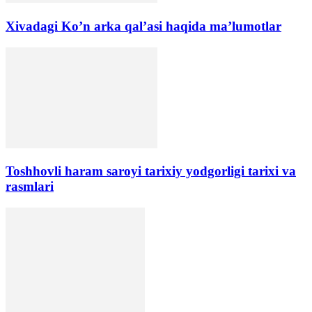
Xivadagi Ko’n arka qal’asi haqida ma’lumotlar
Toshhovli haram saroyi tarixiy yodgorligi tarixi va
rasmlari