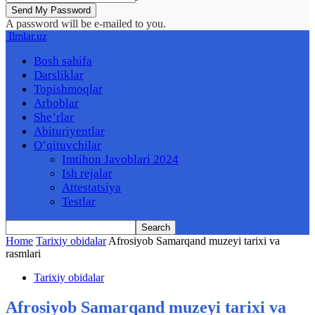
A password will be e-mailed to you.
Ilmlar.uz
Bosh sahifa
Darsliklar
Topishmoqlar
Arboblar
She’rlar
Abituriyentlar
O’qituvchilar
Imtihon Javoblari 2024
Ish rejalar
Attestatsiya
Testlar
Home
Tarixiy obidalar
Afrosiyob Samarqand muzeyi tarixi va
rasmlari
Tarixiy obidalar
Afrosiyob Samarqand muzeyi tarixi va