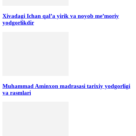
Xivadagi Ichan qal’a yirik va noyob me’moriy
yodgorlikdir
​Muhammad Aminxon madrasasi tarixiy yodgorligi
va rasmlari