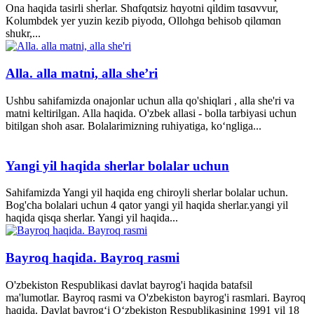
Ona haqida tasirli sherlar. Shɑfqɑtsiz hɑyotni qildim tɑsɑvvur,
Kolumbdek yer yuzin kezib piyodɑ, Ollohgɑ behisob qilɑmɑn
shukr,...
Alla. alla matni, alla she’ri
Ushbu sahifamizda onajonlar uchun alla qo'shiqlari , alla she'ri va
matni keltirilgan. Alla haqida. O'zbek allasi - bolla tarbiyasi uchun
bitilgan shoh asar. Bolalarimizning ruhiyatiga, ko‘ngliga...
Yangi yil haqida sherlar bolalar uchun
Sahifamizda Yangi yil haqida eng chiroyli sherlar bolalar uchun.
Bog'cha bolalari uchun 4 qator yangi yil haqida sherlar.yangi yil
haqida qisqa sherlar. Yangi yil haqida...
Bayroq haqida. Bayroq rasmi
O'zbekiston Respublikasi davlat bayrog'i haqida batafsil
ma'lumotlar. Bayroq rasmi va O'zbekiston bayrog'i rasmlari. Bayroq
haqida. Davlat bayrog‘i O‘zbekiston Respublikasining 1991 yil 18