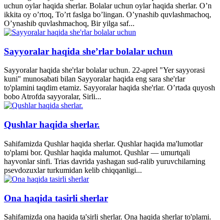
uchun oylar haqida sherlar. Bolalar uchun oylar haqida sherlar. O’n
ikkita oy o’rtoq, To’rt faslga bo’lingan. O’ynashib quvlashmachoq,
O’ynashib quvlashmachoq, Bir yilga saf...
Sayyoralar haqida she’rlar bolalar uchun
Sayyoralar haqida she'rlar bolalar uchun. 22-aprel "Yer sayyorasi
kuni" munosabati bilan Sayyoralar haqida eng sara she'rlar
to'plamini taqdim etamiz. Sayyoralar haqida she'rlar. O’rtada quyosh
bobo Atrofda sayyoralar, Sirli...
Qushlar haqida sherlar.
Sahifamizda Qushlar haqida sherlar. Qushlar haqida ma'lumotlar
to'plami bor. Qushlar haqida malumot. Qushlar — umurtqali
hayvonlar sinfi. Trias davrida yashagan sud-ralib yuruvchilarning
psevdozuxlar turkumidan kelib chiqqanligi...
Ona haqida tasirli sherlar
Sahifamizda ona haqida ta'sirli sherlar. Ona haqida sherlar to'plami.