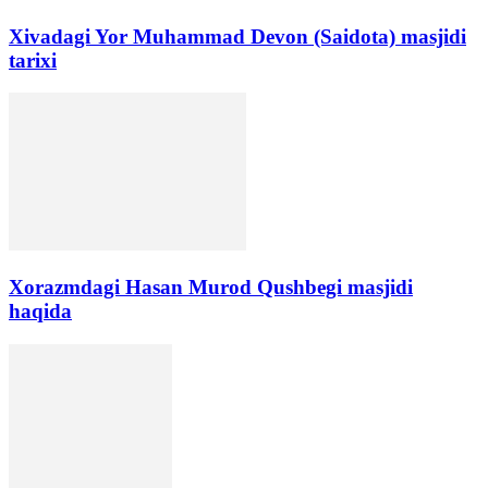
Xivadagi Yor Muhammad Devon (Saidota) masjidi
tarixi
Xorazmdagi Hasan Murod Qushbegi masjidi
haqida