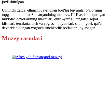
joylashtirilgan.
Uchinchi zalda, ellinizm davri bilan bog‘liq buyumlar o‘z o‘rnini
topgan bo‘lib, ular Samarqandning mil. avv. III-II asrlarda qurilgan
mudofaa devorlarining maketlari, qurol-yarog‘, tangalar, sopol
idishlari, terrakota, tosh va yog‘och buyumlari, shuningdek qal’a
devoridan olingan yog‘och sinchkorlik bo‘laklari joylashgan.
Muzey rasmlari