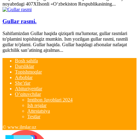
noyabrdagi 407­XII­sonli «O‘zbekiston Respublikasining...
Gullar rasmi.
Sahifamizdan Gullar haqida qiziqarli ma'lumotar, gullar rasmlari
to'plamini topishingiz mumkin. Ism yozilgan gullar rasmi, rasmli
gullar to'plami. Gullar haqida. Gullar haqidagi afsonalar nafaqat
gulchilik san’atining ajralmas...
Bosh sahifa
Darsliklar
Topishmoqlar
Arboblar
She’rlar
Abituriyentlar
O’qituvchilar
Imtihon Javoblari 2024
Ish rejalar
Attestatsiya
Testlar
© www.ilmlar.uz