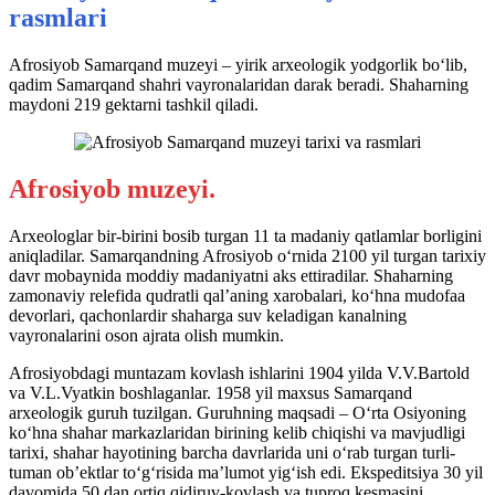
rasmlari
Afrosiyob Samarqand muzeyi – yirik arxeologik yodgorlik bo‘lib,
qadim Samarqand shahri vayronalaridan darak beradi. Shaharning
maydoni 219 gektarni tashkil qiladi.
Afrosiyob muzeyi.
Arxeologlar bir-birini bosib turgan 11 ta madaniy qatlamlar borligini
aniqladilar. Samarqandning Afrosiyob o‘rnida 2100 yil turgan tarixiy
davr mobaynida moddiy madaniyatni aks ettiradilar. Shaharning
zamonaviy relefida qudratli qal’aning xarobalari, ko‘hna mudofaa
devorlari, qachonlardir shaharga suv keladigan kanalning
vayronalarini oson ajrata olish mumkin.
Afrosiyobdagi muntazam kovlash ishlarini 1904 yilda V.V.Bartold
va V.L.Vyatkin boshlaganlar. 1958 yil maxsus Samarqand
arxeologik guruh tuzilgan. Guruhning maqsadi – O‘rta Osiyoning
ko‘hna shahar markazlaridan birining kelib chiqishi va mavjudligi
tarixi, shahar hayotining barcha davrlarida uni o‘rab turgan turli-
tuman ob’ektlar to‘g‘risida ma’lumot yig‘ish edi. Ekspeditsiya 30 yil
davomida 50 dan ortiq qidiruv-kovlash va tuproq kesmasini