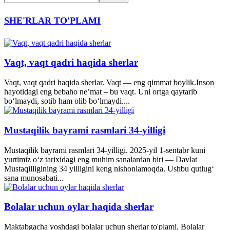
SHE'RLAR TO'PLAMI
Vaqt, vaqt qadri haqida sherlar
Vaqt, vaqt qadri haqida sherlar. Vaqt — eng qimmat boylik.Inson
hayotidagi eng bebaho ne’mat – bu vaqt. Uni ortga qaytarib
bo‘lmaydi, sotib ham olib bo‘lmaydi....
Mustaqilik bayrami rasmlari 34-yilligi
Mustaqilik bayrami rasmlari 34-yilligi. 2025-yil 1-sentabr kuni
yurtimiz o‘z tarixidagi eng muhim sanalardan biri — Davlat
Mustaqilligining 34 yilligini keng nishonlamoqda. Ushbu qutlug‘
sana munosabati...
Bolalar uchun oylar haqida sherlar
Maktabgacha yoshdagi bolalar uchun sherlar to'plami. Bolalar