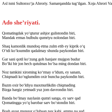
Asl ismi Sultonxo‘ja Ahroriy. Samarqandda tug‘ilgan. Xoja Ahrori Val
Ado she’riyati.
Qomatingdak yo‘qturur ashjor gulistondin biri,
Mandak ermas bulbulu qumriyu nolondan biri.
Shaq kamonlik mundoq etma zulm etib ey kiprik o‘q
O‘tdi ko‘ksumdin qadalmay shunda paykondan biri.
Gar sani qotil ko‘zung goh hanjare mujgon budur
Bo‘lki bir jon hech qutulmas bo‘lsa ming dondan biri.
Noz tamkini xiroming ko‘rmay o‘ldum, ey sanam,
Chiqmadi ko‘nglumdim oxir buncha paykondin biri.
Bazm oxir bo‘ldiyu maxmurlikdin chiqmading
Bizga hargiz yetmadi yuz jom davrondin biri.
Banda bo‘lmay naylasin qumri sanga, ey sarv qad
Qomatingga yo‘q barobar sarv bo‘stondin biri.
Bosh ayoq munqor o‘lubsan nay kabi, ammo na sud