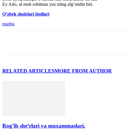
Ey Ado, ul moh eshitmas yuz ming afg‘ondin biri.
O’zbek shoirlari ijodlari
manba
RELATED ARTICLES
MORE FROM AUTHOR
Rog’ib she’rlari va muxammaslari.