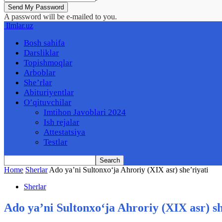
A password will be e-mailed to you.
Ilmlar.uz
Bosh sahifa
Darsliklar
Topishmoqlar
Arboblar
She’rlar
Abituriyentlar
O’qituvchilar
Imtihon Javoblari 2024
Ish rejalar
Attestatsiya
Testlar
Home
Sherlar
Ado ya’ni Sultonxo‘ja Ahroriy (XIX asr) she’riyati
Sherlar
Ado ya’ni Sultonxo‘ja Ahroriy (XIX asr) sh