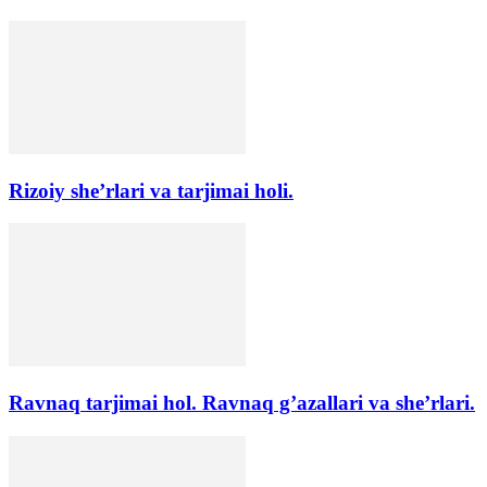
Rizoiy she’rlari va tarjimai holi.
Ravnaq tarjimai hol. Ravnaq g’azallari va she’rlari.