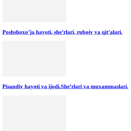
Poshshoxo’ja hayoti, she’rlari, ruboiy va qit’alari.
Pisandiy hayoti va ijodi.She’rlari va muxammaslari.