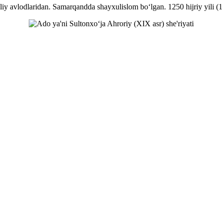
iy avlodlaridan. Samarqandda shayxulislom bo‘lgan. 1250 hijriy yili (