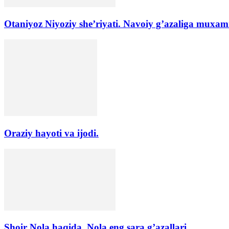
Otaniyoz Niyoziy she’riyati. Navoiy g’azaliga muxam
Oraziy hayoti va ijodi.
Shoir Nola haqida. Nola eng sara g’azallari.