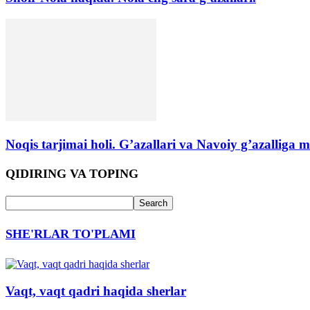
Noqis tarjimai holi. G’azallari va Navoiy g’azallig
QIDIRING VA TOPING
SHE'RLAR TO'PLAMI
Vaqt, vaqt qadri haqida sherlar