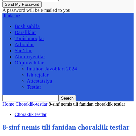
A password will be e-mailed to you.
Ilmlar.uz
Bosh sahifa
Darsliklar
Topishmoqlar
Arboblar
She’rlar
Abituriyentlar
O’qituvchilar
Imtihon Javoblari 2024
Ish rejalar
Attestatsiya
Testlar
Home
Choraklik-testlar
8-sinf nemis tili fanidan choraklik testlar
Choraklik-testlar
8-sinf nemis tili fanidan choraklik testlar