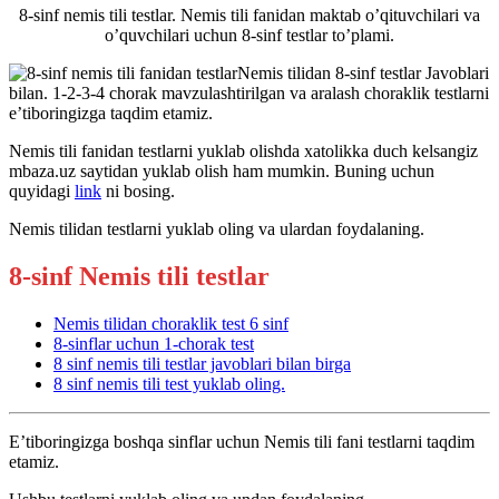
8-sinf nemis tili testlar. Nemis tili fanidan maktab o’qituvchilari va
o’quvchilari uchun 8-sinf testlar to’plami.
Nemis tilidan 8-sinf testlar Javoblari
bilan. 1-2-3-4 chorak mavzulashtirilgan va aralash choraklik testlarni
e’tiboringizga taqdim etamiz.
Nemis tili fanidan testlarni yuklab olishda xatolikka duch kelsangiz
mbaza.uz saytidan yuklab olish ham mumkin. Buning uchun
quyidagi
link
ni bosing.
Nemis tilidan testlarni yuklab oling va ulardan foydalaning.
8-sinf Nemis tili testlar
Nemis tilidan choraklik test 6 sinf
8-sinflar uchun 1-chorak test
8 sinf nemis tili testlar javoblari bilan birga
8 sinf nemis tili test yuklab oling.
E’tiboringizga boshqa sinflar uchun Nemis tili fani testlarni taqdim
etamiz.