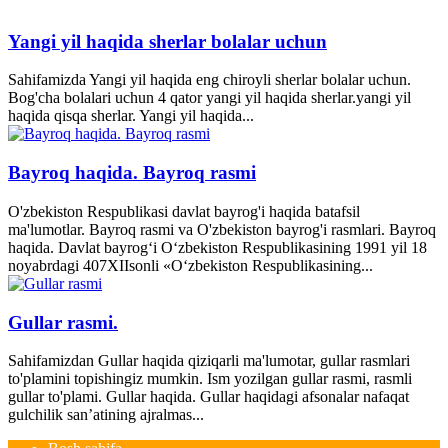
Yangi yil haqida sherlar bolalar uchun
Sahifamizda Yangi yil haqida eng chiroyli sherlar bolalar uchun.
Bog'cha bolalari uchun 4 qator yangi yil haqida sherlar.yangi yil
haqida qisqa sherlar. Yangi yil haqida...
Bayroq haqida. Bayroq rasmi
O'zbekiston Respublikasi davlat bayrog'i haqida batafsil
ma'lumotlar. Bayroq rasmi va O'zbekiston bayrog'i rasmlari. Bayroq
haqida. Davlat bayrog‘i O‘zbekiston Respublikasining 1991 yil 18
noyabrdagi 407­XII­sonli «O‘zbekiston Respublikasining...
Gullar rasmi.
Sahifamizdan Gullar haqida qiziqarli ma'lumotar, gullar rasmlari
to'plamini topishingiz mumkin. Ism yozilgan gullar rasmi, rasmli
gullar to'plami. Gullar haqida. Gullar haqidagi afsonalar nafaqat
gulchilik san’atining ajralmas...