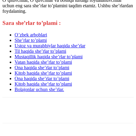
O’qituvchilar, O’quvchilar va boshqa turdagi foydalanuvchilar
uchun eng sara she’rlar to’plamini taqdim etamiz. Ushbu she’rlardan
foydalaning.
Sara she’rlar to’plami :
O’zbek arboblari
She’rlar to’plami
Ustoz va murabbiylar haqida she’rlar
Til haqida she’rlar to’plami
Mustaqillik haqida she’rlar to’plami
Vatan haqida she’rlar to’plami
Ona haqida she’rlar to’plami
Kitob haqida she’rlar to’plami
Ona haqida she’rlar to’plami
Kitob haqida she’rlar to’plami
Bolajonlar uchun she’rlar.