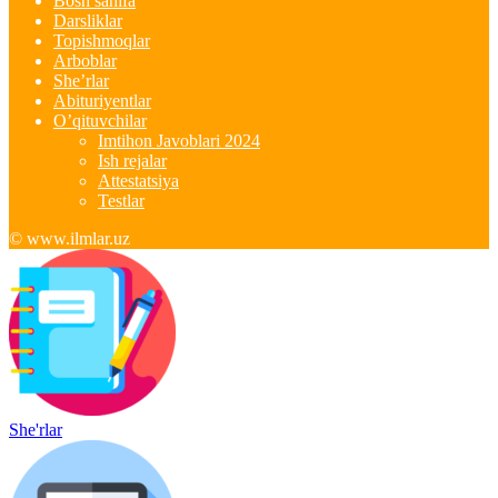
Bosh sahifa
Darsliklar
Topishmoqlar
Arboblar
She’rlar
Abituriyentlar
O’qituvchilar
Imtihon Javoblari 2024
Ish rejalar
Attestatsiya
Testlar
© www.ilmlar.uz
She'rlar