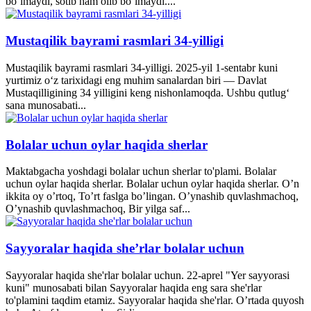
bo‘lmaydi, sotib ham olib bo‘lmaydi....
Mustaqilik bayrami rasmlari 34-yilligi
Mustaqilik bayrami rasmlari 34-yilligi. 2025-yil 1-sentabr kuni
yurtimiz o‘z tarixidagi eng muhim sanalardan biri — Davlat
Mustaqilligining 34 yilligini keng nishonlamoqda. Ushbu qutlug‘
sana munosabati...
Bolalar uchun oylar haqida sherlar
Maktabgacha yoshdagi bolalar uchun sherlar to'plami. Bolalar
uchun oylar haqida sherlar. Bolalar uchun oylar haqida sherlar. O’n
ikkita oy o’rtoq, To’rt faslga bo’lingan. O’ynashib quvlashmachoq,
O’ynashib quvlashmachoq, Bir yilga saf...
Sayyoralar haqida she’rlar bolalar uchun
Sayyoralar haqida she'rlar bolalar uchun. 22-aprel "Yer sayyorasi
kuni" munosabati bilan Sayyoralar haqida eng sara she'rlar
to'plamini taqdim etamiz. Sayyoralar haqida she'rlar. O’rtada quyosh