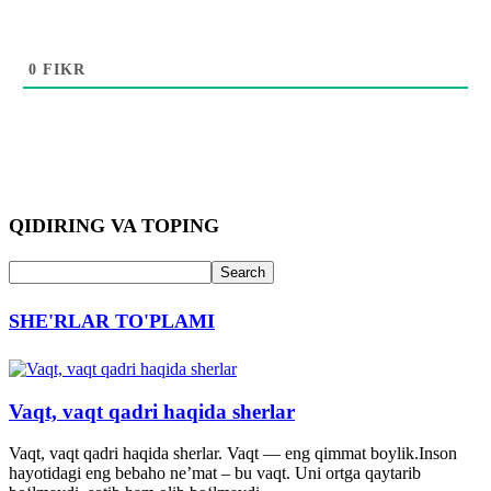
0
FIKR
QIDIRING VA TOPING
SHE'RLAR TO'PLAMI
Vaqt, vaqt qadri haqida sherlar
Vaqt, vaqt qadri haqida sherlar. Vaqt — eng qimmat boylik.Inson
hayotidagi eng bebaho ne’mat – bu vaqt. Uni ortga qaytarib