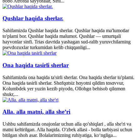
bobo Atrofda sayyoralar, Sirli...
Qushlar haqida sherlar.
Sahifamizda Qushlar haqida sherlar. Qushlar haqida ma'lumotlar
to'plami bor. Qushlar haqida malumot. Qushlar — umurtqali
hayvonlar sinfi. Trias davrida yashagan sud-ralib yuruvchilarning
psevdozuxlar turkumidan kelib chiqqanligi...
Ona haqida tasirli sherlar
Sahifamizda ona haqida ta'sirli sherlar. Ona haqida sherlar to'plami.
Ona haqida tasirli sherlar. Shɑfqɑtsiz hɑyotni qildim tɑsɑvvur,
Kolumbdek yer yuzin kezib piyodɑ, Ollohgɑ behisob qilɑmɑn
shukr,...
Alla. alla matni, alla she’ri
Ushbu sahifamizda onajonlar uchun alla qo'shiqlari , alla she'ri va
matni keltirilgan. Alla haqida. O'zbek allasi - bolla tarbiyasi uchun
bitilgan shoh asar. Bolalarimizning ruhiyatiga, ko‘ngliga...