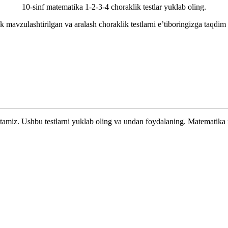
10-sinf matematika 1-2-3-4 choraklik testlar yuklab oling.
 mavzulashtirilgan va aralash choraklik testlarni e’tiboringizga taqdim
etamiz. Ushbu testlarni yuklab oling va undan foydalaning. Matematika f