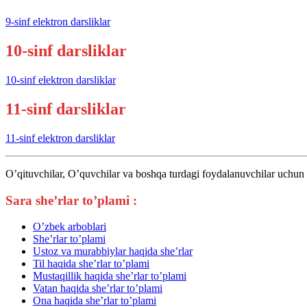
9-sinf elektron darsliklar
10-sinf darsliklar
10-sinf elektron darsliklar
11-sinf darsliklar
11-sinf elektron darsliklar
O’qituvchilar, O’quvchilar va boshqa turdagi foydalanuvchilar uchun 
Sara she’rlar to’plami :
O’zbek arboblari
She’rlar to’plami
Ustoz va murabbiylar haqida she’rlar
Til haqida she’rlar to’plami
Mustaqillik haqida she’rlar to’plami
Vatan haqida she’rlar to’plami
Ona haqida she’rlar to’plami