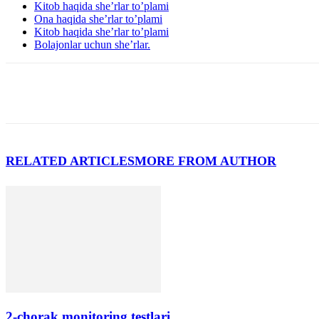
Kitob haqida she’rlar to’plami
Ona haqida she’rlar to’plami
Kitob haqida she’rlar to’plami
Bolajonlar uchun she’rlar.
RELATED ARTICLES
MORE FROM AUTHOR
2-chorak monitoring testlari