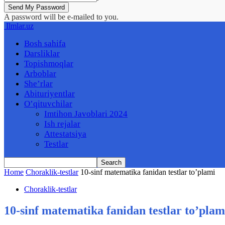
A password will be e-mailed to you.
Ilmlar.uz
Bosh sahifa
Darsliklar
Topishmoqlar
Arboblar
She’rlar
Abituriyentlar
O’qituvchilar
Imtihon Javoblari 2024
Ish rejalar
Attestatsiya
Testlar
Home
Choraklik-testlar
10-sinf matematika fanidan testlar to’plami
Choraklik-testlar
10-sinf matematika fanidan testlar to’plam