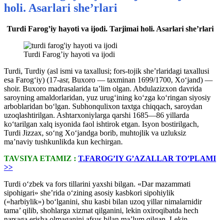
holi. Asarlari she’rlari
Turdi Farog’iy hayoti va ijodi. Tarjimai holi. Asarlari she’rlari
Turdi Farog’iy hayoti va ijodi
Turdi, Turdiy (asl ismi va taxallusi; fors-tojik she’rlaridagi taxallusi
esa Farog‘iy) (17-asr, Buxoro — taxminan 1699/1700, Xo‘jand) —
shoir. Buxoro madrasalarida ta’lim olgan. Abdulazizxon davrida
saroyning amaldorlaridan, yuz urug‘ining ko‘zga ko‘ringan siyosiy
arboblaridan bo‘lgan. Subhonqulixon taxtga chiqqach, saroydan
uzoqlashtirilgan. Ashtarxoniylarga qarshi 1685—86 yillarda
ko‘tarilgan xalq isyonida faol ishtirok etgan. Isyon bostirilgach,
Turdi Jizzax, so‘ng Xo‘jandga borib, muhtojlik va uzluksiz
ma’naviy tushkunlikda kun kechirgan.
TAVSIYA ETAMIZ :
T.FAROG’IY G’AZALLAR TO’PLAMI
>>
Turdi o‘zbek va fors tillarini yaxshi bilgan. «Dar mazammati
sipohigari» she’rida o‘zining asosiy kasbkori sipohiylik
(«harbiylik») bo‘lganini, shu kasbi bilan uzoq yillar nimalarnidir
tama’ qilib, shohlarga xizmat qilganini, lekin oxiroqibatda hech
narsaga erisha olmaganini afsus bilan ma’lum qilgan. Lekin