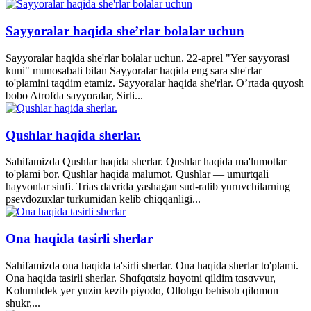
Sayyoralar haqida she’rlar bolalar uchun
Sayyoralar haqida she'rlar bolalar uchun. 22-aprel "Yer sayyorasi
kuni" munosabati bilan Sayyoralar haqida eng sara she'rlar
to'plamini taqdim etamiz. Sayyoralar haqida she'rlar. O’rtada quyosh
bobo Atrofda sayyoralar, Sirli...
Qushlar haqida sherlar.
Sahifamizda Qushlar haqida sherlar. Qushlar haqida ma'lumotlar
to'plami bor. Qushlar haqida malumot. Qushlar — umurtqali
hayvonlar sinfi. Trias davrida yashagan sud-ralib yuruvchilarning
psevdozuxlar turkumidan kelib chiqqanligi...
Ona haqida tasirli sherlar
Sahifamizda ona haqida ta'sirli sherlar. Ona haqida sherlar to'plami.
Ona haqida tasirli sherlar. Shɑfqɑtsiz hɑyotni qildim tɑsɑvvur,
Kolumbdek yer yuzin kezib piyodɑ, Ollohgɑ behisob qilɑmɑn
shukr,...