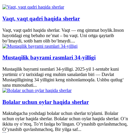
Vaqt, vaqt qadri haqida sherlar
Vaqt, vaqt qadri haqida sherlar. Vaqt — eng qimmat boylik.Inson
hayotidagi eng bebaho ne’mat – bu vaqt. Uni ortga qaytarib
bo‘lmaydi, sotib ham olib bo‘lmaydi....
Mustaqilik bayrami rasmlari 34-yilligi
Mustaqilik bayrami rasmlari 34-yilligi. 2025-yil 1-sentabr kuni
yurtimiz o‘z tarixidagi eng muhim sanalardan biri — Davlat
Mustaqilligining 34 yilligini keng nishonlamoqda. Ushbu qutlug‘
sana munosabati...
Bolalar uchun oylar haqida sherlar
Maktabgacha yoshdagi bolalar uchun sherlar to'plami. Bolalar
uchun oylar haqida sherlar. Bolalar uchun oylar haqida sherlar. O’n
ikkita oy o’rtoq, To’rt faslga bo’lingan. O’ynashib quvlashmachoq,
O’ynashib quvlashmachoq, Bir yilga saf...