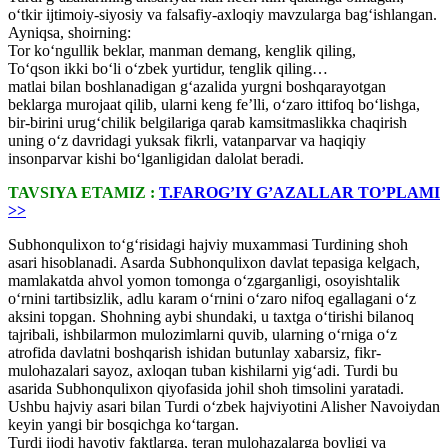
o‘tkir ijtimoiy-siyosiy va falsafiy-axloqiy mavzularga bag‘ishlangan.
Ayniqsa, shoirning:
Tor ko‘ngullik beklar, manman demang, kenglik qiling,
To‘qson ikki bo‘li o‘zbek yurtidur, tenglik qiling…
matlai bilan boshlanadigan g‘azalida yurgni boshqarayotgan
beklarga murojaat qilib, ularni keng fe’lli, o‘zaro ittifoq bo‘lishga,
bir-birini urug‘chilik belgilariga qarab kamsitmaslikka chaqirish
uning o‘z davridagi yuksak fikrli, vatanparvar va haqiqiy
insonparvar kishi bo‘lganligidan dalolat beradi.
TAVSIYA ETAMIZ :
T.FAROG’IY G’AZALLAR TO’PLAMI
>>
Subhonqulixon to‘g‘risidagi hajviy muxammasi Turdining shoh
asari hisoblanadi. Asarda Subhonqulixon davlat tepasiga kelgach,
mamlakatda ahvol yomon tomonga o‘zgarganligi, osoyishtalik
o‘rnini tartibsizlik, adlu karam o‘rnini o‘zaro nifoq egallagani o‘z
aksini topgan. Shohning aybi shundaki, u taxtga o‘tirishi bilanoq
tajribali, ishbilarmon mulozimlarni quvib, ularning o‘rniga o‘z
atrofida davlatni boshqarish ishidan butunlay xabarsiz, fikr-
mulohazalari sayoz, axloqan tuban kishilarni yig‘adi. Turdi bu
asarida Subhonqulixon qiyofasida johil shoh timsolini yaratadi.
Ushbu hajviy asari bilan Turdi o‘zbek hajviyotini Alisher Navoiydan
keyin yangi bir bosqichga ko‘targan.
Turdi ijodi hayotiy faktlarga, teran mulohazalarga boyligi va