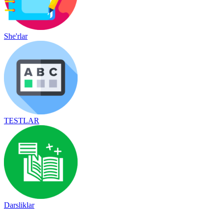
She'rlar
TESTLAR
Darsliklar