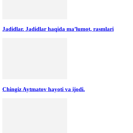
Jadidlar. Jadidlar haqida ma’lumot, rasmlari
Chingiz Aytmatov hayoti va ijodi.