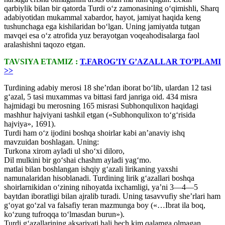
qarbiylik bilan bir qatorda Turdi o‘z zamonasining o‘qimishli, Sharq
adabiyotidan mukammal xabardor, hayot, jamiyat haqida keng
tushunchaga ega kishilaridan bo‘lgan. Uning jamiyatda tutgan
mavqei esa o‘z atrofida yuz berayotgan voqeahodisalarga faol
aralashishni taqozo etgan.
TAVSIYA ETAMIZ :
T.FAROG’IY G’AZALLAR TO’PLAMI
>>
Turdining adabiy merosi 18 she’rdan iborat bo‘lib, ulardan 12 tasi
g‘azal, 5 tasi muxammas va bittasi fard janriga oid. 434 misra
hajmidagi bu merosning 165 misrasi Subhonqulixon haqidagi
mashhur hajviyani tashkil etgan («Subhonqulixon to‘g‘risida
hajviya», 1691).
Turdi ham o‘z ijodini boshqa shoirlar kabi an’anaviy ishq
mavzuidan boshlagan. Uning:
Turkona xirom ayladi ul sho‘xi diloro,
Dil mulkini bir go‘shai chashm ayladi yag‘mo.
matlai bilan boshlangan ishqiy g‘azali lirikaning yaxshi
namunalaridan hisoblanadi. Turdining lirik g‘azallari boshqa
shoirlarnikidan o‘zining nihoyatda ixchamligi, ya’ni 3—4—5
baytdan iboratligi bilan ajralib turadi. Uning tasavvufiy she’rlari ham
g‘oyat go‘zal va falsafiy teran mazmunga boy («…Ibrat ila boq,
ko‘zung tufroqqa to‘lmasdan burun»).
Turdi g‘azallarining aksariyati hali hech kim qalamga olmagan,