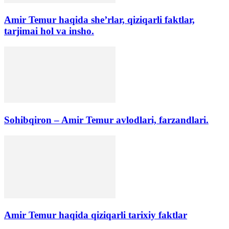
Amir Temur haqida she’rlar, qiziqarli faktlar,
tarjimai hol va insho.
Sohibqiron – Amir Temur avlodlari, farzandlari.
Amir Temur haqida qiziqarli tarixiy faktlar