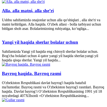
Alla. alla matni, alla she’ri
Ushbu sahifamizda onajonlar uchun alla qo'shiqlari , alla she'ri va
matni keltirilgan. Alla haqida. O'zbek allasi - bolla tarbiyasi uchun
bitilgan shoh asar. Bolalarimizning ruhiyatiga, ko‘ngliga...
Yangi yil haqida sherlar bolalar uchun
Sahifamizda Yangi yil haqida eng chiroyli sherlar bolalar uchun.
Bog'cha bolalari uchun 4 qator yangi yil haqida sherlar.yangi yil
haqida qisqa sherlar. Yangi yil haqida...
Bayroq haqida. Bayroq rasmi
O'zbekiston Respublikasi davlat bayrog'i haqida batafsil
ma'lumotlar. Bayroq rasmi va O'zbekiston bayrog'i rasmlari. Bayroq
haqida. Davlat bayrog‘i O‘zbekiston Respublikasining 1991 yil 18
noyabrdagi 407­XII­sonli «O‘zbekiston Respublikasining...