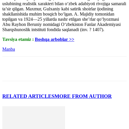
uslubining realistik xarakteri bilan o‘zbek adabiyoti rivojiga samarali
ta’sir qilgan. Maxmur, Gulxaniy kabi satirik shoirlar ijodining
shakllanishida muhim bosqich bo‘lgan. A. Majidiy tomonidan
topilgan va 1924—25 yillarda nashr etilgan she’rlar qo‘lyozmasi
Abu Rayhon Beruniy nomidagi O‘zbekiston Fanlar Akademiyasi
Sharqshunoslik intstituti fondida saqlanadi (inv. ? 1407).
Tavsiya etamiz :
Boshqa arboblar >>
Manba
RELATED ARTICLES
MORE FROM AUTHOR