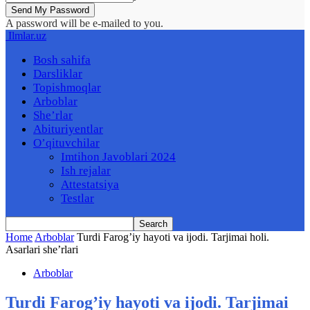
A password will be e-mailed to you.
Ilmlar.uz
Bosh sahifa
Darsliklar
Topishmoqlar
Arboblar
She’rlar
Abituriyentlar
O’qituvchilar
Imtihon Javoblari 2024
Ish rejalar
Attestatsiya
Testlar
Home
Arboblar
Turdi Farog’iy hayoti va ijodi. Tarjimai holi.
Asarlari she’rlari
Arboblar
Turdi Farog’iy hayoti va ijodi. Tarjimai