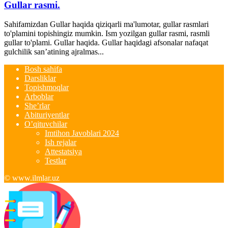
Gullar rasmi.
Sahifamizdan Gullar haqida qiziqarli ma'lumotar, gullar rasmlari
to'plamini topishingiz mumkin. Ism yozilgan gullar rasmi, rasmli
gullar to'plami. Gullar haqida. Gullar haqidagi afsonalar nafaqat
gulchilik san’atining ajralmas...
Bosh sahifa
Darsliklar
Topishmoqlar
Arboblar
She’rlar
Abituriyentlar
O’qituvchilar
Imtihon Javoblari 2024
Ish rejalar
Attestatsiya
Testlar
© www.ilmlar.uz