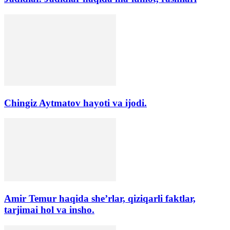
Chingiz Aytmatov hayoti va ijodi.
Amir Temur haqida she’rlar, qiziqarli faktlar,
tarjimai hol va insho.