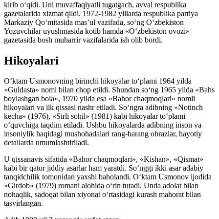
kirib o‘qidi.
Uni muvaffaqiyatli tugatgach, avval respublika
gazetalarida xizmat qildi. 1972-1982 yillarda respublika partiya
Markaziy Qo‘mitasida mas’ul vazifada, so‘ng O‘zbekiston
Yozuvchilar uyushmasida kotib hamda «O‘zbekiston ovozi»
gazetasida bosh muharrir vazifalarida ish olib bordi.
Hikoyalari
O‘ktam Usmonovning birinchi hikoyalar to‘plami 1964 yilda
«Guldasta» nomi bilan chop etildi. Shundan so‘ng 1965 yilda «Bahs
boylashgan bola», 1970 yilda esa «Bahor chaqmoqlari» nomli
hikoyalari va ilk qissasi nashr etiladi. So‘ngra adibning «Notinch
kecha» (1976), «Sirli sohil» (1981) kabi hikoyalar to‘plami
o‘quvchiga taqdim etiladi. Ushbu hikoyalarda adibning inson va
insoniylik haqidagi mushohadalari rang-barang obrazlar, hayotiy
detallarda umumlashtiriladi.
U qissanavis sifatida «Bahor chaqmoqlari», «Kishan», «Qismat»
kabi bir qator jiddiy asarlar ham yaratdi. So‘nggi ikki asar adabiy
tanqidchilik tomonidan yaxshi baholandi. O‘ktam Usmonov ijodida
«Girdob» (1979) romani alohida o‘rin tutadi. Unda adolat bilan
nohaqlik, sadoqat bilan xiyonat o‘rtasidagi kurash mahorat bilan
tasvirlangan.