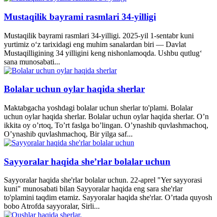
Mustaqilik bayrami rasmlari 34-yilligi
Mustaqilik bayrami rasmlari 34-yilligi. 2025-yil 1-sentabr kuni
yurtimiz o‘z tarixidagi eng muhim sanalardan biri — Davlat
Mustaqilligining 34 yilligini keng nishonlamoqda. Ushbu qutlug‘
sana munosabati...
Bolalar uchun oylar haqida sherlar
Maktabgacha yoshdagi bolalar uchun sherlar to'plami. Bolalar
uchun oylar haqida sherlar. Bolalar uchun oylar haqida sherlar. O’n
ikkita oy o’rtoq, To’rt faslga bo’lingan. O’ynashib quvlashmachoq,
O’ynashib quvlashmachoq, Bir yilga saf...
Sayyoralar haqida she’rlar bolalar uchun
Sayyoralar haqida she'rlar bolalar uchun. 22-aprel "Yer sayyorasi
kuni" munosabati bilan Sayyoralar haqida eng sara she'rlar
to'plamini taqdim etamiz. Sayyoralar haqida she'rlar. O’rtada quyosh
bobo Atrofda sayyoralar, Sirli...