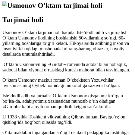
Tarjimai holi
Usmonov O’ktam tarjimai holi haqida.
Iste’dodli adib va jurnalist
O‘ktam Usmonov ijodining boshlanishi 50-yillarning so‘ngi, 60-
yillarning boshlariga to‘g‘ri keladi. Hikoyalarida adibning inson va
insoniylik haqidagi mushohadalari rang-barang obrazlar, hayotiy
detallarda umumlashtiriladi.
O‘ktam Usmonovning «Girdob» romanida adolat bilan nohaqlik,
sadoqat bilan xiyonat o‘rtasidagi kurash mahorat bilan tasvirlangan.
O‘ktam Usmonov mazkur roman O‘zbekiston Yozuvchilar
uyushmasining Oybek nomidagi mukofotiga sazovor bo‘lgan.
Iste’dodli adib va jurnalist O‘ktam Usmonov qisqa umr ko‘rgan
bo‘lsa-da, adabiyotimiz xazinasidan munosib o‘rin oladigan
«Girdob» kabi ajoyib roman qoldirib ketgan san’atkordir.
U 1938 yilda Toshkent viloyatining Qibray tumani Baytqo‘rg‘on
qishlog‘ida bog‘bon oilasida tug‘ildi.
O‘rta maktabni tugatgandan so‘ng Toshkent pedagogika institutiga