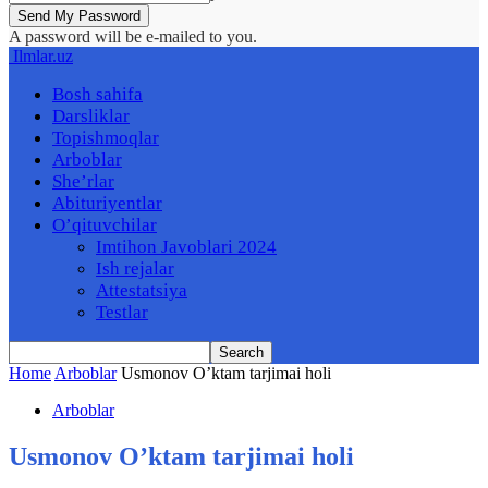
A password will be e-mailed to you.
Ilmlar.uz
Bosh sahifa
Darsliklar
Topishmoqlar
Arboblar
She’rlar
Abituriyentlar
O’qituvchilar
Imtihon Javoblari 2024
Ish rejalar
Attestatsiya
Testlar
Home
Arboblar
Usmonov O’ktam tarjimai holi
Arboblar
Usmonov O’ktam tarjimai holi