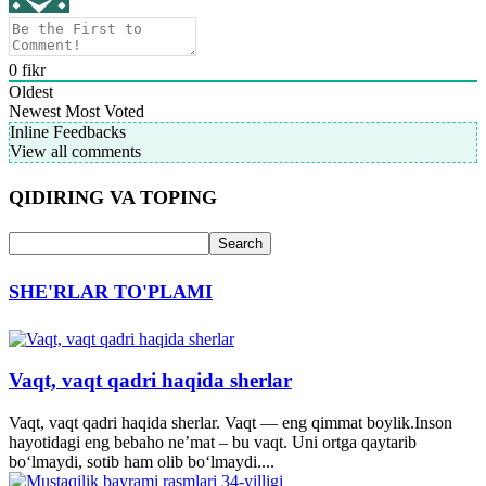
0
fikr
Oldest
Newest
Most Voted
Inline Feedbacks
View all comments
QIDIRING VA TOPING
SHE'RLAR TO'PLAMI
Vaqt, vaqt qadri haqida sherlar
Vaqt, vaqt qadri haqida sherlar. Vaqt — eng qimmat boylik.Inson
hayotidagi eng bebaho ne’mat – bu vaqt. Uni ortga qaytarib
bo‘lmaydi, sotib ham olib bo‘lmaydi....