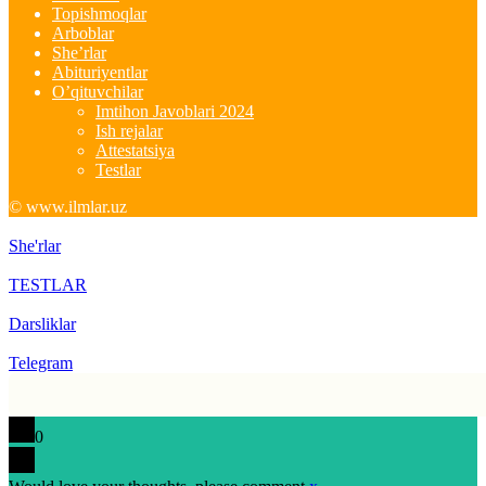
Topishmoqlar
Arboblar
She’rlar
Abituriyentlar
O’qituvchilar
Imtihon Javoblari 2024
Ish rejalar
Attestatsiya
Testlar
© www.ilmlar.uz
She'rlar
TESTLAR
Darsliklar
Telegram
0