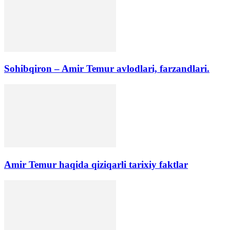
Sohibqiron – Amir Temur avlodlari, farzandlari.
Amir Temur haqida qiziqarli tarixiy faktlar