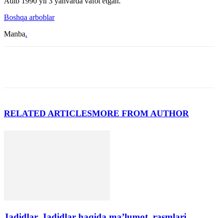
Adib 1990 yil 3 yanvarda vafot etgan.
Boshqa arboblar
Manba
.
RELATED ARTICLES
MORE FROM AUTHOR
Jadidlar. Jadidlar haqida ma’lumot, rasmlari