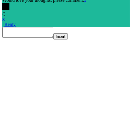
Would love your thoughts, please comment.
x
(
)
x
|
Reply
Insert