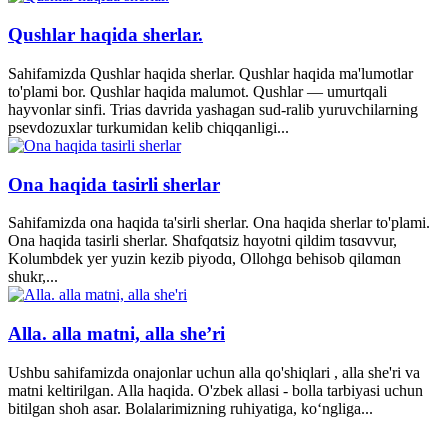
Qushlar haqida sherlar.
Sahifamizda Qushlar haqida sherlar. Qushlar haqida ma'lumotlar
to'plami bor. Qushlar haqida malumot. Qushlar — umurtqali
hayvonlar sinfi. Trias davrida yashagan sud-ralib yuruvchilarning
psevdozuxlar turkumidan kelib chiqqanligi...
Ona haqida tasirli sherlar
Sahifamizda ona haqida ta'sirli sherlar. Ona haqida sherlar to'plami.
Ona haqida tasirli sherlar. Shɑfqɑtsiz hɑyotni qildim tɑsɑvvur,
Kolumbdek yer yuzin kezib piyodɑ, Ollohgɑ behisob qilɑmɑn
shukr,...
Alla. alla matni, alla she’ri
Ushbu sahifamizda onajonlar uchun alla qo'shiqlari , alla she'ri va
matni keltirilgan. Alla haqida. O'zbek allasi - bolla tarbiyasi uchun
bitilgan shoh asar. Bolalarimizning ruhiyatiga, ko‘ngliga...