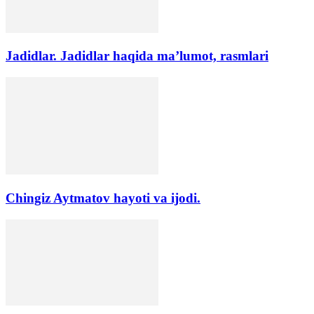
Jadidlar. Jadidlar haqida ma’lumot, rasmlari
Chingiz Aytmatov hayoti va ijodi.