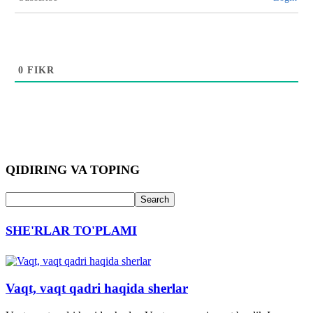
0
FIKR
QIDIRING VA TOPING
SHE'RLAR TO'PLAMI
Vaqt, vaqt qadri haqida sherlar