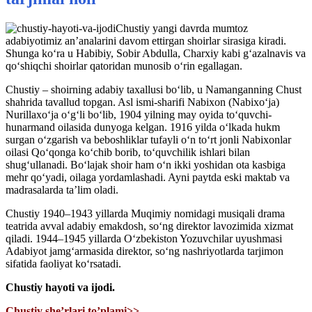
Chustiy yangi davrda mumtoz
adabiyotimiz anʼanalarini davom ettirgan shoirlar sirasiga kiradi.
Shunga koʻra u Habibiy, Sobir Abdulla, Charxiy kabi gʻazalnavis va
qoʻshiqchi shoirlar qatoridan munosib oʻrin egallagan.
Chustiy – shoirning adabiy taxallusi boʻlib, u Namanganning Chust
shahrida tavallud topgan. Asl ismi-sharifi Nabixon (Nabixoʻja)
Nurillaxoʻja oʻgʻli boʻlib, 1904 yilning may oyida toʻquvchi-
hunarmand oilasida dunyoga kelgan. 1916 yilda oʻlkada hukm
surgan oʻzgarish va beboshliklar tufayli oʻn toʻrt jonli Nabixonlar
oilasi Qoʻqonga koʻchib borib, toʻquvchilik ishlari bilan
shugʻullanadi. Boʻlajak shoir ham oʻn ikki yoshidan ota kasbiga
mehr qoʻyadi, oilaga yordamlashadi. Ayni paytda eski maktab va
madrasalarda taʼlim oladi.
Chustiy 1940–1943 yillarda Muqimiy nomidagi musiqali drama
teatrida avval adabiy emakdosh, soʻng direktor lavozimida xizmat
qiladi. 1944–1945 yillarda Oʻzbekiston Yozuvchilar uyushmasi
Adabiyot jamgʻarmasida direktor, soʻng nashriyotlarda tarjimon
sifatida faoliyat koʻrsatadi.
Chustiy hayoti va ijodi.
Chustiy she’rlari to’plami>>