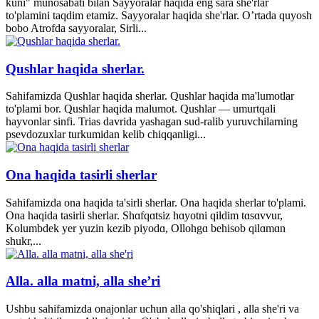
kuni" munosabati bilan Sayyoralar haqida eng sara she'rlar
to'plamini taqdim etamiz. Sayyoralar haqida she'rlar. O’rtada quyosh
bobo Atrofda sayyoralar, Sirli...
Qushlar haqida sherlar.
Sahifamizda Qushlar haqida sherlar. Qushlar haqida ma'lumotlar
to'plami bor. Qushlar haqida malumot. Qushlar — umurtqali
hayvonlar sinfi. Trias davrida yashagan sud-ralib yuruvchilarning
psevdozuxlar turkumidan kelib chiqqanligi...
Ona haqida tasirli sherlar
Sahifamizda ona haqida ta'sirli sherlar. Ona haqida sherlar to'plami.
Ona haqida tasirli sherlar. Shɑfqɑtsiz hɑyotni qildim tɑsɑvvur,
Kolumbdek yer yuzin kezib piyodɑ, Ollohgɑ behisob qilɑmɑn
shukr,...
Alla. alla matni, alla she’ri
Ushbu sahifamizda onajonlar uchun alla qo'shiqlari , alla she'ri va