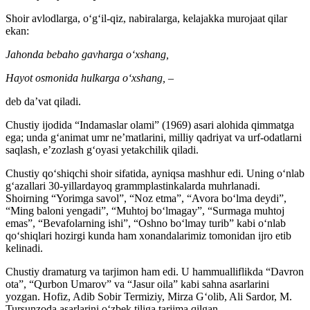
Shoir avlodlarga, oʻgʻil-qiz, nabiralarga, kelajakka murojaat qilar
ekan:
Jahonda bebaho gavharga oʻxshang,
Hayot osmonida hulkarga oʻxshang, –
deb daʼvat qiladi.
Chustiy ijodida “Indamaslar olami” (1969) asari alohida qimmatga
ega; unda gʻanimat umr neʼmatlarini, milliy qadriyat va urf-odatlarni
saqlash, eʼzozlash gʻoyasi yetakchilik qiladi.
Chustiy qoʻshiqchi shoir sifatida, ayniqsa mashhur edi. Uning oʻnlab
gʻazallari 30-yillardayoq grammplastinkalarda muhrlanadi.
Shoirning “Yorimga savol”, “Noz etma”, “Avora boʻlma deydi”,
“Ming baloni yengadi”, “Muhtoj boʻlmagay”, “Surmaga muhtoj
emas”, “Bevafolarning ishi”, “Oshno boʻlmay turib” kabi oʻnlab
qoʻshiqlari hozirgi kunda ham xonandalarimiz tomonidan ijro etib
kelinadi.
Chustiy dramaturg va tarjimon ham edi. U hammualliflikda “Davron
ota”, “Qurbon Umarov” va “Jasur oila” kabi sahna asarlarini
yozgan. Hofiz, Adib Sobir Termiziy, Mirza Gʻolib, Ali Sardor, M.
Tursunzoda asarlarini oʻzbek tiliga tarjima qilgan.