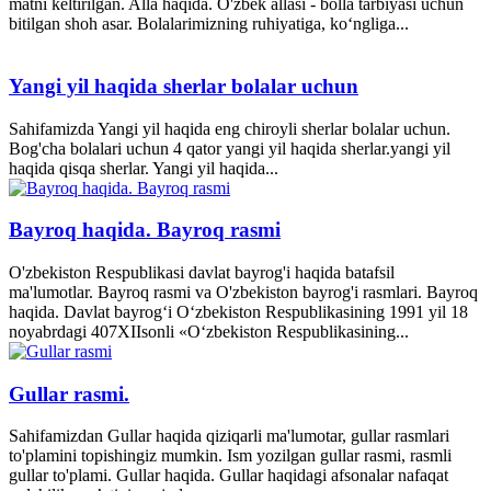
matni keltirilgan. Alla haqida. O'zbek allasi - bolla tarbiyasi uchun
bitilgan shoh asar. Bolalarimizning ruhiyatiga, ko‘ngliga...
Yangi yil haqida sherlar bolalar uchun
Sahifamizda Yangi yil haqida eng chiroyli sherlar bolalar uchun.
Bog'cha bolalari uchun 4 qator yangi yil haqida sherlar.yangi yil
haqida qisqa sherlar. Yangi yil haqida...
Bayroq haqida. Bayroq rasmi
O'zbekiston Respublikasi davlat bayrog'i haqida batafsil
ma'lumotlar. Bayroq rasmi va O'zbekiston bayrog'i rasmlari. Bayroq
haqida. Davlat bayrog‘i O‘zbekiston Respublikasining 1991 yil 18
noyabrdagi 407­XII­sonli «O‘zbekiston Respublikasining...
Gullar rasmi.
Sahifamizdan Gullar haqida qiziqarli ma'lumotar, gullar rasmlari
to'plamini topishingiz mumkin. Ism yozilgan gullar rasmi, rasmli
gullar to'plami. Gullar haqida. Gullar haqidagi afsonalar nafaqat