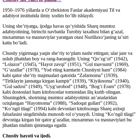
1950–1976 yillarda u Oʻzbekiston Fanlar akademiyasi Til va
adabiyot institutida ilmiy xodim boʻlib ishlaydi.
Uning sheʼriyatga, ijodga havas qoʻyishida Sharq mumtoz
adabiyotining, birinchi navbatda Turobiy taxallusi bilan gʻazal,
muxammas va masnaviylar yaratgan otasi Nurillaxoʻjaning taʼsiri
katta boʻladi.
Chustiy yigirmaga yaqin sheʼriy toʻplam nashr ettirgan; ular janr va
uslub jihatidan boy va rang-barangdir. Uning “Qoʻzgʻol” (1942),
“Lolazor” (1945), “Hayot zavqi” (1951), “Gul mavsumi” (1969),
“Gʻazallar” (1978), “Yod eting kamtarin Chustiyni ham” (1984)
kabi qator sheʼriy majmualari qatorida “Zafarnoma” (1939),
“Tiriklayin jannatga kirgan kampir” (1939), “Kiyiknoma” (1940),
“Gul sadosi” (1949), “Uygʻurobod” (1948), “Bogʻi Eram” (1978)
kabi dostonlari ham kitobxonlar tomonidan iliq kutib olingan.
Shuningdek, shoirning mumtoz adabiyotimiz anʼanalaridan
oziqlangan “Hayotnoma” (1988), “Sadoqat gullari” (1992),
“Koʻngil tilagi” (1994) kabi devonlari kitobxonga Sharq axloqi
falsafasini singdirishda munosib rol oʻynaydi. Uning “Koʻngil tilagi”
devoniga kirgan bir qator gʻazallar, muxammas va masnaviylari bu
jihatdan muhim qimmatga egadir.
Chustiy hayoti va ijodi.