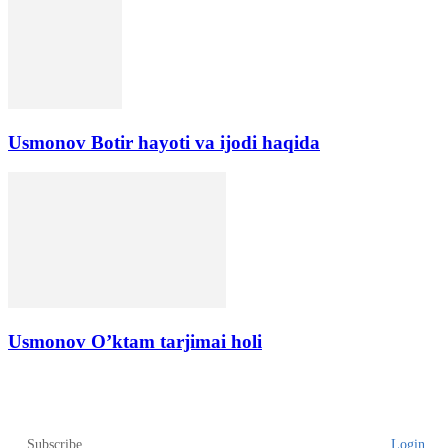
Usmonov Botir hayoti va ijodi haqida
Usmonov O’ktam tarjimai holi
Subscribe
Login