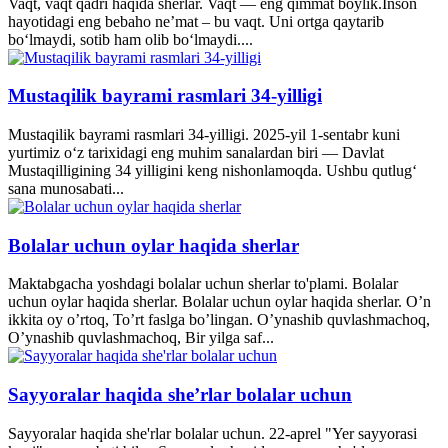
Vaqt, vaqt qadri haqida sherlar. Vaqt — eng qimmat boylik.Inson
hayotidagi eng bebaho ne’mat – bu vaqt. Uni ortga qaytarib
bo‘lmaydi, sotib ham olib bo‘lmaydi....
Mustaqilik bayrami rasmlari 34-yilligi
Mustaqilik bayrami rasmlari 34-yilligi. 2025-yil 1-sentabr kuni
yurtimiz o‘z tarixidagi eng muhim sanalardan biri — Davlat
Mustaqilligining 34 yilligini keng nishonlamoqda. Ushbu qutlug‘
sana munosabati...
Bolalar uchun oylar haqida sherlar
Maktabgacha yoshdagi bolalar uchun sherlar to'plami. Bolalar
uchun oylar haqida sherlar. Bolalar uchun oylar haqida sherlar. O’n
ikkita oy o’rtoq, To’rt faslga bo’lingan. O’ynashib quvlashmachoq,
O’ynashib quvlashmachoq, Bir yilga saf...
Sayyoralar haqida she’rlar bolalar uchun
Sayyoralar haqida she'rlar bolalar uchun. 22-aprel "Yer sayyorasi