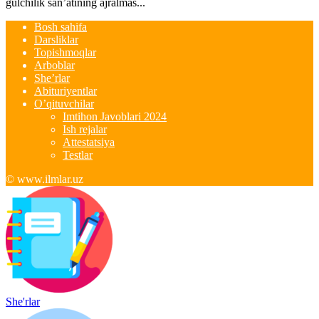
gulchilik san’atining ajralmas...
Bosh sahifa
Darsliklar
Topishmoqlar
Arboblar
She’rlar
Abituriyentlar
O’qituvchilar
Imtihon Javoblari 2024
Ish rejalar
Attestatsiya
Testlar
© www.ilmlar.uz
She'rlar