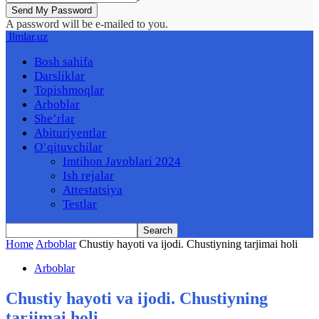
A password will be e-mailed to you.
Ilmlar.uz
Bosh sahifa
Darsliklar
Topishmoqlar
Arboblar
She’rlar
Abituriyentlar
O’qituvchilar
Imtihon Javoblari 2024
Ish rejalar
Attestatsiya
Testlar
Home
Arboblar
Chustiy hayoti va ijodi. Chustiyning tarjimai holi
Arboblar
Chustiy hayoti va ijodi. Chustiyning
tarjimai holi