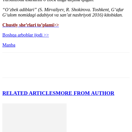
“Oʻzbek adiblari” (S. Mirvaliyev, R. Shokirova. Toshkent, Gʻafur
Gʻulom nomidagi adabiyot va sanʼat nashriyoti 2016) kitobidan.
Chustiy she’rlari to’plami>>
Boshqa arboblar ijodi >>
Manba
RELATED ARTICLES
MORE FROM AUTHOR