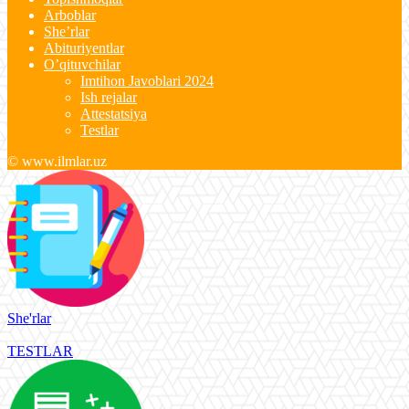
Arboblar
She’rlar
Abituriyentlar
O’qituvchilar
Imtihon Javoblari 2024
Ish rejalar
Attestatsiya
Testlar
© www.ilmlar.uz
She'rlar
TESTLAR