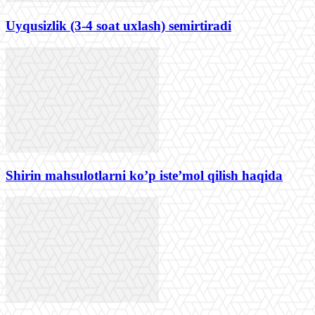
Uyqusizlik (3-4 soat uxlash) semirtiradi
Shirin mahsulotlarni ko’p iste’mol qilish haqida