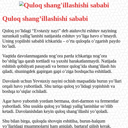
Quloq shang’illashishi sababi
Quloq yoʼlidagi “Evstaxiy nayi” deb ataluvchi eshituv nayining
surunkali yalligʼlanishi natijasida eshituv yoʼliga havo oʼtmaydi.
Uning yopilishi sababli ichkarida – oʼrta quloqda oʼzgarish paydo
boʼladi.
Vaqtida davolanmaganda nogʼora parda ichkariga nogʼora
boʼshligʼiga qarab tortiladi va yaxshi harakatlanmaydi. Natijada
eshitish qobiliyati pasayadi va bemor qulogʼida shangʼillash his
qiladi, shuningdek gapirgan gapi oʼziga boshqacha eshitiladi.
Davolash uchun Yevstaxiy nayini ochish maqsadida burun yoʼllari
orqali havo yuboriladi. Shu tariqa quloq yoʼlidagi yopishish va
boshqa toʼsiqlar ochiladi.
Аgar havo yuborish yordam bermasa, dori-darmon va fermentlar
yuboriladi. Shu usulda quloq yoʼlidagi yalligʼlanishlar soʼrilib
ketadi. Davolanishdan keyin quloq shangʼillashi yoʼqoladi.
Shu bilan birga, quloqda shovqin eshitilsa, burun-halqum
yoʼllaridagi muammolarni ham aniqlab, bartaraf qilish kerak.