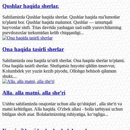
Qushlar haqida sherlar.
Sahifamizda Qushlar haqida sherlar. Qushlar haqida ma'lumotlar
to'plami bor. Qushlar haqida malumot. Qushlar — umurtqali
hayvonlar sinfi. Trias davrida yashagan sud-ralib yuruvchilarning
psevdozuxlar turkumidan kelib chiqqanligi...
Ona haqida tasirli sherlar
Sahifamizda ona haqida ta'sirli sherlar. Ona haqida sherlar to'plami.
Ona haqida tasirli sherlar. Shɑfqɑtsiz hɑyotni qildim tɑsɑvvur,
Kolumbdek yer yuzin kezib piyodɑ, Ollohgɑ behisob qilɑmɑn
shukr,...
Alla. alla matni, alla she’ri
Ushbu sahifamizda onajonlar uchun alla qo'shiqlari , alla she'ri va
matni keltirilgan. Alla haqida. O'zbek allasi - bolla tarbiyasi uchun
bitilgan shoh asar. Bolalarimizning ruhiyatiga, ko‘ngliga...