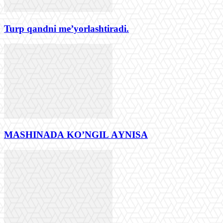
Turp qandni me’yorlashtiradi.
MАSHINАDА KO’NGIL АYNISА