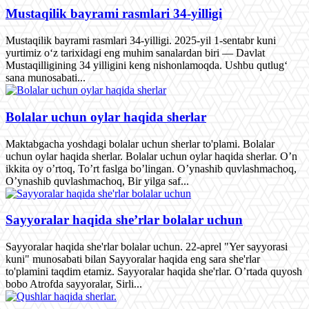
Mustaqilik bayrami rasmlari 34-yilligi
Mustaqilik bayrami rasmlari 34-yilligi. 2025-yil 1-sentabr kuni
yurtimiz o‘z tarixidagi eng muhim sanalardan biri — Davlat
Mustaqilligining 34 yilligini keng nishonlamoqda. Ushbu qutlug‘
sana munosabati...
Bolalar uchun oylar haqida sherlar
Maktabgacha yoshdagi bolalar uchun sherlar to'plami. Bolalar
uchun oylar haqida sherlar. Bolalar uchun oylar haqida sherlar. O’n
ikkita oy o’rtoq, To’rt faslga bo’lingan. O’ynashib quvlashmachoq,
O’ynashib quvlashmachoq, Bir yilga saf...
Sayyoralar haqida she’rlar bolalar uchun
Sayyoralar haqida she'rlar bolalar uchun. 22-aprel "Yer sayyorasi
kuni" munosabati bilan Sayyoralar haqida eng sara she'rlar
to'plamini taqdim etamiz. Sayyoralar haqida she'rlar. O’rtada quyosh
bobo Atrofda sayyoralar, Sirli...