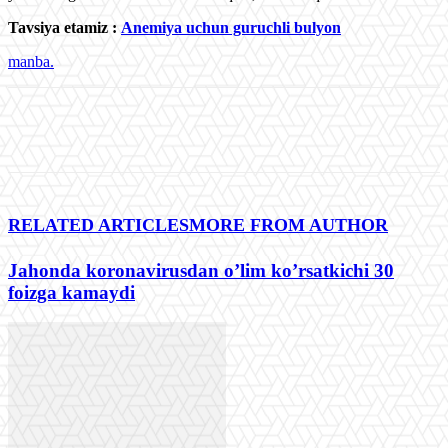
Tavsiya etamiz :
Аnemiya uchun guruchli bulyon
manba.
RELATED ARTICLES
MORE FROM AUTHOR
Jahonda koronavirusdan o’lim koʼrsatkichi 30
foizga kamaydi