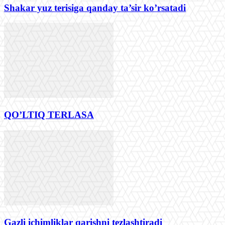
Shakar yuz terisiga qanday ta’sir koʼrsatadi
QO’LTIQ TERLАSА
Gazli ichimliklar qarishni tezlashtiradi