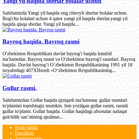
Yangi yil haqida sherlar bolalar uchun
Sahifamizda Yangi yil haqida eng chiroyli sherlar bolalar uchun.
Bog'cha bolalari uchun 4 qator yangi yil haqida sherlar.yangi yil
haqida qisqa sherlar. Yangi yil haqida...
Bayroq haqida. Bayroq rasmi
O'zbekiston Respublikasi davlat bayrog'i haqida batafsil
ma'lumotlar. Bayroq rasmi va O'zbekiston bayrog'i rasmlari. Bayroq
haqida. Davlat bayrog‘i O‘zbekiston Respublikasining 1991 yil 18
noyabrdagi 407­XII­sonli «O‘zbekiston Respublikasining...
Gullar rasmi.
Sahifamizdan Gullar haqida qiziqarli ma'lumotar, gullar rasmlari
to'plamini topishingiz mumkin. Ism yozilgan gullar rasmi, rasmli
gullar to'plami. Gullar haqida. Gullar haqidagi afsonalar nafaqat
gulchilik san’atining ajralmas...
Bosh sahifa
Darsliklar
Topishmoqlar