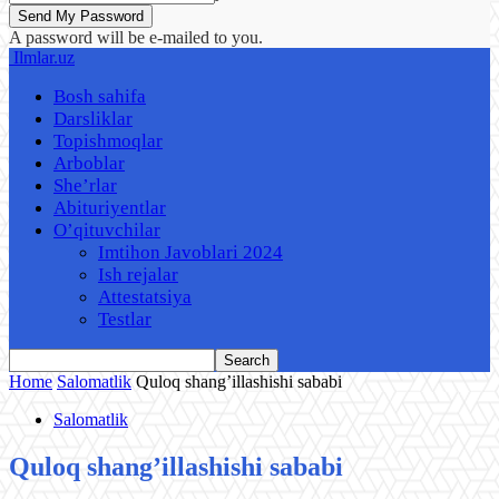
A password will be e-mailed to you.
Ilmlar.uz
Bosh sahifa
Darsliklar
Topishmoqlar
Arboblar
She’rlar
Abituriyentlar
O’qituvchilar
Imtihon Javoblari 2024
Ish rejalar
Attestatsiya
Testlar
Home
Salomatlik
Quloq shang’illashishi sababi
Salomatlik
Quloq shang’illashishi sababi