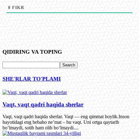
0
FIKR
QIDIRING VA TOPING
SHE'RLAR TO'PLAMI
Vaqt, vaqt qadri haqida sherlar
Vaqt, vaqt qadri haqida sherlar. Vaqt — eng qimmat boylik.Inson
hayotidagi eng bebaho ne’mat – bu vaqt. Uni ortga qaytarib
bo‘lmaydi, sotib ham olib bo‘lmaydi....