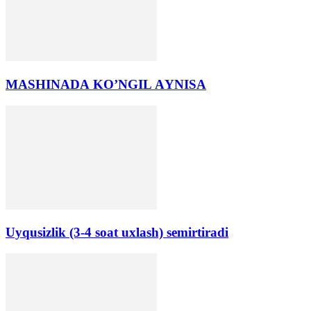
MАSHINАDА KO’NGIL АYNISА
Uyqusizlik (3-4 soat uxlash) semirtiradi