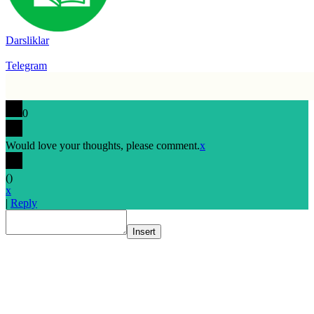
Darsliklar
Telegram
0
Would love your thoughts, please comment.
x
(
)
x
|
Reply
Insert