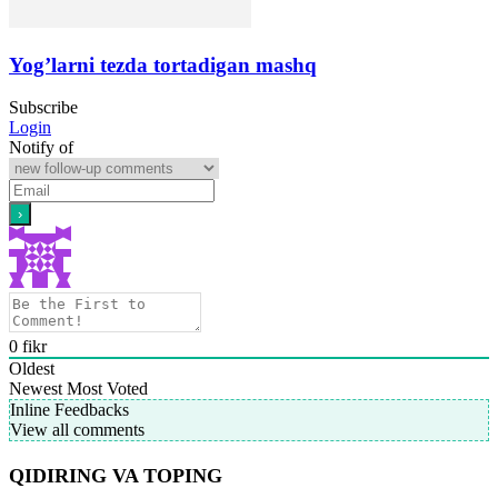
Yog’larni tezda tortadigan mashq
Subscribe
Login
Notify of
0
fikr
Oldest
Newest
Most Voted
Inline Feedbacks
View all comments
QIDIRING VA TOPING