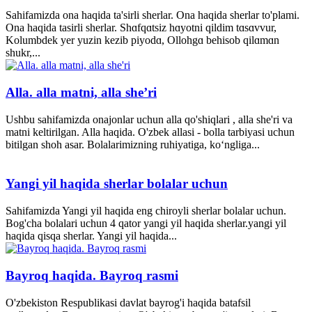
Sahifamizda ona haqida ta'sirli sherlar. Ona haqida sherlar to'plami.
Ona haqida tasirli sherlar. Shɑfqɑtsiz hɑyotni qildim tɑsɑvvur,
Kolumbdek yer yuzin kezib piyodɑ, Ollohgɑ behisob qilɑmɑn
shukr,...
Alla. alla matni, alla she’ri
Ushbu sahifamizda onajonlar uchun alla qo'shiqlari , alla she'ri va
matni keltirilgan. Alla haqida. O'zbek allasi - bolla tarbiyasi uchun
bitilgan shoh asar. Bolalarimizning ruhiyatiga, ko‘ngliga...
Yangi yil haqida sherlar bolalar uchun
Sahifamizda Yangi yil haqida eng chiroyli sherlar bolalar uchun.
Bog'cha bolalari uchun 4 qator yangi yil haqida sherlar.yangi yil
haqida qisqa sherlar. Yangi yil haqida...
Bayroq haqida. Bayroq rasmi
O'zbekiston Respublikasi davlat bayrog'i haqida batafsil