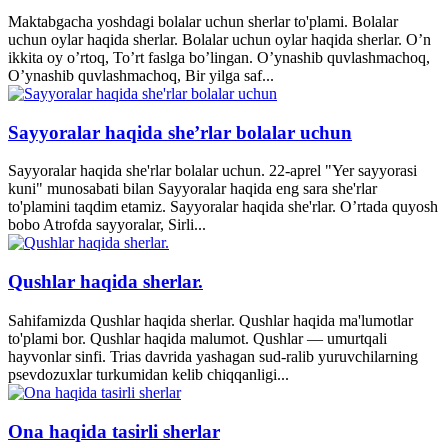
Maktabgacha yoshdagi bolalar uchun sherlar to'plami. Bolalar
uchun oylar haqida sherlar. Bolalar uchun oylar haqida sherlar. O’n
ikkita oy o’rtoq, To’rt faslga bo’lingan. O’ynashib quvlashmachoq,
O’ynashib quvlashmachoq, Bir yilga saf...
Sayyoralar haqida she’rlar bolalar uchun
Sayyoralar haqida she'rlar bolalar uchun. 22-aprel "Yer sayyorasi
kuni" munosabati bilan Sayyoralar haqida eng sara she'rlar
to'plamini taqdim etamiz. Sayyoralar haqida she'rlar. O’rtada quyosh
bobo Atrofda sayyoralar, Sirli...
Qushlar haqida sherlar.
Sahifamizda Qushlar haqida sherlar. Qushlar haqida ma'lumotlar
to'plami bor. Qushlar haqida malumot. Qushlar — umurtqali
hayvonlar sinfi. Trias davrida yashagan sud-ralib yuruvchilarning
psevdozuxlar turkumidan kelib chiqqanligi...
Ona haqida tasirli sherlar