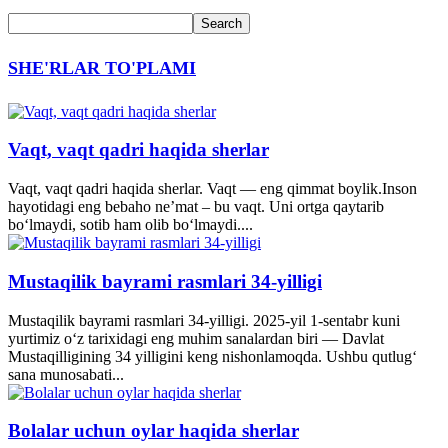
SHE'RLAR TO'PLAMI
Vaqt, vaqt qadri haqida sherlar
Vaqt, vaqt qadri haqida sherlar. Vaqt — eng qimmat boylik.Inson
hayotidagi eng bebaho ne’mat – bu vaqt. Uni ortga qaytarib
bo‘lmaydi, sotib ham olib bo‘lmaydi....
Mustaqilik bayrami rasmlari 34-yilligi
Mustaqilik bayrami rasmlari 34-yilligi. 2025-yil 1-sentabr kuni
yurtimiz o‘z tarixidagi eng muhim sanalardan biri — Davlat
Mustaqilligining 34 yilligini keng nishonlamoqda. Ushbu qutlug‘
sana munosabati...
Bolalar uchun oylar haqida sherlar