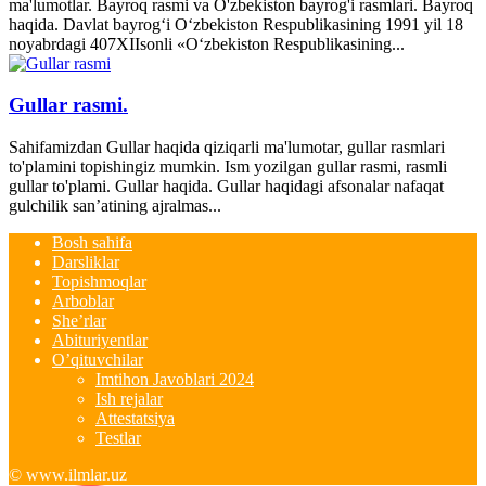
ma'lumotlar. Bayroq rasmi va O'zbekiston bayrog'i rasmlari. Bayroq
haqida. Davlat bayrog‘i O‘zbekiston Respublikasining 1991 yil 18
noyabrdagi 407­XII­sonli «O‘zbekiston Respublikasining...
Gullar rasmi.
Sahifamizdan Gullar haqida qiziqarli ma'lumotar, gullar rasmlari
to'plamini topishingiz mumkin. Ism yozilgan gullar rasmi, rasmli
gullar to'plami. Gullar haqida. Gullar haqidagi afsonalar nafaqat
gulchilik san’atining ajralmas...
Bosh sahifa
Darsliklar
Topishmoqlar
Arboblar
She’rlar
Abituriyentlar
O’qituvchilar
Imtihon Javoblari 2024
Ish rejalar
Attestatsiya
Testlar
© www.ilmlar.uz