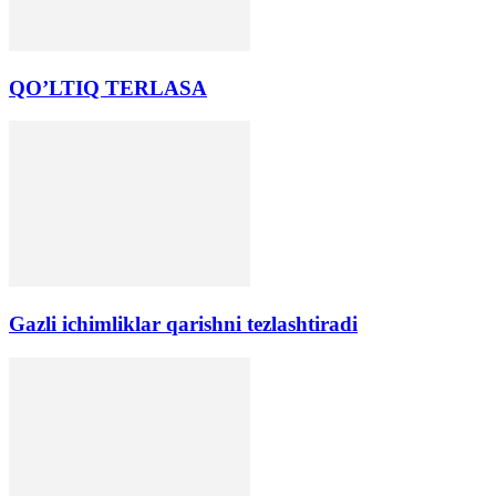
QO’LTIQ TERLАSА
Gazli ichimliklar qarishni tezlashtiradi