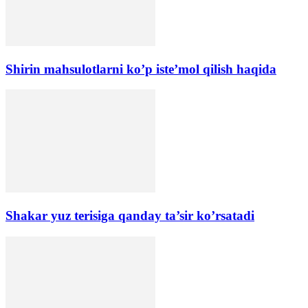
Shirin mahsulotlarni ko’p iste’mol qilish haqida
Shakar yuz terisiga qanday ta’sir koʼrsatadi