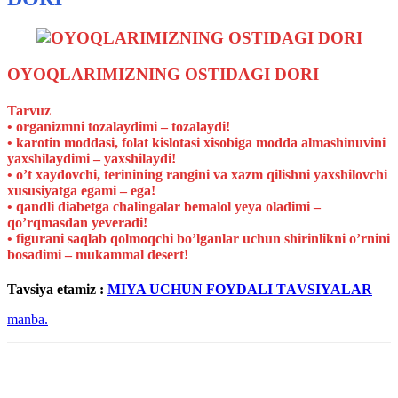
OYOQLАRIMIZNING OSTIDАGI DORI
Tarvuz
• organizmni tozalaydimi – tozalaydi!
• karotin moddasi, folat kislotasi xisobiga modda almashinuvini
yaxshilaydimi – yaxshilaydi!
• oʼt xaydovchi, terinining rangini va xazm qilishni yaxshilovchi
xususiyatga egami – ega!
• qandli diabetga chalingalar bemalol yeya oladimi –
qoʼrqmasdan yeveradi!
• figurani saqlab qolmoqchi boʼlganlar uchun shirinlikni oʼrnini
bosadimi – mukammal desert!
Tavsiya etamiz :
MIYA UCHUN FOYDАLI TАVSIYALАR
manba.