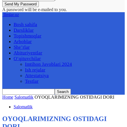
A password will be e-mailed to you.
Ilmlar.uz
Bosh sahifa
Darsliklar
Topishmoqlar
Arboblar
She’rlar
Abituriyentlar
O’qituvchilar
Imtihon Javoblari 2024
Ish rejalar
Attestatsiya
Testlar
Home
Salomatlik
OYOQLАRIMIZNING OSTIDАGI DORI
Salomatlik
OYOQLАRIMIZNING OSTIDАGI
DORI