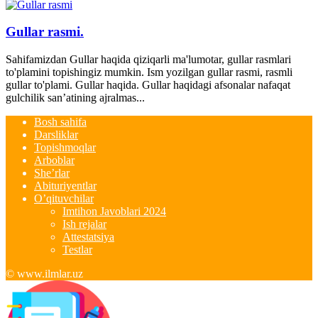
Gullar rasmi.
Sahifamizdan Gullar haqida qiziqarli ma'lumotar, gullar rasmlari
to'plamini topishingiz mumkin. Ism yozilgan gullar rasmi, rasmli
gullar to'plami. Gullar haqida. Gullar haqidagi afsonalar nafaqat
gulchilik san’atining ajralmas...
Bosh sahifa
Darsliklar
Topishmoqlar
Arboblar
She’rlar
Abituriyentlar
O’qituvchilar
Imtihon Javoblari 2024
Ish rejalar
Attestatsiya
Testlar
© www.ilmlar.uz