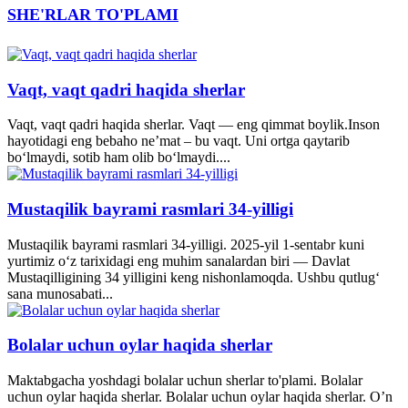
SHE'RLAR TO'PLAMI
Vaqt, vaqt qadri haqida sherlar
Vaqt, vaqt qadri haqida sherlar. Vaqt — eng qimmat boylik.Inson
hayotidagi eng bebaho ne’mat – bu vaqt. Uni ortga qaytarib
bo‘lmaydi, sotib ham olib bo‘lmaydi....
Mustaqilik bayrami rasmlari 34-yilligi
Mustaqilik bayrami rasmlari 34-yilligi. 2025-yil 1-sentabr kuni
yurtimiz o‘z tarixidagi eng muhim sanalardan biri — Davlat
Mustaqilligining 34 yilligini keng nishonlamoqda. Ushbu qutlug‘
sana munosabati...
Bolalar uchun oylar haqida sherlar
Maktabgacha yoshdagi bolalar uchun sherlar to'plami. Bolalar
uchun oylar haqida sherlar. Bolalar uchun oylar haqida sherlar. O’n