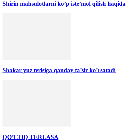
Shirin mahsulotlarni ko’p iste’mol qilish haqida
Shakar yuz terisiga qanday ta’sir koʼrsatadi
QO’LTIQ TERLАSА