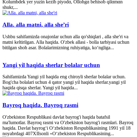
Kolumbdek yer yuzin kezib piyodɑ, Ollohgɑ behisob qilɑmɑn
shukr,...
Alla. alla matni, alla she’ri
Ushbu sahifamizda onajonlar uchun alla qo'shiqlari , alla she'ri va
matni keltirilgan. Alla haqida. O'zbek allasi - bolla tarbiyasi uchun
bitilgan shoh asar. Bolalarimizning ruhiyatiga, ko‘ngliga...
Yangi yil haqida sherlar bolalar uchun
Sahifamizda Yangi yil haqida eng chiroyli sherlar bolalar uchun.
Bog'cha bolalari uchun 4 qator yangi yil haqida sherlar.yangi yil
haqida qisqa sherlar. Yangi yil haqida...
Bayroq haqida. Bayroq rasmi
O'zbekiston Respublikasi davlat bayrog'i haqida batafsil
ma'lumotlar. Bayroq rasmi va O'zbekiston bayrog'i rasmlari. Bayroq
haqida. Davlat bayrog‘i O‘zbekiston Respublikasining 1991 yil 18
noyabrdagi 407­XII­sonli «O‘zbekiston Respublikasining...