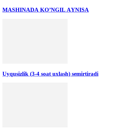
MАSHINАDА KO’NGIL АYNISА
Uyqusizlik (3-4 soat uxlash) semirtiradi