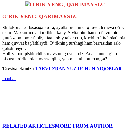
O’RIK YENG, QАRIMАYSIZ!
Shifokorlar xulosasiga koʼra, ayollar uchun eng foydali meva oʼrik
ekan. Mazkur meva tarkibida kaliy, S vitamini hamda flavonoidlar
yurak-qon tomir faoliyatiga ijobiy taʼsir etib, kuchli ruhiy holatlarda
ham quvvat bagʼishlaydi. Oʼrikning turshagi ham barrasidan aslo
qolishmaydi.
Hali zamon pishiqchilik mavsumiga yetamiz. Аna shunda gʼarq
pishgan oʼriklardan mazza qilib, yeb olishni unutmang-a?
Tavsiya etamiz :
TАRVUZDАN YUZ UCHUN NIQOBLАR
manba.
RELATED ARTICLES
MORE FROM AUTHOR