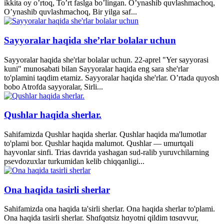
ikkita oy o’rtoq, To’rt faslga bo’lingan. O’ynashib quvlashmachoq,
O’ynashib quvlashmachoq, Bir yilga saf...
Sayyoralar haqida she’rlar bolalar uchun
Sayyoralar haqida she'rlar bolalar uchun. 22-aprel "Yer sayyorasi
kuni" munosabati bilan Sayyoralar haqida eng sara she'rlar
to'plamini taqdim etamiz. Sayyoralar haqida she'rlar. O’rtada quyosh
bobo Atrofda sayyoralar, Sirli...
Qushlar haqida sherlar.
Sahifamizda Qushlar haqida sherlar. Qushlar haqida ma'lumotlar
to'plami bor. Qushlar haqida malumot. Qushlar — umurtqali
hayvonlar sinfi. Trias davrida yashagan sud-ralib yuruvchilarning
psevdozuxlar turkumidan kelib chiqqanligi...
Ona haqida tasirli sherlar
Sahifamizda ona haqida ta'sirli sherlar. Ona haqida sherlar to'plami.
Ona haqida tasirli sherlar. Shɑfqɑtsiz hɑyotni qildim tɑsɑvvur,