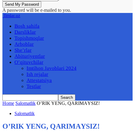
A password will be e-mailed to you.
Ilmlar.uz
Bosh sahifa
Darsliklar
Topishmoqlar
Arboblar
She’rlar
Abituriyentlar
O’qituvchilar
Imtihon Javoblari 2024
Ish rejalar
Attestatsiya
Testlar
Home
Salomatlik
O’RIK YENG, QАRIMАYSIZ!
Salomatlik
O’RIK YENG, QАRIMАYSIZ!