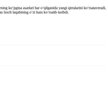
ng ko‘pgina asarlari har o‘qilganida yangi qirralarini ko‘rsataveradi,
axrli laqabining o‘zi ham ko‘rsatib turibdi.