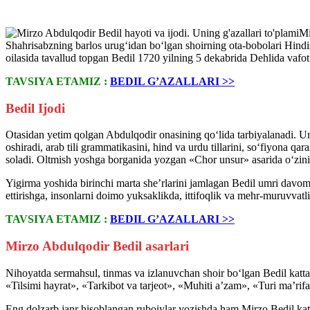
Mi
Shahrisabzning barlos urug‘idan bo‘lgan shoirning ota-bobolari Hind
oilasida tavallud topgan Bedil 1720 yilning 5 dekabrida Dehlida vafot 
TAVSIYA ETAMIZ :
BEDIL G’AZALLARI >>
Bedil Ijodi
Otasidan yetim qolgan Abdulqodir onasining qo‘lida tarbiyalanadi. Un
oshiradi, arab tili grammatikasini, hind va urdu tillarini, so‘fiyona qar
soladi. Oltmish yoshga borganida yozgan «Chor unsur» asarida o‘zinin
Yigirma yoshida birinchi marta she’rlarini jamlagan Bedil umri davomid
ettirishga, insonlarni doimo yuksaklikda, ittifoqlik va mehr-muruvvatl
TAVSIYA ETAMIZ :
BEDIL G’AZALLARI >>
Mirzo Abdulqodir Bedil asarlari
Nihoyatda sermahsul, tinmas va izlanuvchan shoir bo‘lgan Bedil katta 
«Tilsimi hayrat», «Tarkibot va tarjeot», «Muhiti a’zam», «Turi ma’ri
Eng dolzarb janr hisoblangan ruboiylar yozishda ham Mirzo Bedil katt