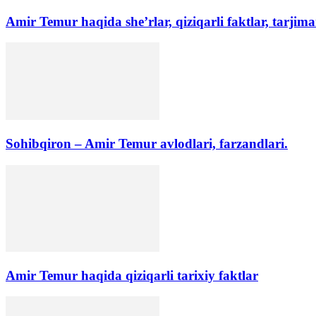
Amir Temur haqida she’rlar, qiziqarli faktlar, tarjima
Sohibqiron – Amir Temur avlodlari, farzandlari.
Amir Temur haqida qiziqarli tarixiy faktlar