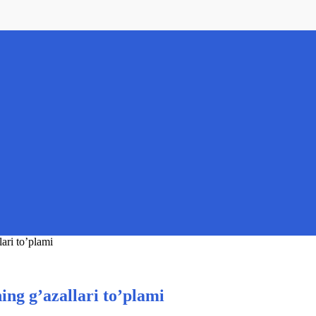
ari to’plami
ing g’azallari to’plami