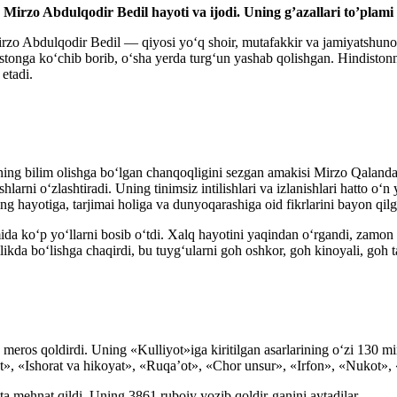
Mirzo Abdulqodir Bedil hayoti va ijodi. Uning g’azallari to’plami
rzo Abdulqodir Bedil — qiyosi yo‘q shoir, mutafakkir va jamiyatshunos 
istonga ko‘chib borib, o‘sha yerda turg‘un yashab qolishgan. Hindisto
etadi.
ing bilim olishga bo‘lgan chanqoqligini sezgan amakisi Mirzo Qalandar
ashlarni o‘zlashtiradi. Uning tinimsiz intilishlari va izlanishlari hatto o‘
g hayotiga, tarjimai holiga va dunyoqarashiga oid fikrlarini bayon qilg
a ko‘p yo‘llarni bosib o‘tdi. Xalq hayotini yaqindan o‘rgandi, zamon evr
ilikda bo‘lishga chaqirdi, bu tuyg‘ularni goh oshkor, goh kinoyali, goh 
meros qoldirdi. Uning «Kulliyot»iga kiritilgan asarlarining o‘zi 130 mi
fat», «Ishorat va hikoyat», «Ruqa’ot», «Chor unsur», «Irfon», «Nukot»,
a mehnat qildi. Uning 3861 ruboiy yozib qoldir-ganini aytadilar.