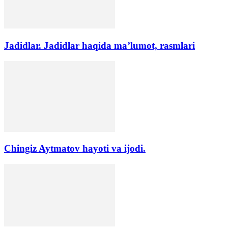
Jadidlar. Jadidlar haqida ma’lumot, rasmlari
Chingiz Aytmatov hayoti va ijodi.