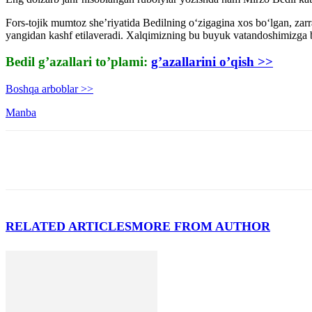
Fors-tojik mumtoz she’riyatida Bedilning o‘zigagina xos bo‘lgan, zarr
yangidan kashf etilaveradi. Xalqimizning bu buyuk vatandoshimizga b
Bedil g’azallari to’plami:
g’azallarini o’qish >>
Boshqa arboblar >>
Manba
RELATED ARTICLES
MORE FROM AUTHOR