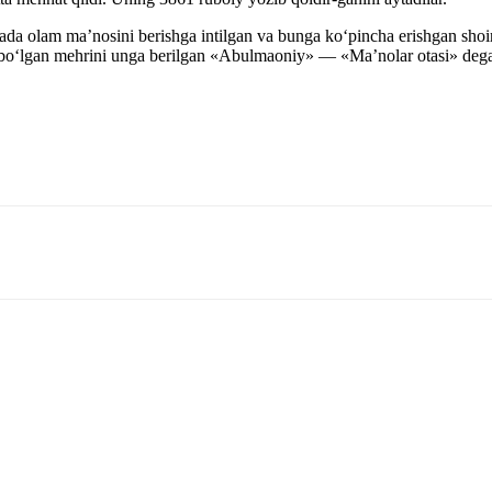
ada olam ma’nosini berishga intilgan va bunga ko‘pincha erishgan shoirni
o‘lgan mehrini unga berilgan «Abulmaoniy» — «Ma’nolar otasi» degan f