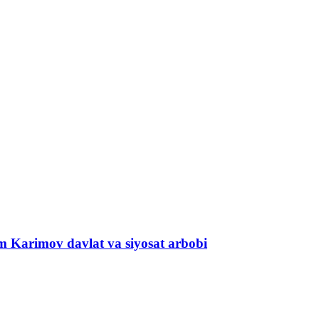
om Karimov davlat va siyosat arbobi