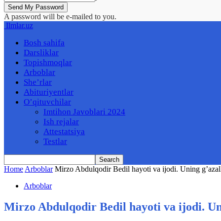
A password will be e-mailed to you.
Ilmlar.uz
Bosh sahifa
Darsliklar
Topishmoqlar
Arboblar
She’rlar
Abituriyentlar
O’qituvchilar
Imtihon Javoblari 2024
Ish rejalar
Attestatsiya
Testlar
Home
Arboblar
Mirzo Abdulqodir Bedil hayoti va ijodi. Uning g’azall
Arboblar
Mirzo Abdulqodir Bedil hayoti va ijodi. Un