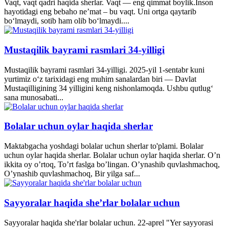
Vaqt, vaqt qadri haqida sherlar. Vaqt — eng qimmat boylik.Inson
hayotidagi eng bebaho ne’mat – bu vaqt. Uni ortga qaytarib
bo‘lmaydi, sotib ham olib bo‘lmaydi....
Mustaqilik bayrami rasmlari 34-yilligi
Mustaqilik bayrami rasmlari 34-yilligi. 2025-yil 1-sentabr kuni
yurtimiz o‘z tarixidagi eng muhim sanalardan biri — Davlat
Mustaqilligining 34 yilligini keng nishonlamoqda. Ushbu qutlug‘
sana munosabati...
Bolalar uchun oylar haqida sherlar
Maktabgacha yoshdagi bolalar uchun sherlar to'plami. Bolalar
uchun oylar haqida sherlar. Bolalar uchun oylar haqida sherlar. O’n
ikkita oy o’rtoq, To’rt faslga bo’lingan. O’ynashib quvlashmachoq,
O’ynashib quvlashmachoq, Bir yilga saf...
Sayyoralar haqida she’rlar bolalar uchun
Sayyoralar haqida she'rlar bolalar uchun. 22-aprel "Yer sayyorasi