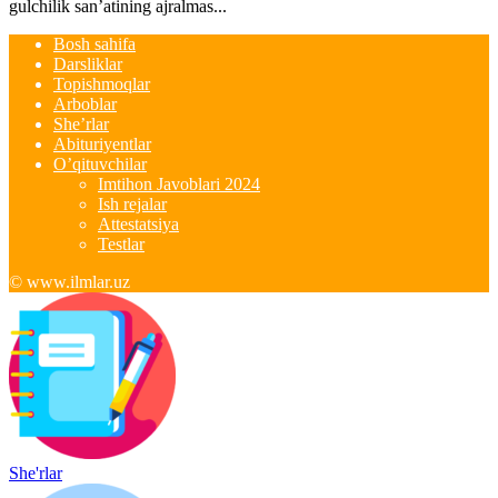
gulchilik san’atining ajralmas...
Bosh sahifa
Darsliklar
Topishmoqlar
Arboblar
She’rlar
Abituriyentlar
O’qituvchilar
Imtihon Javoblari 2024
Ish rejalar
Attestatsiya
Testlar
© www.ilmlar.uz
She'rlar