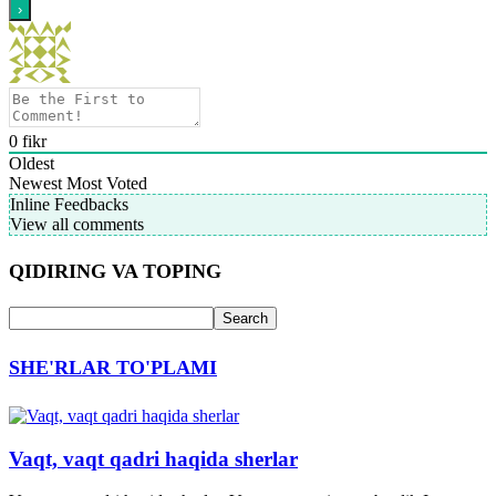
0
fikr
Oldest
Newest
Most Voted
Inline Feedbacks
View all comments
QIDIRING VA TOPING
SHE'RLAR TO'PLAMI
Vaqt, vaqt qadri haqida sherlar