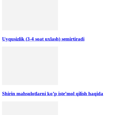
Uyqusizlik (3-4 soat uxlash) semirtiradi
Shirin mahsulotlarni ko’p iste’mol qilish haqida