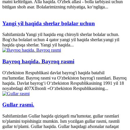
matni keltirilgan. Alla haqida. O'zbek allasi - bolla tarbiyasi uchun
bitilgan shoh asar. Bolalarimizning ruhiyatiga, ko‘ngliga...
Yangi yil haqida sherlar bolalar uchun
Sahifamizda Yangi yil haqida eng chiroyli sherlar bolalar uchun.
Bog'cha bolalari uchun 4 qator yangi yil haqida sherlar.yangi yil
haqida qisqa sherlar. Yangi yil haqida...
Bayroq haqida. Bayroq rasmi
O'zbekiston Respublikasi davlat bayrog'i haqida batafsil
ma'lumotlar. Bayroq rasmi va O'zbekiston bayrog'i rasmlari. Bayroq
haqida. Davlat bayrog‘i O‘zbekiston Respublikasining 1991 yil 18
noyabrdagi 407­XII­sonli «O‘zbekiston Respublikasining...
Gullar rasmi.
Sahifamizdan Gullar haqida qiziqarli ma'lumotar, gullar rasmlari
to'plamini topishingiz mumkin. Ism yozilgan gullar rasmi, rasmli
gullar to'plami. Gullar haqida. Gullar haqidagi afsonalar nafaqat