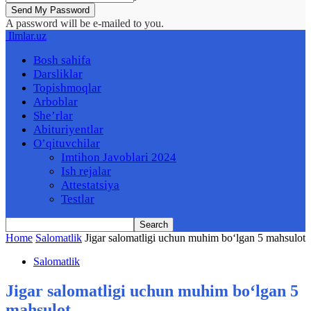
A password will be e-mailed to you.
Ilmlar.uz
Bosh sahifa
Darsliklar
Topishmoqlar
Arboblar
She’rlar
Abituriyentlar
O’qituvchilar
Imtihon Javoblari 2024
Ish rejalar
Attestatsiya
Testlar
Home
Salomatlik
Jigar salomatligi uchun muhim bo‘lgan 5 mahsulot
Salomatlik
Jigar salomatligi uchun muhim bo‘lgan 5
mahsulot