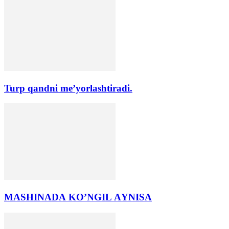
Turp qandni me’yorlashtiradi.
MАSHINАDА KO’NGIL АYNISА