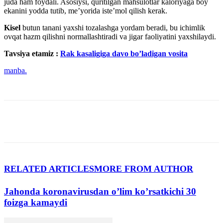
juda ham foydali. Asosiysi, quritilgan mahsulotlar kaloriyaga boy
ekanini yodda tutib, me’yorida iste’mol qilish kerak.
Kisel
butun tanani yaxshi tozalashga yordam beradi, bu ichimlik
ovqat hazm qilishni normallashtiradi va jigar faoliyatini yaxshilaydi.
Tavsiya etamiz :
Rak kasaligiga davo bo’ladigan vosita
manba.
RELATED ARTICLES
MORE FROM AUTHOR
Jahonda koronavirusdan o’lim koʼrsatkichi 30
foizga kamaydi