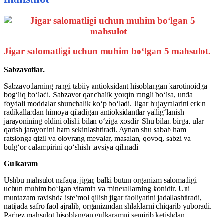
Jigar salomatligi uchun muhim bo‘lgan 5 mahsulot.
Sabzavotlar.
Sabzavotlarning rangi tabiiy antioksidant hisoblangan karotinoidga
bog‘liq bo‘ladi. Sabzavot qanchalik yorqin rangli bo‘lsa, unda
foydali moddalar shunchalik ko‘p bo‘ladi. Jigar hujayralarini erkin
radikallardan himoya qiladigan antioksidantlar yallig‘lanish
jarayonining oldini olishi bilan o‘ziga xosdir. Shu bilan birga, ular
qarish jarayonini ham sekinlashtiradi. Aynan shu sabab ham
ratsionga qizil va olovrang mevalar, masalan, qovoq, sabzi va
bulg‘or qalampirini qo‘shish tavsiya qilinadi.
Gulkaram
Ushbu mahsulot nafaqat jigar, balki butun organizm salomatligi
uchun muhim bo‘lgan vitamin va minerallarning konidir. Uni
muntazam ravishda iste’mol qilish jigar faoliyatini jadallashtiradi,
natijada safro faol ajralib, organizmdan shlaklarni chiqarib yuboradi.
Parhez mahsulot hisoblangan gulkaramni semirib ketishdan