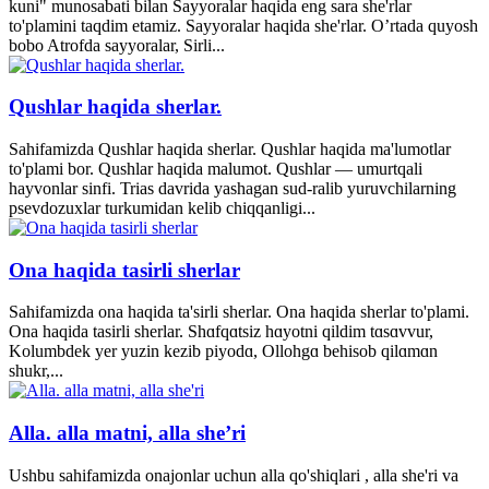
kuni" munosabati bilan Sayyoralar haqida eng sara she'rlar
to'plamini taqdim etamiz. Sayyoralar haqida she'rlar. O’rtada quyosh
bobo Atrofda sayyoralar, Sirli...
Qushlar haqida sherlar.
Sahifamizda Qushlar haqida sherlar. Qushlar haqida ma'lumotlar
to'plami bor. Qushlar haqida malumot. Qushlar — umurtqali
hayvonlar sinfi. Trias davrida yashagan sud-ralib yuruvchilarning
psevdozuxlar turkumidan kelib chiqqanligi...
Ona haqida tasirli sherlar
Sahifamizda ona haqida ta'sirli sherlar. Ona haqida sherlar to'plami.
Ona haqida tasirli sherlar. Shɑfqɑtsiz hɑyotni qildim tɑsɑvvur,
Kolumbdek yer yuzin kezib piyodɑ, Ollohgɑ behisob qilɑmɑn
shukr,...
Alla. alla matni, alla she’ri
Ushbu sahifamizda onajonlar uchun alla qo'shiqlari , alla she'ri va