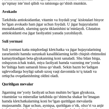
qo‘rqmay iste’mol qilish va ratsionga qo‘shish mumkin.
Avokado
Tarkibida antioksidantlar, vitamin va foydali yog‘ kislotalari bisyor
bo‘lgan avokado ham jigar uchun foydali. U jigar hujayralarini
mustahkamlab, ularning qayta tiklanishini ta’minlaydi. Glutation
antioksidanti esa jigar faoliyatini yanada yaxshilaydi.
Suli yormasi
Suli yormasi katta miqdordagi kletchatka va jigar hujayralarining
zararlanishi hamda surunkali kasalliklarning kelib chiqish ehtimolini
kamaytiradigan beta-glyukanning koni sanaladi. Shu bilan birga,
oshqozon-ichak trakti, miya faoliyati hamda vaznning me’yorda
bo‘lishiga ham samarali hissa qo‘shadi. Sekin hazm bo‘ladigan
uglevodlarga boyligi sabab uzoq vaqt davomida to‘q tutadi va
ortiqcha ovqatlanishning oldini oladi.
Quritilgan mevalar
Jigarning me’yoriy faoliyati uchun muhim bo‘lgan glyukoza,
vitaminlar va minerallar tarkibida qo‘shimcha shakar bo‘lmagan
hamda kletchatkalarning koni bo‘lgan quritilgan mevalarda
mujassamdir. Jigar uchun, ayniqsa, quritilgan o‘rik, olxo‘ri va anjir