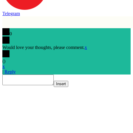
Telegram
0
Would love your thoughts, please comment.
x
(
)
x
|
Reply
Insert