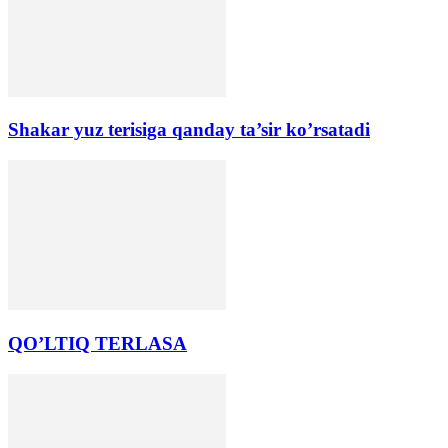
Shakar yuz terisiga qanday ta’sir koʼrsatadi
QO’LTIQ TERLАSА