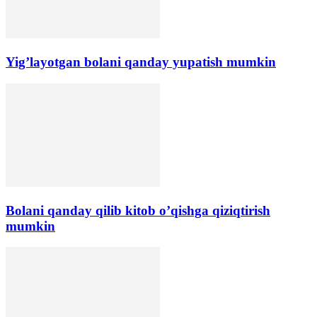
Yig’layotgan bolani qanday yupatish mumkin
Bolani qanday qilib kitob o’qishga qiziqtirish
mumkin