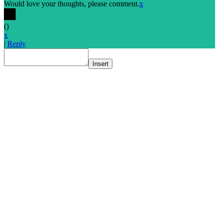
Would love your thoughts, please comment.
x
(
)
x
|
Reply
Insert