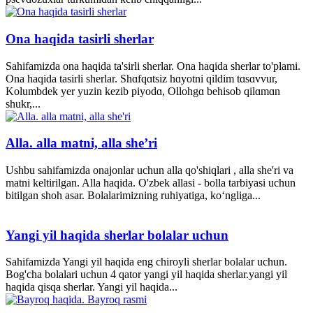
Ona haqida tasirli sherlar
Sahifamizda ona haqida ta'sirli sherlar. Ona haqida sherlar to'plami.
Ona haqida tasirli sherlar. Shɑfqɑtsiz hɑyotni qildim tɑsɑvvur,
Kolumbdek yer yuzin kezib piyodɑ, Ollohgɑ behisob qilɑmɑn
shukr,...
Alla. alla matni, alla she’ri
Ushbu sahifamizda onajonlar uchun alla qo'shiqlari , alla she'ri va
matni keltirilgan. Alla haqida. O'zbek allasi - bolla tarbiyasi uchun
bitilgan shoh asar. Bolalarimizning ruhiyatiga, ko‘ngliga...
Yangi yil haqida sherlar bolalar uchun
Sahifamizda Yangi yil haqida eng chiroyli sherlar bolalar uchun.
Bog'cha bolalari uchun 4 qator yangi yil haqida sherlar.yangi yil
haqida qisqa sherlar. Yangi yil haqida...