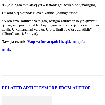
85 yoshingda muvaffaqiyat – ishtoningni hoʼllab qoʼymasliging.
Bularni oʼqib quyidagi oyati karima yodimga tushdi:
“Аlloh sizni zaiflikda yaratgan, soʼngra zaiflikdan keyin quvvatli
qilgan, soʼngra quvvatdan keyin yana zaiflik va qarilik oriz qilgan
zotdir. U xohlaganini yaratur. U oʼta ilmli va oʼta qudratlidir”.
(“Rum” surasi, 54-oyat).
Tavsiya etamiz:
Vaqt va fursat qadri haqida maqollar
manba.
RELATED ARTICLES
MORE FROM AUTHOR