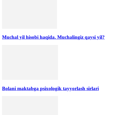
Muchal yil hisobi haqida. Muchalingiz qaysi yil?
Bolani maktabga psixologik tayyorlash sirlari