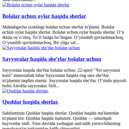
Bolalar uchun oylar haqida sherlar
Maktabgacha yoshdagi bolalar uchun sherlar to'plami. Bolalar
uchun oylar haqida sherlar. Bolalar uchun oylar haqida sherlar. O’n
ikkita oy o’rtoq, To’rt faslga bo’lingan. O’ynashib quvlashmachoq,
O’ynashib quvlashmachoq, Bir yilga saf...
Sayyoralar haqida she’rlar bolalar uchun
Sayyoralar haqida she'rlar bolalar uchun. 22-aprel "Yer sayyorasi
kuni" munosabati bilan Sayyoralar haqida eng sara she'rlar
to'plamini taqdim etamiz. Sayyoralar haqida she'rlar. O’rtada quyosh
bobo Atrofda sayyoralar, Sirli...
Qushlar haqida sherlar.
Sahifamizda Qushlar haqida sherlar. Qushlar haqida ma'lumotlar
to'plami bor. Qushlar haqida malumot. Qushlar — umurtqali
hayvonlar sinfi. Trias davrida yashagan sud-ralib yuruvchilarning
psevdozuxlar turkumidan kelib chiqqanligi...