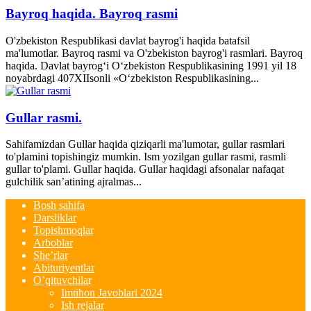
Bayroq haqida. Bayroq rasmi
O'zbekiston Respublikasi davlat bayrog'i haqida batafsil
ma'lumotlar. Bayroq rasmi va O'zbekiston bayrog'i rasmlari. Bayroq
haqida. Davlat bayrog‘i O‘zbekiston Respublikasining 1991 yil 18
noyabrdagi 407­XII­sonli «O‘zbekiston Respublikasining...
Gullar rasmi.
Sahifamizdan Gullar haqida qiziqarli ma'lumotar, gullar rasmlari
to'plamini topishingiz mumkin. Ism yozilgan gullar rasmi, rasmli
gullar to'plami. Gullar haqida. Gullar haqidagi afsonalar nafaqat
gulchilik san’atining ajralmas...
Bosh sahifa
Darsliklar
Topishmoqlar
Arboblar
She’rlar
Abituriyentlar
O’qituvchilar
Imtihon Javoblari 2024
Ish rejalar