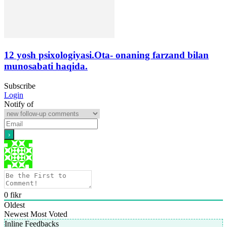
12 yosh psixologiyasi.Ota- onaning farzand bilan
munosabati haqida.
Subscribe
Login
Notify of
0
fikr
Oldest
Newest
Most Voted
Inline Feedbacks