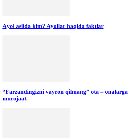
Аyol aslida kim? Ayollar haqida faktlar
“Farzandingizni vayron qilmang” ota – onalarga
murojaat.