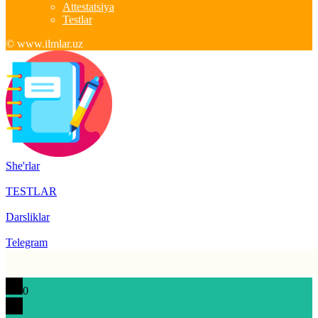
Attestatsiya
Testlar
© www.ilmlar.uz
She'rlar
TESTLAR
Darsliklar
Telegram
0