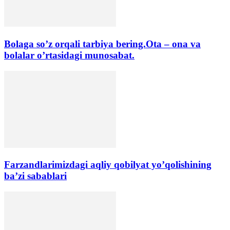
Bolaga soʼz orqali tarbiya bering.Ota – ona va
bolalar o’rtasidagi munosabat.
Farzandlarimizdagi aqliy qobilyat yo’qolishining
ba’zi sabablari