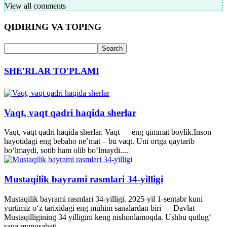
View all comments
QIDIRING VA TOPING
SHE'RLAR TO'PLAMI
Vaqt, vaqt qadri haqida sherlar
Vaqt, vaqt qadri haqida sherlar. Vaqt — eng qimmat boylik.Inson
hayotidagi eng bebaho ne’mat – bu vaqt. Uni ortga qaytarib
bo‘lmaydi, sotib ham olib bo‘lmaydi....
Mustaqilik bayrami rasmlari 34-yilligi
Mustaqilik bayrami rasmlari 34-yilligi. 2025-yil 1-sentabr kuni
yurtimiz o‘z tarixidagi eng muhim sanalardan biri — Davlat
Mustaqilligining 34 yilligini keng nishonlamoqda. Ushbu qutlug‘
sana munosabati...