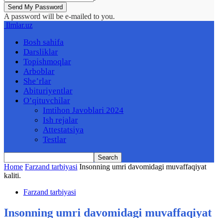
A password will be e-mailed to you.
Ilmlar.uz
Bosh sahifa
Darsliklar
Topishmoqlar
Arboblar
She’rlar
Abituriyentlar
O’qituvchilar
Imtihon Javoblari 2024
Ish rejalar
Attestatsiya
Testlar
Home
Farzand tarbiyasi
Insonning umri davomidagi muvaffaqiyat
kaliti.
Farzand tarbiyasi
Insonning umri davomidagi muvaffaqiyat