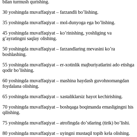
bilan turmush qurishing.
30 yoshingda muvaffaqiyat – farzandli boʼlishing.
35 yoshingda muvaffaqiyat – mol-dunyoga ega boʼlishing.
45 yoshingda muvaffaqiyat – koʼrinishing, yoshliging va
gʼayratingni saqlay olishing.
50 yoshingda muvaffaqiyat – farzandlaring mevasini koʼra
boshlashing.
55 yoshingda muvaffaqiyat – er-xotinlik majburiyatlarini ado etishga
qodir boʼlishing.
60 yoshingda muvaffaqiyat – mashina haydash guvohnomangdan
foydalana olishing.
65 yoshingda muvaffaqiyat – xastaliklarsiz hayot kechirishing.
70 yoshingda muvaffaqiyat – boshqaga boqimanda emasligingni his
qilishing.
75 yoshingda muvaffaqiyat – atrofingda doʼstlaring (tirik) boʼlishi.
80 yoshingda muvaffaqiyat – uyingni mustaqil topib kela olishing.