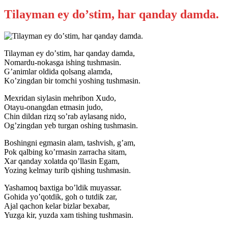
Tilayman ey doʼstim, har qanday damda.
Tilayman ey doʼstim, har qanday damda,
Nomardu-nokasga ishing tushmasin.
Gʼanimlar oldida qolsang alamda,
Koʼzingdan bir tomchi yoshing tushmasin.
Mexridan siylasin mehribon Xudo,
Otayu-onangdan etmasin judo,
Chin dildan rizq soʼrab aylasang nido,
Ogʼzingdan yeb turgan oshing tushmasin.
Boshingni egmasin alam, tashvish, gʼam,
Pok qalbing koʼrmasin zarracha sitam,
Xar qanday xolatda qoʼllasin Egam,
Yozing kelmay turib qishing tushmasin.
Yashamoq baxtiga boʼldik muyassar.
Gohida yoʼqotdik, goh o tutdik zar,
Аjal qachon kelar bizlar bexabar,
Yuzga kir, yuzda xam tishing tushmasin.