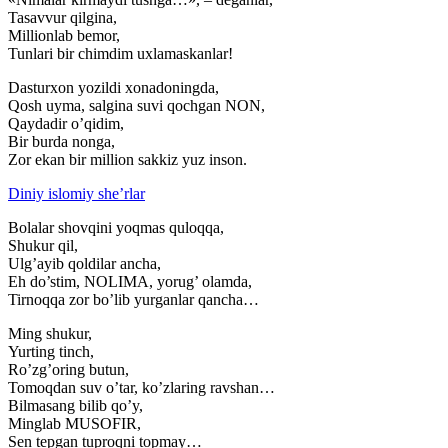
Tasavvur qilgina,
Millionlab bemor,
Tunlari bir chimdim uxlamaskanlar!
Dasturxon yozildi xonadoningda,
Qosh uyma, salgina suvi qochgan NON,
Qaydadir o’qidim,
Bir burda nonga,
Zor ekan bir million sakkiz yuz inson.
Diniy islomiy she’rlar
Bolalar shovqini yoqmas quloqqa,
Shukur qil,
Ulg’ayib qoldilar ancha,
Eh do’stim, NOLIMA, yorug’ olamda,
Tirnoqqa zor bo’lib yurganlar qancha…
Ming shukur,
Yurting tinch,
Ro’zg’oring butun,
Tomoqdan suv o’tar, ko’zlaring ravshan…
Bilmasang bilib qo’y,
Minglab MUSOFIR,
Sen tepgan tuproqni topmay…