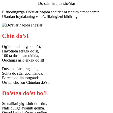
Do’stlar haqida she’rlar
E’tiboringizga Do’stlar haqida she’rlar ni taqdim etmoqdamiz.
Ulardan foydalaning va o’z fikringizni bildiring.
Chin do’st
Og’ir kunda tirgak do’st,
Havotirda sergak do’st,
100 ta dushman oldida,
Qochmas aslo erkak do’st!
Dushmanlari ortganda,
Sohta do’stlar qochganda,
Barcha qo’lin tortganda,
Qo’lin cho’zar Chindan do’st
!
Do’stga do’st bo’l
Soxtalikni yigʼishtir doʼstim,
Nafs quliga aylanib qolma.
Omad kelib koʼpaysa puling,