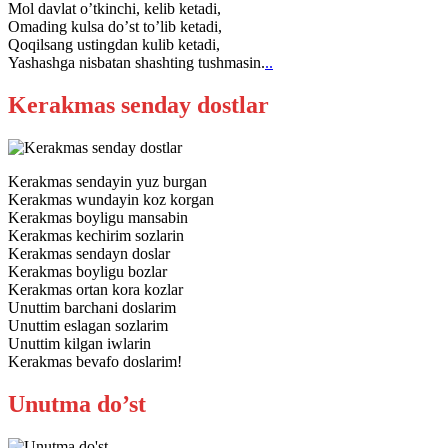
Mol davlat oʼtkinchi, kelib ketadi,
Omading kulsa doʼst toʼlib ketadi,
Qoqilsang ustingdan kulib ketadi,
Yashashga nisbatan shashting tushmasin.
..
Kerakmas senday dostlar
Kerakmas sendayin yuz burgan
Kerakmas wundayin koz korgan
Kerakmas boyligu mansabin
Kerakmas kechirim sozlarin
Kerakmas sendayn doslar
Kerakmas boyligu bozlar
Kerakmas ortan kora kozlar
Unuttim barchani doslarim
Unuttim eslagan sozlarim
Unuttim kilgan iwlarin
Kerakmas bevafo doslarim!
Unutma do’st