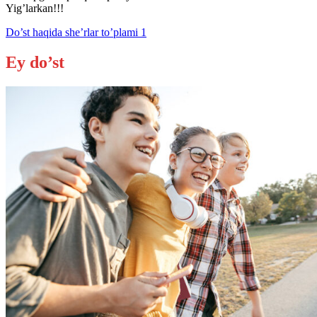
Yig’larkan!!!
Do’st haqida she’rlar to’plami 1
Ey do’st