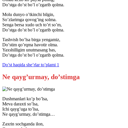
Doʼstga doʼst boʼl oʼzgarib qolma.
Molu dunyo oʼtkinchi bilgin,
Soʼzlarimga qovogʼing solma.
Senga bersa xudo uch toʼrt soʼm,
Doʼstga doʼst boʼl oʼzgarib qolma.
Tashvish boʼlsa birga yengamiz,
Doʼstim qoʼrqma havotir olma.
Yaxshilligim unutmasang bas,
Doʼstga doʼst boʼl oʼzgarib qolma.
Do’st haqida she’rlar to’plami 1
Ne qaygʼurmay, doʼstimga
Dushmanlari koʼp boʼlsa,
Meva daraxti soʼlsa,
Ichi qaygʼuga toʼlsa,
Ne qaygʼurmay, doʼstimga…
Zaxrin sochganda ilon,