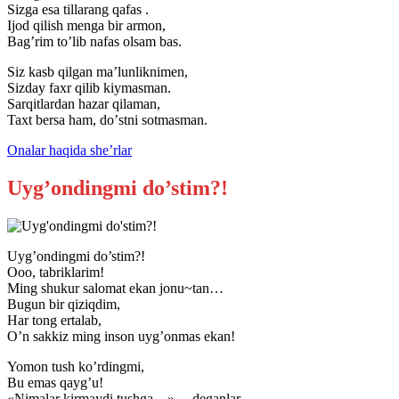
Sizga esa tillarang qafas .
Ijod qilish menga bir armon,
Bagʼrim toʼlib nafas olsam bas.
Siz kasb qilgan maʼlunliknimen,
Sizday faxr qilib kiymasman.
Sarqitlardan hazar qilaman,
Taxt bersa ham, doʼstni sotmasman.
Onalar haqida she’rlar
Uyg’ondingmi do’stim?!
Uyg’ondingmi do’stim?!
Ooo, tabriklarim!
Ming shukur salomat ekan jonu~tan…
Bugun bir qiziqdim,
Har tong ertalab,
O’n sakkiz ming inson uyg’onmas ekan!
Yomon tush ko’rdingmi,
Bu emas qayg’u!
«Nimalar kirmaydi tushga…», – deganlar,