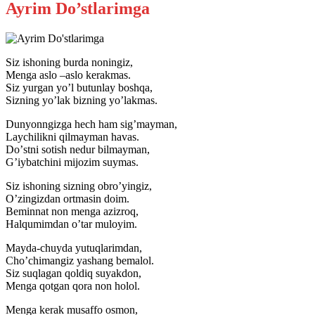
Ayrim Do’stlarimga
Siz ishoning burda noningiz,
Menga aslo –aslo kerakmas.
Siz yurgan yoʼl butunlay boshqa,
Sizning yoʼlak bizning yoʼlakmas.
Dunyonngizga hech ham sigʼmayman,
Laychilikni qilmayman havas.
Doʼstni sotish nedur bilmayman,
Gʼiybatchini mijozim suymas.
Siz ishoning sizning obroʼyingiz,
Oʼzingizdan ortmasin doim.
Beminnat non menga azizroq,
Halqumimdan oʼtar muloyim.
Mayda-chuyda yutuqlarimdan,
Choʼchimangiz yashang bemalol.
Siz suqlagan qoldiq suyakdon,
Menga qotgan qora non holol.
Menga kerak musaffo osmon,