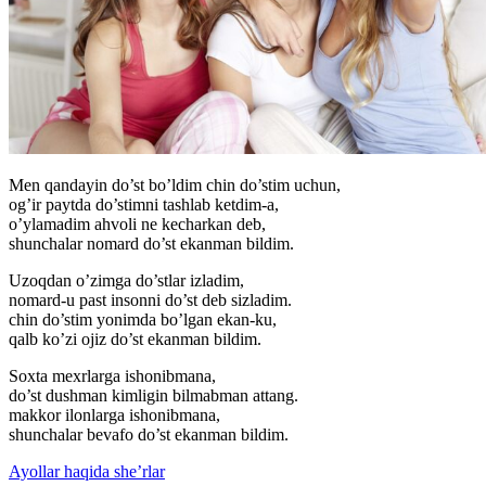
Men qandayin do’st bo’ldim chin do’stim uchun,
og’ir paytda do’stimni tashlab ketdim-a,
o’ylamadim ahvoli ne kecharkan deb,
shunchalar nomard do’st ekanman bildim.
Uzoqdan o’zimga do’stlar izladim,
nomard-u past insonni do’st deb sizladim.
chin do’stim yonimda bo’lgan ekan-ku,
qalb ko’zi ojiz do’st ekanman bildim.
Soxta mexrlarga ishonibmana,
do’st dushman kimligin bilmabman attang.
makkor ilonlarga ishonibmana,
shunchalar bevafo do’st ekanman bildim.
Ayollar haqida she’rlar