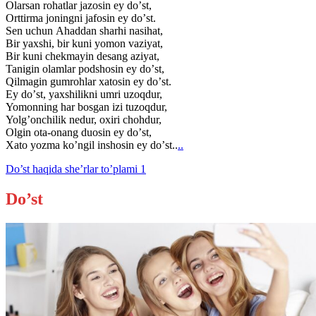
Olarsan rohatlar jazosin ey doʼst,
Orttirma joningni jafosin ey doʼst.
Sen uchun Аhaddan sharhi nasihat,
Bir yaxshi, bir kuni yomon vaziyat,
Bir kuni chekmayin desang aziyat,
Tanigin olamlar podshosin ey doʼst,
Qilmagin gumrohlar xatosin ey doʼst.
Ey doʼst, yaxshilikni umri uzoqdur,
Yomonning har bosgan izi tuzoqdur,
Yolgʼonchilik nedur, oxiri chohdur,
Olgin ota-onang duosin ey doʼst,
Xato yozma koʼngil inshosin ey doʼst..
..
Do’st haqida she’rlar to’plami 1
Do’st