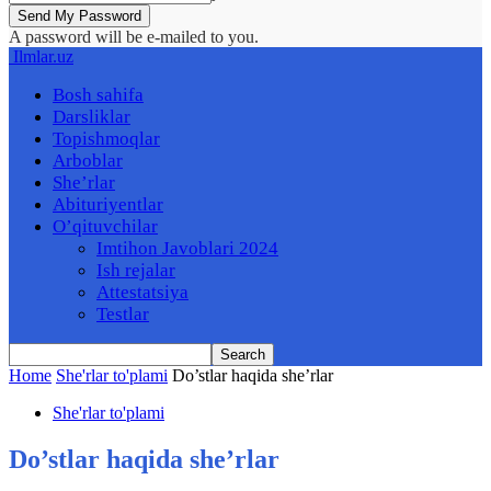
A password will be e-mailed to you.
Ilmlar.uz
Bosh sahifa
Darsliklar
Topishmoqlar
Arboblar
She’rlar
Abituriyentlar
O’qituvchilar
Imtihon Javoblari 2024
Ish rejalar
Attestatsiya
Testlar
Home
She'rlar to'plami
Do’stlar haqida she’rlar
She'rlar to'plami
Do’stlar haqida she’rlar