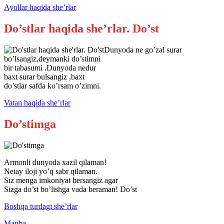
Ayollar haqida she’rlar
Do’stlar haqida she’rlar. Do’st
Dunyoda ne go’zal surar
bo’lsangiz,deymanki do’stimni
bir tabasumi .Dunyoda nedur
baxt surar bulsangiz ,baxt
do’stlar safda ko’rsam o’zimni.
Vatan haqida she’rlar
Do’stimga
Armonli dunyoda xazil qilaman!
Netay iloji yo’q sabr qilaman.
Siz menga imkoniyat bersangiz agar
Sizga do’st bo’lishga vada beraman! Do’st
Boshqa turdagi she’rlar
Manba