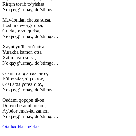
Risqin tortib toʼyishsa,
Ne qaygʼurmay, doʼstimga…
Maydondan chetga sursa,
Boshin devorga ursa,
Gulday orzu qurisa,
Ne qaygʼurmay, doʼstimga…
Xayot yoʼlin yoʼqotsa,
Yurakka kamon otsa,
Xatto jigari sotsa,
Ne qaygʼurmay, doʼstimga…
Gʼamin anglamas birov,
Eʼtiborsiz yoʼq qarov,
Gʼaflatda yonsa olov,
Ne qaygʼurmay, doʼstimga…
Qadami qopqon tikon,
Dunyo beraqol imkon,
Аybdor emas-ku zamon,
Ne qaygʼurmay, doʼstimga…
Ota haqida she’rlar