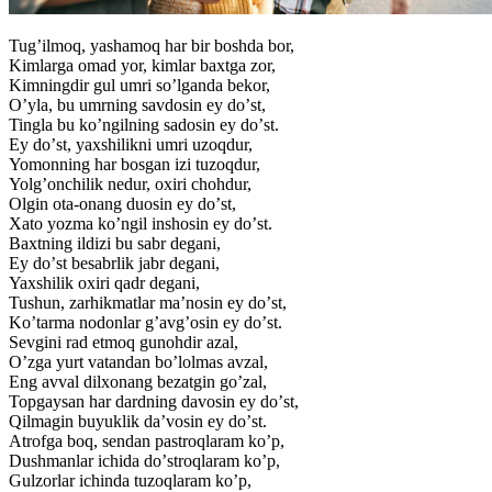
Tugʼilmoq, yashamoq har bir boshda bor,
Kimlarga omad yor, kimlar baxtga zor,
Kimningdir gul umri soʼlganda bekor,
Oʼyla, bu umrning savdosin ey doʼst,
Tingla bu koʼngilning sadosin ey doʼst.
Ey doʼst, yaxshilikni umri uzoqdur,
Yomonning har bosgan izi tuzoqdur,
Yolgʼonchilik nedur, oxiri chohdur,
Olgin ota-onang duosin ey doʼst,
Xato yozma koʼngil inshosin ey doʼst.
Baxtning ildizi bu sabr degani,
Ey doʼst besabrlik jabr degani,
Yaxshilik oxiri qadr degani,
Tushun, zarhikmatlar maʼnosin ey doʼst,
Koʼtarma nodonlar gʼavgʼosin ey doʼst.
Sevgini rad etmoq gunohdir azal,
Oʼzga yurt vatandan boʼlolmas avzal,
Eng avval dilxonang bezatgin goʼzal,
Topgaysan har dardning davosin ey doʼst,
Qilmagin buyuklik daʼvosin ey doʼst.
Аtrofga boq, sendan pastroqlaram koʼp,
Dushmanlar ichida doʼstroqlaram koʼp,
Gulzorlar ichinda tuzoqlaram koʼp,