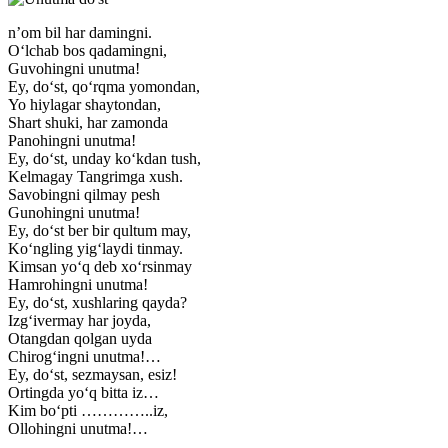
n’om bil har damingni.
O‘lchab bos qadamingni,
Guvohingni unutma!
Ey, do‘st, qo‘rqma yomondan,
Yo hiylagar shaytondan,
Shart shuki, har zamonda
Panohingni unutma!
Ey, do‘st, unday ko‘kdan tush,
Kelmagay Tangrimga xush.
Savobingni qilmay pesh
Gunohingni unutma!
Ey, do‘st ber bir qultum may,
Ko‘ngling yig‘laydi tinmay.
Kimsan yo‘q deb xo‘rsinmay
Hamrohingni unutma!
Ey, do‘st, xushlaring qayda?
Izg‘ivermay har joyda,
Otangdan qolgan uyda
Chirog‘ingni unutma!…
Ey, do‘st, sezmaysan, esiz!
Ortingda yo‘q bitta iz…
Kim bo‘pti …………..iz,
Ollohingni unutma!…