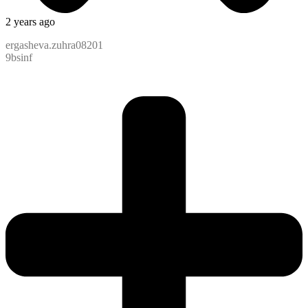
2 years ago
ergasheva.zuhra08201
9bsinf