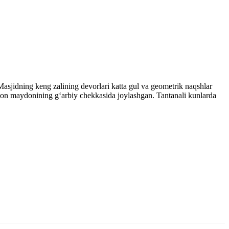
asjidning keng zalining devorlari katta gul va geometrik naqshlar
ston maydonining g‘arbiy chekkasida joylashgan. Tantanali kunlarda