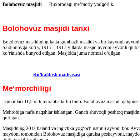
Bolohovuz masjidi
— Buxorodagi meʼmoriy yodgorlik.
Bolohovuz masjidi tarixi
Bolohovuz masjidining katta gumbazli masjidi va bir kayvonli ayvoni
Saidjonovga koʻra, 1915—1917-yillarda masjid ayvoni ayvonli qilib q
koʻrinishda bunyod etilgan. Masjidda juma nomozi oʻqilgan.
Ko’kaldosh madrasasi
Meʻmorchiligi
Tomonlari 11,5 m li murabba tarhli bino. Bolohovuz masjidi qalqonsi
Mehrobiga nafis naqshlar ishlangan. Ganch shuvoqli peshtoq masjidnin
qurilgan.
Masjidning 20 ta baland va ingichka yogʻoch ustunli ayvoni bor. Ayvo
maydoni tomonidan Bolohovuz masjidiga qaralsa peshayvoni, maydon yon
qilib mustahkamlangan.