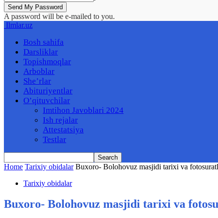
A password will be e-mailed to you.
Ilmlar.uz
Bosh sahifa
Darsliklar
Topishmoqlar
Arboblar
She’rlar
Abituriyentlar
O’qituvchilar
Imtihon Javoblari 2024
Ish rejalar
Attestatsiya
Testlar
Home
Tarixiy obidalar
Buxoro- Bolohovuz masjidi tarixi va fotosuratl
Tarixiy obidalar
Buxoro- Bolohovuz masjidi tarixi va fotosu