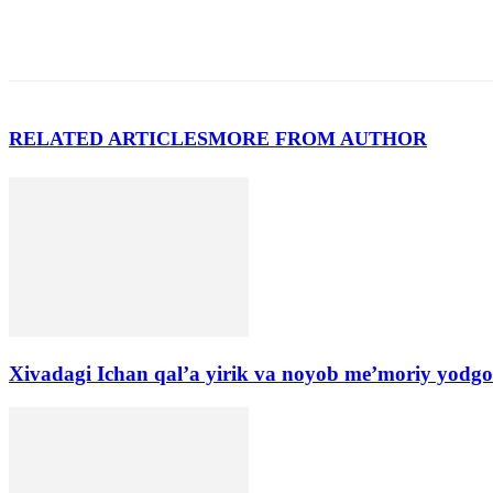
RELATED ARTICLES
MORE FROM AUTHOR
Xivadagi Ichan qal’a yirik va noyob me’moriy yodgo