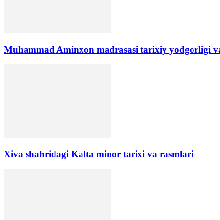
​Muhammad Aminxon madrasasi tarixiy yodgorligi va
Xiva shahridagi Kalta minor tarixi va rasmlari