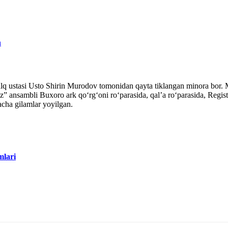
n
xalq ustasi Usto Shirin Murodov tomonidan qayta tiklangan minora bor. M
uz” ansambli Buxoro ark qo‘rg‘oni ro‘parasida, qal’a ro‘parasida, Regi
acha gilamlar yoyilgan.
mlari