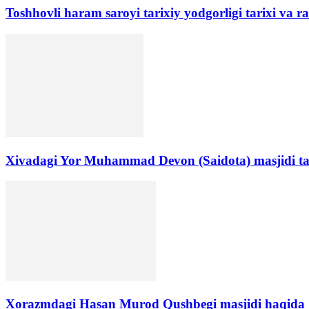
Toshhovli haram saroyi tarixiy yodgorligi tarixi va r
Xivadagi Yor Muhammad Devon (Saidota) masjidi ta
Xorazmdagi Hasan Murod Qushbegi masjidi haqida