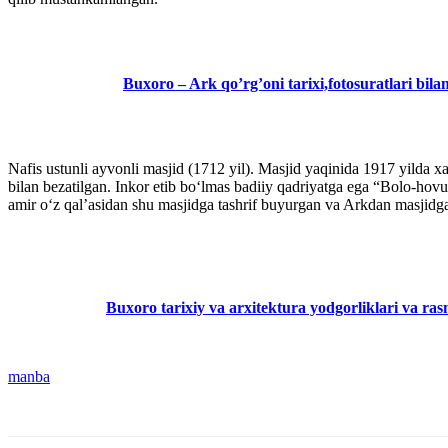
Buxoro – Ark qo’rg’oni tarixi,fotosuratlari bila
Nafis ustunli ayvonli masjid (1712 yil). Masjid yaqinida 1917 yilda 
bilan bezatilgan. Inkor etib bo‘lmas badiiy qadriyatga ega “Bolo-hov
amir oʻz qalʼasidan shu masjidga tashrif buyurgan va Arkdan masjidg
Buxoro tarixiy va arxitektura yodgorliklari va ras
manba