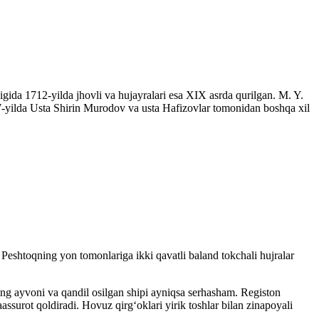
ida 1712-yilda jhovli va hujayralari esa XIX asrda qurilgan. M. Y.
7-yilda Usta Shirin Murodov va usta Hafizovlar tomonidan boshqa xil
Peshtoqning yon tomonlariga ikki qavatli baland tokchali hujralar
ing ayvoni va qandil osilgan shipi ayniqsa serhasham. Registon
urot qoldiradi. Hovuz qirgʻoklari yirik toshlar bilan zinapoyali