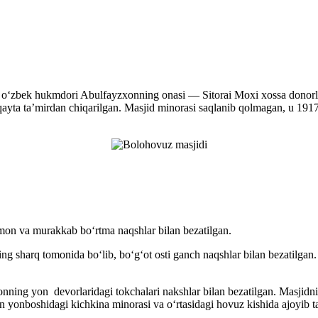
 oʻzbek hukmdori Abulfayzxonning onasi — Sitorai Moxi xossa donorlig
ayta taʼmirdan chiqarilgan. Masjid minorasi saqlanib qolmagan, u 191
mon va murakkab boʻrtma naqshlar bilan bezatilgan.
g sharq tomonida boʻlib, boʻgʻot osti ganch naqshlar bilan bezatilgan. 
nning yon devorlaridagi tokchalari nakshlar bilan bezatilgan. Masjidn
boshidagi kichkina minorasi va oʻrtasidagi hovuz kishida ajoyib taass