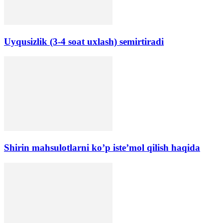
Uyqusizlik (3-4 soat uxlash) semirtiradi
Shirin mahsulotlarni ko’p iste’mol qilish haqida