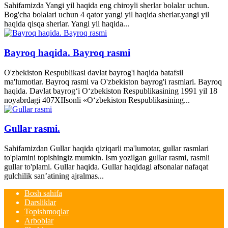
Sahifamizda Yangi yil haqida eng chiroyli sherlar bolalar uchun.
Bog'cha bolalari uchun 4 qator yangi yil haqida sherlar.yangi yil
haqida qisqa sherlar. Yangi yil haqida...
Bayroq haqida. Bayroq rasmi
O'zbekiston Respublikasi davlat bayrog'i haqida batafsil
ma'lumotlar. Bayroq rasmi va O'zbekiston bayrog'i rasmlari. Bayroq
haqida. Davlat bayrog‘i O‘zbekiston Respublikasining 1991 yil 18
noyabrdagi 407­XII­sonli «O‘zbekiston Respublikasining...
Gullar rasmi.
Sahifamizdan Gullar haqida qiziqarli ma'lumotar, gullar rasmlari
to'plamini topishingiz mumkin. Ism yozilgan gullar rasmi, rasmli
gullar to'plami. Gullar haqida. Gullar haqidagi afsonalar nafaqat
gulchilik san’atining ajralmas...
Bosh sahifa
Darsliklar
Topishmoqlar
Arboblar