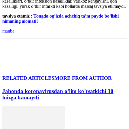
kasalliklari, o‘tkir infeksion kasalliklar, varikoz kengayishi, qon
kasalligi, yurak o‘tkir infarkti kabi hollarda massaj tavsiya etilmaydi.
tavsiya etamiz :
Tongda ogʼizda achchiq taʼm paydo boʼlishi
nimaning alomati?
manba.
RELATED ARTICLES
MORE FROM AUTHOR
Jahonda koronavirusdan o’lim koʼrsatkichi 30
foizga kamaydi