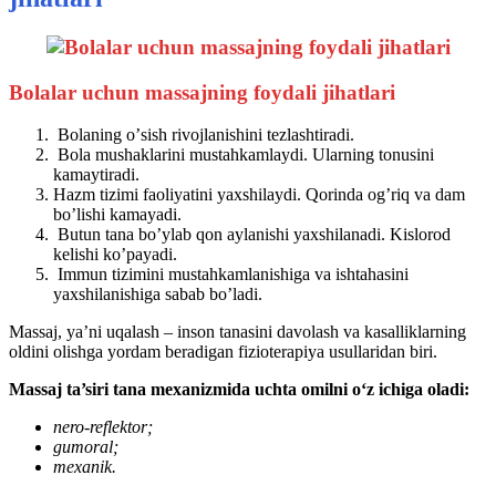
Bolalar uchun massajning foydali jihatlari
Bolaning oʼsish rivojlanishini tezlashtiradi.
Bola mushaklarini mustahkamlaydi. Ularning tonusini
kamaytiradi.
Hazm tizimi faoliyatini yaxshilaydi. Qorinda ogʼriq va dam
boʼlishi kamayadi.
Butun tana boʼylab qon aylanishi yaxshilanadi. Kislorod
kelishi koʼpayadi.
Immun tizimini mustahkamlanishiga va ishtahasini
yaxshilanishiga sabab boʼladi.
Massaj, ya’ni uqalash – inson tanasini davolash va kasalliklarning
oldini olishga yordam beradigan fizioterapiya usullaridan biri.
Massaj ta’siri tana mexanizmida uchta omilni o‘z ichiga oladi:
nero-reflektor;
gumoral;
mexanik.