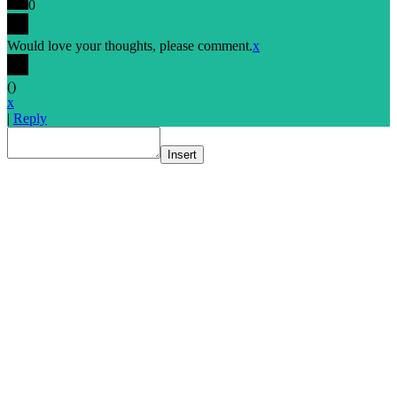
0
Would love your thoughts, please comment.
x
(
)
x
|
Reply
Insert