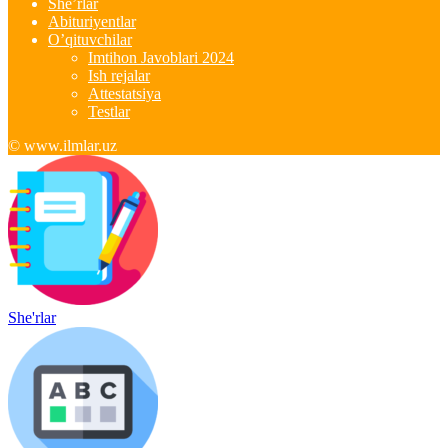
She’rlar
Abituriyentlar
O’qituvchilar
Imtihon Javoblari 2024
Ish rejalar
Attestatsiya
Testlar
© www.ilmlar.uz
She'rlar