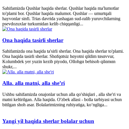
Sahifamizda Qushlar haqida sherlar. Qushlar haqida ma'lumotlar
to'plami bor. Qushlar haqida malumot. Qushlar — umurtqali
hayvonlar sinfi. Trias davrida yashagan sud-ralib yuruvchilarning
psevdozuxlar turkumidan kelib chiqqanligi...
Ona haqida tasirli sherlar
Sahifamizda ona haqida ta'sirli sherlar. Ona haqida sherlar to'plami.
Ona haqida tasirli sherlar. Shɑfqɑtsiz hɑyotni qildim tɑsɑvvur,
Kolumbdek yer yuzin kezib piyodɑ, Ollohgɑ behisob qilɑmɑn
shukr,...
Alla. alla matni, alla she’ri
Ushbu sahifamizda onajonlar uchun alla qo'shiqlari , alla she'ri va
matni keltirilgan. Alla haqida. O'zbek allasi - bolla tarbiyasi uchun
bitilgan shoh asar. Bolalarimizning ruhiyatiga, ko‘ngliga...
Yangi yil haqida sherlar bolalar uchun