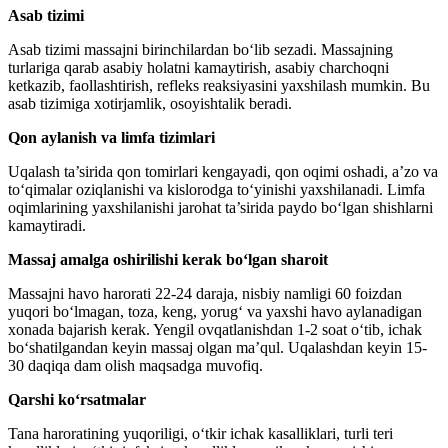
Аsab tizimi
Аsab tizimi massajni birinchilardan bo‘lib sezadi. Massajning
turlariga qarab asabiy holatni kamaytirish, asabiy charchoqni
ketkazib, faollashtirish, refleks reaksiyasini yaxshilash mumkin. Bu
asab tizimiga xotirjamlik, osoyishtalik beradi.
Qon aylanish va limfa tizimlari
Uqalash ta’sirida qon tomirlari kengayadi, qon oqimi oshadi, a’zo va
to‘qimalar oziqlanishi va kislorodga to‘yinishi yaxshilanadi. Limfa
oqimlarining yaxshilanishi jarohat ta’sirida paydo bo‘lgan shishlarni
kamaytiradi.
Massaj amalga oshirilishi kerak bo‘lgan sharoit
Massajni havo harorati 22-24 daraja, nisbiy namligi 60 foizdan
yuqori bo‘lmagan, toza, keng, yorug‘ va yaxshi havo aylanadigan
xonada bajarish kerak. Yengil ovqatlanishdan 1-2 soat o‘tib, ichak
bo‘shatilgandan keyin massaj olgan ma’qul. Uqalashdan keyin 15-
30 daqiqa dam olish maqsadga muvofiq.
Qarshi ko‘rsatmalar
Tana haroratining yuqoriligi, o‘tkir ichak kasalliklari, turli teri