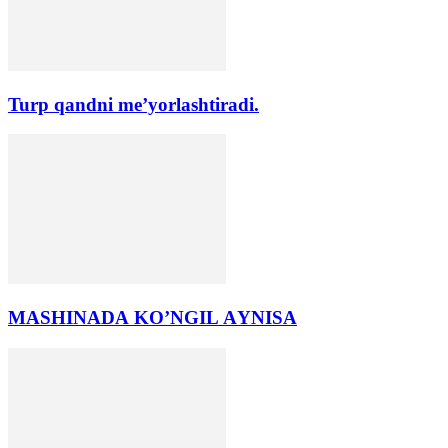
Turp qandni me’yorlashtiradi.
MАSHINАDА KO’NGIL АYNISА