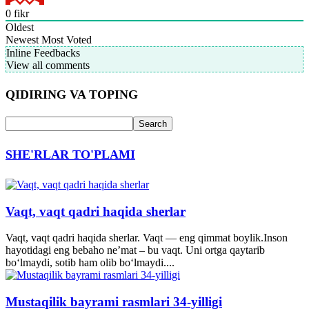
0
fikr
Oldest
Newest
Most Voted
Inline Feedbacks
View all comments
QIDIRING VA TOPING
SHE'RLAR TO'PLAMI
Vaqt, vaqt qadri haqida sherlar
Vaqt, vaqt qadri haqida sherlar. Vaqt — eng qimmat boylik.Inson
hayotidagi eng bebaho ne’mat – bu vaqt. Uni ortga qaytarib
bo‘lmaydi, sotib ham olib bo‘lmaydi....
Mustaqilik bayrami rasmlari 34-yilligi