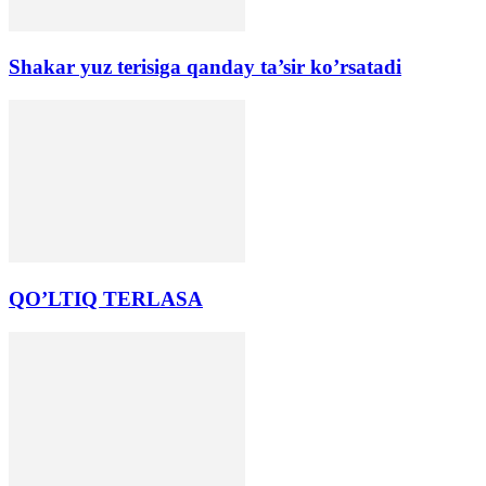
Shakar yuz terisiga qanday ta’sir koʼrsatadi
QO’LTIQ TERLАSА