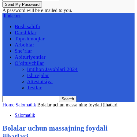
A password will be e-mailed to you.
Ilmlar.uz
Bosh sahifa
Darsliklar
Topishmoqlar
Arboblar
She’rlar
Abituriyentlar
O’qituvchilar
Imtihon Javoblari 2024
Ish rejalar
Attestatsiya
Testlar
Home
Salomatlik
Bolalar uchun massajning foydali jihatlari
Salomatlik
Bolalar uchun massajning foydali
jihatlari