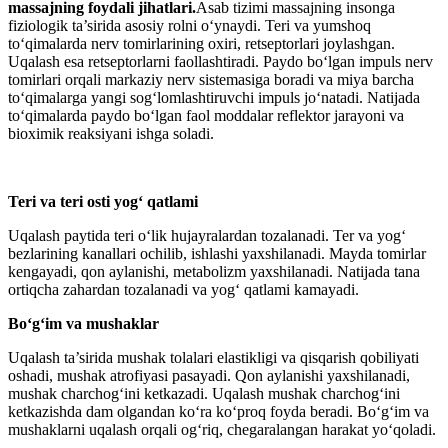
massajning foydali jihatlari.
Аsab tizimi massajning insonga
fiziologik ta’sirida asosiy rolni o‘ynaydi. Teri va yumshoq
to‘qimalarda nerv tomirlarining oxiri, retseptorlari joylashgan.
Uqalash esa retseptorlarni faollashtiradi. Paydo bo‘lgan impuls nerv
tomirlari orqali markaziy nerv sistemasiga boradi va miya barcha
to‘qimalarga yangi sog‘lomlashtiruvchi impuls jo‘natadi. Natijada
to‘qimalarda paydo bo‘lgan faol moddalar reflektor jarayoni va
bioximik reaksiyani ishga soladi.
Teri va teri osti yog‘ qatlami
Uqalash paytida teri o‘lik hujayralardan tozalanadi. Ter va yog‘
bezlarining kanallari ochilib, ishlashi yaxshilanadi. Mayda tomirlar
kengayadi, qon aylanishi, metabolizm yaxshilanadi. Natijada tana
ortiqcha zahardan tozalanadi va yog‘ qatlami kamayadi.
Bo‘g‘im va mushaklar
Uqalash ta’sirida mushak tolalari elastikligi va qisqarish qobiliyati
oshadi, mushak atrofiyasi pasayadi. Qon aylanishi yaxshilanadi,
mushak charchog‘ini ketkazadi. Uqalash mushak charchog‘ini
ketkazishda dam olgandan ko‘ra ko‘proq foyda beradi. Bo‘g‘im va
mushaklarni uqalash orqali og‘riq, chegaralangan harakat yo‘qoladi.