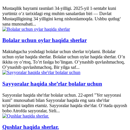
Mustaqilik bayrami rasmlari 34-yilligi. 2025-yil 1-sentabr kuni
yurtimiz o‘z tarixidagi eng muhim sanalardan biri — Davlat
Mustaqilligining 34 yilligini keng nishonlamoqda. Ushbu qutlug‘
sana munosabati...
Bolalar uchun oylar haqida sherlar
Maktabgacha yoshdagi bolalar uchun sherlar to'plami. Bolalar
uchun oylar haqida sherlar. Bolalar uchun oylar haqida sherlar. O’n
ikkita oy o’rtoq, To’rt faslga bo’lingan. O’ynashib quvlashmachoq,
O’ynashib quvlashmachoq, Bir yilga saf...
Sayyoralar haqida she’rlar bolalar uchun
Sayyoralar haqida she'rlar bolalar uchun. 22-aprel "Yer sayyorasi
kuni" munosabati bilan Sayyoralar haqida eng sara she'rlar
to'plamini taqdim etamiz. Sayyoralar haqida she'rlar. O’rtada quyosh
bobo Atrofda sayyoralar, Sirli...
Qushlar haqida sherlar.