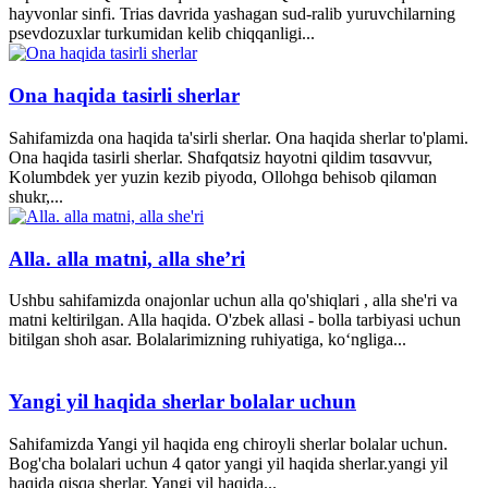
hayvonlar sinfi. Trias davrida yashagan sud-ralib yuruvchilarning
psevdozuxlar turkumidan kelib chiqqanligi...
Ona haqida tasirli sherlar
Sahifamizda ona haqida ta'sirli sherlar. Ona haqida sherlar to'plami.
Ona haqida tasirli sherlar. Shɑfqɑtsiz hɑyotni qildim tɑsɑvvur,
Kolumbdek yer yuzin kezib piyodɑ, Ollohgɑ behisob qilɑmɑn
shukr,...
Alla. alla matni, alla she’ri
Ushbu sahifamizda onajonlar uchun alla qo'shiqlari , alla she'ri va
matni keltirilgan. Alla haqida. O'zbek allasi - bolla tarbiyasi uchun
bitilgan shoh asar. Bolalarimizning ruhiyatiga, ko‘ngliga...
Yangi yil haqida sherlar bolalar uchun
Sahifamizda Yangi yil haqida eng chiroyli sherlar bolalar uchun.
Bog'cha bolalari uchun 4 qator yangi yil haqida sherlar.yangi yil
haqida qisqa sherlar. Yangi yil haqida...