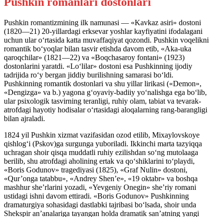
Pushkin romanlari dostonlari
Pushkin romantizmining ilk namunasi — «Kavkaz asiri» dostoni
(1820—21) 20-yillardagi erksevar yoshlar kayfiyatini ifodalagani
uchun ular o‘rtasida katta muvaffaqiyat qozondi. Pushkin voqelikni
romantik bo‘yoqlar bilan tasvir etishda davom etib, «Aka-uka
qaroqchilar» (1821—22) va «Boqchasaroy fontani» (1923)
dostonlarini yaratdi. «Lo‘lilar» dostoni esa Pushkinning ijodiy
tadrijida ro‘y bergan jiddiy burilishning samarasi bo‘ldi.
Pushkinning romantik dostonlari va shu yillar lirikasi («Demon»,
«Dengizga» va b.) yagona g‘oyaviy-badiiy yo‘nalishga ega bo‘lib,
ular psixologik tasvirning teranligi, ruhiy olam, tabiat va tevarak-
atrofdagi hayotiy hodisalar o‘rtasidagi aloqalarning rang-barangligi
bilan ajraladi.
1824 yil Pushkin xizmat vazifasidan ozod etilib, Mixaylovskoye
qishlog‘i (Pskov)ga surgunga yuboriladi. Ikkinchi marta tazyiqqa
uchragan shoir qisqa muddatli ruhiy ezilishdan so‘ng mutolaaga
berilib, shu atrofdagi aholining ertak va qo‘shiklarini to‘playdi,
«Boris Godunov» tragediyasi (1825), «Graf Nulin» dostoni,
«Qur’onga tatabbu», «Andrey Shen’e», «19 oktabr» va boshqa
mashhur she’rlarini yozadi, «Yevgeniy Onegin» she’riy romani
ustidagi ishni davom ettiradi. «Boris Godunov» Pushkinning
dramaturgiya sohasidagi dastlabki tajribasi bo‘lsada, shoir unda
Shekspir an’analariga tayangan holda dramatik san’atning yangi