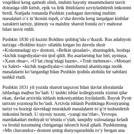
voqelikni keng qamrab olish, muhim hayotiy muammolarni tasvir
doirasiga olib kirish, epik va lirik ibtidolarni uzviylashtirish imkonini
berdi. Natijada romanda Pushkin yashagan davrning muhim
masalalari o‘z in’ikosini topdi, o‘sha davrda keng tarqalgan kishilar
xarakteri tarixiy, ijtimoiy va maishiy sharoit fonida zo‘r mahorat
bilan tasvir etildi.
Pushkin 1830 yil kuzini Boldino qishlog‘ida o‘tkazdi. Rus adabiyoti
tarixiga «Boldino kuzi» sifatida kirgan bu davrda shoir
«Kolomnadagi uy» dostoni, «Belkin qissalari», shuningdek, boshqa
«kichik tragediyalar»ini ijod qildi. Bu asarlarning har biri, ayniqsa,
«Xasis ritsar», «O‘lat chog‘idagi bazm», «Tosh mehmon», «Motsart
va Saleri» «kichik tragediyalar»i olamshumul ahamiyatga molik
masalalarni ko‘targanligi bilan Pushkin ijodida alohida bir sahifani
tashkil etadi.
Pushkin 1831 yil yozida sharoit taqozosi bilan davlat idoralarida
ishlashga majbur bo‘ladi. U tashki ishlar kollegiyasida xizmat qilar
ekan, davlat arxivida ishlash imkoniyatidan foydalanib, Buyuk Pyotr
tarixini yozmoqchi bo‘ladi. Arxivda ishlash Pushkinga Rossiyaning
tarixi va hozirgi davridagi murakkab masalalarni to‘g‘ri tushuntirish
imkonini beradi. U siyosiy tuzum, «yangi ma’rifat», Yevropa
mamlakatlari mohiyati to‘trisida o‘ylab, tanqidiy xulosalarga keladi
va feodal tuzumning chiriganiga ishonch hosil qiladi. Pushkinning
«Mis chavandoz» dostoni uning dunyoqarashida ro‘y bergan ana