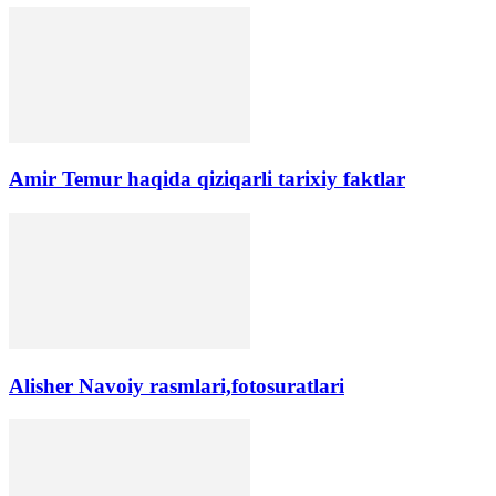
Amir Temur haqida qiziqarli tarixiy faktlar
Alisher Navoiy rasmlari,fotosuratlari