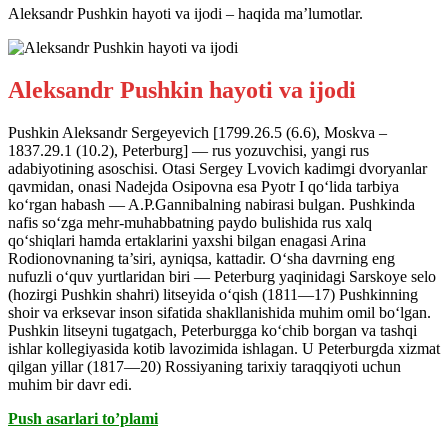
Aleksandr Pushkin hayoti va ijodi – haqida ma’lumotlar.
Aleksandr Pushkin hayoti va ijodi
Pushkin Aleksandr Sergeyevich [1799.26.5 (6.6), Moskva –
1837.29.1 (10.2), Peterburg] — rus yozuvchisi, yangi rus
adabiyotining asoschisi. Otasi Sergey Lvovich kadimgi dvoryanlar
qavmidan, onasi Nadejda Osipovna esa Pyotr I qo‘lida tarbiya
ko‘rgan habash — A.P.Gannibalning nabirasi bulgan. Pushkinda
nafis so‘zga mehr-muhabbatning paydo bulishida rus xalq
qo‘shiqlari hamda ertaklarini yaxshi bilgan enagasi Arina
Rodionovnaning ta’siri, ayniqsa, kattadir. O‘sha davrning eng
nufuzli o‘quv yurtlaridan biri — Peterburg yaqinidagi Sarskoye selo
(hozirgi Pushkin shahri) litseyida o‘qish (1811—17) Pushkinning
shoir va erksevar inson sifatida shakllanishida muhim omil bo‘lgan.
Pushkin litseyni tugatgach, Peterburgga ko‘chib borgan va tashqi
ishlar kollegiyasida kotib lavozimida ishlagan. U Peterburgda xizmat
qilgan yillar (1817—20) Rossiyaning tarixiy taraqqiyoti uchun
muhim bir davr edi.
Push asarlari to’plami