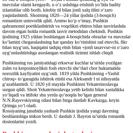
mavzular olami kengayib, u o‘z uslubiga erishish yo‘lida badiiy
izlanishlar olib borib, kitobiy til bilan jonli xalq tilini o‘zaro
yaqinlashtirdi. Shoirning 1820—24 yillar ijodida (3-bosqich)
romantizm ustuvorlik qildi. Ammo ko‘p o‘tmay, Pushkin
qahramonni poetiklashtirish va voqelikni ehtiros bilan tasvirlashda
davom etgan holda romantik tasvir metodidan chekindi. Pushkin
ijodining 1925 yildan boshlangan 4-bosqichida obrazlar va mavzular
ko‘lamini chegaralashning har qanday ko‘rinishini rad etuvchi, fikr
bilan tuyg‘uni, haqiqatni tadqiq etish bilan «jonli tasavvur»ni o‘zaro
uyg‘unlashtirishga asoslangan realistik tizimni ishlab chiqdi
Pushkinning rus jamiyatidagi erksevar kuchlar ta’sirida yozilgan
zulm va krepostnoylikni fosh etuvchi she’rlari chor hukumatida
norozilik kayfiyatini uyg‘otdi. 1819 yilda Pushkinning «Yashil
chiroq» to‘garagida ishtirok etishi esa Aleksandr I ni nihoyatda
g‘azablantirdi. U 1820 yil mayida Pushkinni Yekaterinoslavga
surgun qildi. Shoir Yekaterinoslavga yetib kelishi bilan xastalikka
yo‘liqadi va ittifokr shu yerda qo‘noqda bo‘lgan general
N.N.Rayevskiyning oilasi bilan birga dastlab Kavkazga, keyin
Qrimga yo‘l oladi.
Rossiyaning janubida yashash Pushkin ijodida yangi davrning
boshlanishiga imkon berdi. U dastlab J. Bayron ta’sirida romantik
dostonlarini yozdi.