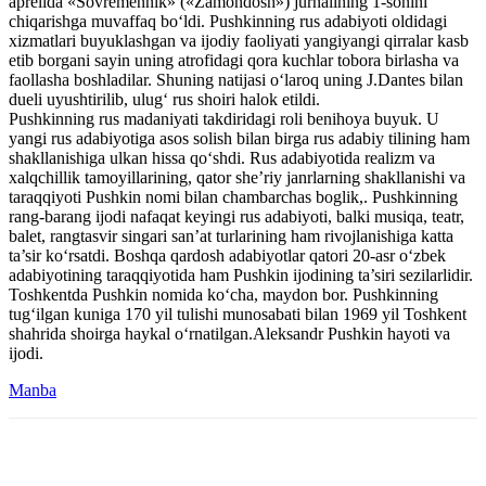
aprelida «Sovremennik» («Zamondosh») jurnalining 1-sonini
chiqarishga muvaffaq bo‘ldi. Pushkinning rus adabiyoti oldidagi
xizmatlari buyuklashgan va ijodiy faoliyati yangiyangi qirralar kasb
etib borgani sayin uning atrofidagi qora kuchlar tobora birlasha va
faollasha boshladilar. Shuning natijasi o‘laroq uning J.Dantes bilan
dueli uyushtirilib, ulug‘ rus shoiri halok etildi.
Pushkinning rus madaniyati takdiridagi roli benihoya buyuk. U
yangi rus adabiyotiga asos solish bilan birga rus adabiy tilining ham
shakllanishiga ulkan hissa qo‘shdi. Rus adabiyotida realizm va
xalqchillik tamoyillarining, qator she’riy janrlarning shakllanishi va
taraqqiyoti Pushkin nomi bilan chambarchas boglik,. Pushkinning
rang-barang ijodi nafaqat keyingi rus adabiyoti, balki musiqa, teatr,
balet, rangtasvir singari san’at turlarining ham rivojlanishiga katta
ta’sir ko‘rsatdi. Boshqa qardosh adabiyotlar qatori 20-asr o‘zbek
adabiyotining taraqqiyotida ham Pushkin ijodining ta’siri sezilarlidir.
Toshkentda Pushkin nomida ko‘cha, maydon bor. Pushkinning
tug‘ilgan kuniga 170 yil tulishi munosabati bilan 1969 yil Toshkent
shahrida shoirga haykal o‘rnatilgan.Aleksandr Pushkin hayoti va
ijodi.
Manba