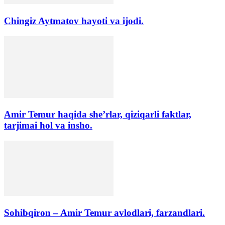
Chingiz Aytmatov hayoti va ijodi.
Amir Temur haqida she’rlar, qiziqarli faktlar,
tarjimai hol va insho.
Sohibqiron – Amir Temur avlodlari, farzandlari.