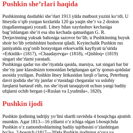
Pushkin she’rlari haqida
Pushkinning dastlabki she’rlari 1913 yilda matbuot yuzini ko‘rdi. U
litseyda o‘qib yurgan kezlarida 120 ga yaqin she’r va 2 doston
(tugallanmagan) yozadi. Litsey bilan xayrlashuv kechasiga
bag‘ishlangan she’ri esa shu kechada qatnashgan G. R.
Derjavinning yuksak bahosiga sazovor bo‘lib, u Pushkinning buyuk
shoir bo‘lib yetishishini bashorat qiladi. Keyinchalik Pushkin rus
jamiyatida uyg‘onib borayotgan erksevarlik kayfiyati ta’sirida
«Erkinlik» (1817), «Chaadayevga» (1818), «Qishloq» (1819)
singari she’rlarni yaratadi.
Pushkinga qadar rus she’riyatida qasida, marsiya, xat singari har bir
she’riy janr klassitsizm tomonidan belgilangan qat’iy qonun-qoidalar
asosida yozilgan. Pushkin litsey lirikasidan farqli o‘laroq, Peterburg
davri ijodida she’riy janrlar o‘rtasidagi chegaralar va uslubiy
farqlarni bartaraf etib, rus she’riyati taraqqiyoti uchun yangi badiiy
ufqlarni ochib bergan («Ruslan va Lyudmila», 1820).
Pushkin ijodi
Pushkin ijodining tadrijiy yo‘lini shartli ravishda 4 bosqichga ajratish
mumkin. Agar 1813—16 yillarni o‘z ichiga olgan l-bosqichda
Pushkin o‘z zamondoshlarining badiiy tajribasini o‘zlashtirgan
bo‘lsa, 2-bosqich (1817—20)da Pushkin ijodining g‘oya va