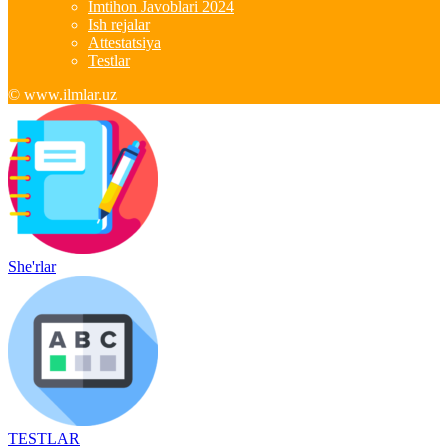
Imtihon Javoblari 2024
Ish rejalar
Attestatsiya
Testlar
© www.ilmlar.uz
She'rlar
TESTLAR