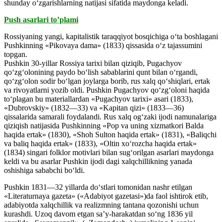
shunday o‘zgarishlarning natijasi sifatida maydonga keladi.
Push asarlari to’plami
Rossiyaning yangi, kapitalistik taraqqiyot bosqichiga o‘ta boshlagani
Pushkinning «Pikovaya dama» (1833) qissasida o‘z tajassumini
topgan.
Pushkin 30-yillar Rossiya tarixi bilan qiziqib, Pugachyov
qo‘zg‘olonining paydo bo‘lish sabablarini qunt bilan o‘rgandi,
qo‘zg‘olon sodir bo‘lgan joylarga borib, rus xalq qo‘shiqlari, ertak
va rivoyatlarni yozib oldi. Pushkin Pugachyov qo‘zg‘oloni haqida
to‘plagan bu materiallardan «Pugachyov tarixi» asari (1833),
«Dubrovskiy» (1832—33) va «Kapitan qizi» (1833—36)
qissalarida samarali foydalandi. Rus xalq og‘zaki ijodi namunalariga
qiziqish natijasida Pushkinning «Pop va uning xizmatkori Balda
haqida ertak» (1830), «Shoh Sulton haqida ertak» (1831), «Baliqchi
va baliq haqida ertak» (1833), «Oltin xo‘rozcha haqida ertak»
(1834) singari folklor motivlari bilan sug‘orilgan asarlari maydonga
keldi va bu asarlar Pushkin ijodi dagi xalqchillikning yanada
oshishiga sababchi bo‘ldi.
Pushkin 1831—32 yillarda do‘stlari tomonidan nashr etilgan
«Literaturnaya gazeta» («Adabiyot gazetasi»)da faol ishtirok etib,
adabiyotda xalqchillik va realizmning tantana qozonishi uchun
kurashdi. Uzoq davom etgan sa’y-harakatdan so‘ng 1836 yil