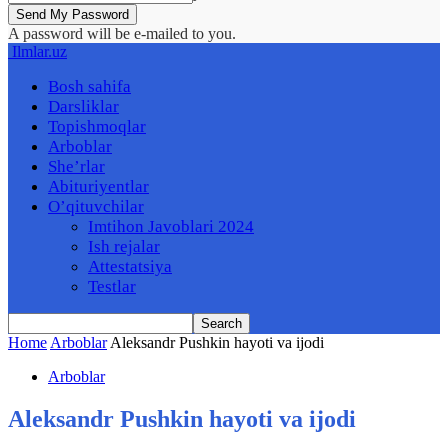
A password will be e-mailed to you.
Ilmlar.uz
Bosh sahifa
Darsliklar
Topishmoqlar
Arboblar
She’rlar
Abituriyentlar
O’qituvchilar
Imtihon Javoblari 2024
Ish rejalar
Attestatsiya
Testlar
Home
Arboblar
Aleksandr Pushkin hayoti va ijodi
Arboblar
Aleksandr Pushkin hayoti va ijodi