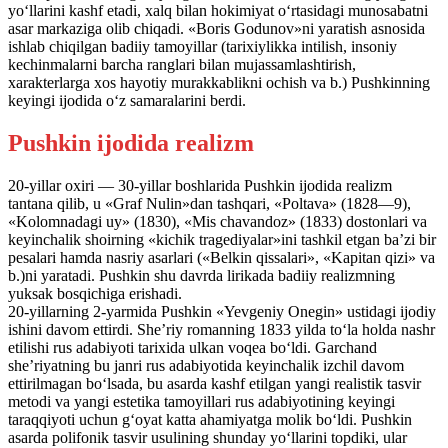
yo‘llarini kashf etadi, xalq bilan hokimiyat o‘rtasidagi munosabatni
asar markaziga olib chiqadi. «Boris Godunov»ni yaratish asnosida
ishlab chiqilgan badiiy tamoyillar (tarixiylikka intilish, insoniy
kechinmalarni barcha ranglari bilan mujassamlashtirish,
xarakterlarga xos hayotiy murakkablikni ochish va b.) Pushkinning
keyingi ijodida o‘z samaralarini berdi.
Pushkin ijodida realizm
20-yillar oxiri — 30-yillar boshlarida Pushkin ijodida realizm
tantana qilib, u «Graf Nulin»dan tashqari, «Poltava» (1828—9),
«Kolomnadagi uy» (1830), «Mis chavandoz» (1833) dostonlari va
keyinchalik shoirning «kichik tragediyalar»ini tashkil etgan ba’zi bir
pesalari hamda nasriy asarlari («Belkin qissalari», «Kapitan qizi» va
b.)ni yaratadi. Pushkin shu davrda lirikada badiiy realizmning
yuksak bosqichiga erishadi.
20-yillarning 2-yarmida Pushkin «Yevgeniy Onegin» ustidagi ijodiy
ishini davom ettirdi. She’riy romanning 1833 yilda to‘la holda nashr
etilishi rus adabiyoti tarixida ulkan voqea bo‘ldi. Garchand
she’riyatning bu janri rus adabiyotida keyinchalik izchil davom
ettirilmagan bo‘lsada, bu asarda kashf etilgan yangi realistik tasvir
metodi va yangi estetika tamoyillari rus adabiyotining keyingi
taraqqiyoti uchun g‘oyat katta ahamiyatga molik bo‘ldi. Pushkin
asarda polifonik tasvir usulining shunday yo‘llarini topdiki, ular