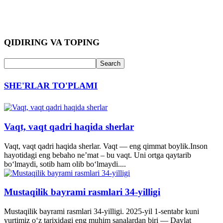
QIDIRING VA TOPING
SHE'RLAR TO'PLAMI
Vaqt, vaqt qadri haqida sherlar
Vaqt, vaqt qadri haqida sherlar. Vaqt — eng qimmat boylik.Inson
hayotidagi eng bebaho ne’mat – bu vaqt. Uni ortga qaytarib
bo‘lmaydi, sotib ham olib bo‘lmaydi....
Mustaqilik bayrami rasmlari 34-yilligi
Mustaqilik bayrami rasmlari 34-yilligi. 2025-yil 1-sentabr kuni
yurtimiz o‘z tarixidagi eng muhim sanalardan biri — Davlat