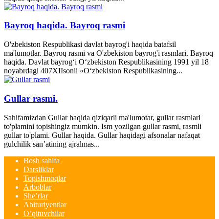
Bayroq haqida. Bayroq rasmi
O'zbekiston Respublikasi davlat bayrog'i haqida batafsil
ma'lumotlar. Bayroq rasmi va O'zbekiston bayrog'i rasmlari. Bayroq
haqida. Davlat bayrog‘i O‘zbekiston Respublikasining 1991 yil 18
noyabrdagi 407­XII­sonli «O‘zbekiston Respublikasining...
Gullar rasmi.
Sahifamizdan Gullar haqida qiziqarli ma'lumotar, gullar rasmlari
to'plamini topishingiz mumkin. Ism yozilgan gullar rasmi, rasmli
gullar to'plami. Gullar haqida. Gullar haqidagi afsonalar nafaqat
gulchilik san’atining ajralmas...
Bosh sahifa
Darsliklar
Topishmoqlar
Arboblar
She’rlar
Abituriyentlar
O’qituvchilar