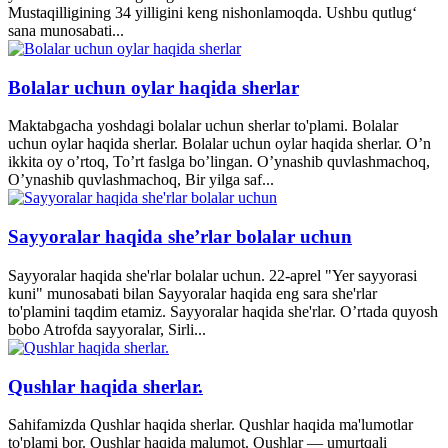
Mustaqilligining 34 yilligini keng nishonlamoqda. Ushbu qutlug‘
sana munosabati...
Bolalar uchun oylar haqida sherlar
Maktabgacha yoshdagi bolalar uchun sherlar to'plami. Bolalar
uchun oylar haqida sherlar. Bolalar uchun oylar haqida sherlar. O’n
ikkita oy o’rtoq, To’rt faslga bo’lingan. O’ynashib quvlashmachoq,
O’ynashib quvlashmachoq, Bir yilga saf...
Sayyoralar haqida she’rlar bolalar uchun
Sayyoralar haqida she'rlar bolalar uchun. 22-aprel "Yer sayyorasi
kuni" munosabati bilan Sayyoralar haqida eng sara she'rlar
to'plamini taqdim etamiz. Sayyoralar haqida she'rlar. O’rtada quyosh
bobo Atrofda sayyoralar, Sirli...
Qushlar haqida sherlar.
Sahifamizda Qushlar haqida sherlar. Qushlar haqida ma'lumotlar
to'plami bor. Qushlar haqida malumot. Qushlar — umurtqali