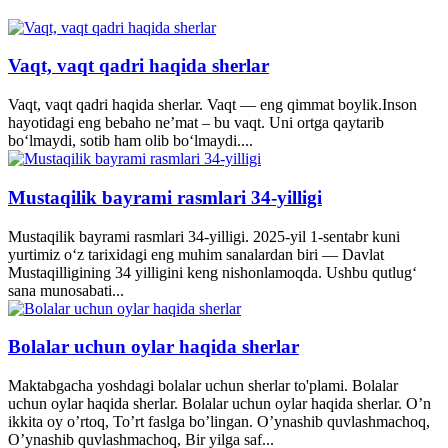
Vaqt, vaqt qadri haqida sherlar
Vaqt, vaqt qadri haqida sherlar. Vaqt — eng qimmat boylik.Inson
hayotidagi eng bebaho ne’mat – bu vaqt. Uni ortga qaytarib
bo‘lmaydi, sotib ham olib bo‘lmaydi....
Mustaqilik bayrami rasmlari 34-yilligi
Mustaqilik bayrami rasmlari 34-yilligi. 2025-yil 1-sentabr kuni
yurtimiz o‘z tarixidagi eng muhim sanalardan biri — Davlat
Mustaqilligining 34 yilligini keng nishonlamoqda. Ushbu qutlug‘
sana munosabati...
Bolalar uchun oylar haqida sherlar
Maktabgacha yoshdagi bolalar uchun sherlar to'plami. Bolalar
uchun oylar haqida sherlar. Bolalar uchun oylar haqida sherlar. O’n
ikkita oy o’rtoq, To’rt faslga bo’lingan. O’ynashib quvlashmachoq,
O’ynashib quvlashmachoq, Bir yilga saf...