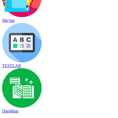
She'rlar
TESTLAR
Darsliklar