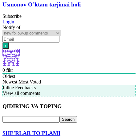
Usmonov O’ktam tarjimai holi
Subscribe
Login
Notify of
0
fikr
Oldest
Newest
Most Voted
Inline Feedbacks
View all comments
QIDIRING VA TOPING
SHE'RLAR TO'PLAMI