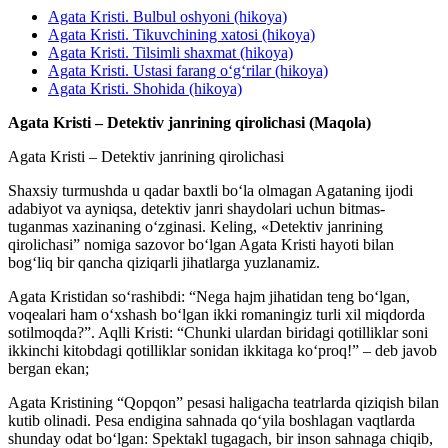
Agata Kristi. Bulbul oshyoni (hikoya)
Agata Kristi. Tikuvchining xatosi (hikoya)
Agata Kristi. Tilsimli shaxmat (hikoya)
Agata Kristi. Ustasi farang o‘g‘rilar (hikoya)
Agata Kristi. Shohida (hikoya)
Agata Kristi – Detektiv janrining qirolichasi (Maqola)
Agata Kristi – Detektiv janrining qirolichasi
Shaxsiy turmushda u qadar baxtli bo‘la olmagan Agataning ijodi
adabiyot va ayniqsa, detektiv janri shaydolari uchun bitmas-
tuganmas xazinaning o‘zginasi. Keling, «Detektiv janrining
qirolichasi” nomiga sazovor bo‘lgan Agata Kristi hayoti bilan
bog‘liq bir qancha qiziqarli jihatlarga yuzlanamiz.
Agata Kristidan so‘rashibdi: “Nega hajm jihatidan teng bo‘lgan,
voqealari ham o‘xshash bo‘lgan ikki romaningiz turli xil miqdorda
sotilmoqda?”. Aqlli Kristi: “Chunki ulardan biridagi qotilliklar soni
ikkinchi kitobdagi qotilliklar sonidan ikkitaga ko‘proq!” – deb javob
bergan ekan;
Agata Kristining “Qopqon” pesasi haligacha teatrlarda qiziqish bilan
kutib olinadi. Pesa endigina sahnada qo‘yila boshlagan vaqtlarda
shunday odat bo‘lgan: Spektakl tugagach, bir inson sahnaga chiqib,