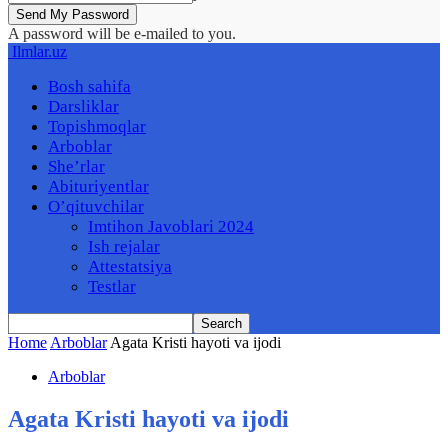
A password will be e-mailed to you.
Ilmlar.uz
Bosh sahifa
Darsliklar
Topishmoqlar
Arboblar
She’rlar
Abituriyentlar
O’qituvchilar
Imtihon Javoblari 2024
Ish rejalar
Attestatsiya
Testlar
Home
Arboblar
Agata Kristi hayoti va ijodi
Arboblar
Agata Kristi hayoti va ijodi