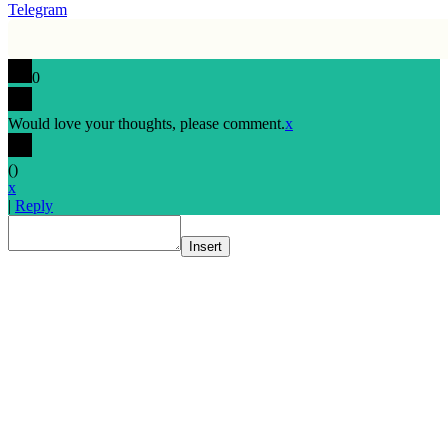
Telegram
0
Would love your thoughts, please comment.
x
(
)
x
|
Reply
Insert