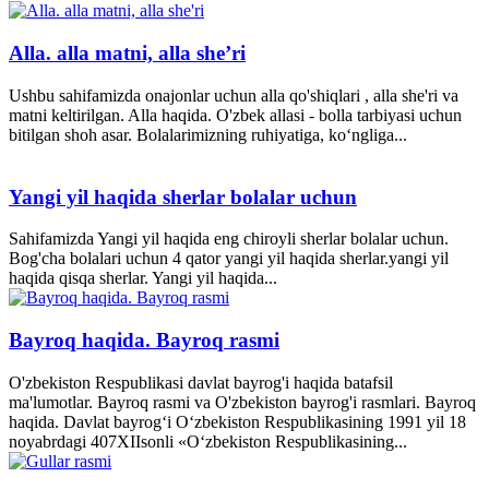
Alla. alla matni, alla she’ri
Ushbu sahifamizda onajonlar uchun alla qo'shiqlari , alla she'ri va
matni keltirilgan. Alla haqida. O'zbek allasi - bolla tarbiyasi uchun
bitilgan shoh asar. Bolalarimizning ruhiyatiga, ko‘ngliga...
Yangi yil haqida sherlar bolalar uchun
Sahifamizda Yangi yil haqida eng chiroyli sherlar bolalar uchun.
Bog'cha bolalari uchun 4 qator yangi yil haqida sherlar.yangi yil
haqida qisqa sherlar. Yangi yil haqida...
Bayroq haqida. Bayroq rasmi
O'zbekiston Respublikasi davlat bayrog'i haqida batafsil
ma'lumotlar. Bayroq rasmi va O'zbekiston bayrog'i rasmlari. Bayroq
haqida. Davlat bayrog‘i O‘zbekiston Respublikasining 1991 yil 18
noyabrdagi 407­XII­sonli «O‘zbekiston Respublikasining...