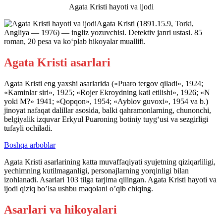
Agata Kristi hayoti va ijodi
Agata Kristi (1891.15.9, Torki,
Angliya — 1976) — ingliz yozuvchisi. Detektiv janri ustasi. 85
roman, 20 pesa va ko‘plab hikoyalar muallifi.
Agata Kristi asarlari
Agata Kristi eng yaxshi asarlarida («Puaro tergov qiladi», 1924;
«Kaminlar siri», 1925; «Rojer Ekroydning katl etilishi», 1926; «N
yoki M?» 1941; «Qopqon», 1954; «Ayblov guvoxi», 1954 va b.)
jinoyat nafaqat dalillar asosida, balki qahramonlarning, chunonchi,
belgiyalik izquvar Erkyul Puaroning botiniy tuyg‘usi va sezgirligi
tufayli ochiladi.
Boshqa arboblar
Agata Kristi asarlarining katta muvaffaqiyati syujetning qiziqarliligi,
yechimning kutilmaganligi, personajlarning yorqinligi bilan
izohlanadi. Asarlari 103 tilga tarjima qilingan. Agata Kristi hayoti va
ijodi qiziq bo’lsa ushbu maqolani o’qib chiqing.
Asarlari va hikoyalari