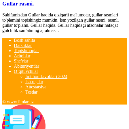
Gullar rasmi.
Sahifamizdan Gullar haqida qiziqarli ma'lumotar, gullar rasmlari
to'plamini topishingiz mumkin. Ism yozilgan gullar rasmi, rasmli
gullar to'plami. Gullar haqida. Gullar haqidagi afsonalar nafaqat
gulchilik san’atining ajralmas...
Bosh sahifa
Darsliklar
Topishmoqlar
Arboblar
She’rlar
Abituriyentlar
O’qituvchilar
Imtihon Javoblari 2024
Ish rejalar
Attestatsiya
Testlar
© www.ilmlar.uz