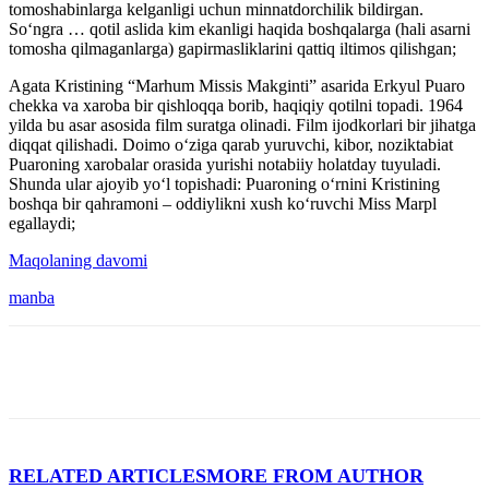
tomoshabinlarga kelganligi uchun minnatdorchilik bildirgan.
So‘ngra … qotil aslida kim ekanligi haqida boshqalarga (hali asarni
tomosha qilmaganlarga) gapirmasliklarini qattiq iltimos qilishgan;
Agata Kristining “Marhum Missis Makginti” asarida Erkyul Puaro
chekka va xaroba bir qishloqqa borib, haqiqiy qotilni topadi. 1964
yilda bu asar asosida film suratga olinadi. Film ijodkorlari bir jihatga
diqqat qilishadi. Doimo o‘ziga qarab yuruvchi, kibor, noziktabiat
Puaroning xarobalar orasida yurishi notabiiy holatday tuyuladi.
Shunda ular ajoyib yo‘l topishadi: Puaroning o‘rnini Kristining
boshqa bir qahramoni – oddiylikni xush ko‘ruvchi Miss Marpl
egallaydi;
Maqolaning davomi
manba
RELATED ARTICLES
MORE FROM AUTHOR