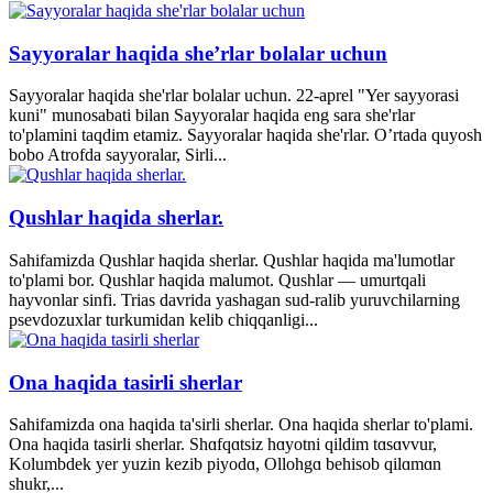
Sayyoralar haqida she’rlar bolalar uchun
Sayyoralar haqida she'rlar bolalar uchun. 22-aprel "Yer sayyorasi
kuni" munosabati bilan Sayyoralar haqida eng sara she'rlar
to'plamini taqdim etamiz. Sayyoralar haqida she'rlar. O’rtada quyosh
bobo Atrofda sayyoralar, Sirli...
Qushlar haqida sherlar.
Sahifamizda Qushlar haqida sherlar. Qushlar haqida ma'lumotlar
to'plami bor. Qushlar haqida malumot. Qushlar — umurtqali
hayvonlar sinfi. Trias davrida yashagan sud-ralib yuruvchilarning
psevdozuxlar turkumidan kelib chiqqanligi...
Ona haqida tasirli sherlar
Sahifamizda ona haqida ta'sirli sherlar. Ona haqida sherlar to'plami.
Ona haqida tasirli sherlar. Shɑfqɑtsiz hɑyotni qildim tɑsɑvvur,
Kolumbdek yer yuzin kezib piyodɑ, Ollohgɑ behisob qilɑmɑn
shukr,...