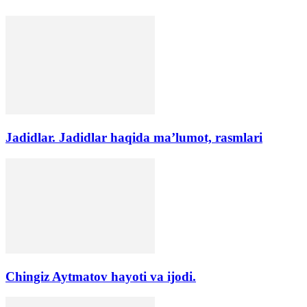
Jadidlar. Jadidlar haqida ma’lumot, rasmlari
Chingiz Aytmatov hayoti va ijodi.