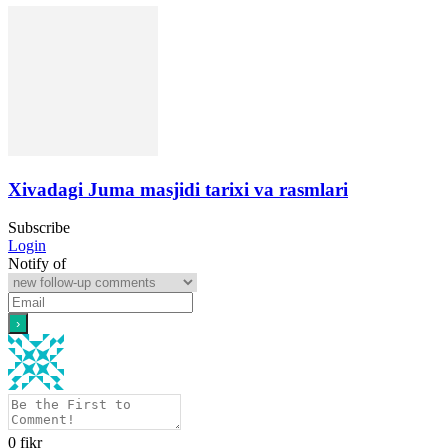
Xivadagi Juma masjidi tarixi va rasmlari
Subscribe
Login
Notify of
0
fikr