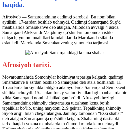
haqida.
Afrosiyob — Samarqandning qadimgi xarobasi. Bu nom bilan
aytilishi 17-asrdan boshlab uchraydi. Qadimgi Samarqand Sug’d
manbalarida Smarakanve deb atalgan. Miloddan avvalgi 4-asrda
Samarqand Aleksandr Maqduniy qo’shinlari tomonidan istilo
etilgach, yunon mualliflari kundaliklarida Marokanda sifatida
eslatiladi. Marokanda Smarakanvening yunoncha tarjimasi.
Afrosiyob tarixi.
Movarounnahrda Somoniylar hokimiyat tepasiga kelgach, qadimgi
Smarakanve 9-asrdan boshlab Samarqand deb atala boshlandi. 11-
15-asrlarda turkiy tilda bitilgan adabiyotlarda Samarqand Semizkent
sifatida uchraydi. 15-asrdan forsiy va turkiy tillardagi manbalarda bir
xilda Samarqand nomi ishlatiladigan bo’ldi. Afrosiyob hozirgi
Samarqandning shimoliy chegarasiga tutashgan keng bo’sh
tepaliklar bo’lib, uning maydoni 219 gektar. Tepalikning shimoliy
Siyob arig’i bilan chegaralangan. Janubiy tomondan “Eski shahar”
deb atalgan Samarqandga qo’shilib ketgan. Shaharning dastlabki
tarixi haqida yozma manbalarda ma’lumotlar juda kam uchraydi.
Ko’hna shaharda o’tkazilgan arxeologik qazishlar esa bunday