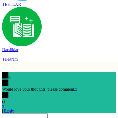
TESTLAR
Darsliklar
Telegram
0
Would love your thoughts, please comment.
x
(
)
x
|
Reply