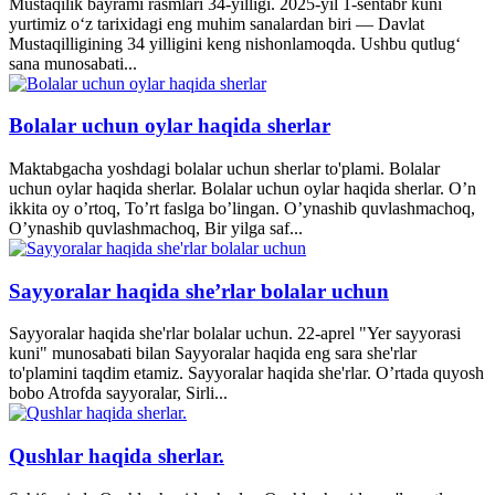
Mustaqilik bayrami rasmlari 34-yilligi. 2025-yil 1-sentabr kuni
yurtimiz o‘z tarixidagi eng muhim sanalardan biri — Davlat
Mustaqilligining 34 yilligini keng nishonlamoqda. Ushbu qutlug‘
sana munosabati...
Bolalar uchun oylar haqida sherlar
Maktabgacha yoshdagi bolalar uchun sherlar to'plami. Bolalar
uchun oylar haqida sherlar. Bolalar uchun oylar haqida sherlar. O’n
ikkita oy o’rtoq, To’rt faslga bo’lingan. O’ynashib quvlashmachoq,
O’ynashib quvlashmachoq, Bir yilga saf...
Sayyoralar haqida she’rlar bolalar uchun
Sayyoralar haqida she'rlar bolalar uchun. 22-aprel "Yer sayyorasi
kuni" munosabati bilan Sayyoralar haqida eng sara she'rlar
to'plamini taqdim etamiz. Sayyoralar haqida she'rlar. O’rtada quyosh
bobo Atrofda sayyoralar, Sirli...
Qushlar haqida sherlar.