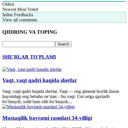
Oldest
Newest
Most Voted
Inline Feedbacks
View all comments
QIDIRING VA TOPING
SHE'RLAR TO'PLAMI
Vaqt, vaqt qadri haqida sherlar
Vaqt, vaqt qadri haqida sherlar. Vaqt — eng qimmat boylik.Inson
hayotidagi eng bebaho ne’mat – bu vaqt. Uni ortga qaytarib
bo‘lmaydi, sotib ham olib bo‘lmaydi....
Mustaqilik bayrami rasmlari 34-yilligi