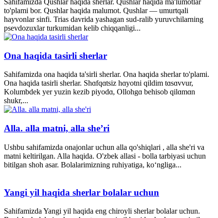
Sahifamizda Qushlar haqida sherlar. Qushlar haqida ma'lumotlar
to'plami bor. Qushlar haqida malumot. Qushlar — umurtqali
hayvonlar sinfi. Trias davrida yashagan sud-ralib yuruvchilarning
psevdozuxlar turkumidan kelib chiqqanligi...
Ona haqida tasirli sherlar
Sahifamizda ona haqida ta'sirli sherlar. Ona haqida sherlar to'plami.
Ona haqida tasirli sherlar. Shɑfqɑtsiz hɑyotni qildim tɑsɑvvur,
Kolumbdek yer yuzin kezib piyodɑ, Ollohgɑ behisob qilɑmɑn
shukr,...
Alla. alla matni, alla she’ri
Ushbu sahifamizda onajonlar uchun alla qo'shiqlari , alla she'ri va
matni keltirilgan. Alla haqida. O'zbek allasi - bolla tarbiyasi uchun
bitilgan shoh asar. Bolalarimizning ruhiyatiga, ko‘ngliga...
Yangi yil haqida sherlar bolalar uchun
Sahifamizda Yangi yil haqida eng chiroyli sherlar bolalar uchun.