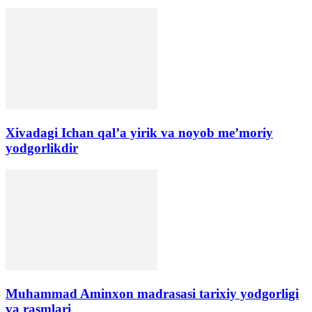
Xivadagi Ichan qal’a yirik va noyob me’moriy
yodgorlikdir
​Muhammad Aminxon madrasasi tarixiy yodgorligi
va rasmlari