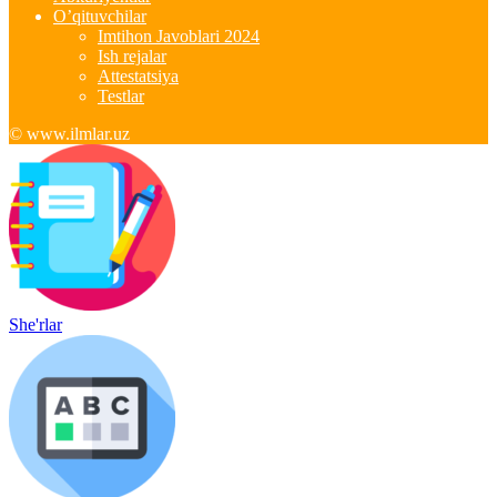
O’qituvchilar
Imtihon Javoblari 2024
Ish rejalar
Attestatsiya
Testlar
© www.ilmlar.uz
She'rlar