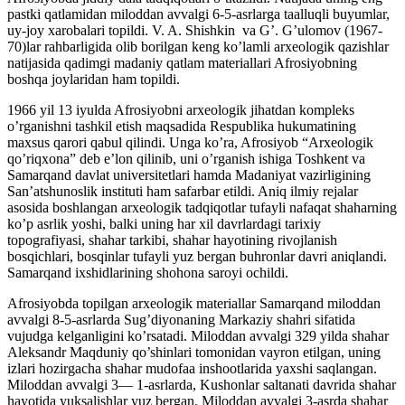
pastki qatlamidan miloddan avvalgi 6-5-asrlarga taalluqli buyumlar,
uy-joy xarobalari topildi. V. A. Shishkin va G’. G’ulomov (1967-
70)lar rahbarligida olib borilgan keng ko’lamli arxeologik qazishlar
natijasida qadimgi madaniy qatlam materiallari Afrosiyobning
boshqa joylaridan ham topildi.
1966 yil 13 iyulda Afrosiyobni arxeologik jihatdan kompleks
o’rganishni tashkil etish maqsadida Respublika hukumatining
maxsus qarori qabul qilindi. Unga ko’ra, Afrosiyob “Arxeologik
qo’riqxona” deb e’lon qilinib, uni o’rganish ishiga Toshkent va
Samarqand davlat universitetlari hamda Madaniyat vazirligining
San’atshunoslik instituti ham safarbar etildi. Aniq ilmiy rejalar
asosida boshlangan arxeologik tadqiqotlar tufayli nafaqat shaharning
ko’p asrlik yoshi, balki uning har xil davrlardagi tarixiy
topografiyasi, shahar tarkibi, shahar hayotining rivojlanish
bosqichlari, bosqinlar tufayli yuz bergan buhronlar davri aniqlandi.
Samarqand ixshidlarining shohona saroyi ochildi.
Afrosiyobda topilgan arxeologik materiallar Samarqand miloddan
avvalgi 8-5-asrlarda Sug’diyonaning Markaziy shahri sifatida
vujudga kelganligini ko’rsatadi. Miloddan avvalgi 329 yilda shahar
Aleksandr Maqduniy qo’shinlari tomonidan vayron etilgan, uning
izlari hozirgacha shahar mudofaa inshootlarida yaxshi saqlangan.
Miloddan avvalgi 3— 1-asrlarda, Kushonlar saltanati davrida shahar
hayotida yuksalishlar yuz bergan. Miloddan avvalgi 3-asrda shahar