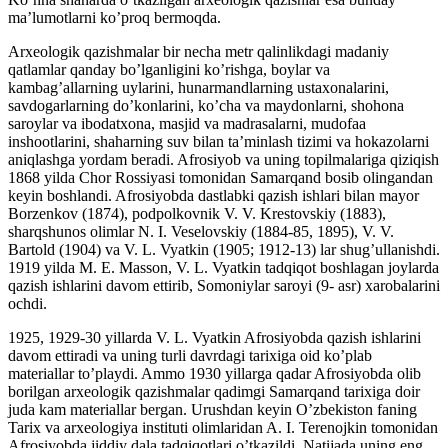
ma’lumotlarni ko’proq bermoqda.
Arxeologik qazishmalar bir necha metr qalinlikdagi madaniy
qatlamlar qanday bo’lganligini ko’rishga, boylar va
kambag’allarning uylarini, hunarmandlarning ustaxonalarini,
savdogarlarning do’konlarini, ko’cha va maydonlarni, shohona
saroylar va ibodatxona, masjid va madrasalarni, mudofaa
inshootlarini, shaharning suv bilan ta’minlash tizimi va hokazolarni
aniqlashga yordam beradi. Afrosiyob va uning topilmalariga qiziqish
1868 yilda Chor Rossiyasi tomonidan Samarqand bosib olingandan
keyin boshlandi. Afrosiyobda dastlabki qazish ishlari bilan mayor
Borzenkov (1874), podpolkovnik V. V. Krestovskiy (1883),
sharqshunos olimlar N. I. Veselovskiy (1884-85, 1895), V. V.
Bartold (1904) va V. L. Vyatkin (1905; 1912-13) lar shug’ullanishdi.
1919 yilda M. E. Masson, V. L. Vyatkin tadqiqot boshlagan joylarda
qazish ishlarini davom ettirib, Somoniylar saroyi (9- asr) xarobalarini
ochdi.
1925, 1929-30 yillarda V. L. Vyatkin Afrosiyobda qazish ishlarini
davom ettiradi va uning turli davrdagi tarixiga oid ko’plab
materiallar to’playdi. Ammo 1930 yillarga qadar Afrosiyobda olib
borilgan arxeologik qazishmalar qadimgi Samarqand tarixiga doir
juda kam materiallar bergan. Urushdan keyin O’zbekiston faning
Tarix va arxeologiya instituti olimlaridan A. I. Terenojkin tomonidan
Afrosiyobda jiddiy dala tadqiqotlari o’tkazildi. Natijada uning eng