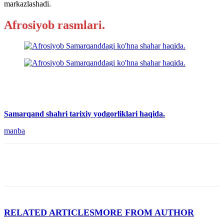
markazlashadi.
Afrosiyob rasmlari.
Samarqand shahri tarixiy yodgorliklari haqida.
manba
RELATED ARTICLES
MORE FROM AUTHOR