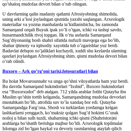
qo’shaloq mudofaa devori bilan o’rab olingan.
U davrlarning qalin madaniy qatlami Afrosiyobning shimolida,
uning arki a’losi joylashgan qismida yaxshi saqlangan. Arxeologik
materiallar va yozma manbalarda ta’kidlanishicha, bu zamonda
Samarqand orqali Buyuk ipak yo’li o’tgan, ichki va tashqi savdo,
hunarmandchilik rivoj topgan. Ilk o’rta asrlarda Samarqand
Sug’diyonaniig bosh shahri sifatida nufuzli mavqega ega bo’lib,
shahar ijtimoiy va iqtisodiy xayotida tub o’zgarishlar yuz berdi.
Badavlat dehqon xo’jaliklari kuchaydi, xuddi shu kezlarda ularning
qasrlari joylashgan Afrosiyobning shim. qismi mudofaa devori bilan
o’rab olindi.
Buxoro – Ark qo’rg’oni tarixi,fotosuratlari bilan
Bu holat Movarounnahr va unga qo’shni viloyatlarda ham yuz berdi.
Bu davrda Samarqand hukmdorlari “Ixshid”, Buxoro hukmdorlari
esa “Buxorxudot” deb atalgan. 712 yilda arablar fotihi Qutayba ibn
Muslim qo’shin tortib kelganda, Samarqandning mudofaa devorlari
mustahkam bo’lib, atrofida suv to’la xandaq bor edi. Qutayba
Samarqandga Farg’ona, Shosh va turklardan yordamga kelgan
lashkarlarni yenggach, ko’maksiz qolgan Sug’d hokimi G’urak
noiloj u bilan sulh tuzdi, shaharning ichki qismi (Shahriston)ni
arablarga bo’shatib berishga majbur bo’ldi. Arxeologik topilmalar
Islomga zid bo’lgan haykal va devoriy rasmlarning ataylab qilich