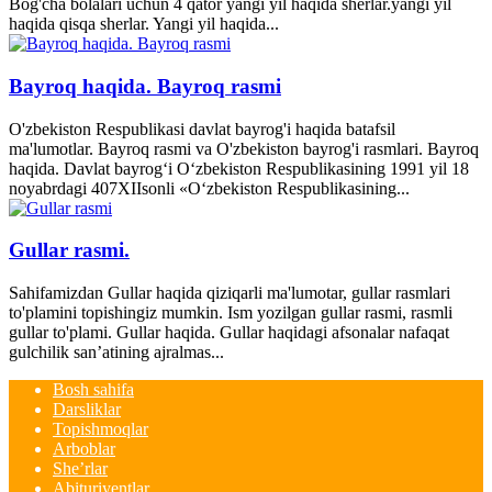
Bog'cha bolalari uchun 4 qator yangi yil haqida sherlar.yangi yil
haqida qisqa sherlar. Yangi yil haqida...
Bayroq haqida. Bayroq rasmi
O'zbekiston Respublikasi davlat bayrog'i haqida batafsil
ma'lumotlar. Bayroq rasmi va O'zbekiston bayrog'i rasmlari. Bayroq
haqida. Davlat bayrog‘i O‘zbekiston Respublikasining 1991 yil 18
noyabrdagi 407­XII­sonli «O‘zbekiston Respublikasining...
Gullar rasmi.
Sahifamizdan Gullar haqida qiziqarli ma'lumotar, gullar rasmlari
to'plamini topishingiz mumkin. Ism yozilgan gullar rasmi, rasmli
gullar to'plami. Gullar haqida. Gullar haqidagi afsonalar nafaqat
gulchilik san’atining ajralmas...
Bosh sahifa
Darsliklar
Topishmoqlar
Arboblar
She’rlar
Abituriyentlar