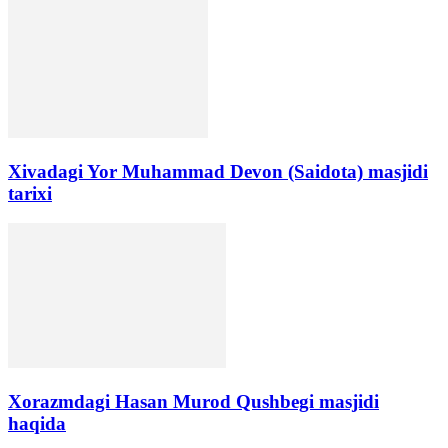
Xivadagi Yor Muhammad Devon (Saidota) masjidi
tarixi
Xorazmdagi Hasan Murod Qushbegi masjidi
haqida