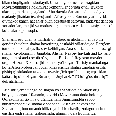
bilan chopilganini isbotlaydi. 9-asrning ikkinchi choragidan
Movarounnahrda hokimiyat Somoniylar qo’liga o’tdi. Buxoro
ularning markaziga aylandi. Shu davrda Samarqand iqtisodiy va
madaniy jihatdan tez rivojlandi. Afrosiyobda Somoniylar davrida
o’ymakor ganch naqshlar bilan bezatilgan saroylar, badavlat dehqon
xonadonlari, masjid va madrasalar, hammom va kanalizasiyalar, tosh
ko’chalar topilmoqda.
Shaharni suv bilan ta’minlash og’irligidan aholining ehtiyojini
qondirish uchun shahar hayotining dastlabki yillaridayoq Darg’om
tomonidan kanal qazib, suv keltirilgan. Ana shu kanal izlari hozirgi
shahar xiyobonining Janubda, Alisher Navoiy haykali qad ko’tarib
turgan maskanda ochib o’rganildi. Bu kanal Registon maydoni
orqali Hazrati Xizr masjidi tomon yo’l olgan. Tarixiy manbalarga
ko’ra Afrosiyobga Janubdan kiraverishda shahar xandaqi ustiga
pishiq g’ishtlardan ravoqpi suvayirg’ich qurilib, uning tepasidan
katta ariq o’tkazilgan. Bu ariqni “Juyi arziz” (“Qo’rg’oshin ariq”)
deb ataganlar.
Ariq shu yerda uchga bo’lingan va shahar oralab Siyob arig’i
bo’yiga borgan. 10-asrning oxirida Movarounnahrda hokimiyat
Qoraxoniylar qo’liga o’tganida ham Samarqandda savdo,
hunarmandchilik, shahar obodonchilik ishlari davom etadi.
Shaharning hunarmandchilik qiyofasi kuchayib, zodagon dehqon
qasrlari endi shahar tashqarisida, ularning dala hovlilarida