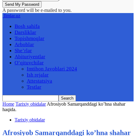
A password will be e-mailed to you.
Ilmlar.uz
Bosh sahifa
Darsliklar
Topishmoqlar
Arboblar
She’rlar
Abituriyentlar
O’qituvchilar
Imtihon Javoblari 2024
Ish rejalar
Attestatsiya
Testlar
Home
Tarixiy obidalar
Afrosiyob Samarqanddagi ko’hna shahar
haqida.
Tarixiy obidalar
Afrosiyob Samarqanddagi ko’hna shahar