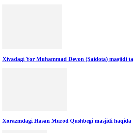
Xivadagi Yor Muhammad Devon (Saidota) masjidi ta
Xorazmdagi Hasan Murod Qushbegi masjidi haqida