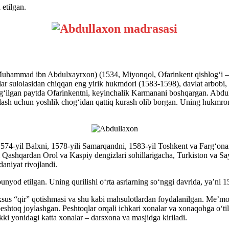
etilgan.
ja Muhammad ibn Abdulxayrxon) (1534, Miyonqol, Ofarinkent qishlog‘
lar sulolasidan chiqqan eng yirik hukmdori (1583-1598), davlat arbobi,
ug‘ilgan paytda Ofarinkentni, keyinchalik Karmanani boshqargan. Abd
lash uchun yoshlik chog‘idan qattiq kurash olib borgan. Uning hukmronl
574-yil Balxni, 1578-yili Samarqandni, 1583-yil Toshkent va Farg‘onan
di Qashqardan Orol va Kaspiy dengizlari sohillarigacha, Turkiston va 
aniyat rivojlandi.
nyod etilgan. Uning qurilishi o‘rta asrlarning so‘nggi davrida, ya’ni 15
xsus “qir” qotishmasi va shu kabi mahsulotlardan foydalanilgan. Me’mo
 peshtoq joylashgan. Peshtoqlar orqali ichkari xonalar va xonaqohga o‘t
kki yonidagi katta xonalar – darsxona va masjidga kiriladi.