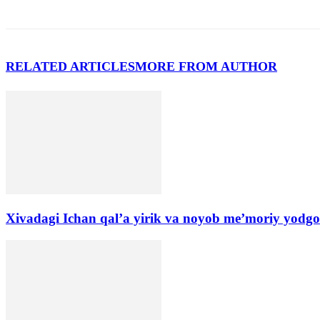
RELATED ARTICLES
MORE FROM AUTHOR
Xivadagi Ichan qal’a yirik va noyob me’moriy yodgo