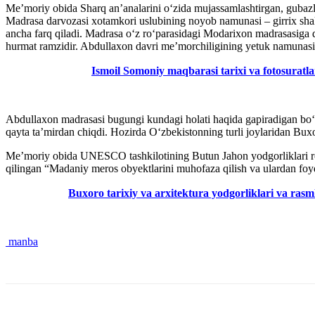
Me’moriy obida Sharq an’analarini o‘zida mujassamlashtirgan, gubazli
Madrasa darvozasi xotamkori uslubining noyob namunasi – girrix shak
ancha farq qiladi. Madrasa o‘z ro‘parasidagi Modarixon madrasasiga 
hurmat ramzidir. Abdullaxon davri me’morchiligining yetuk namunasi
Ismoil Somoniy maqbarasi tarixi va fotosuratl
Abdullaxon madrasasi bugungi kundagi holati haqida gapiradigan bo‘
qayta ta’mirdan chiqdi. Hozirda O‘zbekistonning turli joylaridan Buxor
Me’moriy obida UNESCO tashkilotining Butun Jahon yodgorliklari ro‘y
qilingan “Madaniy meros obyektlarini muhofaza qilish va ulardan foyd
Buxoro tarixiy va arxitektura yodgorliklari va rasm
manba