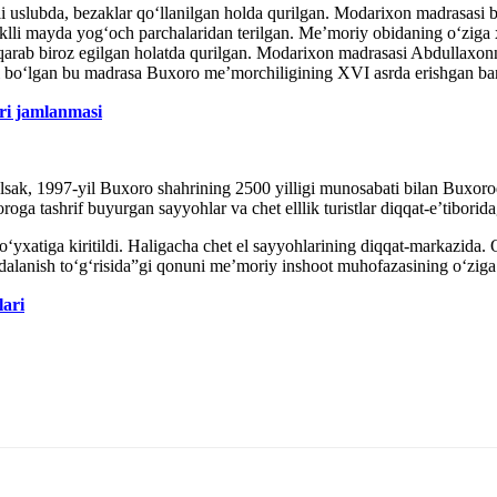
 uslubda, bezaklar qo‘llanilgan holda qurilgan. Modarixon madrasasi bi
lli mayda yog‘och parchalaridan terilgan. Me’moriy obidaning o‘ziga x
qarab biroz egilgan holatda qurilgan. Modarixon madrasasi Abdullaxonni
 bo‘lgan bu madrasa Buxoro me’morchiligining XVI asrda erishgan barc
ari jamlanmasi
lsak, 1997-yil Buxoro shahrining 2500 yilligi munosabati bilan Buxor
oga tashrif buyurgan sayyohlar va chet elllik turistlar diqqat-e’tiborid
xatiga kiritildi. Haligacha chet el sayyohlarining diqqat-markazida. 
alanish to‘g‘risida”gi qonuni me’moriy inshoot muhofazasining o‘ziga 
lari