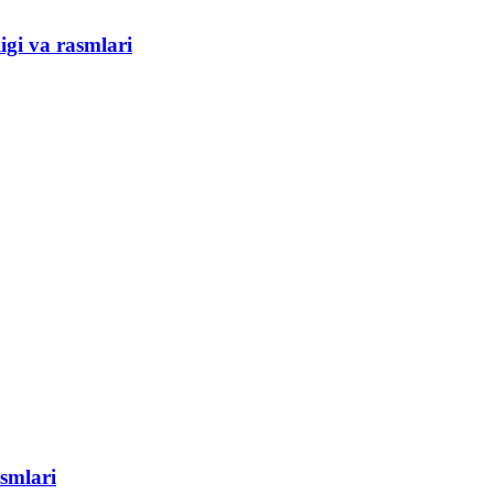
gi va rasmlari
asmlari