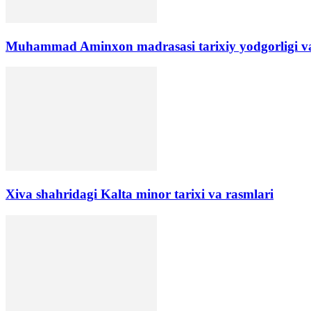
​Muhammad Aminxon madrasasi tarixiy yodgorligi va
Xiva shahridagi Kalta minor tarixi va rasmlari