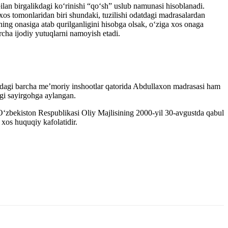
lan birgalikdagi ko‘rinishi “qo‘sh” uslub namunasi hisoblanadi.
os tomonlaridan biri shundaki, tuzilishi odatdagi madrasalardan
ng onasiga atab qurilganligini hisobga olsak, o‘ziga xos onaga
ha ijodiy yutuqlarni namoyish etadi.
odagi barcha me’moriy inshootlar qatorida Abdullaxon madrasasi ham
agi sayirgohga aylangan.
O‘zbekiston Respublikasi Oliy Majlisining 2000-yil 30-avgustda qabul
xos huquqiy kafolatidir.