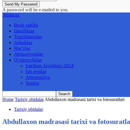
A password will be e-mailed to you.
Ilmlar.uz
Bosh sahifa
Darsliklar
Topishmoqlar
Arboblar
She’rlar
Abituriyentlar
O’qituvchilar
Imtihon Javoblari 2024
Ish rejalar
Attestatsiya
Testlar
Home
Tarixiy obidalar
Abdullaxon madrasasi tarixi va fotosuratlari
Tarixiy obidalar
Abdullaxon madrasasi tarixi va fotosuratla