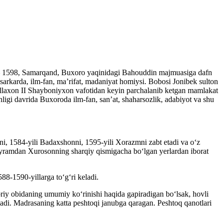
i – 1598, Samarqand, Buxoro yaqinidagi Bahouddin majmuasiga dafn
 sarkarda, ilm-fan, ma’rifat, madaniyat homiysi. Bobosi Jonibek sulton
ullaxon II Shayboniyxon vafotidan keyin parchalanib ketgan mamlakat
igi davrida Buxoroda ilm-fan, san’at, shaharsozlik, adabiyot va shu
i, 1584-yili Badaxshonni, 1595-yili Xorazmni zabt etadi va o‘z
Sayramdan Xurosonning sharqiy qismigacha bo‘lgan yerlardan iborat
88-1590-yillarga to‘g‘ri keladi.
riy obidaning umumiy ko‘rinishi haqida gapiradigan bo‘lsak, hovli
iladi. Madrasaning katta peshtoqi janubga qaragan. Peshtoq qanotlari