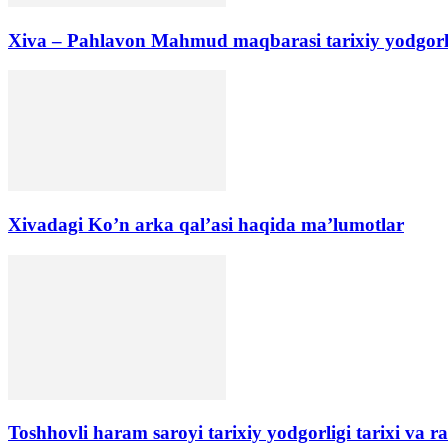
Xiva – Pahlavon Mahmud maqbarasi tarixiy yodgorli
Xivadagi Ko’n arka qal’asi haqida ma’lumotlar
Toshhovli haram saroyi tarixiy yodgorligi tarixi va r