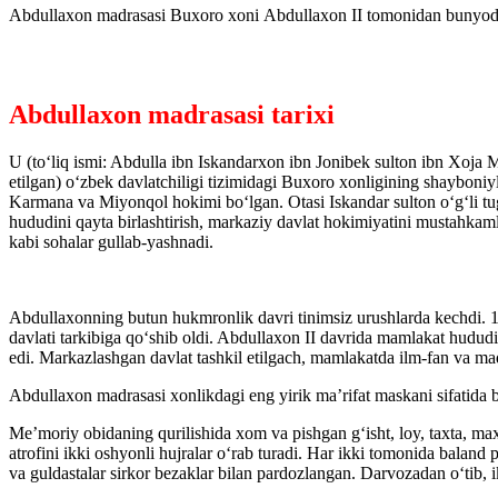
Abdullaxon madrasasi Buxoro xoni Abdullaxon II tomonidan bunyod 
Abdullaxon madrasasi tarixi
U (to‘liq ismi: Abdulla ibn Iskandarxon ibn Jonibek sulton ibn Xo
etilgan) o‘zbek davlatchiligi tizimidagi Buxoro xonligining shayboniy
Karmana va Miyonqol hokimi bo‘lgan. Otasi Iskandar sulton o‘g‘li t
hududini qayta birlashtirish, markaziy davlat hokimiyatini mustahkam
kabi sohalar gullab-yashnadi.
Abdullaxonning butun hukmronlik davri tinimsiz urushlarda kechdi. 1
davlati tarkibiga qo‘shib oldi. Abdullaxon II davrida mamlakat hudu
edi. Markazlashgan davlat tashkil etilgach, mamlakatda ilm-fan va mad
Abdullaxon madrasasi xonlikdagi eng yirik ma’rifat maskani sifatida bu
Me’moriy obidaning qurilishida xom va pishgan g‘isht, loy, taxta, ma
atrofini ikki oshyonli hujralar o‘rab turadi. Har ikki tomonida baland
va guldastalar sirkor bezaklar bilan pardozlangan. Darvozadan o‘tib, i