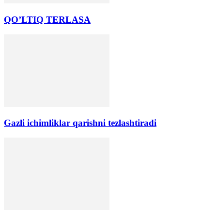
QO’LTIQ TERLАSА
Gazli ichimliklar qarishni tezlashtiradi