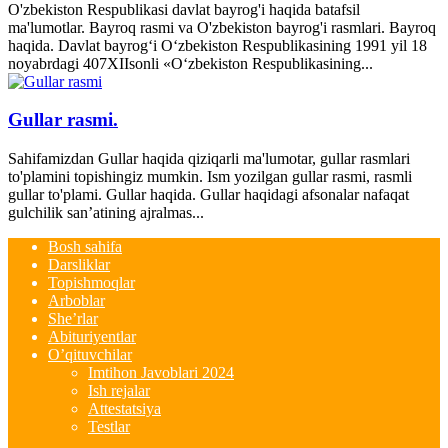
O'zbekiston Respublikasi davlat bayrog'i haqida batafsil
ma'lumotlar. Bayroq rasmi va O'zbekiston bayrog'i rasmlari. Bayroq
haqida. Davlat bayrog‘i O‘zbekiston Respublikasining 1991 yil 18
noyabrdagi 407­XII­sonli «O‘zbekiston Respublikasining...
Gullar rasmi.
Sahifamizdan Gullar haqida qiziqarli ma'lumotar, gullar rasmlari
to'plamini topishingiz mumkin. Ism yozilgan gullar rasmi, rasmli
gullar to'plami. Gullar haqida. Gullar haqidagi afsonalar nafaqat
gulchilik san’atining ajralmas...
Bosh sahifa
Darsliklar
Topishmoqlar
Arboblar
She’rlar
Abituriyentlar
O’qituvchilar
Imtihon Javoblari 2024
Ish rejalar
Attestatsiya
Testlar