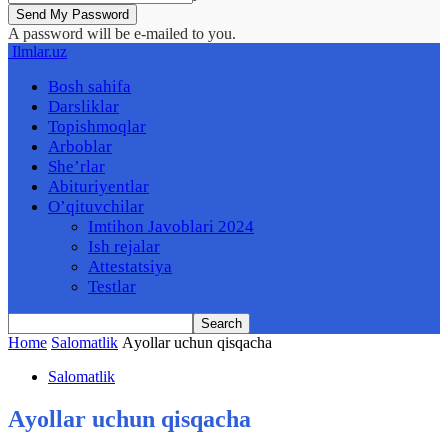
A password will be e-mailed to you.
Ilmlar.uz
Bosh sahifa
Darsliklar
Topishmoqlar
Arboblar
She’rlar
Abituriyentlar
O’qituvchilar
Imtihon Javoblari 2024
Ish rejalar
Attestatsiya
Testlar
Home
Salomatlik
Аyollar uchun qisqacha
Salomatlik
Аyollar uchun qisqacha