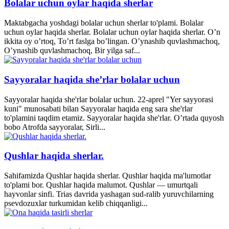
Bolalar uchun oylar haqida sherlar
Maktabgacha yoshdagi bolalar uchun sherlar to'plami. Bolalar
uchun oylar haqida sherlar. Bolalar uchun oylar haqida sherlar. O’n
ikkita oy o’rtoq, To’rt faslga bo’lingan. O’ynashib quvlashmachoq,
O’ynashib quvlashmachoq, Bir yilga saf...
Sayyoralar haqida she’rlar bolalar uchun
Sayyoralar haqida she'rlar bolalar uchun. 22-aprel "Yer sayyorasi
kuni" munosabati bilan Sayyoralar haqida eng sara she'rlar
to'plamini taqdim etamiz. Sayyoralar haqida she'rlar. O’rtada quyosh
bobo Atrofda sayyoralar, Sirli...
Qushlar haqida sherlar.
Sahifamizda Qushlar haqida sherlar. Qushlar haqida ma'lumotlar
to'plami bor. Qushlar haqida malumot. Qushlar — umurtqali
hayvonlar sinfi. Trias davrida yashagan sud-ralib yuruvchilarning
psevdozuxlar turkumidan kelib chiqqanligi...