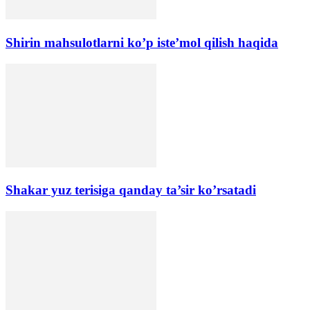
Shirin mahsulotlarni ko’p iste’mol qilish haqida
Shakar yuz terisiga qanday ta’sir koʼrsatadi