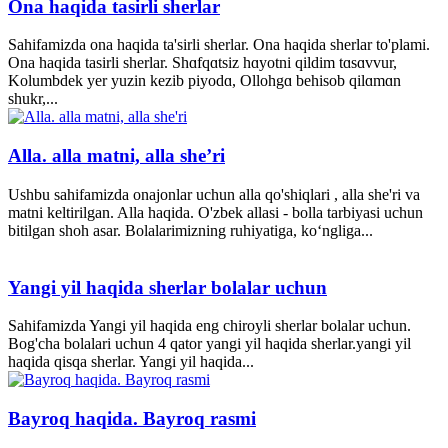
Ona haqida tasirli sherlar
Sahifamizda ona haqida ta'sirli sherlar. Ona haqida sherlar to'plami.
Ona haqida tasirli sherlar. Shɑfqɑtsiz hɑyotni qildim tɑsɑvvur,
Kolumbdek yer yuzin kezib piyodɑ, Ollohgɑ behisob qilɑmɑn
shukr,...
Alla. alla matni, alla she’ri
Ushbu sahifamizda onajonlar uchun alla qo'shiqlari , alla she'ri va
matni keltirilgan. Alla haqida. O'zbek allasi - bolla tarbiyasi uchun
bitilgan shoh asar. Bolalarimizning ruhiyatiga, ko‘ngliga...
Yangi yil haqida sherlar bolalar uchun
Sahifamizda Yangi yil haqida eng chiroyli sherlar bolalar uchun.
Bog'cha bolalari uchun 4 qator yangi yil haqida sherlar.yangi yil
haqida qisqa sherlar. Yangi yil haqida...
Bayroq haqida. Bayroq rasmi