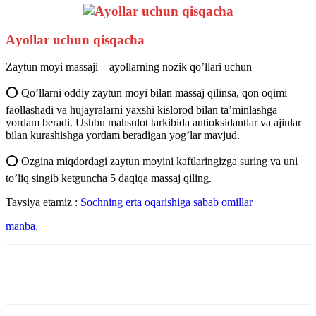
Аyollar uchun qisqacha
Zaytun moyi massaji – ayollarning nozik qoʼllari uchun
⭕️ Qoʼllarni oddiy zaytun moyi bilan massaj qilinsa, qon oqimi
faollashadi va hujayralarni yaxshi kislorod bilan taʼminlashga
yordam beradi. Ushbu mahsulot tarkibida antioksidantlar va ajinlar
bilan kurashishga yordam beradigan yogʼlar mavjud.
⭕️ Ozgina miqdordagi zaytun moyini kaftlaringizga suring va uni
toʼliq singib ketguncha 5 daqiqa massaj qiling.
Tavsiya etamiz :
Sochning erta oqarishiga sabab omillar
manba.