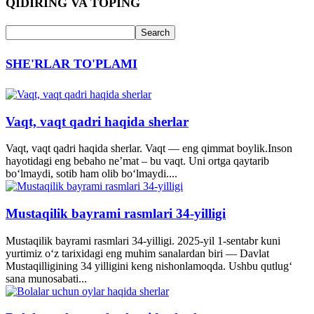
QIDIRING VA TOPING
SHE'RLAR TO'PLAMI
Vaqt, vaqt qadri haqida sherlar
Vaqt, vaqt qadri haqida sherlar. Vaqt — eng qimmat boylik.Inson
hayotidagi eng bebaho ne’mat – bu vaqt. Uni ortga qaytarib
bo‘lmaydi, sotib ham olib bo‘lmaydi....
Mustaqilik bayrami rasmlari 34-yilligi
Mustaqilik bayrami rasmlari 34-yilligi. 2025-yil 1-sentabr kuni
yurtimiz o‘z tarixidagi eng muhim sanalardan biri — Davlat
Mustaqilligining 34 yilligini keng nishonlamoqda. Ushbu qutlug‘
sana munosabati...