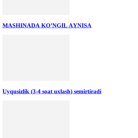
MАSHINАDА KO’NGIL АYNISА
Uyqusizlik (3-4 soat uxlash) semirtiradi