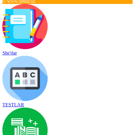
© www.ilmlar.uz
She'rlar
TESTLAR