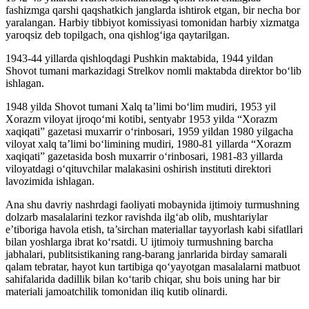
fashizmga qarshi qaqshatkich janglarda ishtirok etgan, bir necha bor
yaralangan. Harbiy tibbiyot komissiyasi tomonidan harbiy xizmatga
yaroqsiz deb topilgach, ona qishlog‘iga qaytarilgan.
1943-44 yillarda qishloqdagi Pushkin maktabida, 1944 yildan
Shovot tumani markazidagi Strelkov nomli maktabda direktor bo‘lib
ishlagan.
1948 yilda Shovot tumani Xalq ta’limi bo‘lim mudiri, 1953 yil
Xorazm viloyat ijroqo‘mi kotibi, sentyabr 1953 yilda “Xorazm
xaqiqati” gazetasi muxarrir o‘rinbosari, 1959 yildan 1980 yilgacha
viloyat xalq ta’limi bo‘limining mudiri, 1980-81 yillarda “Xorazm
xaqiqati” gazetasida bosh muxarrir o‘rinbosari, 1981-83 yillarda
viloyatdagi o‘qituvchilar malakasini oshirish instituti direktori
lavozimida ishlagan.
Ana shu davriy nashrdagi faoliyati mobaynida ijtimoiy turmushning
dolzarb masalalarini tezkor ravishda ilg‘ab olib, mushtariylar
e’tiboriga havola etish, ta’sirchan materiallar tayyorlash kabi sifatllari
bilan yoshlarga ibrat ko‘rsatdi. U ijtimoiy turmushning barcha
jabhalari, publitsistikaning rang-barang janrlarida birday samarali
qalam tebratar, hayot kun tartibiga qo‘yayotgan masalalarni matbuot
sahifalarida dadillik bilan ko‘tarib chiqar, shu bois uning har bir
materiali jamoatchilik tomonidan iliq kutib olinardi.