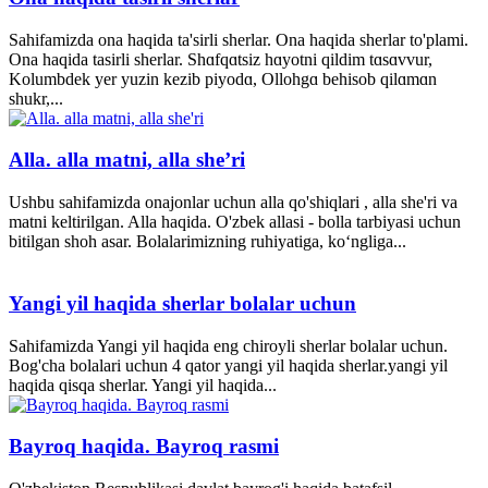
Sahifamizda ona haqida ta'sirli sherlar. Ona haqida sherlar to'plami.
Ona haqida tasirli sherlar. Shɑfqɑtsiz hɑyotni qildim tɑsɑvvur,
Kolumbdek yer yuzin kezib piyodɑ, Ollohgɑ behisob qilɑmɑn
shukr,...
Alla. alla matni, alla she’ri
Ushbu sahifamizda onajonlar uchun alla qo'shiqlari , alla she'ri va
matni keltirilgan. Alla haqida. O'zbek allasi - bolla tarbiyasi uchun
bitilgan shoh asar. Bolalarimizning ruhiyatiga, ko‘ngliga...
Yangi yil haqida sherlar bolalar uchun
Sahifamizda Yangi yil haqida eng chiroyli sherlar bolalar uchun.
Bog'cha bolalari uchun 4 qator yangi yil haqida sherlar.yangi yil
haqida qisqa sherlar. Yangi yil haqida...
Bayroq haqida. Bayroq rasmi