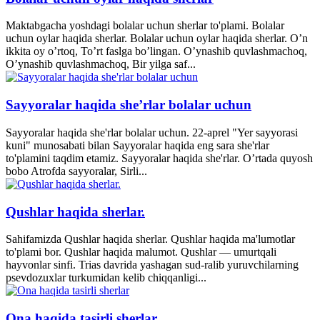
Maktabgacha yoshdagi bolalar uchun sherlar to'plami. Bolalar
uchun oylar haqida sherlar. Bolalar uchun oylar haqida sherlar. O’n
ikkita oy o’rtoq, To’rt faslga bo’lingan. O’ynashib quvlashmachoq,
O’ynashib quvlashmachoq, Bir yilga saf...
Sayyoralar haqida she’rlar bolalar uchun
Sayyoralar haqida she'rlar bolalar uchun. 22-aprel "Yer sayyorasi
kuni" munosabati bilan Sayyoralar haqida eng sara she'rlar
to'plamini taqdim etamiz. Sayyoralar haqida she'rlar. O’rtada quyosh
bobo Atrofda sayyoralar, Sirli...
Qushlar haqida sherlar.
Sahifamizda Qushlar haqida sherlar. Qushlar haqida ma'lumotlar
to'plami bor. Qushlar haqida malumot. Qushlar — umurtqali
hayvonlar sinfi. Trias davrida yashagan sud-ralib yuruvchilarning
psevdozuxlar turkumidan kelib chiqqanligi...
Ona haqida tasirli sherlar