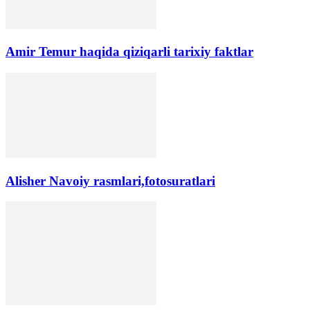
Amir Temur haqida qiziqarli tarixiy faktlar
Alisher Navoiy rasmlari,fotosuratlari