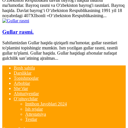
O'zbekiston Respublikasi davlat bayrog'i haqida batafsil
ma'lumotlar. Bayroq rasmi va O'zbekiston bayrog'i rasmlari. Bayroq
haqida. Davlat bayrog‘i O‘zbekiston Respublikasining 1991 yil 18
noyabrdagi 407­XII­sonli «O‘zbekiston Respublikasining...
Gullar rasmi.
Sahifamizdan Gullar haqida qiziqarli ma'lumotar, gullar rasmlari
to'plamini topishingiz mumkin. Ism yozilgan gullar rasmi, rasmli
gullar to'plami. Gullar haqida. Gullar haqidagi afsonalar nafaqat
gulchilik san’atining ajralmas...
Bosh sahifa
Darsliklar
Topishmoqlar
Arboblar
She’rlar
Abituriyentlar
O’qituvchilar
Imtihon Javoblari 2024
Ish rejalar
Attestatsiya
Testlar