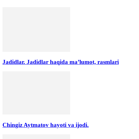
Jadidlar. Jadidlar haqida ma’lumot, rasmlari
Chingiz Aytmatov hayoti va ijodi.