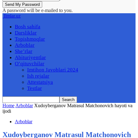
A password will be e-mailed to you.
Ilmlar.uz
Bosh sahifa
Darsliklar
Topishmoqlar
Arboblar
She’rlar
Abituriyentlar
O’qituvchilar
Imtihon Javoblari 2024
Ish rejalar
Attestatsiya
Testlar
Home
Arboblar
Xudoyberganov Matrasul Matchonovich hayoti va
ijodi
Arboblar
Xudoyberganov Matrasul Matchonovich