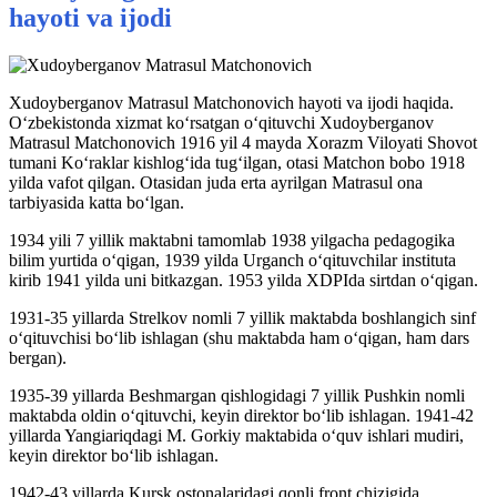
hayoti va ijodi
Xudoyberganov Matrasul Matchonovich hayoti va ijodi haqida.
O‘zbekistonda xizmat ko‘rsatgan o‘qituvchi Xudoyberganov
Matrasul Matchonovich 1916 yil 4 mayda Xorazm Viloyati Shovot
tumani Ko‘raklar kishlog‘ida tug‘ilgan, otasi Matchon bobo 1918
yilda vafot qilgan. Otasidan juda erta ayrilgan Matrasul ona
tarbiyasida katta bo‘lgan.
1934 yili 7 yillik maktabni tamomlab 1938 yilgacha pedagogika
bilim yurtida o‘qigan, 1939 yilda Urganch o‘qituvchilar instituta
kirib 1941 yilda uni bitkazgan. 1953 yilda XDPIda sirtdan o‘qigan.
1931-35 yillarda Strelkov nomli 7 yillik maktabda boshlangich sinf
o‘qituvchisi bo‘lib ishlagan (shu maktabda ham o‘qigan, ham dars
bergan).
1935-39 yillarda Beshmargan qishlogidagi 7 yillik Pushkin nomli
maktabda oldin o‘qituvchi, keyin direktor bo‘lib ishlagan. 1941-42
yillarda Yangiariqdagi M. Gorkiy maktabida o‘quv ishlari mudiri,
keyin direktor bo‘lib ishlagan.
1942-43 yillarda Kursk ostonalaridagi qonli front chizigida