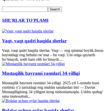
SHE'RLAR TO'PLAMI
Vaqt, vaqt qadri haqida sherlar
Vaqt, vaqt qadri haqida sherlar. Vaqt — eng qimmat boylik.Inson
hayotidagi eng bebaho ne’mat – bu vaqt. Uni ortga qaytarib
bo‘lmaydi, sotib ham olib bo‘lmaydi....
Mustaqilik bayrami rasmlari 34-yilligi
Mustaqilik bayrami rasmlari 34-yilligi. 2025-yil 1-sentabr kuni
yurtimiz o‘z tarixidagi eng muhim sanalardan biri — Davlat
Mustaqilligining 34 yilligini keng nishonlamoqda. Ushbu qutlug‘
sana munosabati...
Bolalar uchun oylar haqida sherlar