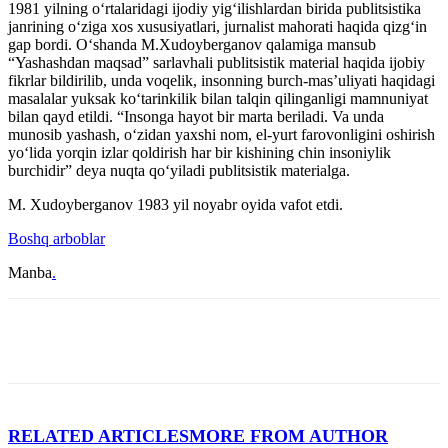
1981 yilning o‘rtalaridagi ijodiy yig‘ilishlardan birida publitsistika
janrining o‘ziga xos xususiyatlari, jurnalist mahorati haqida qizg‘in
gap bordi. O‘shanda M.Xudoyberganov qalamiga mansub
“Yashashdan maqsad” sarlavhali publitsistik material haqida ijobiy
fikrlar bildirilib, unda voqelik, insonning burch-mas’uliyati haqidagi
masalalar yuksak ko‘tarinkilik bilan talqin qilinganligi mamnuniyat
bilan qayd etildi. “Insonga hayot bir marta beriladi. Va unda
munosib yashash, o‘zidan yaxshi nom, el-yurt farovonligini oshirish
yo‘lida yorqin izlar qoldirish har bir kishining chin insoniylik
burchidir” deya nuqta qo‘yiladi publitsistik materialga.
M. Xudoyberganov 1983 yil noyabr oyida vafot etdi.
Boshq arboblar
Manba
.
RELATED ARTICLES
MORE FROM AUTHOR