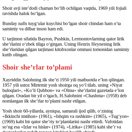
Shoir avji iste’dodi chaman bo‘lib ochilgan vaqtda, 1969 yili fojiali
ravishda halok bo‘lgan.
Bunday nafis tuyg‘ular kuychisi bo‘lgan shoir chindan ham o‘ta
samimiy va dilbar inson ham edi.
U tarjimon sifatida Bayron, Pushkin, Lermontovlarning qator lirik
she’rlarini o‘zbek tiliga o‘girgan. Uning Henrix Heynening lirik
she’rlaridan qilgan tarjimasi kitobxonlar ommasi tomonidan samimiy
kutib olingan.
Shoir she’rlar to’plami
Xayriddin Salohning ilk she’ri 1950 yili matbuotda e’lon qilingan.
1957 yili ustoz Mirtemir yosh shoirga oq yo‘l tilab, uning «Niyat
buloqlari», «Ko‘li Qubbon» va «Olma» she’rlarini gazetada e’lon
qilgan. Oradan bir yil o‘tgach, H.Salohnint «Chashma» (1958) deb
nomlangan ilk she’rlar to‘plami nashr etilgan.
Yosh shoir 60-yillarda, ayniqsa, samarali ijod qilib, o‘zining
«Ikkinchi imtihon» (1961), «Ishqim va rashkim» (1965), «Tug‘yon»
(1969) kabi bir qator she’riy to‘plamlarini nashr ettirdi. Vafotidan
so‘ng esa «Izlar va hislar» (1974), «Lirika» (1985) kabi she’r va