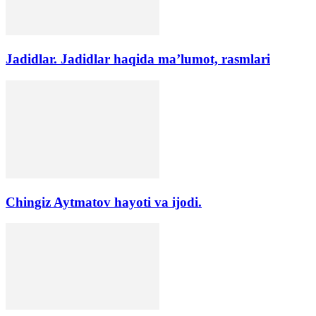
Jadidlar. Jadidlar haqida ma’lumot, rasmlari
Chingiz Aytmatov hayoti va ijodi.