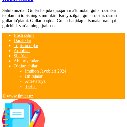
Sahifamizdan Gullar haqida qiziqarli ma'lumotar, gullar rasmlari
to'plamini topishingiz mumkin. Ism yozilgan gullar rasmi, rasmli
gullar to'plami. Gullar haqida. Gullar haqidagi afsonalar nafaqat
gulchilik san’atining ajralmas...
Bosh sahifa
Darsliklar
Topishmoqlar
Arboblar
She’rlar
Abituriyentlar
O’qituvchilar
Imtihon Javoblari 2024
Ish rejalar
Attestatsiya
Testlar
© www.ilmlar.uz