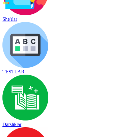
She'rlar
TESTLAR
Darsliklar