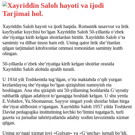
Tarjimai hol.
Xayriddin Saloh hayoti va ijodi haqida. Romantik tasavvur va lirik
kayfiyatlar kuychisi bo‘lgan Xayriddin Saloh 50-yillarda o‘zbek
she’riyatiga kirib kelgan shoirlardan biridir. Xayriddin Saloh o‘ta
samimiy va dilbar inson ham edi. Uning qator lirik she’rlardan
qilgan tarjimalari kitobxonlar ommasi tomonidan samimiy kutib
olingan.
50-yillarda o‘zbek she’riyatiga kirib kelgan shoirlar orasida
Xayriddin Saloh alohida ajralib turadi.
U 1934 yili Toshkentda tug‘ilgan, o‘rta maktabda o‘qib yurgan
kezlaridayoq she’riyatga bo‘lgan qiziqishini namoyish eta
boshlagan. Ana shu qiziqish uni 50-yillarning boshlarida G‘ayratiy
rahbarlik qilgan adabiyot to‘garagiga boshlab kelgan. U shu yerda
E.Vohidov, Yu.Shomansur, Sayyor singari yosh shoirlar bilan birga
she’riyat alifbosini o‘rgangan. Xayriddin Saloh 1957 yilda Toshkent
Davlat pedagogika institutining kechki bo‘limini tugatgach, turli
gazeta va jurnallar tahririyatlarida adabiy xodim lavozimida xizmat
qilgan.
Uning so‘nggi xizmat joyi «Gulxan» va «G‘uncha» jurnali bo‘ldi.