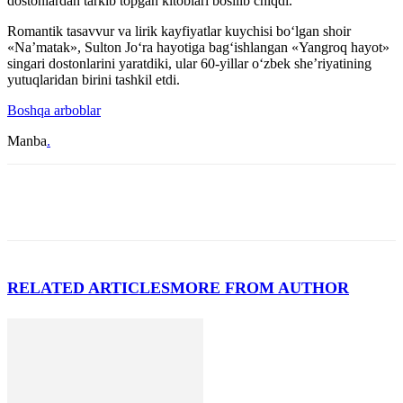
dostonlardan tarkib topgan kitoblari bosilib chiqdi.
Romantik tasavvur va lirik kayfiyatlar kuychisi bo‘lgan shoir
«Na’matak», Sulton Jo‘ra hayotiga bag‘ishlangan «Yangroq hayot»
singari dostonlarini yaratdiki, ular 60-yillar o‘zbek she’riyatining
yutuqlaridan birini tashkil etdi.
Boshqa arboblar
Manba
.
RELATED ARTICLES
MORE FROM AUTHOR