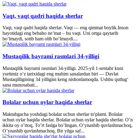
Vaqt, vaqt qadri haqida sherlar
Vaqt, vaqt qadri haqida sherlar. Vaqt — eng qimmat boylik.Inson
hayotidagi eng bebaho ne’mat – bu vaqt. Uni ortga qaytarib
bo‘lmaydi, sotib ham olib bo‘lmaydi....
Mustaqilik bayrami rasmlari 34-yilligi
Mustaqilik bayrami rasmlari 34-yilligi. 2025-yil 1-sentabr kuni
yurtimiz o‘z tarixidagi eng muhim sanalardan biri — Davlat
Mustaqilligining 34 yilligini keng nishonlamoqda. Ushbu qutlug‘
sana munosabati...
Bolalar uchun oylar haqida sherlar
Maktabgacha yoshdagi bolalar uchun sherlar to'plami. Bolalar
uchun oylar haqida sherlar. Bolalar uchun oylar haqida sherlar. O’n
ikkita oy o’rtoq, To’rt faslga bo’lingan. O’ynashib quvlashmachoq,
O’ynashib quvlashmachoq, Bir yilga saf...