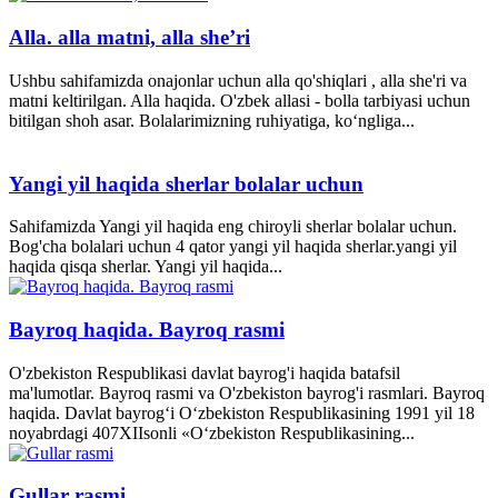
Alla. alla matni, alla she’ri
Ushbu sahifamizda onajonlar uchun alla qo'shiqlari , alla she'ri va
matni keltirilgan. Alla haqida. O'zbek allasi - bolla tarbiyasi uchun
bitilgan shoh asar. Bolalarimizning ruhiyatiga, ko‘ngliga...
Yangi yil haqida sherlar bolalar uchun
Sahifamizda Yangi yil haqida eng chiroyli sherlar bolalar uchun.
Bog'cha bolalari uchun 4 qator yangi yil haqida sherlar.yangi yil
haqida qisqa sherlar. Yangi yil haqida...
Bayroq haqida. Bayroq rasmi
O'zbekiston Respublikasi davlat bayrog'i haqida batafsil
ma'lumotlar. Bayroq rasmi va O'zbekiston bayrog'i rasmlari. Bayroq
haqida. Davlat bayrog‘i O‘zbekiston Respublikasining 1991 yil 18
noyabrdagi 407­XII­sonli «O‘zbekiston Respublikasining...
Gullar rasmi.