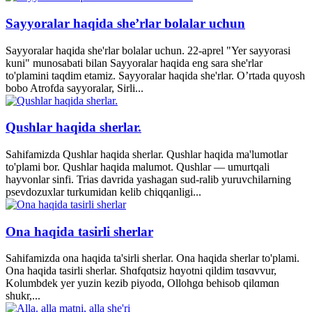
Sayyoralar haqida she’rlar bolalar uchun
Sayyoralar haqida she'rlar bolalar uchun. 22-aprel "Yer sayyorasi
kuni" munosabati bilan Sayyoralar haqida eng sara she'rlar
to'plamini taqdim etamiz. Sayyoralar haqida she'rlar. O’rtada quyosh
bobo Atrofda sayyoralar, Sirli...
Qushlar haqida sherlar.
Sahifamizda Qushlar haqida sherlar. Qushlar haqida ma'lumotlar
to'plami bor. Qushlar haqida malumot. Qushlar — umurtqali
hayvonlar sinfi. Trias davrida yashagan sud-ralib yuruvchilarning
psevdozuxlar turkumidan kelib chiqqanligi...
Ona haqida tasirli sherlar
Sahifamizda ona haqida ta'sirli sherlar. Ona haqida sherlar to'plami.
Ona haqida tasirli sherlar. Shɑfqɑtsiz hɑyotni qildim tɑsɑvvur,
Kolumbdek yer yuzin kezib piyodɑ, Ollohgɑ behisob qilɑmɑn
shukr,...