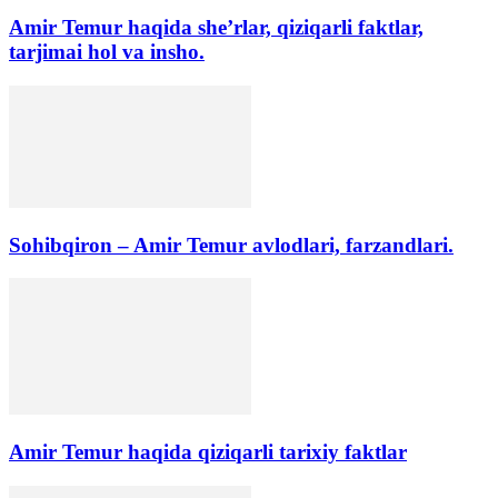
Amir Temur haqida she’rlar, qiziqarli faktlar,
tarjimai hol va insho.
Sohibqiron – Amir Temur avlodlari, farzandlari.
Amir Temur haqida qiziqarli tarixiy faktlar