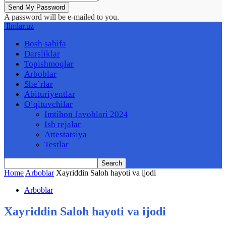
A password will be e-mailed to you.
Ilmlar.uz
Bosh sahifa
Darsliklar
Topishmoqlar
Arboblar
She’rlar
Abituriyentlar
O’qituvchilar
Imtihon Javoblari 2024
Ish rejalar
Attestatsiya
Testlar
Home
Arboblar
Xayriddin Saloh hayoti va ijodi
Arboblar
Xayriddin Saloh hayoti va ijodi