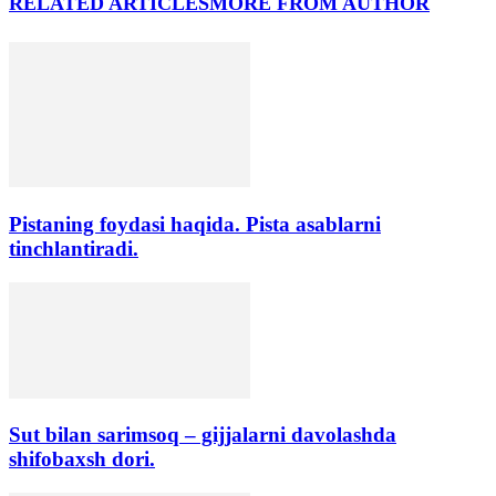
RELATED ARTICLES
MORE FROM AUTHOR
Pistaning foydasi haqida. Pista asablarni
tinchlantiradi.
Sut bilan sarimsoq – gijjalarni davolashda
shifobaxsh dori.