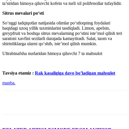
ta’siridan himoya qiluvchi kofein va turli xil polifenollar tufaylidir.
Sitrus mevalari po‘sti
So‘nggi tadqiqotlar natijasida olimlar po‘stloqning foydalari
haqidagi uzoq yillik taxminlarini tasdiqladi. Limon, apelsin,
greypfruit va boshqa sitrus mevalarning po‘stini iste’mol qilish teri
saratoni xavfini sezilarli darajada kamaytiradi. Salat, taom va
shirinliklarga ularni qo‘shib, iste’mol qilish mumkin.
Ultrabinafsha nurlaridan himoya qiluvchi 7 ta mahsulot
Tavsiya etamiz :
Rak kasaligiga davo bo’ladigan mahsulot
manba.