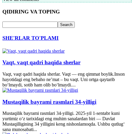
QIDIRING VA TOPING
SHE'RLAR TO'PLAMI
Vaqt, vaqt qadri haqida sherlar
Vaqt, vaqt qadri haqida sherlar. Vaqt — eng qimmat boylik.Inson
hayotidagi eng bebaho ne’mat – bu vaqt. Uni ortga qaytarib
bo‘lmaydi, sotib ham olib bo‘lmaydi....
Mustaqilik bayrami rasmlari 34-yilligi
Mustaqilik bayrami rasmlari 34-yilligi. 2025-yil 1-sentabr kuni
yurtimiz o‘z tarixidagi eng muhim sanalardan biri — Davlat
Mustaqilligining 34 yilligini keng nishonlamoqda. Ushbu qutlug‘
sana munosabati...