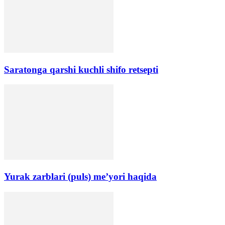
Saratonga qarshi kuchli shifo retsepti
Yurak zarblari (puls) me’yori haqida