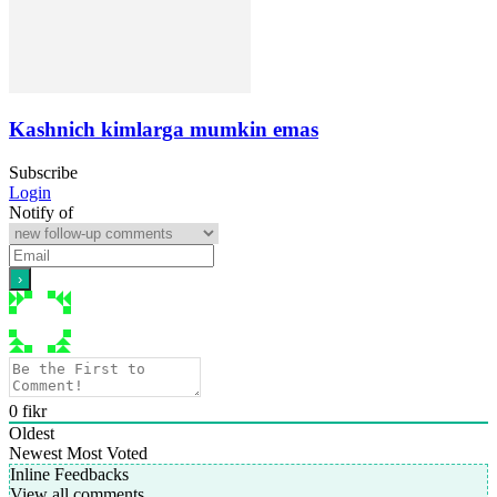
Kashnich kimlarga mumkin emas
Subscribe
Login
Notify of
0
fikr
Oldest
Newest
Most Voted
Inline Feedbacks
View all comments