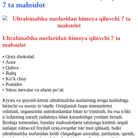
7 ta mahsulot
Ultrabinafsha nurlaridan himoya qiluvchi 7 ta
mahsulot
• Qora shokolad
• Аnor
• Qahva
• Baliq
• Koʼk choy
• Pomidor
• Sitrus mevalar va ularni poʼsti
Kiyim va quyosh kremi ultrabinafsha nurlarning teriga tushishiga
birinchi va asosiy to‘siqdir. Oziqlanish faqat immunitetni
oshiradi, organizmni antioksidantlar bilan to‘yintiradi, bu esa ichki
a’zolarning zararli radiatsiya bilan kurashishga yordam beradi.
Boshqa tomondan, bunday mahsulotlarni ratsionga kiritish orqali
nafaqat xilma-xil foydali oziq-ovqatlar iste’mol qilinadi, balki
ultrabinafsha nurlaridan kelib chiqadigan asoratlar, jumladan, qarish,