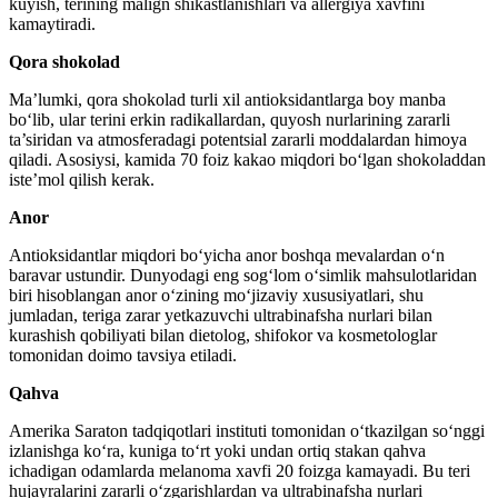
kuyish, terining malign shikastlanishlari va allergiya xavfini
kamaytiradi.
Qora shokolad
Ma’lumki, qora shokolad turli xil antioksidantlarga boy manba
bo‘lib, ular terini erkin radikallardan, quyosh nurlarining zararli
ta’siridan va atmosferadagi potentsial zararli moddalardan himoya
qiladi. Asosiysi, kamida 70 foiz kakao miqdori bo‘lgan shokoladdan
iste’mol qilish kerak.
Anor
Antioksidantlar miqdori bo‘yicha anor boshqa mevalardan o‘n
baravar ustundir. Dunyodagi eng sog‘lom o‘simlik mahsulotlaridan
biri hisoblangan anor o‘zining mo‘jizaviy xususiyatlari, shu
jumladan, teriga zarar yetkazuvchi ultrabinafsha nurlari bilan
kurashish qobiliyati bilan dietolog, shifokor va kosmetologlar
tomonidan doimo tavsiya etiladi.
Qahva
Amerika Saraton tadqiqotlari instituti tomonidan o‘tkazilgan so‘nggi
izlanishga ko‘ra, kuniga to‘rt yoki undan ortiq stakan qahva
ichadigan odamlarda melanoma xavfi 20 foizga kamayadi. Bu teri
hujayralarini zararli o‘zgarishlardan va ultrabinafsha nurlari