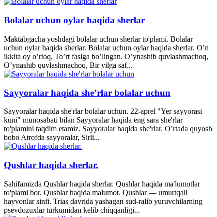
Bolalar uchun oylar haqida sherlar
Maktabgacha yoshdagi bolalar uchun sherlar to'plami. Bolalar
uchun oylar haqida sherlar. Bolalar uchun oylar haqida sherlar. O’n
ikkita oy o’rtoq, To’rt faslga bo’lingan. O’ynashib quvlashmachoq,
O’ynashib quvlashmachoq, Bir yilga saf...
Sayyoralar haqida she’rlar bolalar uchun
Sayyoralar haqida she'rlar bolalar uchun. 22-aprel "Yer sayyorasi
kuni" munosabati bilan Sayyoralar haqida eng sara she'rlar
to'plamini taqdim etamiz. Sayyoralar haqida she'rlar. O’rtada quyosh
bobo Atrofda sayyoralar, Sirli...
Qushlar haqida sherlar.
Sahifamizda Qushlar haqida sherlar. Qushlar haqida ma'lumotlar
to'plami bor. Qushlar haqida malumot. Qushlar — umurtqali
hayvonlar sinfi. Trias davrida yashagan sud-ralib yuruvchilarning
psevdozuxlar turkumidan kelib chiqqanligi...