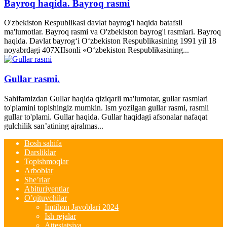
Bayroq haqida. Bayroq rasmi
O'zbekiston Respublikasi davlat bayrog'i haqida batafsil
ma'lumotlar. Bayroq rasmi va O'zbekiston bayrog'i rasmlari. Bayroq
haqida. Davlat bayrog‘i O‘zbekiston Respublikasining 1991 yil 18
noyabrdagi 407­XII­sonli «O‘zbekiston Respublikasining...
Gullar rasmi.
Sahifamizdan Gullar haqida qiziqarli ma'lumotar, gullar rasmlari
to'plamini topishingiz mumkin. Ism yozilgan gullar rasmi, rasmli
gullar to'plami. Gullar haqida. Gullar haqidagi afsonalar nafaqat
gulchilik san’atining ajralmas...
Bosh sahifa
Darsliklar
Topishmoqlar
Arboblar
She’rlar
Abituriyentlar
O’qituvchilar
Imtihon Javoblari 2024
Ish rejalar
Attestatsiya