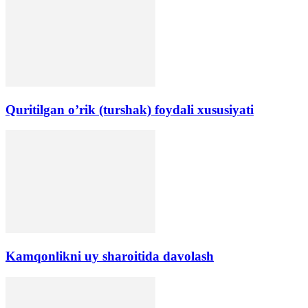
Quritilgan o’rik (turshak) foydali xususiyati
Kamqonlikni uy sharoitida davolash