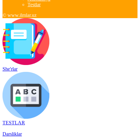
Testlar
© www.ilmlar.uz
She'rlar
TESTLAR
Darsliklar