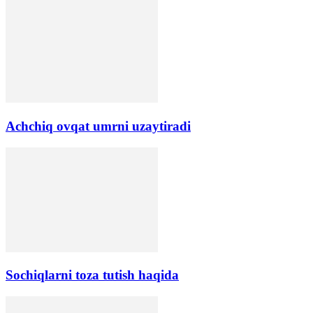
Аchchiq ovqat umrni uzaytiradi
Sochiqlarni toza tutish haqida