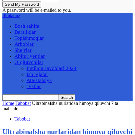
A password will be e-mailed to you.
Ilmlar.uz
Bosh sahifa
Darsliklar
Topishmoqlar
Arboblar
She’rlar
Abituriyentlar
O’qituvchilar
Imtihon Javoblari 2024
Ish rejalar
Attestatsiya
Testlar
Home
Tabobat
Ultrabinafsha nurlaridan himoya qiluvchi 7 ta
mahsulot
Tabobat
Ultrabinafsha nurlaridan himoya qiluvchi