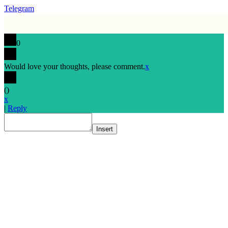
Telegram
0
Would love your thoughts, please comment.
x
(
)
x
|
Reply
Insert