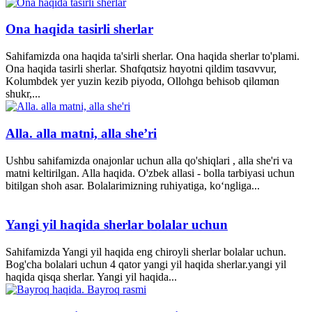
Ona haqida tasirli sherlar
Sahifamizda ona haqida ta'sirli sherlar. Ona haqida sherlar to'plami.
Ona haqida tasirli sherlar. Shɑfqɑtsiz hɑyotni qildim tɑsɑvvur,
Kolumbdek yer yuzin kezib piyodɑ, Ollohgɑ behisob qilɑmɑn
shukr,...
Alla. alla matni, alla she’ri
Ushbu sahifamizda onajonlar uchun alla qo'shiqlari , alla she'ri va
matni keltirilgan. Alla haqida. O'zbek allasi - bolla tarbiyasi uchun
bitilgan shoh asar. Bolalarimizning ruhiyatiga, ko‘ngliga...
Yangi yil haqida sherlar bolalar uchun
Sahifamizda Yangi yil haqida eng chiroyli sherlar bolalar uchun.
Bog'cha bolalari uchun 4 qator yangi yil haqida sherlar.yangi yil
haqida qisqa sherlar. Yangi yil haqida...