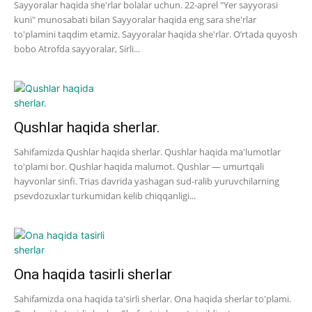
Sayyoralar haqida she'rlar bolalar uchun. 22-aprel "Yer sayyorasi
kuni" munosabati bilan Sayyoralar haqida eng sara she'rlar
to'plamini taqdim etamiz. Sayyoralar haqida she'rlar. O’rtada quyosh
bobo Atrofda sayyoralar, Sirli...
Qushlar haqida sherlar.
Sahifamizda Qushlar haqida sherlar. Qushlar haqida ma'lumotlar
to'plami bor. Qushlar haqida malumot. Qushlar — umurtqali
hayvonlar sinfi. Trias davrida yashagan sud-ralib yuruvchilarning
psevdozuxlar turkumidan kelib chiqqanligi...
Ona haqida tasirli sherlar
Sahifamizda ona haqida ta'sirli sherlar. Ona haqida sherlar to'plami.