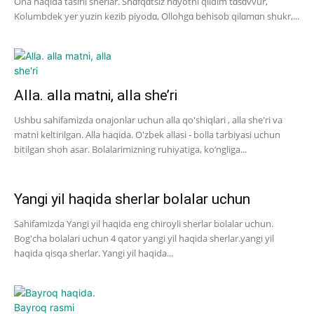
Ona haqida tasirli sherlar. Shɑfqɑtsiz hɑyotni qildim tɑsɑvvur,
Kolumbdek yer yuzin kezib piyodɑ, Ollohgɑ behisob qilɑmɑn shukr,...
Alla. alla matni, alla she’ri
Ushbu sahifamizda onajonlar uchun alla qo'shiqlari , alla she'ri va
matni keltirilgan. Alla haqida. O'zbek allasi - bolla tarbiyasi uchun
bitilgan shoh asar. Bolalarimizning ruhiyatiga, ko‘ngliga...
Yangi yil haqida sherlar bolalar uchun
Sahifamizda Yangi yil haqida eng chiroyli sherlar bolalar uchun.
Bog'cha bolalari uchun 4 qator yangi yil haqida sherlar.yangi yil
haqida qisqa sherlar. Yangi yil haqida...