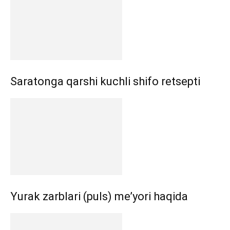
Saratonga qarshi kuchli shifo retsepti
Yurak zarblari (puls) me’yori haqida