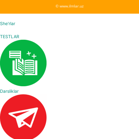
© www.ilmlar.uz
She'rlar
TESTLAR
Darsliklar