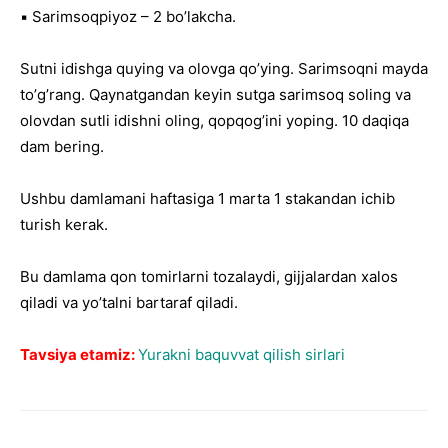
▪️ Sarimsoqpiyoz – 2 boʼlakcha.
Sutni idishga quying va olovga qoʼying. Sarimsoqni mayda
toʼgʼrang. Qaynatgandan keyin sutga sarimsoq soling va
olovdan sutli idishni oling, qopqogʼini yoping. 10 daqiqa
dam bering.
Ushbu damlamani haftasiga 1 marta 1 stakandan ichib
turish kerak.
Bu damlama qon tomirlarni tozalaydi, gijjalardan xalos
qiladi va yoʼtalni bartaraf qiladi.
Tavsiya etamiz:
Yurakni baquvvat qilish sirlari