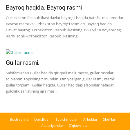
Bayroq haqida. Bayroq rasmi
O'zbekiston Respublikasi davlat bayrog'i haqida batafsil ma'lumotlar.
Bayroq rasmi va O'zbekiston bayrog'i rasmlari. Bayroq haqida.
Davlat bayrog‘i O‘zbekiston Respublikasining 1991 yil 18 noyabrdagi
407­XII­sonli «O‘zbekiston Respublikasining...
Gullar rasmi.
Sahifamizdan Gullar haqida qiziqarli ma'lumotar, gullar rasmlari
to'plamini topishingiz mumkin. Ism yozilgan gullar rasmi, rasmli
gullar to'plami. Gullar haqida. Gullar haqidagi afsonalar nafaqat
gulchilik san’atining ajralmas...
Bosh sahifa
Darsliklar
Topishmoqlar
Arboblar
She’rlar
Abituriyentlar
O’qituvchilar