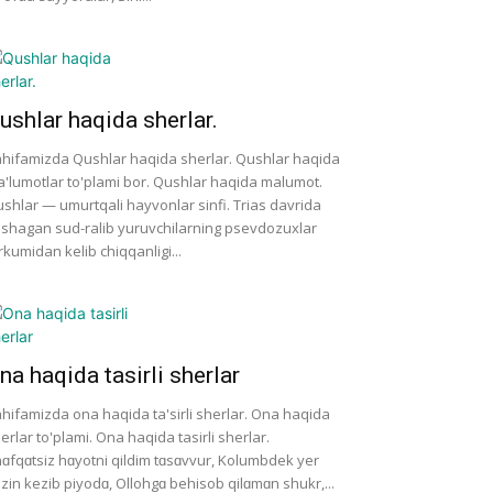
ushlar haqida sherlar.
hifamizda Qushlar haqida sherlar. Qushlar haqida
'lumotlar to'plami bor. Qushlar haqida malumot.
shlar — umurtqali hayvonlar sinfi. Trias davrida
shagan sud-ralib yuruvchilarning psevdozuxlar
rkumidan kelib chiqqanligi...
na haqida tasirli sherlar
hifamizda ona haqida ta'sirli sherlar. Ona haqida
erlar to'plami. Ona haqida tasirli sherlar.
ɑfqɑtsiz hɑyotni qildim tɑsɑvvur, Kolumbdek yer
zin kezib piyodɑ, Ollohgɑ behisob qilɑmɑn shukr,...