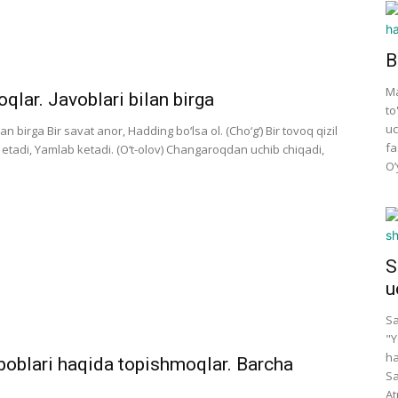
B
Ma
qlar. Javoblari bilan birga
to
uc
n birga Bir savat anor, Hadding bo‘lsa ol. (Cho‘g‘) Bir tovoq qizil
fa
 etadi, Yamlab ketadi. (O‘t-olov) Changaroqdan uchib chiqadi,
O’
S
u
Sa
"Y
ha
sboblari haqida topishmoqlar. Barcha
Sa
At