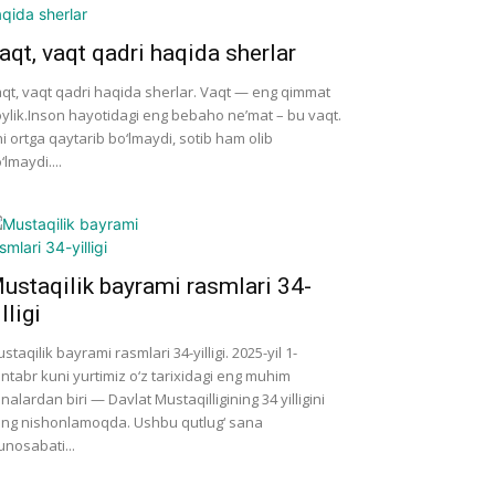
aqt, vaqt qadri haqida sherlar
qt, vaqt qadri haqida sherlar. Vaqt — eng qimmat
ylik.Inson hayotidagi eng bebaho ne’mat – bu vaqt.
i ortga qaytarib bo‘lmaydi, sotib ham olib
‘lmaydi....
ustaqilik bayrami rasmlari 34-
illigi
staqilik bayrami rasmlari 34-yilligi. 2025-yil 1-
ntabr kuni yurtimiz o‘z tarixidagi eng muhim
nalardan biri — Davlat Mustaqilligining 34 yilligini
ng nishonlamoqda. Ushbu qutlug‘ sana
nosabati...