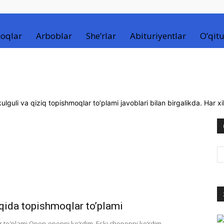
oqlar
Arboblar
She’rlar
Abituriyentlar
O’qitu
ulguli va qiziq topishmoqlar to’plami javoblari bilan birgalikda. Har x
aqida topishmoqlar to’plami
r to'plami Opon-oponni ko‘rdim, Eski choponni ko‘rdim.