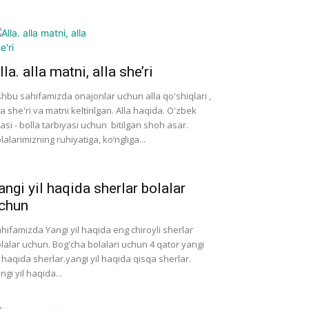
lla. alla matni, alla she’ri
hbu sahifamizda onajonlar uchun alla qo'shiqlari ,
la she'ri va matni keltirilgan. Alla haqida. O'zbek
lasi - bolla tarbiyasi uchun bitilgan shoh asar.
lalarimizning ruhiyatiga, ko‘ngliga...
angi yil haqida sherlar bolalar
chun
hifamizda Yangi yil haqida eng chiroyli sherlar
lalar uchun. Bog'cha bolalari uchun 4 qator yangi
l haqida sherlar.yangi yil haqida qisqa sherlar.
ngi yil haqida...