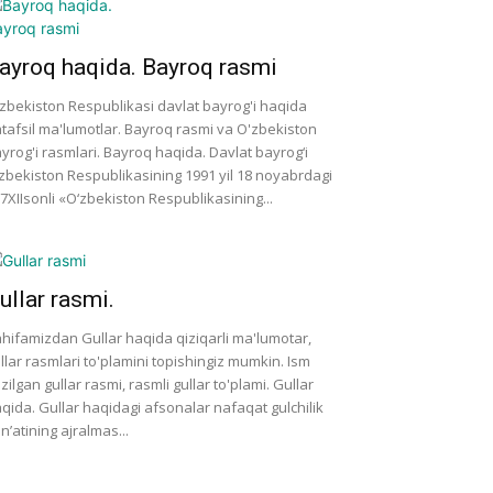
ayroq haqida. Bayroq rasmi
zbekiston Respublikasi davlat bayrog'i haqida
tafsil ma'lumotlar. Bayroq rasmi va O'zbekiston
yrog'i rasmlari. Bayroq haqida. Davlat bayrog‘i
zbekiston Respublikasining 1991 yil 18 noyabrdagi
7­XII­sonli «O‘zbekiston Respublikasining...
ullar rasmi.
hifamizdan Gullar haqida qiziqarli ma'lumotar,
llar rasmlari to'plamini topishingiz mumkin. Ism
zilgan gullar rasmi, rasmli gullar to'plami. Gullar
qida. Gullar haqidagi afsonalar nafaqat gulchilik
n’atining ajralmas...