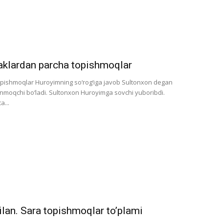
taklardan parcha topishmoqlar
topishmoqlar Huroyimning so‘rog‘iga javob Sultonxon degan
nmoqchi bo‘ladi. Sultonxon Huroyimga sovchi yuboribdi.
a...
bilan. Sara topishmoqlar to’plami