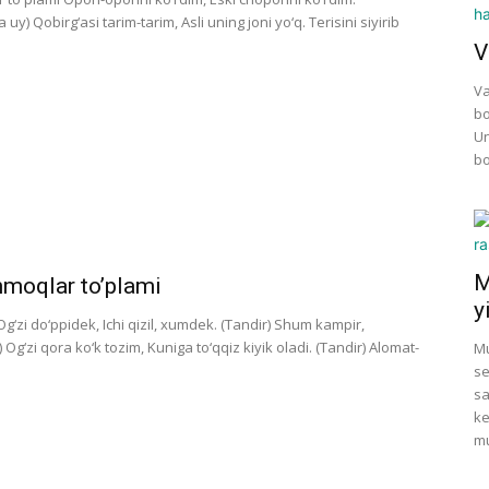
) Qobirg‘asi tarim-tarim, Asli uning joni yo‘q. Terisini siyirib
V
Va
bo
Un
bo
M
shmoqlar to’plami
y
g‘zi do‘ppidek, Ichi qizil, xumdek. (Tandir) Shum kampir,
g‘zi qora ko‘k tozim, Kuniga to‘qqiz kiyik oladi. (Tandir) Alomat-
Mu
se
sa
ke
mu