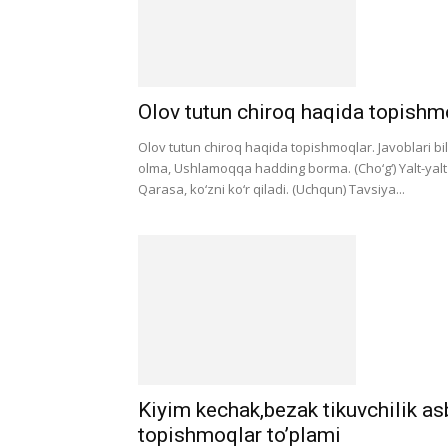
Olov tutun chiroq haqida topishmo
Olov tutun chiroq haqida topishmoqlar. Javoblari bila
olma, Ushlamoqqa hadding borma. (Cho‘g‘) Yalt-yalt
Qarasa, ko‘zni ko‘r qiladi. (Uchqun) Tavsiya...
Kiyim kechak,bezak tikuvchilik a
topishmoqlar to’plami