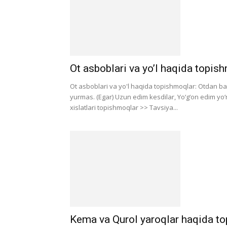
Ot asboblari va yo’l haqida topis
Ot asboblari va yo'l haqida topishmoqlar: Otdan bal
yurmas. (Egar) Uzun edim kesdilar, Yo‘g‘on edim yo‘n
xislatlari topishmoqlar >> Tavsiya...
Kema va Qurol yaroqlar haqida t