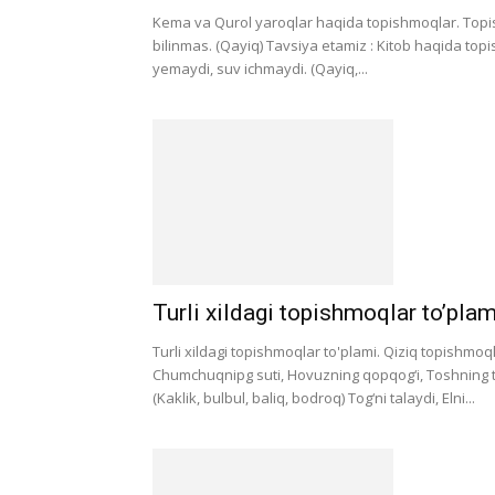
Kema va Qurol yaroqlar haqida topishmoqlar. Topish
bilinmas. (Qayiq) Tavsiya etamiz : Kitob haqida topi
yemaydi, suv ichmaydi. (Qayiq,...
Turli xildagi topishmoqlar to’plam
Turli xildagi topishmoqlar to'plami. Qiziq topishmoq
Chumchuqnipg suti, Hovuzning qopqog‘i, Toshning tom
(Kaklik, bulbul, baliq, bodroq) Tog‘ni talaydi, Elni...