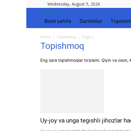
Wednesday, August 5, 2026
Ilmlar.uz
Bosh sahifa
Darsliklar
Topishm
Home
Topishmoq
Page 2
Topishmoq
Eng sara topishmoqlar to’plami. Qiyin va oson, k
Uy-joy va unga tegishli jihozlar h
Uy-joy va unga tegishli jihozlar haqida topishmoqla