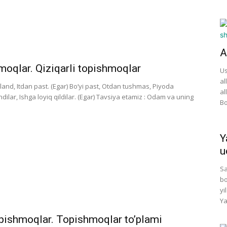
A
hmoqlar. Qiziqarli topishmoqlar
Us
al
and, Itdan past. (Egar) Bo‘yi past, Otdan tushmas, Piyoda
al
dilar, Ishga loyiq qildilar. (Egar) Tavsiya etamiz : Odam va uning
Bo
Y
u
Sa
bo
yi
Ya
opishmoqlar. Topishmoqlar to’plami