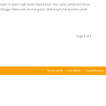
qlar to'plami Aqlli temir olam kezar. (Yer suniy yo‘ldoshi) Shoxi
zilingga Yetkazadi, minsang bas. (Raketa) Po‘lat qushim uchdi-
Page 2 of 3
Bosh sahifa
Darsliklar
Topishmoqlar