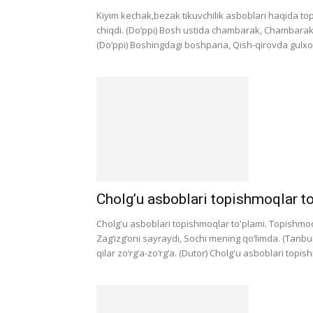
Kiyim kechak,bezak tikuvchilik asboblari haqida t
chiqdi. (Do‘ppi) Bosh ustida chambarak, Chambarakda k
(Do‘ppi) Boshingdagi boshpana, Qish-qirovda gulxona
Cholg’u asboblari topishmoqlar to
Cholg'u asboblari topishmoqlar to'plami. Topishmoql
Zag‘izg‘oni sayraydi, Sochi mening qo‘limda. (Tanbu
qilar zo‘rg‘a-zo‘rg‘a. (Dutor) Cholg'u asboblari topis