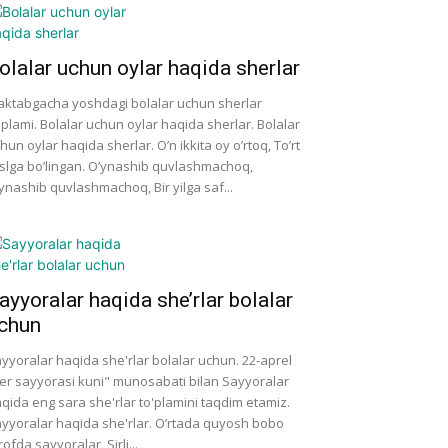
olalar uchun oylar haqida sherlar
ktabgacha yoshdagi bolalar uchun sherlar
'plami. Bolalar uchun oylar haqida sherlar. Bolalar
hun oylar haqida sherlar. O’n ikkita oy o’rtoq, To’rt
slga bo’lingan. O’ynashib quvlashmachoq,
ynashib quvlashmachoq, Bir yilga saf...
ayyoralar haqida she’rlar bolalar
chun
yyoralar haqida she'rlar bolalar uchun. 22-aprel
er sayyorasi kuni" munosabati bilan Sayyoralar
qida eng sara she'rlar to'plamini taqdim etamiz.
yyoralar haqida she'rlar. O’rtada quyosh bobo
rofda sayyoralar, Sirli...