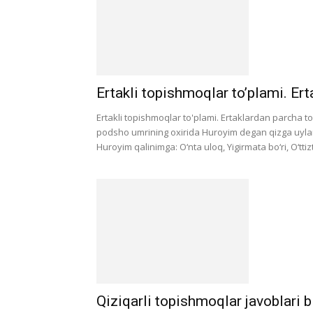
Ertakli topishmoqlar to’plami. Er
Ertakli topishmoqlar to'plami. Ertaklardan parcha 
podsho umrining oxirida Huroyim degan qizga uyla
Huroyim qalinimga: O‘nta uloq, Yigirmata bo‘ri, O‘ttizt
Qiziqarli topishmoqlar javoblari 