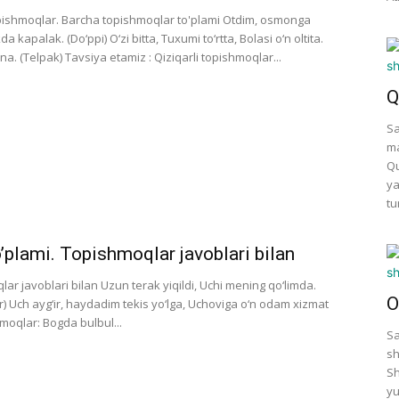
opishmoqlar. Barcha topishmoqlar to'plami Otdim, osmonga
apalak. (Do‘ppi) O‘zi bitta, Tuxumi to‘rtta, Bolasi o‘n oltita.
. (Telpak) Tavsiya etamiz : Qiziqarli topishmoqlar...
Q
Sa
ma
Qu
ya
tu
’plami. Topishmoqlar javoblari bilan
ar javoblari bilan Uzun terak yiqildi, Uchi mening qo‘limda.
O
r) Uch ayg‘ir, haydadim tekis yo‘lga, Uchoviga o‘n odam xizmat
hmoqlar: Bogda bulbul...
Sa
sh
Sh
yu