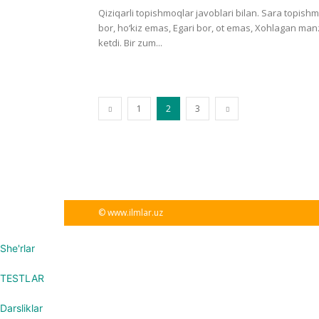
Qiziqarli topishmoqlar javoblari bilan. Sara topishmo
bor, ho‘kiz emas, Egari bor, ot emas, Xohlagan man
ketdi. Bir zum...
1
2
3
© www.ilmlar.uz
She'rlar
TESTLAR
Darsliklar