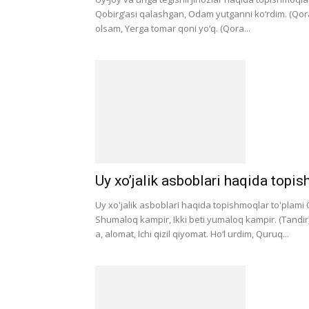
Qobirg‘asi qalashgan, Odam yutganni ko‘rdim. (Qora uy
olsam, Yerga tomar qoni yo‘q. (Qora...
Uy xo’jalik asboblari haqida topi
Uy xo'jalik asboblari haqida topishmoqlar to'plami O
Shumaloq kampir, Ikki beti yumaloq kampir. (Tandir) O
a, alomat, Ichi qizil qiyomat. Ho‘l urdim, Quruq...