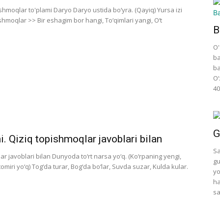
moqlar to'plami Daryo Daryo ustida bo‘yra. (Qayiq) Yursa izi
shmoqlar >> Bir eshagim bor hangi, To‘qimlari yangi, O‘t
B
O'
ba
ba
O‘
40
G
i. Qiziq topishmoqlar javoblari bilan
Sa
lar javoblari bilan Dunyoda to‘rt narsa yo‘q. (Ko‘rpaning yengi,
gu
iri yo‘q) Tog‘da turar, Bog‘da bo‘lar, Suvda suzar, Kulda kular.
yo
ha
sa