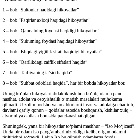
1 – bob “Sultonlar haqidagi hikoyatlar”
2 – bob “Faqirlar axloqi haqidagi hikoyatlar”
3 – bob “Qanoatning foydasi haqidigi hikoyatlar”
4 – bob “Sukutning foydasi haqidagi hikoyatlar”
5 – bob “Ishqdagi yigitlik sifati haqidigi hikoyatlar”
6 – bob “Qarilikdagi zaiflik sifatlari haqida”
7 – bob “Tarbiyaning ta’siri haqida”
8 – bob “Suhbat odoblari haqida”, har bir bobda hikoyatlar bor.
Uning ko‘plab hikoyalari didaktik uslubda bo‘lib, ularda pand –
nasihat, adolat va osoyishtalik o‘rnatish masalalari muhokama
qilinadi. U zolim podsho va amaldorlarni insof va adolatga chaqirib,
davlatni qat’iy qonun – qoidalar asosida boshqarish, kishilar xulq –
atvorini yaxshilash borasida pand-nasihat qilgan.
Shuningdek, yana bir hikoyatlar to‘plami mashhur – “Iso Mo‘jizasi”.
Unda bir odam Iso payg‘ambarimiz oldiga kelib, o‘lgan odamni
tiriltirishni so‘raydi. Lekin Iso bu qilmish odamlarga foyda