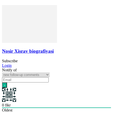
Nosir Xisrav biografiyasi
Subscribe
Login
Notify of
0
fikr
Oldest