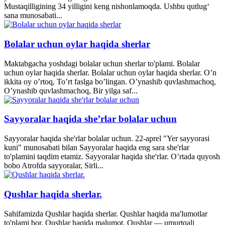
Mustaqilligining 34 yilligini keng nishonlamoqda. Ushbu qutlug‘
sana munosabati...
Bolalar uchun oylar haqida sherlar
Maktabgacha yoshdagi bolalar uchun sherlar to'plami. Bolalar
uchun oylar haqida sherlar. Bolalar uchun oylar haqida sherlar. O’n
ikkita oy o’rtoq, To’rt faslga bo’lingan. O’ynashib quvlashmachoq,
O’ynashib quvlashmachoq, Bir yilga saf...
Sayyoralar haqida she’rlar bolalar uchun
Sayyoralar haqida she'rlar bolalar uchun. 22-aprel "Yer sayyorasi
kuni" munosabati bilan Sayyoralar haqida eng sara she'rlar
to'plamini taqdim etamiz. Sayyoralar haqida she'rlar. O’rtada quyosh
bobo Atrofda sayyoralar, Sirli...
Qushlar haqida sherlar.
Sahifamizda Qushlar haqida sherlar. Qushlar haqida ma'lumotlar
to'plami bor. Qushlar haqida malumot. Qushlar — umurtqali