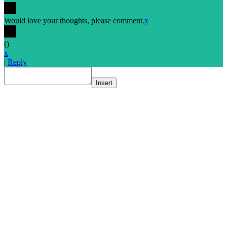
Would love your thoughts, please comment.
x
(
)
x
|
Reply
Insert