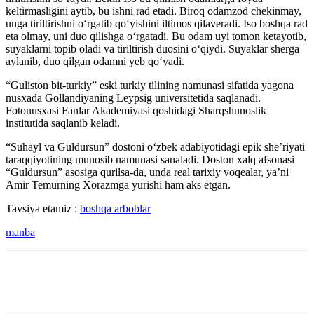
keltirmasligini aytib, bu ishni rad etadi. Biroq odamzod chekinmay,
unga tiriltirishni o‘rgatib qo‘yishini iltimos qilaveradi. Iso boshqa rad
eta olmay, uni duo qilishga o‘rgatadi. Bu odam uyi tomon ketayotib,
suyaklarni topib oladi va tiriltirish duosini o‘qiydi. Suyaklar sherga
aylanib, duo qilgan odamni yeb qo‘yadi.
“Guliston bit-turkiy” eski turkiy tilining namunasi sifatida yagona
nusxada Gollandiyaning Leypsig universitetida saqlanadi.
Fotonusxasi Fanlar Akademiyasi qoshidagi Sharqshunoslik
institutida saqlanib keladi.
“Suhayl va Guldursun” dostoni o‘zbek adabiyotidagi epik she’riyati
taraqqiyotining munosib namunasi sanaladi. Doston xalq afsonasi
“Guldursun” asosiga qurilsa-da, unda real tarixiy voqealar, ya’ni
Amir Temurning Xorazmga yurishi ham aks etgan.
Tavsiya etamiz :
boshqa arboblar
manba