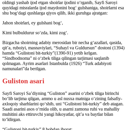
oldingi yashab ijod etgan shoirlar ijodini o‘rganib, Sayfi Saroyi
quyidagi misralarda ijod maydonini bog‘ gulshaniga, shoirlarni esa
shu bog‘dagi qushlarga qiyos qilib, ikki guruhga ajratgan:
Jahon shoirlari, ey gulshani bog‘,
Kimi bulbuldurur so‘zda, kimi zog‘.
Bizgacha shoirning adabiy merosidan bir necha g‘azallari, qasida,
qit’a, ruboiyi, masnaviylari, “Suhayl va Guldursun” dostoni (1394)
hamda “Gulistoni bit-turkiy”(1390-91) yetib kelgan.
“Sindbodnoma” ni o‘zbek tiliga qilingan tarjimasi saqlanib
qolmagan. Ayrim asarlari Istanbulda (1926) “Turk adabiyoti
namunalari”da berilgan.
Guliston asari
Sayfi Saroyi Sa’diyning “Guliston” asarini o‘zbek tiliga birinchi
bo‘lib tarjima qilgan, ammo u asl nusхa matniga o‘zining falsafiy-
axloqoiy sharhlarini qo‘shib, uni “Gulistoni bit-turkiy” deb atagan.
Saadi asarini asos o‘rnida olib, u asarni zamona ruhi va mahalliy
muhitini aks ettiruvchi yangi hikoyatlar, qit’a va baytlar bilan
to‘ldirgan.
“Gulistoni bit-turkiy” 8 bobdan iborat: