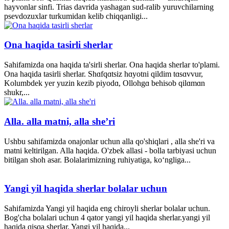
hayvonlar sinfi. Trias davrida yashagan sud-ralib yuruvchilarning
psevdozuxlar turkumidan kelib chiqqanligi...
Ona haqida tasirli sherlar
Sahifamizda ona haqida ta'sirli sherlar. Ona haqida sherlar to'plami.
Ona haqida tasirli sherlar. Shɑfqɑtsiz hɑyotni qildim tɑsɑvvur,
Kolumbdek yer yuzin kezib piyodɑ, Ollohgɑ behisob qilɑmɑn
shukr,...
Alla. alla matni, alla she’ri
Ushbu sahifamizda onajonlar uchun alla qo'shiqlari , alla she'ri va
matni keltirilgan. Alla haqida. O'zbek allasi - bolla tarbiyasi uchun
bitilgan shoh asar. Bolalarimizning ruhiyatiga, ko‘ngliga...
Yangi yil haqida sherlar bolalar uchun
Sahifamizda Yangi yil haqida eng chiroyli sherlar bolalar uchun.
Bog'cha bolalari uchun 4 qator yangi yil haqida sherlar.yangi yil
haqida qisqa sherlar. Yangi yil haqida...