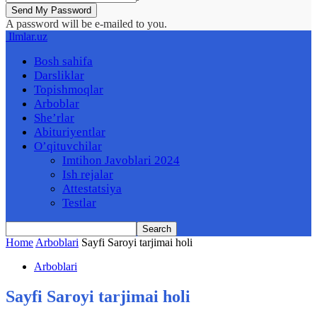
A password will be e-mailed to you.
Ilmlar.uz
Bosh sahifa
Darsliklar
Topishmoqlar
Arboblar
She’rlar
Abituriyentlar
O’qituvchilar
Imtihon Javoblari 2024
Ish rejalar
Attestatsiya
Testlar
Home
Arboblari
Sayfi Saroyi tarjimai holi
Arboblari
Sayfi Saroyi tarjimai holi