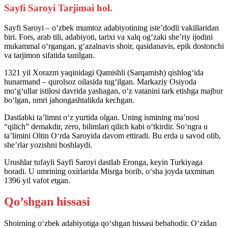
Sayfi Saroyi Tarjimai hol.
Sayfi Saroyi – o‘zbek mumtoz adabiyotining iste’dodli vakillaridan
biri. Fors, arab tili, adabiyoti, tarixi va xalq og‘zaki she’riy ijodini
mukammal o‘rgangan, g‘azalnavis shoir, qasidanavis, epik dostonchi
va tarjimon sifatida tanilgan.
1321 yil Xorazm yaqinidagi Qamishli (Sarqamish) qishlog‘ida
hunarmand – qurolsoz oilasida tug‘ilgan. Markaziy Osiyoda
mo‘g‘ullar istilosi davrida yashagan, o‘z vatanini tark etishga majbur
bo‘lgan, umri jahongashtalikda kechgan.
Dastlabki ta’limni o‘z yurtida olgan. Uning ismining ma’nosi
“qilich” demakdir, zero, bilimlari qilich kabi o‘tkirdir. So‘ngra u
ta’limini Oltin O‘rda Saroyida davom ettiradi. Bu erda u savod olib,
she’rlar yozishni boshlaydi.
Urushlar tufayli Sayfi Saroyi dastlab Eronga, keyin Turkiyaga
boradi. U umrining oxirlarida Misrga borib, o‘sha joyda taxminan
1396 yil vafot etgan.
Qo’shgan hissasi
Shoirning o‘zbek adabiyotiga qo‘shgan hissasi bebahodir. O‘zidan