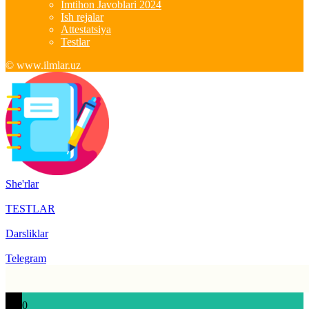
Imtihon Javoblari 2024
Ish rejalar
Attestatsiya
Testlar
© www.ilmlar.uz
She'rlar
TESTLAR
Darsliklar
Telegram
0