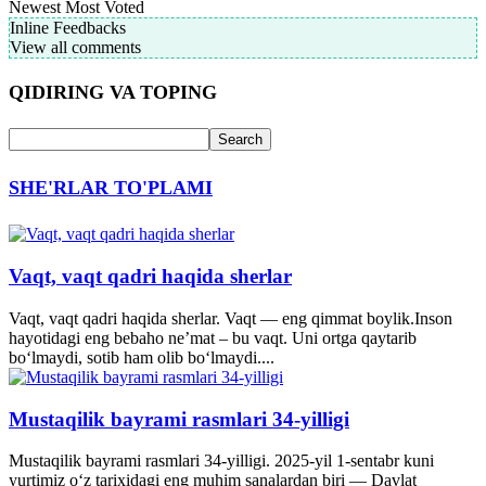
Newest
Most Voted
Inline Feedbacks
View all comments
QIDIRING VA TOPING
SHE'RLAR TO'PLAMI
Vaqt, vaqt qadri haqida sherlar
Vaqt, vaqt qadri haqida sherlar. Vaqt — eng qimmat boylik.Inson
hayotidagi eng bebaho ne’mat – bu vaqt. Uni ortga qaytarib
bo‘lmaydi, sotib ham olib bo‘lmaydi....
Mustaqilik bayrami rasmlari 34-yilligi
Mustaqilik bayrami rasmlari 34-yilligi. 2025-yil 1-sentabr kuni
yurtimiz o‘z tarixidagi eng muhim sanalardan biri — Davlat