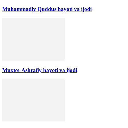
Muhammadiy Quddus hayoti va ijodi
Muxtor Ashrafiy hayoti va ijodi