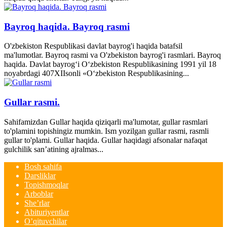
Bayroq haqida. Bayroq rasmi
O'zbekiston Respublikasi davlat bayrog'i haqida batafsil
ma'lumotlar. Bayroq rasmi va O'zbekiston bayrog'i rasmlari. Bayroq
haqida. Davlat bayrog‘i O‘zbekiston Respublikasining 1991 yil 18
noyabrdagi 407­XII­sonli «O‘zbekiston Respublikasining...
Gullar rasmi.
Sahifamizdan Gullar haqida qiziqarli ma'lumotar, gullar rasmlari
to'plamini topishingiz mumkin. Ism yozilgan gullar rasmi, rasmli
gullar to'plami. Gullar haqida. Gullar haqidagi afsonalar nafaqat
gulchilik san’atining ajralmas...
Bosh sahifa
Darsliklar
Topishmoqlar
Arboblar
She’rlar
Abituriyentlar
O’qituvchilar