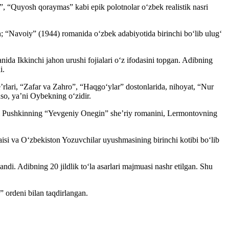
, “Quyosh qoraymas” kabi epik polotnolar oʻzbek realistik nasri
n; “Navoiy” (1944) romanida oʻzbek adabiyotida birinchi boʻlib ulugʻ
da Ikkinchi jahon urushi fojialari oʻz ifodasini topgan. Adibning
i.
eʼrlari, “Zafar va Zahro”, “Haqgoʻylar” dostonlarida, nihoyat, “Nur
uso, yaʼni Oybekning oʻzidir.
bxoni Pushkinning “Yevgeniy Onegin” sheʼriy romanini, Lermontovning
isi va Oʻzbekiston Yozuvchilar uyushmasining birinchi kotibi boʻlib
di. Adibning 20 jildlik toʻla asarlari majmuasi nashr etilgan. Shu
 ordeni bilan taqdirlangan.