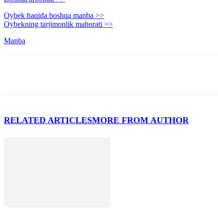
Oybek haqida boshqa manba >>
Oybekning tarjimonlik mahorati >>
Manba
RELATED ARTICLES
MORE FROM AUTHOR