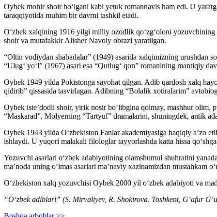
Oybek mohir shoir boʻlgani kabi yetuk romannavis ham edi. U yaratga
taraqqiyotida muhim bir davrni tashkil etadi.
Oʻzbek xalqining 1916 yilgi milliy ozodlik qoʻzgʻoloni yozuvchining 
shoir va mutafakkir Alisher Navoiy obrazi yaratilgan.
“Oltin vodiydan shabadalar” (1949) asarida xalqimizning urushdan so
“Ulugʻ yoʻl” (1967) asari esa “Qutlugʻ qon” romanining mantiqiy davo
Oybek 1949 yilda Pokistonga sayohat qilgan. Adib qardosh xalq hayotini
qidirib” qissasida tasvirlagan. Adibning “Bolalik xotiralarim” avtobi
Oybek isteʼdodli shoir, yirik nosir boʻlibgina qolmay, mashhur olim,
“Maskarad”, Molyerning “Tartyuf” dramalarini, shuningdek, antik ad
Oybek 1943 yilda Oʻzbekiston Fanlar akademiyasiga haqiqiy aʼzo etib 
ishlaydi. U yuqori malakali filologlar tayyorlashda katta hissa qoʻshga
Yozuvchi asarlari oʻzbek adabiyotining olamshumul shuhratini yanada o
maʼnoda uning oʻlmas asarlari maʼnaviy xazinamizdan mustahkam oʻri
Oʻzbekiston xalq yozuvchisi Oybek 2000 yil oʻzbek adabiyoti va mada
“Oʻzbek adiblari” (S. Mirvaliyev, R. Shokirova. Toshkent, Gʻafur Gʻ
Boshqa arboblar >>