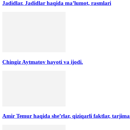
Jadidlar. Jadidlar haqida ma’lumot, rasmlari
Chingiz Aytmatov hayoti va ijodi.
Amir Temur haqida she’rlar, qiziqarli faktlar, tarjima