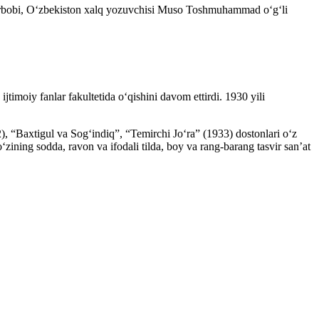
t arbobi, Oʻzbekiston xalq yozuvchisi Muso Toshmuhammad oʻgʻli
timoiy fanlar fakultetida oʻqishini davom ettirdi. 1930 yili
), “Baxtigul va Sogʻindiq”, “Temirchi Joʻra” (1933) dostonlari oʻz
zining sodda, ravon va ifodali tilda, boy va rang-barang tasvir sanʼat