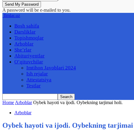
A password will be e-mailed to you.
Ilmlar.uz
Bosh sahifa
Darsliklar
Topishmoqlar
Arboblar
She’rlar
Abituriyentlar
O’qituvchilar
Imtihon Javoblari 2024
Ish rejalar
Attestatsiya
Testlar
Home
Arboblar
Oybek hayoti va ijodi. Oybekning tarjimai holi.
Arboblar
Oybek hayoti va ijodi. Oybekning tarjimai 