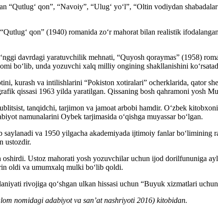
n “Qutlugʻ qon”, “Navoiy”, “Ulugʻ yoʻl”, “Oltin vodiydan shabadalar”
“Qutlugʻ qon” (1940) romanida zoʻr mahorat bilan realistik ifodalanga
ʻnggi davrdagi yaratuvchilik mehnati, “Quyosh qoraymas” (1958) romani
mi boʻlib, unda yozuvchi xalq milliy ongining shakllanishini koʻrsatad
, kurash va intilishlarini “Pokiston xotiralari” ocherklarida, qator sh
ografik qissasi 1963 yilda yaratilgan. Qissaning bosh qahramoni yosh M
 publitsist, tanqidchi, tarjimon va jamoat arbobi hamdir. Oʻzbek kito
abiyot namunalarini Oybek tarjimasida oʻqishga muyassar boʻlgan.
saylanadi va 1950 yilgacha akademiyada ijtimoiy fanlar boʻlimining ra
n ustozdir.
shirdi. Ustoz mahorati yosh yozuvchilar uchun ijod dorilfununiga aylan
n oldi va umumxalq mulki boʻlib qoldi.
niyati rivojiga qoʻshgan ulkan hissasi uchun “Buyuk xizmatlari uchun”
ulom nomidagi adabiyot va sanʼat nashriyoti 2016) kitobidan.