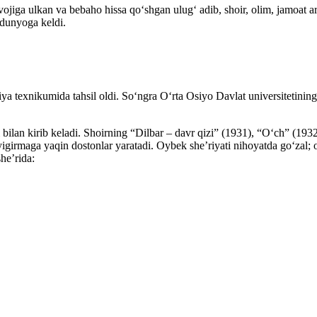
vojiga ulkan va bebaho hissa qoʻshgan ulugʻ adib, shoir, olim, jamoa
 dunyoga keldi.
a texnikumida tahsil oldi. Soʻngra Oʻrta Osiyo Davlat universitetining ij
bilan kirib keladi. Shoirning “Dilbar – davr qizi” (1931), “Oʻch” (1932
girmaga yaqin dostonlar yaratadi. Oybek sheʼriyati nihoyatda goʻzal; oʻ
sheʼrida: