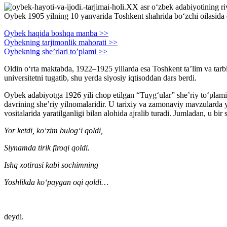
XX asr oʻzbek adabiyotining ri
Oybek 1905 yilning 10 yanvarida Toshkent shahrida boʻzchi oilasida
Oybek haqida boshqa manba >>
Oybekning tarjimonlik mahorati >>
Oybekning she’rlari to’plami >>
Oldin oʻrta maktabda, 1922–1925 yillarda esa Toshkent taʼlim va tarbiy
universitetni tugatib, shu yerda siyosiy iqtisoddan dars berdi.
Oybek adabiyotga 1926 yili chop etilgan “Tuygʻular” sheʼriy toʻplami 
davrining sheʼriy yilnomalaridir. U tarixiy va zamonaviy mavzularda yi
vositalarida yaratilganligi bilan alohida ajralib turadi. Jumladan, u bir 
Yor ketdi, koʻzim bulogʻi qoldi,
Siynamda tirik firoqi qoldi.
Ishq xotirasi kabi sochimning
Yoshlikda koʻpaygan oqi qoldi…
deydi.