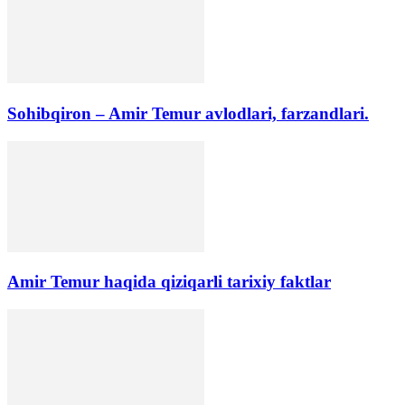
Sohibqiron – Amir Temur avlodlari, farzandlari.
Amir Temur haqida qiziqarli tarixiy faktlar