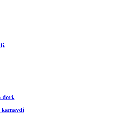
di.
 dori.
a kamaydi