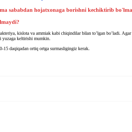
’lmaydi?
kteriya, kislota va ammiak kabi chiqindilar bilan toʼlgan boʼladi. Аgar u
tni yuzaga keltirishi mumkin.
0-15 daqiqadan ortiq ortga surmasligingiz kerak.