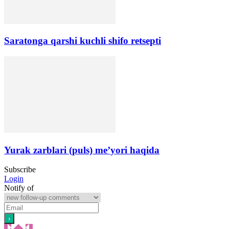
Saratonga qarshi kuchli shifo retsepti
Yurak zarblari (puls) me’yori haqida
Subscribe
Login
Notify of