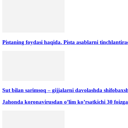
Pistaning foydasi haqida. Pista asablarni tinchlantira
Sut bilan sarimsoq – gijjalarni davolashda shifobaxsh
Jahonda koronavirusdan o’lim koʼrsatkichi 30 foizg