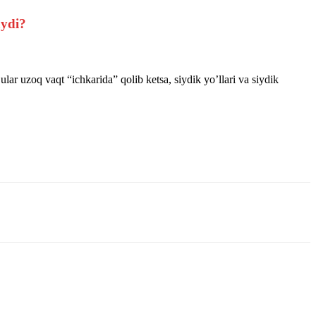
lar uzoq vaqt “ichkarida” qolib ketsa, siydik yoʼllari va siydik