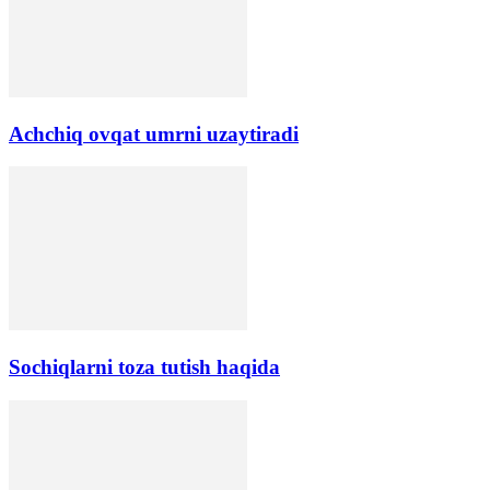
Аchchiq ovqat umrni uzaytiradi
Sochiqlarni toza tutish haqida