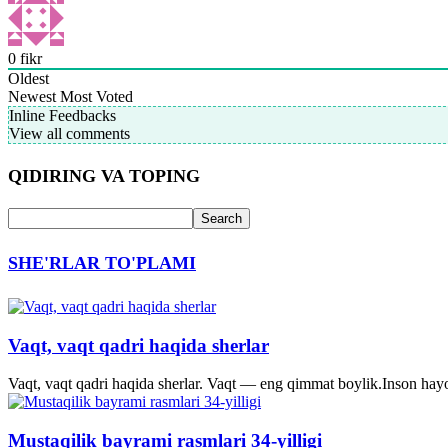
0
fikr
Oldest
Newest
Most Voted
Inline Feedbacks
View all comments
QIDIRING VA TOPING
SHE'RLAR TO'PLAMI
Vaqt, vaqt qadri haqida sherlar
Vaqt, vaqt qadri haqida sherlar. Vaqt — eng qimmat boylik.Inson hayo
Mustaqilik bayrami rasmlari 34-yilligi