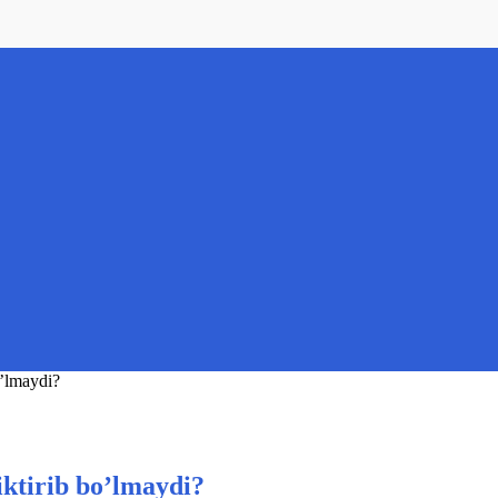
o’lmaydi?
ktirib bo’lmaydi?