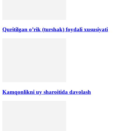
Quritilgan o’rik (turshak) foydali xususiyati
Kamqonlikni uy sharoitida davolash