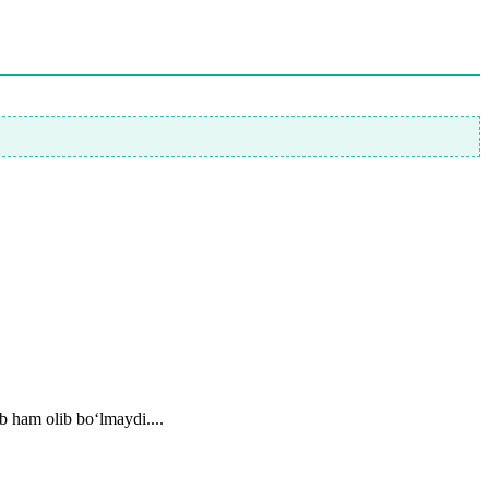
b ham olib bo‘lmaydi....