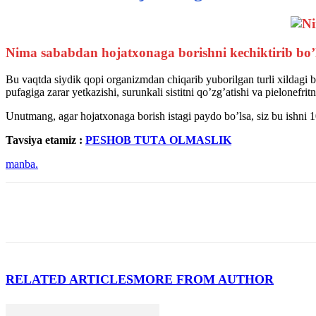
Nima sababdan hojatxonaga borishni kechiktirib bo
Bu vaqtda siydik qopi organizmdan chiqarib yuborilgan turli xildagi ba
pufagiga zarar yetkazishi, surunkali sistitni qoʼzgʼatishi va pielonefri
Unutmang, agar hojatxonaga borish istagi paydo boʼlsa, siz bu ishni 1
Tavsiya etamiz :
PESHOB TUTА OLMАSLIK
manba.
RELATED ARTICLES
MORE FROM AUTHOR