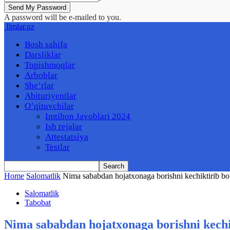
A password will be e-mailed to you.
Ilmlar.uz
Bosh sahifa
Darsliklar
Topishmoqlar
Arboblar
She’rlar
Abituriyentlar
O’qituvchilar
Imtihon Javoblari 2024
Ish rejalar
Attestatsiya
Testlar
Home
Salomatlik
Nima sababdan hojatxonaga borishni kechiktirib b
Salomatlik
Tabobat
Nima sababdan hojatxonaga borishni kechi