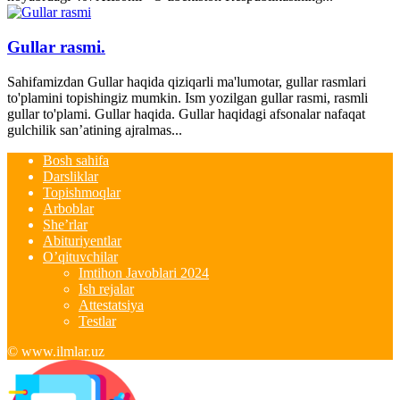
Gullar rasmi.
Sahifamizdan Gullar haqida qiziqarli ma'lumotar, gullar rasmlari
to'plamini topishingiz mumkin. Ism yozilgan gullar rasmi, rasmli
gullar to'plami. Gullar haqida. Gullar haqidagi afsonalar nafaqat
gulchilik san’atining ajralmas...
Bosh sahifa
Darsliklar
Topishmoqlar
Arboblar
She’rlar
Abituriyentlar
O’qituvchilar
Imtihon Javoblari 2024
Ish rejalar
Attestatsiya
Testlar
© www.ilmlar.uz