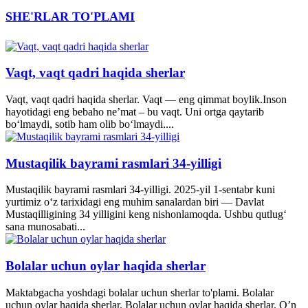
SHE'RLAR TO'PLAMI
Vaqt, vaqt qadri haqida sherlar
Vaqt, vaqt qadri haqida sherlar. Vaqt — eng qimmat boylik.Inson
hayotidagi eng bebaho ne’mat – bu vaqt. Uni ortga qaytarib
bo‘lmaydi, sotib ham olib bo‘lmaydi....
Mustaqilik bayrami rasmlari 34-yilligi
Mustaqilik bayrami rasmlari 34-yilligi. 2025-yil 1-sentabr kuni
yurtimiz o‘z tarixidagi eng muhim sanalardan biri — Davlat
Mustaqilligining 34 yilligini keng nishonlamoqda. Ushbu qutlug‘
sana munosabati...
Bolalar uchun oylar haqida sherlar
Maktabgacha yoshdagi bolalar uchun sherlar to'plami. Bolalar
uchun oylar haqida sherlar. Bolalar uchun oylar haqida sherlar. O’n