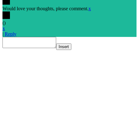
Would love your thoughts, please comment.
x
(
)
x
|
Reply
Insert