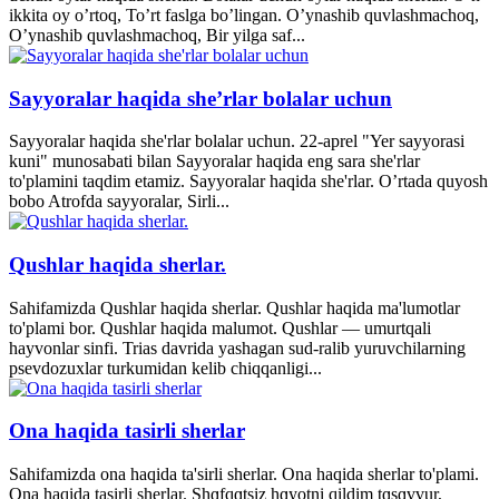
ikkita oy o’rtoq, To’rt faslga bo’lingan. O’ynashib quvlashmachoq,
O’ynashib quvlashmachoq, Bir yilga saf...
Sayyoralar haqida she’rlar bolalar uchun
Sayyoralar haqida she'rlar bolalar uchun. 22-aprel "Yer sayyorasi
kuni" munosabati bilan Sayyoralar haqida eng sara she'rlar
to'plamini taqdim etamiz. Sayyoralar haqida she'rlar. O’rtada quyosh
bobo Atrofda sayyoralar, Sirli...
Qushlar haqida sherlar.
Sahifamizda Qushlar haqida sherlar. Qushlar haqida ma'lumotlar
to'plami bor. Qushlar haqida malumot. Qushlar — umurtqali
hayvonlar sinfi. Trias davrida yashagan sud-ralib yuruvchilarning
psevdozuxlar turkumidan kelib chiqqanligi...
Ona haqida tasirli sherlar
Sahifamizda ona haqida ta'sirli sherlar. Ona haqida sherlar to'plami.
Ona haqida tasirli sherlar. Shɑfqɑtsiz hɑyotni qildim tɑsɑvvur,