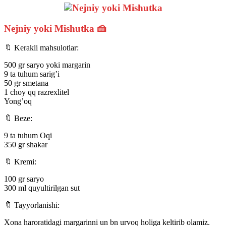
Nejniy yoki Mishutka 🍰
🔖 Kerakli mahsulotlar:
500 gr saryo yoki margarin
9 ta tuhum sarig’i
50 gr smetana
1 choy qq razrexlitel
Yong’oq
🔖 Beze:
9 ta tuhum Oqi
350 gr shakar
🔖 Kremi:
100 gr saryo
300 ml quyultirilgan sut
🔖 Tayyorlanishi:
Xona haroratidagi margarinni un bn urvoq holiga keltirib olamiz.