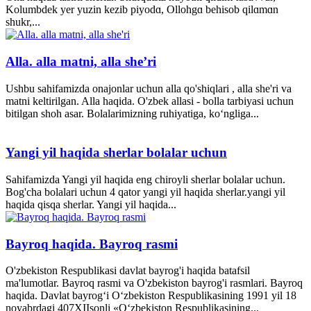
Kolumbdek yer yuzin kezib piyodɑ, Ollohgɑ behisob qilɑmɑn
shukr,...
Alla. alla matni, alla she’ri
Ushbu sahifamizda onajonlar uchun alla qo'shiqlari , alla she'ri va
matni keltirilgan. Alla haqida. O'zbek allasi - bolla tarbiyasi uchun
bitilgan shoh asar. Bolalarimizning ruhiyatiga, ko‘ngliga...
Yangi yil haqida sherlar bolalar uchun
Sahifamizda Yangi yil haqida eng chiroyli sherlar bolalar uchun.
Bog'cha bolalari uchun 4 qator yangi yil haqida sherlar.yangi yil
haqida qisqa sherlar. Yangi yil haqida...
Bayroq haqida. Bayroq rasmi
O'zbekiston Respublikasi davlat bayrog'i haqida batafsil
ma'lumotlar. Bayroq rasmi va O'zbekiston bayrog'i rasmlari. Bayroq
haqida. Davlat bayrog‘i O‘zbekiston Respublikasining 1991 yil 18
noyabrdagi 407­XII­sonli «O‘zbekiston Respublikasining...