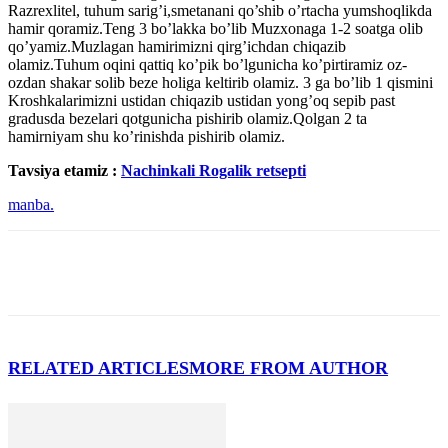
Razrexlitel, tuhum sarig’i,smetanani qo’shib o’rtacha yumshoqlikda
hamir qoramiz.Teng 3 bo’lakka bo’lib Muzxonaga 1-2 soatga olib
qo’yamiz.Muzlagan hamirimizni qirg’ichdan chiqazib
olamiz.Tuhum oqini qattiq ko’pik bo’lgunicha ko’pirtiramiz oz-
ozdan shakar solib beze holiga keltirib olamiz. 3 ga bo’lib 1 qismini
Kroshkalarimizni ustidan chiqazib ustidan yong’oq sepib past
gradusda bezelari qotgunicha pishirib olamiz.Qolgan 2 ta
hamirniyam shu ko’rinishda pishirib olamiz.
Tavsiya etamiz :
Nachinkali Rogalik retsepti
manba.
RELATED ARTICLES
MORE FROM AUTHOR