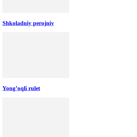
Shkoladniy perojniy
Yong’oqli rulet