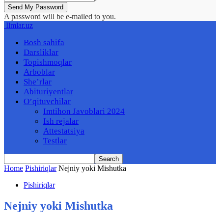
A password will be e-mailed to you.
Ilmlar.uz
Bosh sahifa
Darsliklar
Topishmoqlar
Arboblar
She’rlar
Abituriyentlar
O’qituvchilar
Imtihon Javoblari 2024
Ish rejalar
Attestatsiya
Testlar
Home
Pishiriqlar
Nejniy yoki Mishutka
Pishiriqlar
Nejniy yoki Mishutka