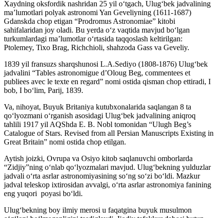
Xaydning oksfordik nashridan 25 yil o‘tgach, Ulug‘bek jadvalining
ma’lumotlari polyak astronomi Yan Geveliyning (1611-1687)
Gdanskda chop etigan “Prodromus Astronomiae” kitobi
sahifalaridan joy oladi. Bu yerda o‘z vaqtida mavjud bo‘lgan
turkumlardagi ma’lumotlar o‘rtasida taqqoslash keltirilgan:
Ptolemey, Tixo Brag, Richchioli, shahzoda Gass va Geveliy.
1839 yil fransuzs sharqshunosi L.A.Sediyo (1808-1876) Ulug‘bek
jadvalini “Tables astronomigue d’Oloug Beg, commentees et
publiees avec le texte en regard” nomi ostida qisman chop ettiradi, I
bob, I bo‘lim, Parij, 1839.
Va, nihoyat, Buyuk Britaniya kutubxonalarida saqlangan 8 ta
qo‘lyozmani o‘rganish asosidagi Ulug‘bek jadvalining aniqroq
tahlili 1917 yil AQShda E. B. Nobl tomonidan “Ulugh Beg’s
Catalogue of Stars. Revised from all Persian Manuscripts Existing in
Great Britain” nomi ostida chop etilgan.
Aytish joizki, Ovrupa va Osiyo kitob saqlanuvchi omborlarda
“Zidjiy”ning o‘nlab qo‘lyozmalari mavjud. Ulug‘bekning yulduzlar
jadvali o‘rta asrlar astronomiyasining so‘ng so‘zi bo‘ldi. Mazkur
jadval teleskop ixtirosidan avvalgi, o‘rta asrlar astronomiya fanining
eng yuqori poyasi bo‘ldi.
Ulug‘bekning boy ilmiy merosi u faqatgina buyuk musulmon