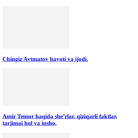
Chingiz Aytmatov hayoti va ijodi.
Amir Temur haqida she’rlar, qiziqarli faktlar,
tarjimai hol va insho.