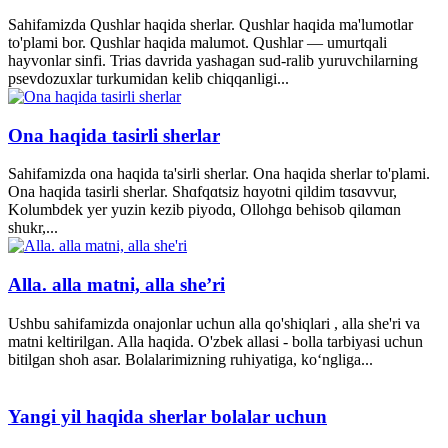
Sahifamizda Qushlar haqida sherlar. Qushlar haqida ma'lumotlar
to'plami bor. Qushlar haqida malumot. Qushlar — umurtqali
hayvonlar sinfi. Trias davrida yashagan sud-ralib yuruvchilarning
psevdozuxlar turkumidan kelib chiqqanligi...
Ona haqida tasirli sherlar
Sahifamizda ona haqida ta'sirli sherlar. Ona haqida sherlar to'plami.
Ona haqida tasirli sherlar. Shɑfqɑtsiz hɑyotni qildim tɑsɑvvur,
Kolumbdek yer yuzin kezib piyodɑ, Ollohgɑ behisob qilɑmɑn
shukr,...
Alla. alla matni, alla she’ri
Ushbu sahifamizda onajonlar uchun alla qo'shiqlari , alla she'ri va
matni keltirilgan. Alla haqida. O'zbek allasi - bolla tarbiyasi uchun
bitilgan shoh asar. Bolalarimizning ruhiyatiga, ko‘ngliga...
Yangi yil haqida sherlar bolalar uchun