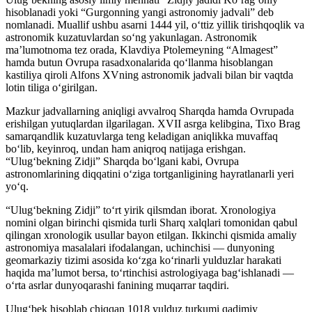
hisoblanadi yoki “Gurgonning yangi astronomiy jadvali” deb
nomlanadi. Muallif ushbu asarni 1444 yil, o‘ttiz yillik tirishqoqlik va
astronomik kuzatuvlardan so‘ng yakunlagan. Astronomik
ma’lumotnoma tez orada, Klavdiya Ptolemeyning “Almagest”
hamda butun Ovrupa rasadxonalarida qo‘llanma hisoblangan
kastiliya qiroli Alfons XVning astronomik jadvali bilan bir vaqtda
lotin tiliga o‘girilgan.
Mazkur jadvallarning aniqligi avvalroq Sharqda hamda Ovrupada
erishilgan yutuqlardan ilgarilagan. XVII asrga kelibgina, Tixo Brag
samarqandlik kuzatuvlarga teng keladigan aniqlikka muvaffaq
bo‘lib, keyinroq, undan ham aniqroq natijaga erishgan.
“Ulug‘bekning Zidji” Sharqda bo‘lgani kabi, Ovrupa
astronomlarining diqqatini o‘ziga tortganligining hayratlanarli yeri
yo‘q.
“Ulug‘bekning Zidji” to‘rt yirik qilsmdan iborat. Xronologiya
nomini olgan birinchi qismida turli Sharq xalqlari tomonidan qabul
qilingan xronologik usullar bayon etilgan. Ikkinchi qismida amaliy
astronomiya masalalari ifodalangan, uchinchisi — dunyoning
geomarkaziy tizimi asosida ko‘zga ko‘rinarli yulduzlar harakati
haqida ma’lumot bersa, to‘rtinchisi astrologiyaga bag‘ishlanadi —
o‘rta asrlar dunyoqarashi fanining muqarrar taqdiri.
Ulug‘bek hisoblab chiqqan 1018 yulduz turkumi qadimiy