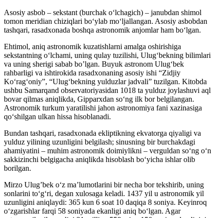
Asosiy asbob – sekstant (burchak o‘lchagich) – janubdan shimol
tomon meridian chiziqlari bo‘ylab mo‘ljallangan. Asosiy asbobdan
tashqari, rasadxonada boshqa astronomik anjomlar ham bo‘lgan.
Ehtimol, aniq astronomik kuzatishlarni amalga oshirishiga
sekstantning o‘lchami, uning qulay tuzilishi, Ulug‘bekning bilimlari
va uning sherigi sabab bo’lgan. Buyuk astronom Ulug‘bek
rahbarligi va ishtirokida rasadxonaning asosiy ishi “Zidjiy
Ko‘rag‘oniy”, “Ulug‘bekning yulduzlar jadvali” tuzilgan. Kitobda
ushbu Samarqand observatoriyasidan 1018 ta yulduz joylashuvi aql
bovar qilmas aniqlikda, Gipparxdan so‘ng ilk bor belgilangan.
Astronomik turkum yaratilishi jahon astronomiya fani xazinasiga
qo‘shilgan ulkan hissa hisoblanadi.
Bundan tashqari, rasadxonada ekliptikning ekvatorga qiyaligi va
yulduz yilining uzunligini belgilash; sinusning bir burchakdagi
ahamiyatini – muhim astronomik doimiylikni – verguldan so‘ng o‘n
sakkizinchi belgigacha aniqlikda hisoblash bo‘yicha ishlar olib
borilgan.
Mirzo Ulug’bek o‘z ma’lumotlarini bir necha bor tekshirib, uning
sonlarini to‘g‘ri, degan xulosaga keladi. 1437 yil u astronomik yil
uzunligini aniqlaydi: 365 kun 6 soat 10 daqiqa 8 soniya. Keyinroq
o‘zgarishlar farqi 58 soniyada ekanligi aniq bo‘lgan. Agar