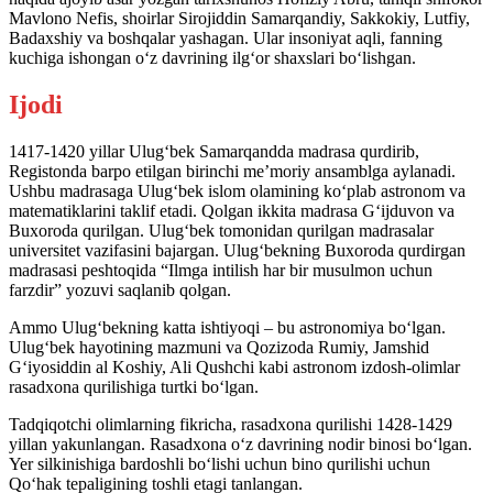
Mavlono Nefis, shoirlar Sirojiddin Samarqandiy, Sakkokiy, Lutfiy,
Badaxshiy va boshqalar yashagan. Ular insoniyat aqli, fanning
kuchiga ishongan o‘z davrining ilg‘or shaxslari bo‘lishgan.
Ijodi
1417-1420 yillar Ulug‘bek Samarqandda madrasa qurdirib,
Registonda barpo etilgan birinchi me’moriy ansamblga aylanadi.
Ushbu madrasaga Ulug‘bek islom olamining ko‘plab astronom va
matematiklarini taklif etadi. Qolgan ikkita madrasa G‘ijduvon va
Buxoroda qurilgan. Ulug‘bek tomonidan qurilgan madrasalar
universitet vazifasini bajargan. Ulug‘bekning Buxoroda qurdirgan
madrasasi peshtoqida “Ilmga intilish har bir musulmon uchun
farzdir” yozuvi saqlanib qolgan.
Ammo Ulug‘bekning katta ishtiyoqi – bu astronomiya bo‘lgan.
Ulug‘bek hayotining mazmuni va Qozizoda Rumiy, Jamshid
G‘iyosiddin al Koshiy, Ali Qushchi kabi astronom izdosh-olimlar
rasadxona qurilishiga turtki bo‘lgan.
Tadqiqotchi olimlarning fikricha, rasadxona qurilishi 1428-1429
yillan yakunlangan. Rasadxona o‘z davrining nodir binosi bo‘lgan.
Yer silkinishiga bardoshli bo‘lishi uchun bino qurilishi uchun
Qo‘hak tepaligining toshli etagi tanlangan.