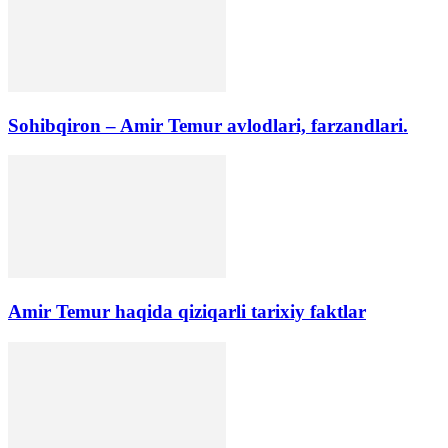
Sohibqiron – Amir Temur avlodlari, farzandlari.
Amir Temur haqida qiziqarli tarixiy faktlar