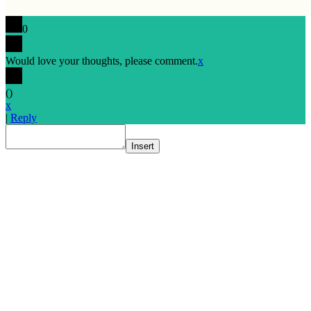
0
Would love your thoughts, please comment.
x
(
)
x
|
Reply
Insert