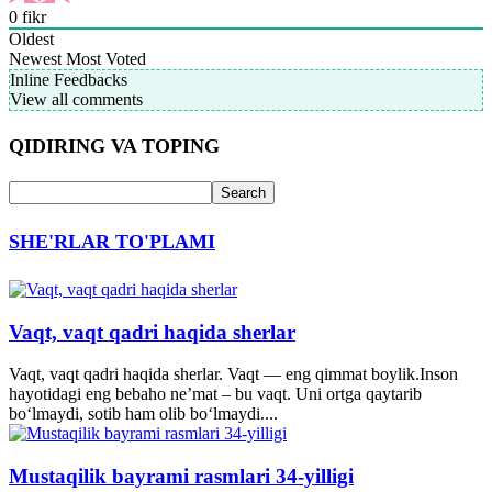
0
fikr
Oldest
Newest
Most Voted
Inline Feedbacks
View all comments
QIDIRING VA TOPING
SHE'RLAR TO'PLAMI
Vaqt, vaqt qadri haqida sherlar
Vaqt, vaqt qadri haqida sherlar. Vaqt — eng qimmat boylik.Inson
hayotidagi eng bebaho ne’mat – bu vaqt. Uni ortga qaytarib
bo‘lmaydi, sotib ham olib bo‘lmaydi....
Mustaqilik bayrami rasmlari 34-yilligi