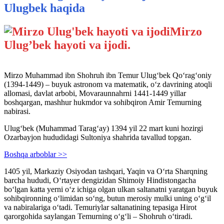
Ulugbek haqida
Mirzo
Ulug’bek hayoti va ijodi.
Mirzo Muhammad ibn Shohruh ibn Temur Ulug‘bek Qo‘rag‘oniy
(1394-1449) – buyuk astronom va matematik, o‘z davrining atoqli
allomasi, davlat arbobi, Movaraunnahrni 1441-1449 yillar
boshqargan, mashhur hukmdor va sohibqiron Amir Temurning
nabirasi.
Ulug‘bek (Muhammad Tarag‘ay) 1394 yil 22 mart kuni hozirgi
Ozarbayjon hududidagi Sultoniya shahrida tavallud topgan.
Boshqa arboblar >>
1405 yil, Markaziy Osiyodan tashqari, Yaqin va O‘rta Sharqning
barcha hududi, O‘rtayer dengizidan Shimoiy Hindistongacha
bo‘lgan katta yerni o‘z ichiga olgan ulkan saltanatni yaratgan buyuk
sohibqironning o‘limidan so‘ng, butun merosiy mulki uning o‘g‘il
va nabiralariga o‘tadi. Temuriylar saltanatining tepasiga Hirot
qarorgohida saylangan Temurning o‘g‘li – Shohruh o‘tiradi.