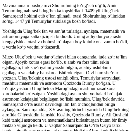
Mavaraunnahr boshqaruvi Shohruhning to‘ng‘ich o‘g‘li, Amir
Temurning nabirasi Ulug‘bekka topshiriladi. 1409 yil Ulug‘bek
Samarqand hokimi etib e’lon qilinadi, otasi Shohruhning o‘limidan
so‘ng, 1447 yil Temuriylar sulolasiga bosh bo‘ladi.
Yoshligida Ulug‘bek fan va san’at turlariga, ayniqsa, matematik
va
astronomiyaga katta qiziqish bildiradi. Uning aqliy dunyoqarashi
kengayishida otasi va bobosi to‘plagan boy kutubxona zamin bo‘ldi,
u yerda ko‘p vaqtini o‘tkazardi.
Mirzo Ulug’bek u vaqtlar o‘lchovi bilan qaraganda, juda zo‘r ta’lim
olgan. Ajoyib xotira egasi bo‘lib, u arab va fors tilini erkin
egallagan, turk she’riyatini yaxshi bilgan, adabiy uslublarni
egallagan va adabiy bahslarda ishtirok etgan. O‘zi ham she’rlar
yozgan. Ulug‘bekning ustozi taniqli olim, Temuriylar saroyidagi
mashhur matematik va astronom Qozizoda Rumiy bo‘lgan. U
to‘qqiz yasharli Ulug‘bekka Marog‘adagi mashhur rasadxona
xarobalarini ko‘rsatgan. Yoshlikdagi aynan shu xotiralari bo‘lajak
astronom kelajagini belgilagan bo‘lishi mumkin. Ulug‘bek davrida
Samarqand o‘rta asrlar davridagi ilm-fan o‘choqlaridan biriga
aylangan. Samarqandda, XV asrning birinchi yarmida Ulug‘bekning
atrofida G‘iyosiddin Jamshid Koshiy, Qozizoda Rumiy, Ali Qushchi
kabi taniqli astronom va matematiklarni birlashtirgan butun bir ilmiy
maktab vujudga keldi. U vaqtlar Samarqandda O‘rta Osiyo tarixi
haqida ajoyib asar yozgan tarixshunos Hofiziy Abru, taniqli shifokor