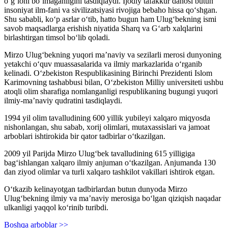
o‘g‘loni bo‘lmaganligini tasdiqlaydi. Ijodiy tafakkur dahosi butun
insoniyat ilm-fani va sivilizatsiyasi rivojiga bebaho hissa qo‘shgan.
Shu sababli, ko‘p asrlar o‘tib, hatto bugun ham Ulug‘bekning ismi
savob maqsadlarga erishish niyatida Sharq va G‘arb xalqlarini
birlashtirgan timsol bo‘lib qoladi.
Mirzo Ulug‘bekning yuqori ma’naviy va sezilarli merosi dunyoning
yetakchi o‘quv muassasalarida va ilmiy markazlarida o‘rganib
kelinadi. O‘zbekiston Respublikasining Birinchi Prezidenti Islom
Karimovning tashabbusi bilan, O‘zbekiston Milliy universiteti ushbu
atoqli olim sharafiga nomlanganligi respublikaning bugungi yuqori
ilmiy-ma’naviy qudratini tasdiqlaydi.
1994 yil olim tavalludining 600 yillik yubileyi xalqaro miqyosda
nishonlangan, shu sabab, xorij olimlari, mutaxassislari va jamoat
arboblari ishtirokida bir qator tadbirlar o‘tkazilgan.
2009 yil Parijda Mirzo Ulug‘bek tavalludining 615 yilligiga
bag‘ishlangan xalqaro ilmiy anjuman o‘tkazilgan. Anjumanda 130
dan ziyod olimlar va turli xalqaro tashkilot vakillari ishtirok etgan.
O‘tkazib kelinayotgan tadbirlardan butun dunyoda Mirzo
Ulug‘bekning ilmiy va ma’naviy merosiga bo‘lgan qiziqish naqadar
ulkanligi yaqqol ko‘rinib turibdi.
Boshqa arboblar >>