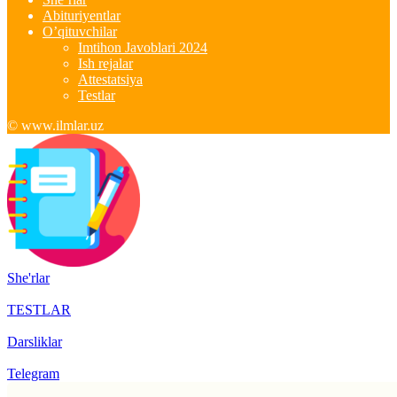
Abituriyentlar
O’qituvchilar
Imtihon Javoblari 2024
Ish rejalar
Attestatsiya
Testlar
© www.ilmlar.uz
She'rlar
TESTLAR
Darsliklar
Telegram