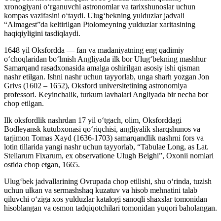
xronogiyani o‘rganuvchi astronomlar va tarixshunoslar uchun
kompas vazifasini o‘taydi. Ulug‘bekning yulduzlar jadvali
“Almagest”da keltirilgan Ptolomeyning yulduzlar xaritasining
haqiqiyligini tasdiqlaydi.
1648 yil Oksfordda — fan va madaniyatning eng qadimiy
o‘choqlaridan bo‘lmish Angliyada ilk bor Ulug‘bekning mashhur
Samarqand rasadxonasida amalga oshirilgan asosiy ishi qisman
nashr etilgan. Ishni nashr uchun tayyorlab, unga sharh yozgan Jon
Grivs (1602 – 1652), Oksford universitetining astronomiya
professori. Keyinchalik, turkum lavhalari Angliyada bir necha bor
chop etilgan.
Ilk oksfordlik nashrdan 17 yil o‘tgach, olim, Oksforddagi
Bodleyansk kutubxonasi qo‘riqchisi, angliyalik sharqshunos va
tarjimon Tomas Xayd (1636-1703) samarqandlik nashrni fors va
lotin tillarida yangi nashr uchun tayyorlab,
“
Tabulae Long, as Lat.
Stellarum Fixarum, ex observatione Ulugh Beighi
”
, Oxonii nomlari
ostida chop etgan, 1665.
Ulug‘bek jadvallarining Ovrupada chop etilishi, shu o‘rinda, tuzish
uchun ulkan va sermashshaq kuzatuv va hisob mehnatini talab
qiluvchi o‘ziga xos yulduzlar katalogi sanoqli shaxslar tomonidan
hisoblangan va osmon tadqiqotchilari tomonidan yuqori baholangan.