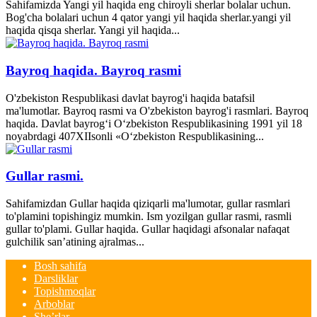
Sahifamizda Yangi yil haqida eng chiroyli sherlar bolalar uchun.
Bog'cha bolalari uchun 4 qator yangi yil haqida sherlar.yangi yil
haqida qisqa sherlar. Yangi yil haqida...
Bayroq haqida. Bayroq rasmi
O'zbekiston Respublikasi davlat bayrog'i haqida batafsil
ma'lumotlar. Bayroq rasmi va O'zbekiston bayrog'i rasmlari. Bayroq
haqida. Davlat bayrog‘i O‘zbekiston Respublikasining 1991 yil 18
noyabrdagi 407­XII­sonli «O‘zbekiston Respublikasining...
Gullar rasmi.
Sahifamizdan Gullar haqida qiziqarli ma'lumotar, gullar rasmlari
to'plamini topishingiz mumkin. Ism yozilgan gullar rasmi, rasmli
gullar to'plami. Gullar haqida. Gullar haqidagi afsonalar nafaqat
gulchilik san’atining ajralmas...
Bosh sahifa
Darsliklar
Topishmoqlar
Arboblar
She’rlar