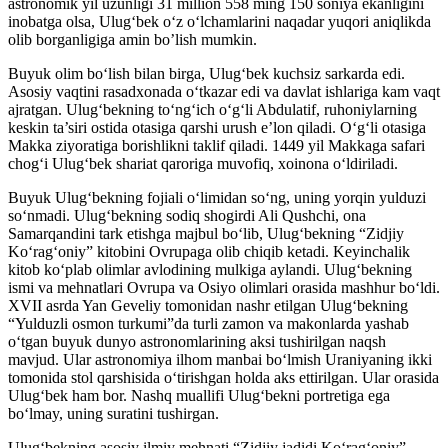
astronomik yil uzunligi 31 million 558 ming 150 soniya ekanligini
inobatga olsa, Ulug‘bek o‘z o‘lchamlarini naqadar yuqori aniqlikda
olib borganligiga amin bo’lish mumkin.
Buyuk olim bo‘lish bilan birga, Ulug‘bek kuchsiz sarkarda edi.
Asosiy vaqtini rasadxonada o‘tkazar edi va davlat ishlariga kam vaqt
ajratgan. Ulug‘bekning to‘ng‘ich o‘g‘li Abdulatif, ruhoniylarning
keskin ta’siri ostida otasiga qarshi urush e’lon qiladi. O‘g‘li otasiga
Makka ziyoratiga borishlikni taklif qiladi. 1449 yil Makkaga safari
chog‘i Ulug‘bek shariat qaroriga muvofiq, xoinona o‘ldiriladi.
Buyuk Ulug‘bekning fojiali o‘limidan so‘ng, uning yorqin yulduzi
so‘nmadi. Ulug‘bekning sodiq shogirdi Ali Qushchi, ona
Samarqandini tark etishga majbul bo‘lib, Ulug‘bekning “Zidjiy
Ko‘rag‘oniy” kitobini Ovrupaga olib chiqib ketadi. Keyinchalik
kitob ko‘plab olimlar avlodining mulkiga aylandi. Ulug‘bekning
ismi va mehnatlari Ovrupa va Osiyo olimlari orasida mashhur bo‘ldi.
XVII asrda Yan Geveliy tomonidan nashr etilgan Ulug‘bekning
“Yulduzli osmon turkumi”da turli zamon va makonlarda yashab
o‘tgan buyuk dunyo astronomlarining aksi tushirilgan naqsh
mavjud. Ular astronomiya ilhom manbai bo‘lmish Uraniyaning ikki
tomonida stol qarshisida o‘tirishgan holda aks ettirilgan. Ular orasida
Ulug‘bek ham bor. Nashq muallifi Ulug‘bekni portretiga ega
bo‘lmay, uning suratini tushirgan.
Ulug‘bekning asosiy ilmiy mehnati “Zidjiy jadidi Ko‘rag‘oniy”