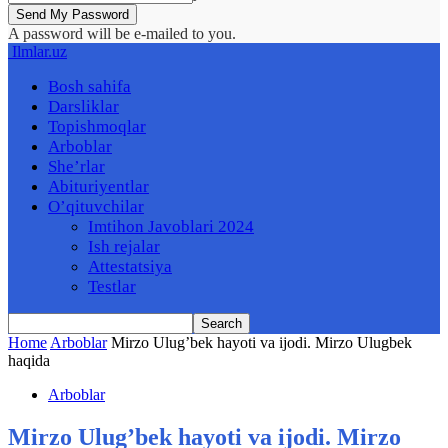
A password will be e-mailed to you.
Ilmlar.uz
Bosh sahifa
Darsliklar
Topishmoqlar
Arboblar
She’rlar
Abituriyentlar
O’qituvchilar
Imtihon Javoblari 2024
Ish rejalar
Attestatsiya
Testlar
Home
Arboblar
Mirzo Ulug’bek hayoti va ijodi. Mirzo Ulugbek
haqida
Arboblar
Mirzo Ulug’bek hayoti va ijodi. Mirzo