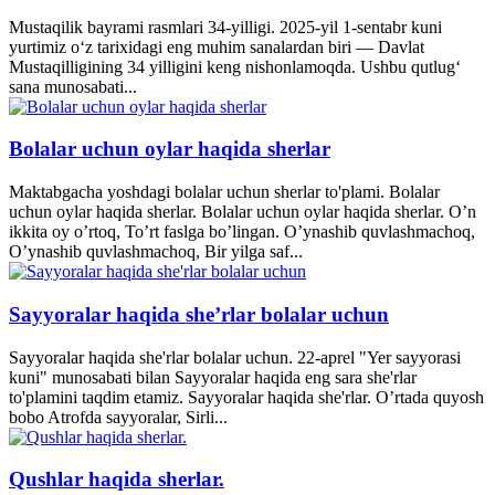
Mustaqilik bayrami rasmlari 34-yilligi. 2025-yil 1-sentabr kuni
yurtimiz o‘z tarixidagi eng muhim sanalardan biri — Davlat
Mustaqilligining 34 yilligini keng nishonlamoqda. Ushbu qutlug‘
sana munosabati...
Bolalar uchun oylar haqida sherlar
Maktabgacha yoshdagi bolalar uchun sherlar to'plami. Bolalar
uchun oylar haqida sherlar. Bolalar uchun oylar haqida sherlar. O’n
ikkita oy o’rtoq, To’rt faslga bo’lingan. O’ynashib quvlashmachoq,
O’ynashib quvlashmachoq, Bir yilga saf...
Sayyoralar haqida she’rlar bolalar uchun
Sayyoralar haqida she'rlar bolalar uchun. 22-aprel "Yer sayyorasi
kuni" munosabati bilan Sayyoralar haqida eng sara she'rlar
to'plamini taqdim etamiz. Sayyoralar haqida she'rlar. O’rtada quyosh
bobo Atrofda sayyoralar, Sirli...
Qushlar haqida sherlar.