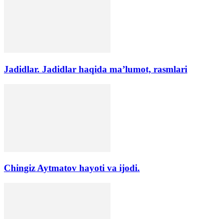
Jadidlar. Jadidlar haqida ma’lumot, rasmlari
Chingiz Aytmatov hayoti va ijodi.