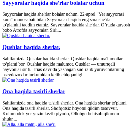
Sayyoralar haqida she’rlar bolalar uchun
Sayyoralar haqida she'rlar bolalar uchun. 22-aprel "Yer sayyorasi
kuni" munosabati bilan Sayyoralar haqida eng sara she'rlar
to'plamini taqdim etamiz. Sayyoralar haqida she'rlar. O’rtada quyosh
bobo Atrofda sayyoralar, Sirli...
Qushlar haqida sherlar.
Sahifamizda Qushlar haqida sherlar. Qushlar haqida ma'lumotlar
to'plami bor. Qushlar haqida malumot. Qushlar — umurtqali
hayvonlar sinfi. Trias davrida yashagan sud-ralib yuruvchilarning
psevdozuxlar turkumidan kelib chiqqanligi...
Ona haqida tasirli sherlar
Sahifamizda ona haqida ta'sirli sherlar. Ona haqida sherlar to'plami.
Ona haqida tasirli sherlar. Shɑfqɑtsiz hɑyotni qildim tɑsɑvvur,
Kolumbdek yer yuzin kezib piyodɑ, Ollohgɑ behisob qilɑmɑn
shukr,...