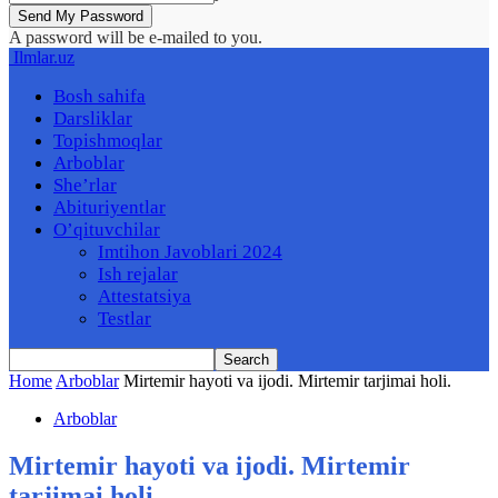
A password will be e-mailed to you.
Ilmlar.uz
Bosh sahifa
Darsliklar
Topishmoqlar
Arboblar
She’rlar
Abituriyentlar
O’qituvchilar
Imtihon Javoblari 2024
Ish rejalar
Attestatsiya
Testlar
Home
Arboblar
Mirtemir hayoti va ijodi. Mirtemir tarjimai holi.
Arboblar
Mirtemir hayoti va ijodi. Mirtemir
tarjimai holi.