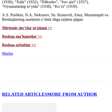
(1930), “Xidir” (1932), “Dilkusho”, “Suv qizi” (1937),
“Oysanamning to‘yida” (1938), “Ko‘zi” (1939).
A.S. Pushkin, N.A. Nekrasov, Sh. Rustaveli, Abay, Maxtumquli va
Berdaqlarning asarlarini o‘zbek tiliga tarjima qilgan.
Mirtemir she’rlar to’plami >>
Boshqa ma’lumotlar >>
Boshqa arboblar >>
Manba
RELATED ARTICLES
MORE FROM AUTHOR