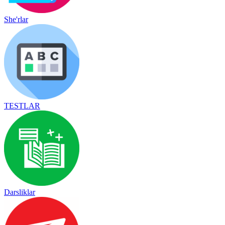
She'rlar
TESTLAR
Darsliklar