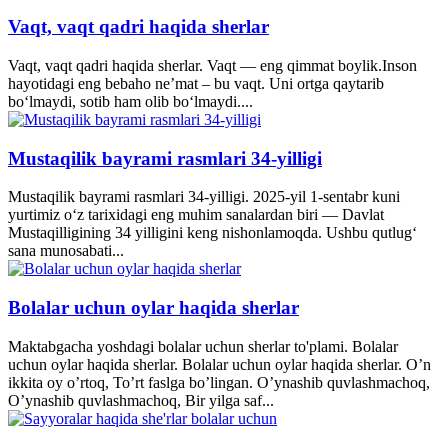
Vaqt, vaqt qadri haqida sherlar
Vaqt, vaqt qadri haqida sherlar. Vaqt — eng qimmat boylik.Inson
hayotidagi eng bebaho ne’mat – bu vaqt. Uni ortga qaytarib
bo‘lmaydi, sotib ham olib bo‘lmaydi....
Mustaqilik bayrami rasmlari 34-yilligi
Mustaqilik bayrami rasmlari 34-yilligi. 2025-yil 1-sentabr kuni
yurtimiz o‘z tarixidagi eng muhim sanalardan biri — Davlat
Mustaqilligining 34 yilligini keng nishonlamoqda. Ushbu qutlug‘
sana munosabati...
Bolalar uchun oylar haqida sherlar
Maktabgacha yoshdagi bolalar uchun sherlar to'plami. Bolalar
uchun oylar haqida sherlar. Bolalar uchun oylar haqida sherlar. O’n
ikkita oy o’rtoq, To’rt faslga bo’lingan. O’ynashib quvlashmachoq,
O’ynashib quvlashmachoq, Bir yilga saf...