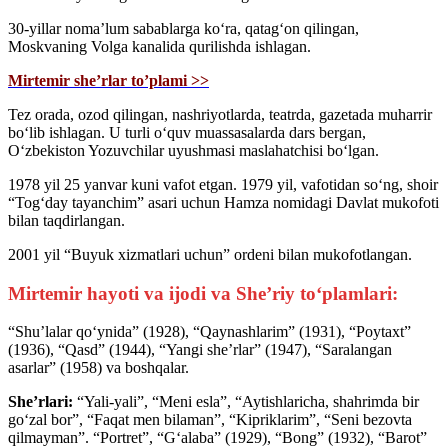
30-yillar noma’lum sabablarga ko‘ra, qatag‘on qilingan,
Moskvaning Volga kanalida qurilishda ishlagan.
Mirtemir she’rlar to’plami >>
Tez orada, ozod qilingan, nashriyotlarda, teatrda, gazetada muharrir
bo‘lib ishlagan. U turli o‘quv muassasalarda dars bergan,
O‘zbekiston Yozuvchilar uyushmasi maslahatchisi bo‘lgan.
1978 yil 25 yanvar kuni vafot etgan. 1979 yil, vafotidan so‘ng, shoir
“Tog‘day tayanchim” asari uchun Hamza nomidagi Davlat mukofoti
bilan taqdirlangan.
2001 yil “Buyuk xizmatlari uchun” ordeni bilan mukofotlangan.
Mirtemir hayoti va ijodi va She’riy to‘plamlari:
“Shu’lalar qo‘ynida” (1928), “Qaynashlarim” (1931), “Poytaxt”
(1936), “Qasd” (1944), “Yangi she’rlar” (1947), “Saralangan
asarlar” (1958) va boshqalar.
She’rlari:
“Yali-yali”, “Meni esla”, “Aytishlaricha, shahrimda bir
go‘zal bor”, “Faqat men bilaman”, “Kipriklarim”, “Seni bezovta
qilmayman”. “Portret”, “G‘alaba” (1929), “Bong” (1932), “Barot”