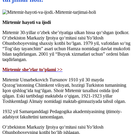
Mirtemir hayoti va ijodi
Mirtemir 30-yillar o‘zbek she’riyatiga ulkan hissa qo‘shgan ijodkor.
O‘zbekiston Markaziy Ijroiya qo‘mitasi raisi Yo‘ldosh
Ohunboboyevning shaxsiy kotibi bo‘lgan. 1979 yil, vafotidan so‘ng
“Tog‘day tayanchim” asari uchun Hamza nomidagi davlat mukofoti
bilan taqdirlangan. 2001 yil “Buyuk xizmatlari uchun” ordeni bilan
taqdirlangan.
Mirtemir she’rlar to’plami >>
Mirtemir Umarbekovich Tursunov 1910 yil 30 mayda
Qozog‘istonning Chimkent viloyati, hozirgi Turkiston tumanining
Iqon qishlog‘ida tug‘ilgan. Shoir Mirtemir taxallusi ostida ijod
qilgan. Eski tartibdagi maktabda o‘qigan, 1921-1923 yillar
Toshkentdagi Almaiy nomidagi maktab-gimnaziyada tahsil olgan.
1932 yil Samarqanddagi Pedagogika akademiyasining ijtimoiy-
adabiyot fakultetini tamomlagan.
O‘zbekiston Markaziy Ijroiya qo‘mitasi raisi Yo‘ldosh
Ohunboboyevning kotibi bo‘lib ishlagan.