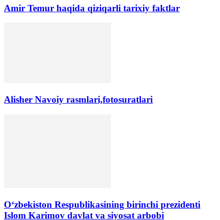
Amir Temur haqida qiziqarli tarixiy faktlar
Alisher Navoiy rasmlari,fotosuratlari
Oʻzbekiston Respublikasining birinchi prezidenti
Islom Karimov davlat va siyosat arbobi