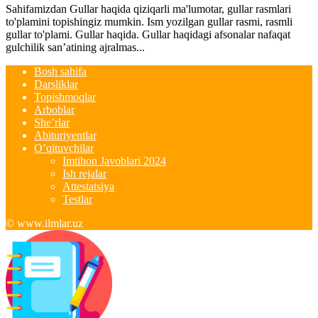
Sahifamizdan Gullar haqida qiziqarli ma'lumotar, gullar rasmlari
to'plamini topishingiz mumkin. Ism yozilgan gullar rasmi, rasmli
gullar to'plami. Gullar haqida. Gullar haqidagi afsonalar nafaqat
gulchilik san’atining ajralmas...
Bosh sahifa
Darsliklar
Topishmoqlar
Arboblar
She’rlar
Abituriyentlar
O’qituvchilar
Imtihon Javoblari 2024
Ish rejalar
Attestatsiya
Testlar
© www.ilmlar.uz