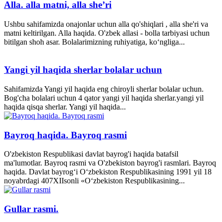
Alla. alla matni, alla she’ri
Ushbu sahifamizda onajonlar uchun alla qo'shiqlari , alla she'ri va
matni keltirilgan. Alla haqida. O'zbek allasi - bolla tarbiyasi uchun
bitilgan shoh asar. Bolalarimizning ruhiyatiga, ko‘ngliga...
Yangi yil haqida sherlar bolalar uchun
Sahifamizda Yangi yil haqida eng chiroyli sherlar bolalar uchun.
Bog'cha bolalari uchun 4 qator yangi yil haqida sherlar.yangi yil
haqida qisqa sherlar. Yangi yil haqida...
Bayroq haqida. Bayroq rasmi
O'zbekiston Respublikasi davlat bayrog'i haqida batafsil
ma'lumotlar. Bayroq rasmi va O'zbekiston bayrog'i rasmlari. Bayroq
haqida. Davlat bayrog‘i O‘zbekiston Respublikasining 1991 yil 18
noyabrdagi 407­XII­sonli «O‘zbekiston Respublikasining...
Gullar rasmi.