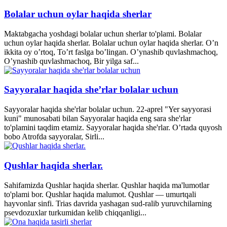
Bolalar uchun oylar haqida sherlar
Maktabgacha yoshdagi bolalar uchun sherlar to'plami. Bolalar
uchun oylar haqida sherlar. Bolalar uchun oylar haqida sherlar. O’n
ikkita oy o’rtoq, To’rt faslga bo’lingan. O’ynashib quvlashmachoq,
O’ynashib quvlashmachoq, Bir yilga saf...
Sayyoralar haqida she’rlar bolalar uchun
Sayyoralar haqida she'rlar bolalar uchun. 22-aprel "Yer sayyorasi
kuni" munosabati bilan Sayyoralar haqida eng sara she'rlar
to'plamini taqdim etamiz. Sayyoralar haqida she'rlar. O’rtada quyosh
bobo Atrofda sayyoralar, Sirli...
Qushlar haqida sherlar.
Sahifamizda Qushlar haqida sherlar. Qushlar haqida ma'lumotlar
to'plami bor. Qushlar haqida malumot. Qushlar — umurtqali
hayvonlar sinfi. Trias davrida yashagan sud-ralib yuruvchilarning
psevdozuxlar turkumidan kelib chiqqanligi...