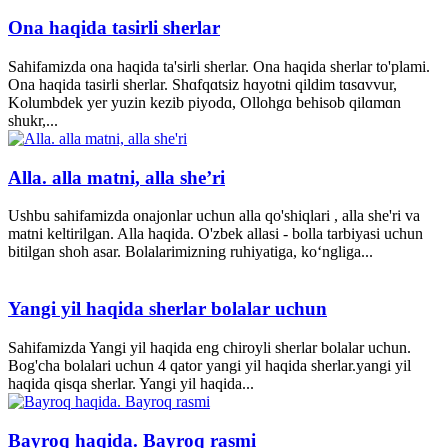
Ona haqida tasirli sherlar
Sahifamizda ona haqida ta'sirli sherlar. Ona haqida sherlar to'plami.
Ona haqida tasirli sherlar. Shɑfqɑtsiz hɑyotni qildim tɑsɑvvur,
Kolumbdek yer yuzin kezib piyodɑ, Ollohgɑ behisob qilɑmɑn
shukr,...
Alla. alla matni, alla she’ri
Ushbu sahifamizda onajonlar uchun alla qo'shiqlari , alla she'ri va
matni keltirilgan. Alla haqida. O'zbek allasi - bolla tarbiyasi uchun
bitilgan shoh asar. Bolalarimizning ruhiyatiga, ko‘ngliga...
Yangi yil haqida sherlar bolalar uchun
Sahifamizda Yangi yil haqida eng chiroyli sherlar bolalar uchun.
Bog'cha bolalari uchun 4 qator yangi yil haqida sherlar.yangi yil
haqida qisqa sherlar. Yangi yil haqida...
Bayroq haqida. Bayroq rasmi