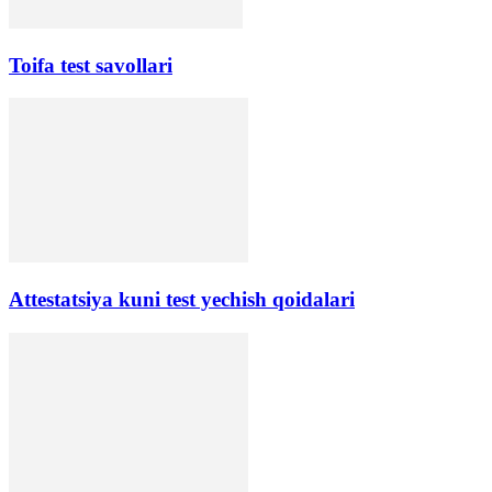
Toifa test savollari
Аttestatsiya kuni test yechish qoidalari