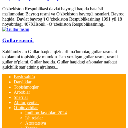
O'zbekiston Respublikasi davlat bayrog'i haqida batafsil
ma'lumotlar. Bayroq rasmi va O'zbekiston bayrog'i rasmlari. Bayroq
haqida. Davlat bayrog‘i O‘zbekiston Respublikasining 1991 yil 18
noyabrdagi 407­XII­sonli «O‘zbekiston Respublikasining...
Gullar rasmi.
Sahifamizdan Gullar haqida qiziqarli ma'lumotar, gullar rasmlari
to'plamini topishingiz mumkin. Ism yozilgan gullar rasmi, rasmli
gullar to'plami. Gullar haqida. Gullar haqidagi afsonalar nafaqat
gulchilik san’atining ajralmas...
Bosh sahifa
Darsliklar
Topishmoqlar
Arboblar
She’rlar
Abituriyentlar
O’qituvchilar
Imtihon Javoblari 2024
Ish rejalar
Attestatsiya