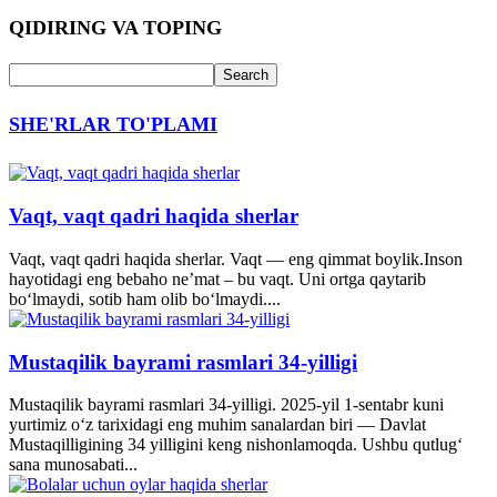
QIDIRING VA TOPING
SHE'RLAR TO'PLAMI
Vaqt, vaqt qadri haqida sherlar
Vaqt, vaqt qadri haqida sherlar. Vaqt — eng qimmat boylik.Inson
hayotidagi eng bebaho ne’mat – bu vaqt. Uni ortga qaytarib
bo‘lmaydi, sotib ham olib bo‘lmaydi....
Mustaqilik bayrami rasmlari 34-yilligi
Mustaqilik bayrami rasmlari 34-yilligi. 2025-yil 1-sentabr kuni
yurtimiz o‘z tarixidagi eng muhim sanalardan biri — Davlat
Mustaqilligining 34 yilligini keng nishonlamoqda. Ushbu qutlug‘
sana munosabati...