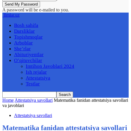
A password will be e-mailed to you.
Ilmlar.uz
Bosh sahifa
Darsliklar
Topishmoqlar
Arboblar
She’rlar
Abituriyentlar
O’qituvchilar
Imtihon Javoblari 2024
Ish rejalar
Attestatsiya
Testlar
Home
Attestatsiya savollari
Matematika fanidan attestatsiya savollari
va javoblari
Attestatsiya savollari
Matematika fanidan attestatsiya savollari