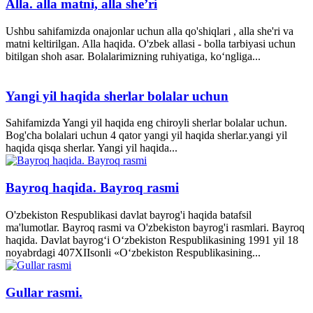
Alla. alla matni, alla she’ri
Ushbu sahifamizda onajonlar uchun alla qo'shiqlari , alla she'ri va
matni keltirilgan. Alla haqida. O'zbek allasi - bolla tarbiyasi uchun
bitilgan shoh asar. Bolalarimizning ruhiyatiga, ko‘ngliga...
Yangi yil haqida sherlar bolalar uchun
Sahifamizda Yangi yil haqida eng chiroyli sherlar bolalar uchun.
Bog'cha bolalari uchun 4 qator yangi yil haqida sherlar.yangi yil
haqida qisqa sherlar. Yangi yil haqida...
Bayroq haqida. Bayroq rasmi
O'zbekiston Respublikasi davlat bayrog'i haqida batafsil
ma'lumotlar. Bayroq rasmi va O'zbekiston bayrog'i rasmlari. Bayroq
haqida. Davlat bayrog‘i O‘zbekiston Respublikasining 1991 yil 18
noyabrdagi 407­XII­sonli «O‘zbekiston Respublikasining...
Gullar rasmi.