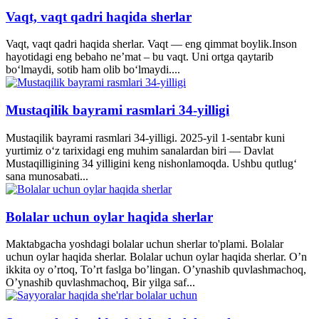
Vaqt, vaqt qadri haqida sherlar
Vaqt, vaqt qadri haqida sherlar. Vaqt — eng qimmat boylik.Inson
hayotidagi eng bebaho ne’mat – bu vaqt. Uni ortga qaytarib
bo‘lmaydi, sotib ham olib bo‘lmaydi....
Mustaqilik bayrami rasmlari 34-yilligi
Mustaqilik bayrami rasmlari 34-yilligi. 2025-yil 1-sentabr kuni
yurtimiz o‘z tarixidagi eng muhim sanalardan biri — Davlat
Mustaqilligining 34 yilligini keng nishonlamoqda. Ushbu qutlug‘
sana munosabati...
Bolalar uchun oylar haqida sherlar
Maktabgacha yoshdagi bolalar uchun sherlar to'plami. Bolalar
uchun oylar haqida sherlar. Bolalar uchun oylar haqida sherlar. O’n
ikkita oy o’rtoq, To’rt faslga bo’lingan. O’ynashib quvlashmachoq,
O’ynashib quvlashmachoq, Bir yilga saf...