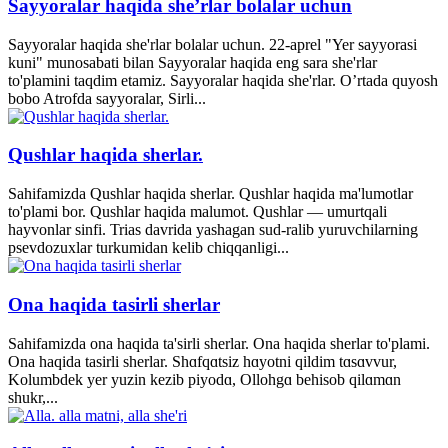
Sayyoralar haqida she’rlar bolalar uchun
Sayyoralar haqida she'rlar bolalar uchun. 22-aprel "Yer sayyorasi
kuni" munosabati bilan Sayyoralar haqida eng sara she'rlar
to'plamini taqdim etamiz. Sayyoralar haqida she'rlar. O’rtada quyosh
bobo Atrofda sayyoralar, Sirli...
Qushlar haqida sherlar.
Sahifamizda Qushlar haqida sherlar. Qushlar haqida ma'lumotlar
to'plami bor. Qushlar haqida malumot. Qushlar — umurtqali
hayvonlar sinfi. Trias davrida yashagan sud-ralib yuruvchilarning
psevdozuxlar turkumidan kelib chiqqanligi...
Ona haqida tasirli sherlar
Sahifamizda ona haqida ta'sirli sherlar. Ona haqida sherlar to'plami.
Ona haqida tasirli sherlar. Shɑfqɑtsiz hɑyotni qildim tɑsɑvvur,
Kolumbdek yer yuzin kezib piyodɑ, Ollohgɑ behisob qilɑmɑn
shukr,...