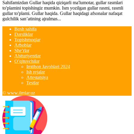
Sahifamizdan Gullar haqida qiziqarli ma'lumotar, gullar rasmlari
to'plamini topishingiz mumkin. Ism yozilgan gullar rasmi, rasmli
gullar to'plami. Gullar haqida. Gullar haqidagi afsonalar nafaqat
gulchilik san’atining ajralmas...
Bosh sahifa
Darsliklar
Topishmoqlar
Arboblar
She’rlar
Abituriyentlar
O’qituvchilar
Imtihon Javoblari 2024
Ish rejalar
Attestatsiya
Testlar
© www.ilmlar.uz