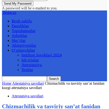
A password will be e-mailed to you.
Ilmlar.uz
Bosh sahifa
Darsliklar
Topishmoqlar
Arboblar
She’rlar
Abituriyentlar
O’qituvchilar
Imtihon Javoblari 2024
Ish rejalar
Attestatsiya
Testlar
Home
Attestatsiya savollari
Chizmachilik va tasviriy san’at fanidan
kuzgi attestatsiya savollari
Attestatsiya savollari
Chizmachilik va tasviriy san’at fanidan