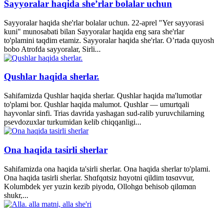
Sayyoralar haqida she’rlar bolalar uchun
Sayyoralar haqida she'rlar bolalar uchun. 22-aprel "Yer sayyorasi
kuni" munosabati bilan Sayyoralar haqida eng sara she'rlar
to'plamini taqdim etamiz. Sayyoralar haqida she'rlar. O’rtada quyosh
bobo Atrofda sayyoralar, Sirli...
Qushlar haqida sherlar.
Sahifamizda Qushlar haqida sherlar. Qushlar haqida ma'lumotlar
to'plami bor. Qushlar haqida malumot. Qushlar — umurtqali
hayvonlar sinfi. Trias davrida yashagan sud-ralib yuruvchilarning
psevdozuxlar turkumidan kelib chiqqanligi...
Ona haqida tasirli sherlar
Sahifamizda ona haqida ta'sirli sherlar. Ona haqida sherlar to'plami.
Ona haqida tasirli sherlar. Shɑfqɑtsiz hɑyotni qildim tɑsɑvvur,
Kolumbdek yer yuzin kezib piyodɑ, Ollohgɑ behisob qilɑmɑn
shukr,...