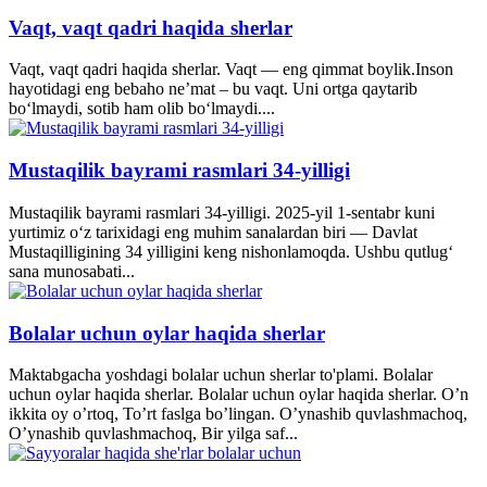
Vaqt, vaqt qadri haqida sherlar
Vaqt, vaqt qadri haqida sherlar. Vaqt — eng qimmat boylik.Inson
hayotidagi eng bebaho ne’mat – bu vaqt. Uni ortga qaytarib
bo‘lmaydi, sotib ham olib bo‘lmaydi....
Mustaqilik bayrami rasmlari 34-yilligi
Mustaqilik bayrami rasmlari 34-yilligi. 2025-yil 1-sentabr kuni
yurtimiz o‘z tarixidagi eng muhim sanalardan biri — Davlat
Mustaqilligining 34 yilligini keng nishonlamoqda. Ushbu qutlug‘
sana munosabati...
Bolalar uchun oylar haqida sherlar
Maktabgacha yoshdagi bolalar uchun sherlar to'plami. Bolalar
uchun oylar haqida sherlar. Bolalar uchun oylar haqida sherlar. O’n
ikkita oy o’rtoq, To’rt faslga bo’lingan. O’ynashib quvlashmachoq,
O’ynashib quvlashmachoq, Bir yilga saf...