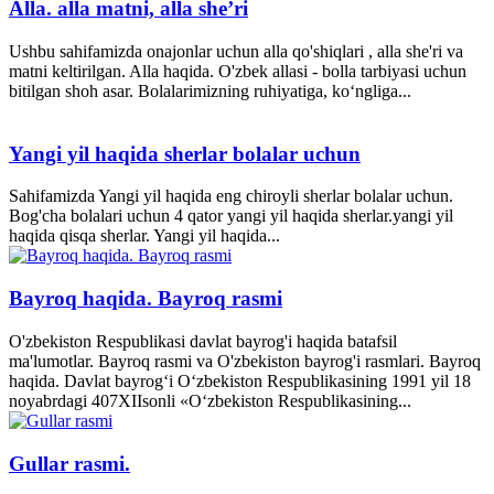
Alla. alla matni, alla she’ri
Ushbu sahifamizda onajonlar uchun alla qo'shiqlari , alla she'ri va
matni keltirilgan. Alla haqida. O'zbek allasi - bolla tarbiyasi uchun
bitilgan shoh asar. Bolalarimizning ruhiyatiga, ko‘ngliga...
Yangi yil haqida sherlar bolalar uchun
Sahifamizda Yangi yil haqida eng chiroyli sherlar bolalar uchun.
Bog'cha bolalari uchun 4 qator yangi yil haqida sherlar.yangi yil
haqida qisqa sherlar. Yangi yil haqida...
Bayroq haqida. Bayroq rasmi
O'zbekiston Respublikasi davlat bayrog'i haqida batafsil
ma'lumotlar. Bayroq rasmi va O'zbekiston bayrog'i rasmlari. Bayroq
haqida. Davlat bayrog‘i O‘zbekiston Respublikasining 1991 yil 18
noyabrdagi 407­XII­sonli «O‘zbekiston Respublikasining...
Gullar rasmi.