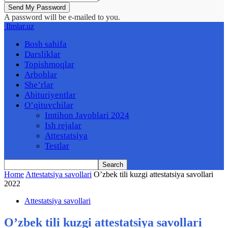
A password will be e-mailed to you.
Ilmlar.uz
Bosh sahifa
Darsliklar
Topishmoqlar
Arboblar
She’rlar
Abituriyentlar
O’qituvchilar
Imtihon Javoblari 2024
Ish rejalar
Attestatsiya
Testlar
Home
Attestatsiya savollari
O’zbek tili kuzgi attestatsiya savollari
2022
Attestatsiya savollari
O’zbek tili kuzgi attestatsiya savollari