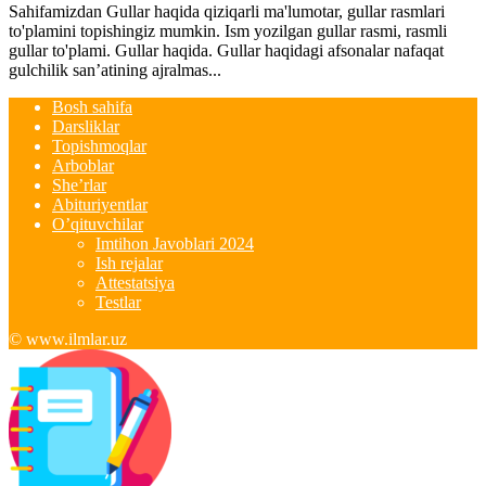
Sahifamizdan Gullar haqida qiziqarli ma'lumotar, gullar rasmlari
to'plamini topishingiz mumkin. Ism yozilgan gullar rasmi, rasmli
gullar to'plami. Gullar haqida. Gullar haqidagi afsonalar nafaqat
gulchilik san’atining ajralmas...
Bosh sahifa
Darsliklar
Topishmoqlar
Arboblar
She’rlar
Abituriyentlar
O’qituvchilar
Imtihon Javoblari 2024
Ish rejalar
Attestatsiya
Testlar
© www.ilmlar.uz