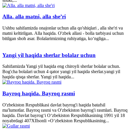
shukr,...
Alla. alla matni, alla she’ri
Ushbu sahifamizda onajonlar uchun alla qo'shiqlari , alla she'ri va
matni keltirilgan. Alla haqida. O'zbek allasi - bolla tarbiyasi uchun
bitilgan shoh asar. Bolalarimizning ruhiyatiga, ko‘ngliga...
Yangi yil haqida sherlar bolalar uchun
Sahifamizda Yangi yil haqida eng chiroyli sherlar bolalar uchun.
Bog'cha bolalari uchun 4 qator yangi yil haqida sherlar.yangi yil
haqida qisqa sherlar. Yangi yil haqida...
Bayroq haqida. Bayroq rasmi
O'zbekiston Respublikasi davlat bayrog'i haqida batafsil
ma'lumotlar. Bayroq rasmi va O'zbekiston bayrog'i rasmlari. Bayroq
haqida. Davlat bayrog‘i O‘zbekiston Respublikasining 1991 yil 18
noyabrdagi 407­XII­sonli «O‘zbekiston Respublikasining...