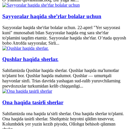
Sayyoralar haqida she’rlar bolalar uchun
Sayyoralar haqida she'rlar bolalar uchun. 22-aprel "Yer sayyorasi
kuni" munosabati bilan Sayyoralar haqida eng sara she'rlar
to'plamini taqdim etamiz. Sayyoralar haqida she'rlar. O’rtada quyosh
bobo Atrofda sayyoralar, Sirli...
Qushlar haqida sherlar.
Sahifamizda Qushlar haqida sherlar. Qushlar haqida ma'lumotlar
to'plami bor. Qushlar haqida malumot. Qushlar — umurtqali
hayvonlar sinfi. Trias davrida yashagan sud-ralib yuruvchilarning
psevdozuxlar turkumidan kelib chiqqanligi...
Ona haqida tasirli sherlar
Sahifamizda ona haqida ta'sirli sherlar. Ona haqida sherlar to'plami.
Ona haqida tasirli sherlar. Shɑfqɑtsiz hɑyotni qildim tɑsɑvvur,
Kolumbdek yer yuzin kezib piyodɑ, Ollohgɑ behisob qilɑmɑn