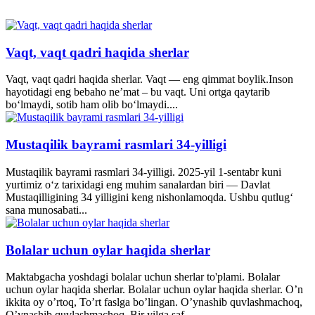
Vaqt, vaqt qadri haqida sherlar
Vaqt, vaqt qadri haqida sherlar. Vaqt — eng qimmat boylik.Inson
hayotidagi eng bebaho ne’mat – bu vaqt. Uni ortga qaytarib
bo‘lmaydi, sotib ham olib bo‘lmaydi....
Mustaqilik bayrami rasmlari 34-yilligi
Mustaqilik bayrami rasmlari 34-yilligi. 2025-yil 1-sentabr kuni
yurtimiz o‘z tarixidagi eng muhim sanalardan biri — Davlat
Mustaqilligining 34 yilligini keng nishonlamoqda. Ushbu qutlug‘
sana munosabati...
Bolalar uchun oylar haqida sherlar
Maktabgacha yoshdagi bolalar uchun sherlar to'plami. Bolalar
uchun oylar haqida sherlar. Bolalar uchun oylar haqida sherlar. O’n
ikkita oy o’rtoq, To’rt faslga bo’lingan. O’ynashib quvlashmachoq,
O’ynashib quvlashmachoq, Bir yilga saf...