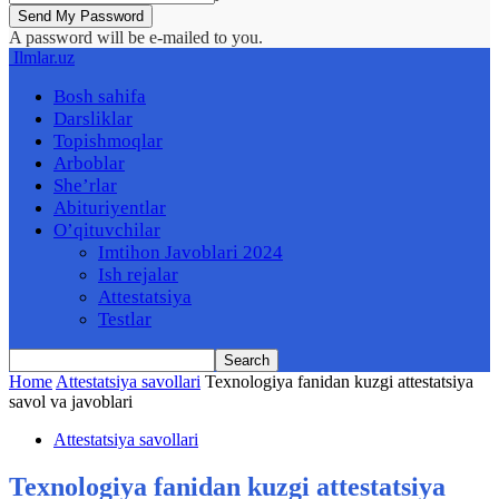
A password will be e-mailed to you.
Ilmlar.uz
Bosh sahifa
Darsliklar
Topishmoqlar
Arboblar
She’rlar
Abituriyentlar
O’qituvchilar
Imtihon Javoblari 2024
Ish rejalar
Attestatsiya
Testlar
Home
Attestatsiya savollari
Texnologiya fanidan kuzgi attestatsiya
savol va javoblari
Attestatsiya savollari
Texnologiya fanidan kuzgi attestatsiya