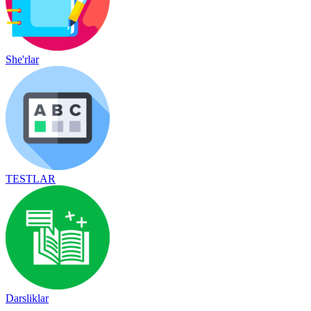
She'rlar
TESTLAR
Darsliklar