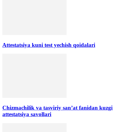
Аttestatsiya kuni test yechish qoidalari
Chizmachilik va tasviriy san’at fanidan kuzgi
attestatsiya savollari