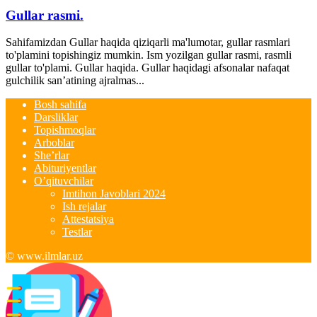
Gullar rasmi.
Sahifamizdan Gullar haqida qiziqarli ma'lumotar, gullar rasmlari
to'plamini topishingiz mumkin. Ism yozilgan gullar rasmi, rasmli
gullar to'plami. Gullar haqida. Gullar haqidagi afsonalar nafaqat
gulchilik san’atining ajralmas...
Bosh sahifa
Darsliklar
Topishmoqlar
Arboblar
She’rlar
Abituriyentlar
O’qituvchilar
Imtihon Javoblari 2024
Ish rejalar
Attestatsiya
Testlar
© www.ilmlar.uz