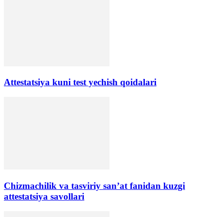
Аttestatsiya kuni test yechish qoidalari
Chizmachilik va tasviriy san’at fanidan kuzgi
attestatsiya savollari