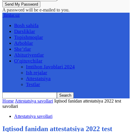
A password will be e-mailed to you.
Ilmlar.uz
Bosh sahifa
Darsliklar
Topishmoqlar
Arboblar
She’rlar
Abituriyentlar
O’qituvchilar
Imtihon Javoblari 2024
Ish rejalar
Attestatsiya
Testlar
Home
Attestatsiya savollari
Iqtisod fanidan attestatsiya 2022 test
savollari
Attestatsiya savollari
Iqtisod fanidan attestatsiya 2022 test