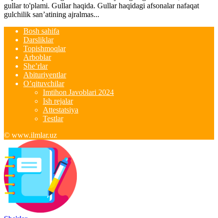
gullar to'plami. Gullar haqida. Gullar haqidagi afsonalar nafaqat
gulchilik san’atining ajralmas...
Bosh sahifa
Darsliklar
Topishmoqlar
Arboblar
She’rlar
Abituriyentlar
O’qituvchilar
Imtihon Javoblari 2024
Ish rejalar
Attestatsiya
Testlar
© www.ilmlar.uz