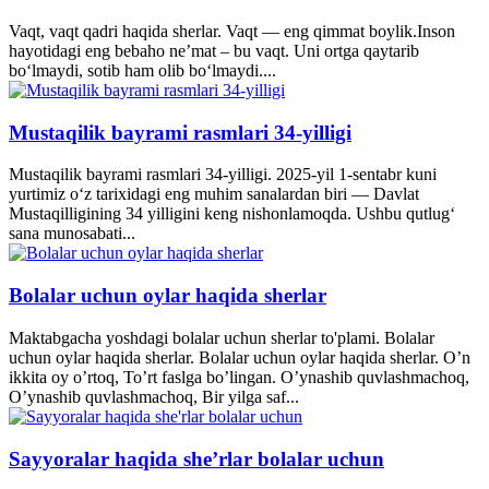
Vaqt, vaqt qadri haqida sherlar. Vaqt — eng qimmat boylik.Inson
hayotidagi eng bebaho ne’mat – bu vaqt. Uni ortga qaytarib
bo‘lmaydi, sotib ham olib bo‘lmaydi....
Mustaqilik bayrami rasmlari 34-yilligi
Mustaqilik bayrami rasmlari 34-yilligi. 2025-yil 1-sentabr kuni
yurtimiz o‘z tarixidagi eng muhim sanalardan biri — Davlat
Mustaqilligining 34 yilligini keng nishonlamoqda. Ushbu qutlug‘
sana munosabati...
Bolalar uchun oylar haqida sherlar
Maktabgacha yoshdagi bolalar uchun sherlar to'plami. Bolalar
uchun oylar haqida sherlar. Bolalar uchun oylar haqida sherlar. O’n
ikkita oy o’rtoq, To’rt faslga bo’lingan. O’ynashib quvlashmachoq,
O’ynashib quvlashmachoq, Bir yilga saf...
Sayyoralar haqida she’rlar bolalar uchun