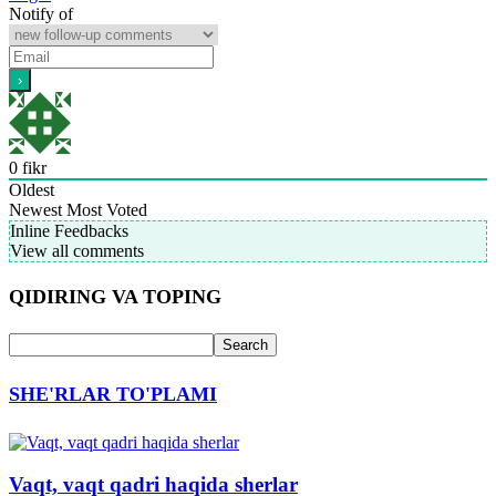
Notify of
0
fikr
Oldest
Newest
Most Voted
Inline Feedbacks
View all comments
QIDIRING VA TOPING
SHE'RLAR TO'PLAMI
Vaqt, vaqt qadri haqida sherlar