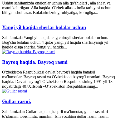
Ushbu sahifamizda onajonlar uchun alla qo'shiqlari , alla she'ri va
matni keltirilgan. Alla haqida. O'zbek allasi - bolla tarbiyasi uchun
bitilgan shoh asar. Bolalarimizning ruhiyatiga, ko‘ngliga...
Yangi yil haqida sherlar bolalar uchun
Sahifamizda Yangi yil haqida eng chiroyli sherlar bolalar uchun.
Bog'cha bolalari uchun 4 qator yangi yil haqida sherlar.yangi yil
haqida qisqa sherlar. Yangi yil haqida...
Bayroq haqida. Bayroq rasmi
O'zbekiston Respublikasi davlat bayrog'i haqida batafsil
ma'lumotlar. Bayroq rasmi va O'zbekiston bayrog'i rasmlari. Bayroq
haqida. Davlat bayrog‘i O‘zbekiston Respublikasining 1991 yil 18
noyabrdagi 407­XII­sonli «O‘zbekiston Respublikasining...
Gullar rasmi.
Sahifamizdan Gullar haqida qiziqarli ma'lumotar, gullar rasmlari
to'plamini topishingiz mumkin. Ism yozilgan gullar rasmi, rasmli