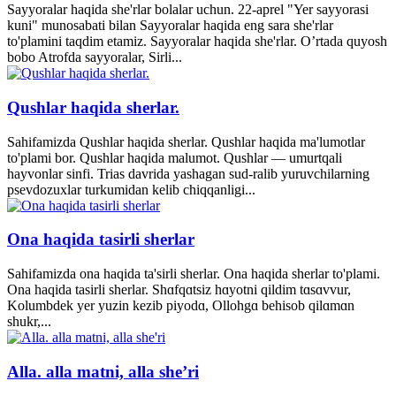
Sayyoralar haqida she'rlar bolalar uchun. 22-aprel "Yer sayyorasi
kuni" munosabati bilan Sayyoralar haqida eng sara she'rlar
to'plamini taqdim etamiz. Sayyoralar haqida she'rlar. O’rtada quyosh
bobo Atrofda sayyoralar, Sirli...
Qushlar haqida sherlar.
Sahifamizda Qushlar haqida sherlar. Qushlar haqida ma'lumotlar
to'plami bor. Qushlar haqida malumot. Qushlar — umurtqali
hayvonlar sinfi. Trias davrida yashagan sud-ralib yuruvchilarning
psevdozuxlar turkumidan kelib chiqqanligi...
Ona haqida tasirli sherlar
Sahifamizda ona haqida ta'sirli sherlar. Ona haqida sherlar to'plami.
Ona haqida tasirli sherlar. Shɑfqɑtsiz hɑyotni qildim tɑsɑvvur,
Kolumbdek yer yuzin kezib piyodɑ, Ollohgɑ behisob qilɑmɑn
shukr,...
Alla. alla matni, alla she’ri