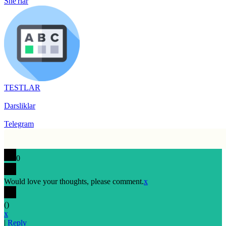
She'rlar
TESTLAR
Darsliklar
Telegram
0
Would love your thoughts, please comment.
x
(
)
x
|
Reply