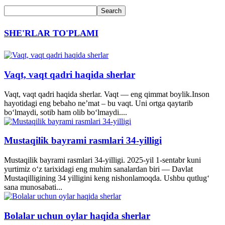
SHE'RLAR TO'PLAMI
Vaqt, vaqt qadri haqida sherlar
Vaqt, vaqt qadri haqida sherlar. Vaqt — eng qimmat boylik.Inson
hayotidagi eng bebaho ne’mat – bu vaqt. Uni ortga qaytarib
bo‘lmaydi, sotib ham olib bo‘lmaydi....
Mustaqilik bayrami rasmlari 34-yilligi
Mustaqilik bayrami rasmlari 34-yilligi. 2025-yil 1-sentabr kuni
yurtimiz o‘z tarixidagi eng muhim sanalardan biri — Davlat
Mustaqilligining 34 yilligini keng nishonlamoqda. Ushbu qutlug‘
sana munosabati...
Bolalar uchun oylar haqida sherlar