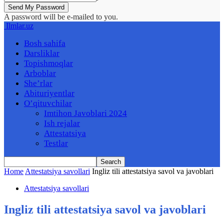
A password will be e-mailed to you.
Ilmlar.uz
Bosh sahifa
Darsliklar
Topishmoqlar
Arboblar
She’rlar
Abituriyentlar
O’qituvchilar
Imtihon Javoblari 2024
Ish rejalar
Attestatsiya
Testlar
Home
Attestatsiya savollari
Ingliz tili attestatsiya savol va javoblari
Attestatsiya savollari
Ingliz tili attestatsiya savol va javoblari