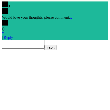
0
Would love your thoughts, please comment.
x
(
)
x
|
Reply
Insert