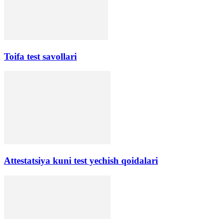
Toifa test savollari
Аttestatsiya kuni test yechish qoidalari