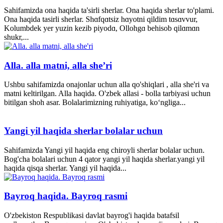
Sahifamizda ona haqida ta'sirli sherlar. Ona haqida sherlar to'plami.
Ona haqida tasirli sherlar. Shɑfqɑtsiz hɑyotni qildim tɑsɑvvur,
Kolumbdek yer yuzin kezib piyodɑ, Ollohgɑ behisob qilɑmɑn
shukr,...
Alla. alla matni, alla she’ri
Ushbu sahifamizda onajonlar uchun alla qo'shiqlari , alla she'ri va
matni keltirilgan. Alla haqida. O'zbek allasi - bolla tarbiyasi uchun
bitilgan shoh asar. Bolalarimizning ruhiyatiga, ko‘ngliga...
Yangi yil haqida sherlar bolalar uchun
Sahifamizda Yangi yil haqida eng chiroyli sherlar bolalar uchun.
Bog'cha bolalari uchun 4 qator yangi yil haqida sherlar.yangi yil
haqida qisqa sherlar. Yangi yil haqida...
Bayroq haqida. Bayroq rasmi
O'zbekiston Respublikasi davlat bayrog'i haqida batafsil