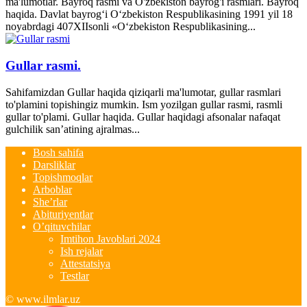
ma'lumotlar. Bayroq rasmi va O'zbekiston bayrog'i rasmlari. Bayroq
haqida. Davlat bayrog‘i O‘zbekiston Respublikasining 1991 yil 18
noyabrdagi 407­XII­sonli «O‘zbekiston Respublikasining...
Gullar rasmi.
Sahifamizdan Gullar haqida qiziqarli ma'lumotar, gullar rasmlari
to'plamini topishingiz mumkin. Ism yozilgan gullar rasmi, rasmli
gullar to'plami. Gullar haqida. Gullar haqidagi afsonalar nafaqat
gulchilik san’atining ajralmas...
Bosh sahifa
Darsliklar
Topishmoqlar
Arboblar
She’rlar
Abituriyentlar
O’qituvchilar
Imtihon Javoblari 2024
Ish rejalar
Attestatsiya
Testlar
© www.ilmlar.uz