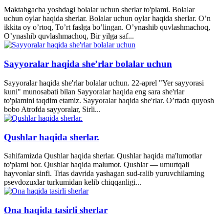
Maktabgacha yoshdagi bolalar uchun sherlar to'plami. Bolalar
uchun oylar haqida sherlar. Bolalar uchun oylar haqida sherlar. O’n
ikkita oy o’rtoq, To’rt faslga bo’lingan. O’ynashib quvlashmachoq,
O’ynashib quvlashmachoq, Bir yilga saf...
Sayyoralar haqida she’rlar bolalar uchun
Sayyoralar haqida she'rlar bolalar uchun. 22-aprel "Yer sayyorasi
kuni" munosabati bilan Sayyoralar haqida eng sara she'rlar
to'plamini taqdim etamiz. Sayyoralar haqida she'rlar. O’rtada quyosh
bobo Atrofda sayyoralar, Sirli...
Qushlar haqida sherlar.
Sahifamizda Qushlar haqida sherlar. Qushlar haqida ma'lumotlar
to'plami bor. Qushlar haqida malumot. Qushlar — umurtqali
hayvonlar sinfi. Trias davrida yashagan sud-ralib yuruvchilarning
psevdozuxlar turkumidan kelib chiqqanligi...
Ona haqida tasirli sherlar