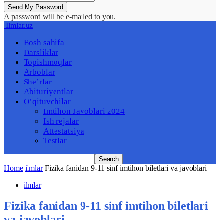
A password will be e-mailed to you.
Ilmlar.uz
Bosh sahifa
Darsliklar
Topishmoqlar
Arboblar
She’rlar
Abituriyentlar
O’qituvchilar
Imtihon Javoblari 2024
Ish rejalar
Attestatsiya
Testlar
Home
ilmlar
Fizika fanidan 9-11 sinf imtihon biletlari va javoblari
ilmlar
Fizika fanidan 9-11 sinf imtihon biletlari
va javoblari