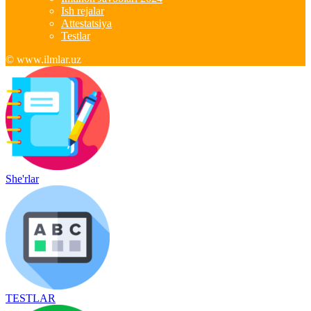
Ish rejalar
Attestatsiya
Testlar
© www.ilmlar.uz
She'rlar
TESTLAR