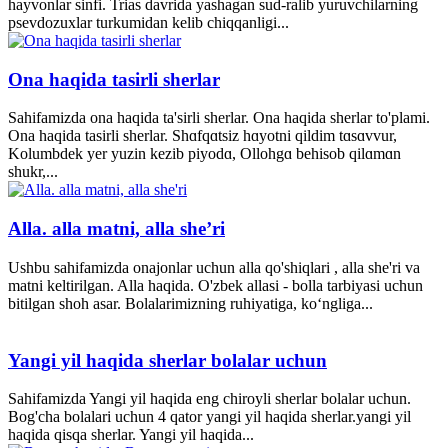
hayvonlar sinfi. Trias davrida yashagan sud-ralib yuruvchilarning
psevdozuxlar turkumidan kelib chiqqanligi...
Ona haqida tasirli sherlar
Sahifamizda ona haqida ta'sirli sherlar. Ona haqida sherlar to'plami.
Ona haqida tasirli sherlar. Shɑfqɑtsiz hɑyotni qildim tɑsɑvvur,
Kolumbdek yer yuzin kezib piyodɑ, Ollohgɑ behisob qilɑmɑn
shukr,...
Alla. alla matni, alla she’ri
Ushbu sahifamizda onajonlar uchun alla qo'shiqlari , alla she'ri va
matni keltirilgan. Alla haqida. O'zbek allasi - bolla tarbiyasi uchun
bitilgan shoh asar. Bolalarimizning ruhiyatiga, ko‘ngliga...
Yangi yil haqida sherlar bolalar uchun
Sahifamizda Yangi yil haqida eng chiroyli sherlar bolalar uchun.
Bog'cha bolalari uchun 4 qator yangi yil haqida sherlar.yangi yil
haqida qisqa sherlar. Yangi yil haqida...