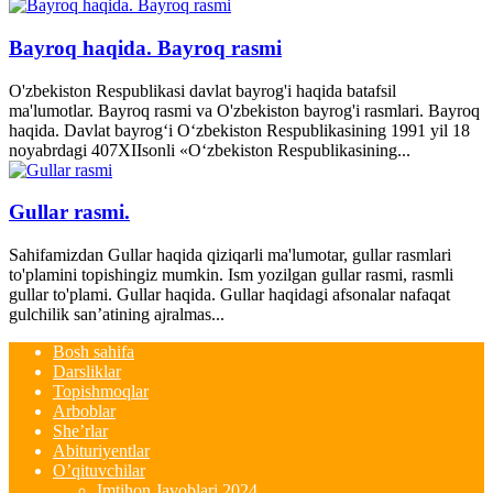
Bayroq haqida. Bayroq rasmi
O'zbekiston Respublikasi davlat bayrog'i haqida batafsil
ma'lumotlar. Bayroq rasmi va O'zbekiston bayrog'i rasmlari. Bayroq
haqida. Davlat bayrog‘i O‘zbekiston Respublikasining 1991 yil 18
noyabrdagi 407­XII­sonli «O‘zbekiston Respublikasining...
Gullar rasmi.
Sahifamizdan Gullar haqida qiziqarli ma'lumotar, gullar rasmlari
to'plamini topishingiz mumkin. Ism yozilgan gullar rasmi, rasmli
gullar to'plami. Gullar haqida. Gullar haqidagi afsonalar nafaqat
gulchilik san’atining ajralmas...
Bosh sahifa
Darsliklar
Topishmoqlar
Arboblar
She’rlar
Abituriyentlar
O’qituvchilar
Imtihon Javoblari 2024