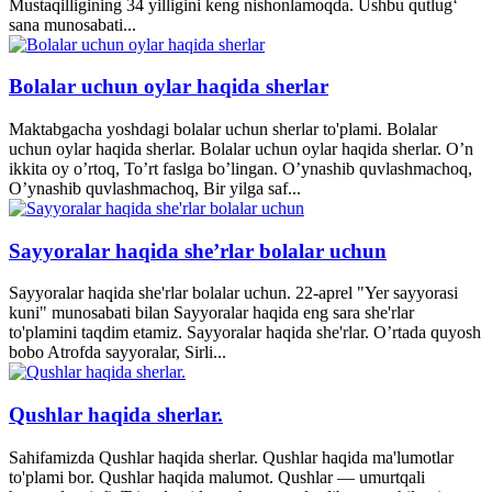
Mustaqilligining 34 yilligini keng nishonlamoqda. Ushbu qutlug‘
sana munosabati...
Bolalar uchun oylar haqida sherlar
Maktabgacha yoshdagi bolalar uchun sherlar to'plami. Bolalar
uchun oylar haqida sherlar. Bolalar uchun oylar haqida sherlar. O’n
ikkita oy o’rtoq, To’rt faslga bo’lingan. O’ynashib quvlashmachoq,
O’ynashib quvlashmachoq, Bir yilga saf...
Sayyoralar haqida she’rlar bolalar uchun
Sayyoralar haqida she'rlar bolalar uchun. 22-aprel "Yer sayyorasi
kuni" munosabati bilan Sayyoralar haqida eng sara she'rlar
to'plamini taqdim etamiz. Sayyoralar haqida she'rlar. O’rtada quyosh
bobo Atrofda sayyoralar, Sirli...
Qushlar haqida sherlar.
Sahifamizda Qushlar haqida sherlar. Qushlar haqida ma'lumotlar
to'plami bor. Qushlar haqida malumot. Qushlar — umurtqali