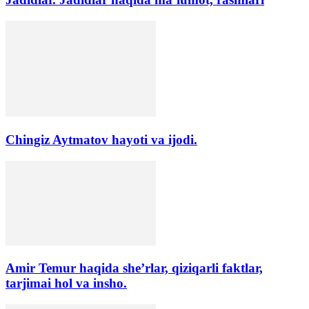
Chingiz Aytmatov hayoti va ijodi.
Amir Temur haqida she’rlar, qiziqarli faktlar,
tarjimai hol va insho.