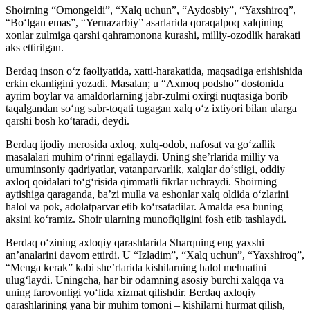
Shoirning “Omongeldi”, “Xalq uchun”, “Aydosbiy”, “Yaxshiroq”,
“Boʻlgan emas”, “Yernazarbiy” asarlarida qoraqalpoq xalqining
xonlar zulmiga qarshi qahramonona kurashi, milliy-ozodlik harakati
aks ettirilgan.
Berdaq inson oʻz faoliyatida, xatti-harakatida, maqsadiga erishishida
erkin ekanligini yozadi. Masalan; u “Axmoq podsho” dostonida
ayrim boylar va amaldorlarning jabr-zulmi oxirgi nuqtasiga borib
taqalgandan soʻng sabr-toqati tugagan xalq oʻz ixtiyori bilan ularga
qarshi bosh koʻtaradi, deydi.
Berdaq ijodiy merosida axloq, xulq-odob, nafosat va goʻzallik
masalalari muhim oʻrinni egallaydi. Uning sheʼrlarida milliy va
umuminsoniy qadriyatlar, vatanparvarlik, xalqlar doʻstligi, oddiy
axloq qoidalari toʻgʻrisida qimmatli fikrlar uchraydi. Shoirning
aytishiga qaraganda, baʼzi mulla va eshonlar xalq oldida oʻzlarini
halol va pok, adolatparvar etib koʻrsatadilar. Amalda esa buning
aksini koʻramiz. Shoir ularning munofiqligini fosh etib tashlaydi.
Berdaq oʻzining axloqiy qarashlarida Sharqning eng yaxshi
anʼanalarini davom ettirdi. U “Izladim”, “Xalq uchun”, “Yaxshiroq”,
“Menga kerak” kabi sheʼrlarida kishilarning halol mehnatini
ulugʻlaydi. Uningcha, har bir odamning asosiy burchi xalqqa va
uning farovonligi yoʻlida xizmat qilishdir. Berdaq axloqiy
qarashlarining yana bir muhim tomoni – kishilarni hurmat qilish,