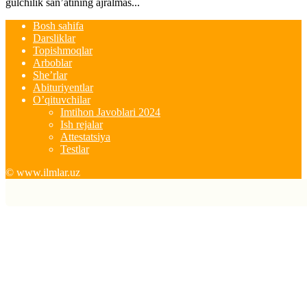
gulchilik san’atining ajralmas...
Bosh sahifa
Darsliklar
Topishmoqlar
Arboblar
She’rlar
Abituriyentlar
O’qituvchilar
Imtihon Javoblari 2024
Ish rejalar
Attestatsiya
Testlar
© www.ilmlar.uz