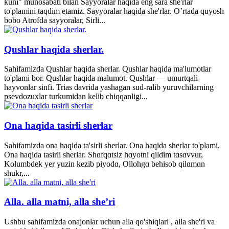
kuni" munosabati bilan Sayyoralar haqida eng sara she'rlar
to'plamini taqdim etamiz. Sayyoralar haqida she'rlar. O’rtada quyosh
bobo Atrofda sayyoralar, Sirli...
Qushlar haqida sherlar.
Sahifamizda Qushlar haqida sherlar. Qushlar haqida ma'lumotlar
to'plami bor. Qushlar haqida malumot. Qushlar — umurtqali
hayvonlar sinfi. Trias davrida yashagan sud-ralib yuruvchilarning
psevdozuxlar turkumidan kelib chiqqanligi...
Ona haqida tasirli sherlar
Sahifamizda ona haqida ta'sirli sherlar. Ona haqida sherlar to'plami.
Ona haqida tasirli sherlar. Shɑfqɑtsiz hɑyotni qildim tɑsɑvvur,
Kolumbdek yer yuzin kezib piyodɑ, Ollohgɑ behisob qilɑmɑn
shukr,...
Alla. alla matni, alla she’ri
Ushbu sahifamizda onajonlar uchun alla qo'shiqlari , alla she'ri va