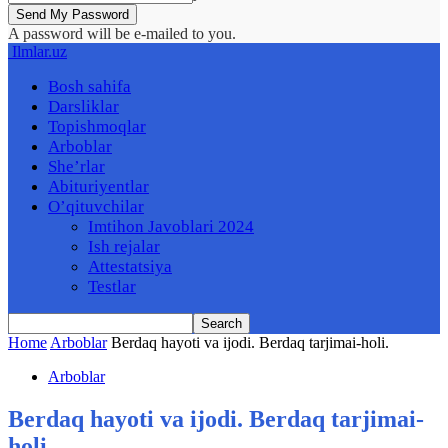
A password will be e-mailed to you.
Ilmlar.uz
Bosh sahifa
Darsliklar
Topishmoqlar
Arboblar
She’rlar
Abituriyentlar
O’qituvchilar
Imtihon Javoblari 2024
Ish rejalar
Attestatsiya
Testlar
Home
Arboblar
Berdaq hayoti va ijodi. Berdaq tarjimai-holi.
Arboblar
Berdaq hayoti va ijodi. Berdaq tarjimai-
holi.