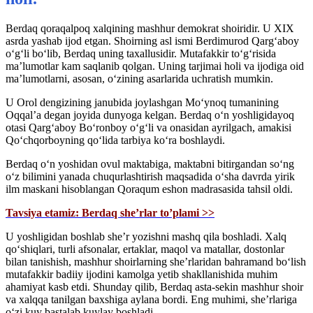
Berdaq qoraqalpoq xalqining mashhur demokrat shoiridir. U XIX
asrda yashab ijod etgan. Shoirning asl ismi Berdimurod Qargʻaboy
oʻgʻli boʻlib, Berdaq uning taxallusidir. Mutafakkir toʻgʻrisida
maʼlumotlar kam saqlanib qolgan. Uning tarjimai holi va ijodiga oid
maʼlumotlarni, asosan, oʻzining asarlarida uchratish mumkin.
U Orol dengizining janubida joylashgan Moʻynoq tumanining
Oqqalʼa degan joyida dunyoga kelgan. Berdaq oʻn yoshligidayoq
otasi Qargʻaboy Boʻronboy oʻgʻli va onasidan ayrilgach, amakisi
Qoʻchqorboyning qoʻlida tarbiya koʻra boshlaydi.
Berdaq oʻn yoshidan ovul maktabiga, maktabni bitirgandan soʻng
oʻz bilimini yanada chuqurlashtirish maqsadida oʻsha davrda yirik
ilm maskani hisoblangan Qoraqum eshon madrasasida tahsil oldi.
Tavsiya etamiz: Berdaq she’rlar to’plami >>
U yoshligidan boshlab sheʼr yozishni mashq qila boshladi. Xalq
qoʻshiqlari, turli afsonalar, ertaklar, maqol va matallar, dostonlar
bilan tanishish, mashhur shoirlarning sheʼrlaridan bahramand boʻlish
mutafakkir badiiy ijodini kamolga yetib shakllanishida muhim
ahamiyat kasb etdi. Shunday qilib, Berdaq asta-sekin mashhur shoir
va xalqqa tanilgan baxshiga aylana bordi. Eng muhimi, sheʼrlariga
oʻzi kuy bastalab kuylay boshladi.