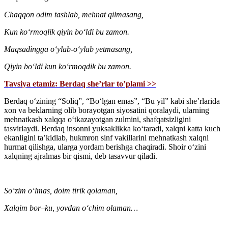
Chaqqon odim tashlab, mehnat qilmasang,
Kun koʻrmoqlik qiyin boʻldi bu zamon.
Maqsadingga oʻylab-oʻylab yetmasang,
Qiyin boʻldi kun koʻrmoqdik bu zamon.
Tavsiya etamiz: Berdaq she’rlar to’plami >>
Berdaq oʻzining “Soliq”, “Boʻlgan emas”, “Bu yil” kabi sheʼrlarida
xon va beklarning olib borayotgan siyosatini qoralaydi, ularning
mehnatkash xalqqa oʻtkazayotgan zulmini, shafqatsizligini
tasvirlaydi. Berdaq insonni yuksaklikka koʻtaradi, xalqni katta kuch
ekanligini taʼkidlab, hukmron sinf vakillarini mehnatkash xalqni
hurmat qilishga, ularga yordam berishga chaqiradi. Shoir oʻzini
xalqning ajralmas bir qismi, deb tasavvur qiladi.
Soʻzim oʻlmas, doim tirik qolaman,
Xalqim bor
–
ku, yovdan oʻchim olaman…