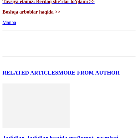
Tavsiya etamiz: Berdaq she’rlar to’plami >>
Boshqa arboblar haqida >>
Manba
RELATED ARTICLES
MORE FROM AUTHOR
Jadidlar. Jadidlar haqida ma’lumot, rasmlari