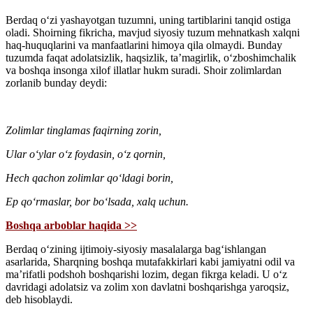
Berdaq oʻzi yashayotgan tuzumni, uning tartiblarini tanqid ostiga
oladi. Shoirning fikricha, mavjud siyosiy tuzum mehnatkash xalqni
haq-huquqlarini va manfaatlarini himoya qila olmaydi. Bunday
tuzumda faqat adolatsizlik, haqsizlik, taʼmagirlik, oʻzboshimchalik
va boshqa insonga xilof illatlar hukm suradi. Shoir zolimlardan
zorlanib bunday deydi:
Zolimlar tinglamas faqirning zorin,
Ular oʻylar oʻz foydasin, oʻz qornin,
Hech qachon zolimlar qoʻldagi borin,
Ep qoʻrmaslar, bor boʻlsada, xalq uchun.
Boshqa arboblar haqida >>
Berdaq oʻzining ijtimoiy-siyosiy masalalarga bagʻishlangan
asarlarida, Sharqning boshqa mutafakkirlari kabi jamiyatni odil va
maʼrifatli podshoh boshqarishi lozim, degan fikrga keladi. U oʻz
davridagi adolatsiz va zolim xon davlatni boshqarishga yaroqsiz,
deb hisoblaydi.