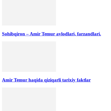
Sohibqiron – Amir Temur avlodlari, farzandlari.
Amir Temur haqida qiziqarli tarixiy faktlar