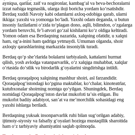
ayniqsa, qarilar, zaif va nogironlar, kambagʻal va beva-bechoralarni
izzat nafsiga tegmaslik, ularga iloji boricha yordam koʻrsatishdir.
Berdaq xuddi Navoiy kabi odamlarni axloq-odobiga qarab, ularni
ikkiga: yaxshi va yomonga boʻladi. Yaxshi odam deganda, u butun
insoniy fazilatlarni oʻzida toʻplagan dono, aqlli, bilimdon, oʻzgalarga
yordam beruvchi, feʼl-atvori goʻzal kishilarni koʻz oldiga keltiradi.
Yomon odam esa Berdaqning nazarida, xalqning ofatidir, u xalqni
ham, ogʻa-inini ham qadriga yetmaydi. Umuman olganda, shoir
axloqiy qarashlarining markazida insoniylik turadi.
Berdaq qoʻp sheʼrlarida bolalarni tarbiyalash, kattalarni hurmat
qilish, yosh avlodga vatanparvarlik, oʻz xalqiga muhabbat, xalqlar
oʻrtasida doʻstlik va birodarlik gʻoyalarini singdirishga intildi.
Berdaq qoraqalpoq xalqining mashhur shoiri, asl farzandidir.
Qoraqalpogʻistondagi koʻpgina maktablar, koʻchalar, kinoteatrlar,
kutubxonalar shoirning nomiga qoʻyilgan. Shuningdek, Berdaq
nomidagi Qoraqalpogʻiston davlat mukofoti taʼsis etilgan. Bu
mukofot badiiy adabiyot, sanʼat va meʼmorchilik sohasidagi eng
yaxshi ishlarga beriladi.
Berdaqning yuksak insonparvarlik ruhi bilan sugʻorilgan adabiy,
ijtimoiy-siyosiy va falsafiy gʻoyalari hozirga mustaqillik sharoitida
ham oʻz tarbiyaviy ahamiyatini saqlab qolmoqda.