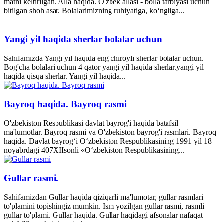
matni keltirilgan. Alla haqida. O'zbek allasi - bolla tarbiyasi uchun
bitilgan shoh asar. Bolalarimizning ruhiyatiga, ko‘ngliga...
Yangi yil haqida sherlar bolalar uchun
Sahifamizda Yangi yil haqida eng chiroyli sherlar bolalar uchun.
Bog'cha bolalari uchun 4 qator yangi yil haqida sherlar.yangi yil
haqida qisqa sherlar. Yangi yil haqida...
Bayroq haqida. Bayroq rasmi
O'zbekiston Respublikasi davlat bayrog'i haqida batafsil
ma'lumotlar. Bayroq rasmi va O'zbekiston bayrog'i rasmlari. Bayroq
haqida. Davlat bayrog‘i O‘zbekiston Respublikasining 1991 yil 18
noyabrdagi 407­XII­sonli «O‘zbekiston Respublikasining...
Gullar rasmi.
Sahifamizdan Gullar haqida qiziqarli ma'lumotar, gullar rasmlari
to'plamini topishingiz mumkin. Ism yozilgan gullar rasmi, rasmli
gullar to'plami. Gullar haqida. Gullar haqidagi afsonalar nafaqat