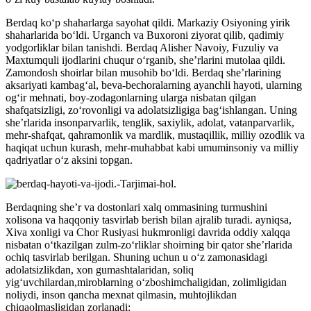
Berdaq koʻp shaharlarga sayohat qildi. Markaziy Osiyoning yirik
shaharlarida boʻldi. Urganch va Buxoroni ziyorat qilib, qadimiy
yodgorliklar bilan tanishdi. Berdaq Alisher Navoiy, Fuzuliy va
Maxtumquli ijodlarini chuqur oʻrganib, sheʼrlarini mutolaa qildi.
Zamondosh shoirlar bilan musohib boʻldi. Berdaq sheʼrlarining
aksariyati kambagʻal, beva-bechoralarning ayanchli hayoti, ularning
ogʻir mehnati, boy-zodagonlarning ularga nisbatan qilgan
shafqatsizligi, zoʻrovonligi va adolatsizligiga bagʻishlangan. Uning
sheʼrlarida insonparvarlik, tenglik, saxiylik, adolat, vatanparvarlik,
mehr-shafqat, qahramonlik va mardlik, mustaqillik, milliy ozodlik va
haqiqat uchun kurash, mehr-muhabbat kabi umuminsoniy va milliy
qadriyatlar oʻz aksini topgan.
Berdaqning sheʼr va dostonlari xalq ommasining turmushini
xolisona va haqqoniy tasvirlab berish bilan ajralib turadi. ayniqsa,
Xiva xonligi va Chor Rusiyasi hukmronligi davrida oddiy xalqqa
nisbatan oʻtkazilgan zulm-zoʻrliklar shoirning bir qator sheʼrlarida
ochiq tasvirlab berilgan. Shuning uchun u oʻz zamonasidagi
adolatsizlikdan, xon gumashtalaridan, soliq
yigʻuvchilardan,miroblarning oʻzboshimchaligidan, zolimligidan
noliydi, inson qancha mexnat qilmasin, muhtojlikdan
chiqaolmasligidan zorlanadi: