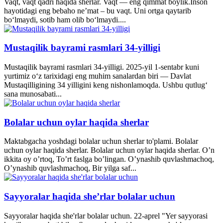
Vaqt, vaqt qadri haqida sherlar. Vaqt — eng qimmat boylik.Inson
hayotidagi eng bebaho ne’mat – bu vaqt. Uni ortga qaytarib
bo‘lmaydi, sotib ham olib bo‘lmaydi....
Mustaqilik bayrami rasmlari 34-yilligi
Mustaqilik bayrami rasmlari 34-yilligi. 2025-yil 1-sentabr kuni
yurtimiz o‘z tarixidagi eng muhim sanalardan biri — Davlat
Mustaqilligining 34 yilligini keng nishonlamoqda. Ushbu qutlug‘
sana munosabati...
Bolalar uchun oylar haqida sherlar
Maktabgacha yoshdagi bolalar uchun sherlar to'plami. Bolalar
uchun oylar haqida sherlar. Bolalar uchun oylar haqida sherlar. O’n
ikkita oy o’rtoq, To’rt faslga bo’lingan. O’ynashib quvlashmachoq,
O’ynashib quvlashmachoq, Bir yilga saf...
Sayyoralar haqida she’rlar bolalar uchun
Sayyoralar haqida she'rlar bolalar uchun. 22-aprel "Yer sayyorasi