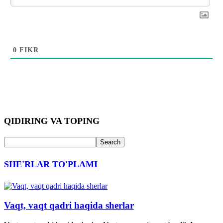
0
FIKR
QIDIRING VA TOPING
SHE'RLAR TO'PLAMI
Vaqt, vaqt qadri haqida sherlar