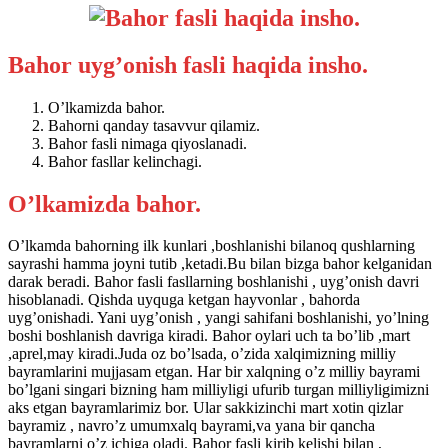
Bahor uyg’onish fasli haqida insho.
O’lkamizda bahor.
Bahorni qanday tasavvur qilamiz.
Bahor fasli nimaga qiyoslanadi.
Bahor fasllar kelinchagi.
O’lkamizda bahor.
O’lkamda bahorning ilk kunlari ,boshlanishi bilanoq qushlarning
sayrashi hamma joyni tutib ,ketadi.Bu bilan bizga bahor kelganidan
darak beradi. Bahor fasli fasllarning boshlanishi , uyg’onish davri
hisoblanadi. Qishda uyquga ketgan hayvonlar , bahorda
uyg’onishadi. Yani uyg’onish , yangi sahifani boshlanishi, yo’lning
boshi boshlanish davriga kiradi. Bahor oylari uch ta bo’lib ,mart
,aprel,may kiradi.Juda oz bo’lsada, o’zida xalqimizning milliy
bayramlarini mujjasam etgan. Har bir xalqning o’z milliy bayrami
bo’lgani singari bizning ham milliyligi ufurib turgan milliyligimizni
aks etgan bayramlarimiz bor. Ular sakkizinchi mart xotin qizlar
bayramiz , navro’z umumxalq bayrami,va yana bir qancha
bayramlarni o’z ichiga oladi. Bahor fasli kirib kelishi bilan ,