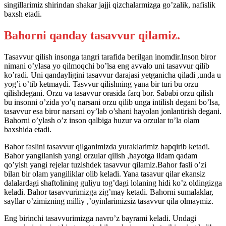
singillarimiz shirindan shakar jajji qizchalarmizga go’zalik, nafislik
baxsh etadi.
Bahorni qanday tasavvur qilamiz.
Tasavvur qilish insonga tangri tarafida berilgan inomdir.Inson biror
nimani o’ylasa yo qilmoqchi bo’lsa eng avvalo uni tasavvur qilib
ko’radi. Uni qandayligini tasavvur darajasi yetganicha qiladi ,unda u
yog’i o’tib ketmaydi. Tasvvur qilishning yana bir turi bu orzu
qilishdegani. Orzu va tasavvur orasida farq bor. Sababi orzu qilish
bu insonni o’zida yo’q narsani orzu qilib unga intilish degani bo’lsa,
tasavvur esa biror narsani oy’lab o’shani hayolan jonlantirish degani.
Bahorni o’ylash o’z inson qalbiga huzur va orzular to’la olam
baxshida etadi.
Bahor faslini tasavvur qilganimizda yuraklarimiz hapqirib ketadi.
Bahor yangilanish yangi orzular qilish ,hayotga ildam qadam
qo’yish yangi rejelar tuzishdek tasavvur qilamiz.Bahor fasli o’zi
bilan bir olam yangiliklar olib keladi. Yana tasavur qilar ekansiz
dalalardagi shaftolining guliyu tog’dagi lolaning hidi ko’z oldingizga
keladi. Bahor tasavvurimizga zig’may ketadi. Bahorni sumalaklar,
sayllar o’zimizning milliy ,’oyinlarimizsiz tasavvur qila olmaymiz.
Eng birinchi tasavvurimizga navro’z bayrami keladi. Undagi