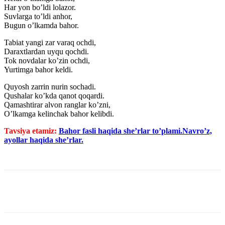
Har yon bo’ldi lolazor.
Suvlarga to’ldi anhor,
Bugun o’lkamda bahor.
Tabiat yangi zar varaq ochdi,
Daraxtlardan uyqu qochdi.
Tok novdalar ko’zin ochdi,
Yurtimga bahor keldi.
Quyosh zarrin nurin sochadi.
Qushalar ko’kda qanot qoqardi.
Qamashtirar alvon ranglar ko’zni,
O’lkamga kelinchak bahor kelibdi.
Tavsiya etamiz:
Bahor fasli haqida she’rlar to’plami.Navro’z,
ayollar haqida she’rlar.