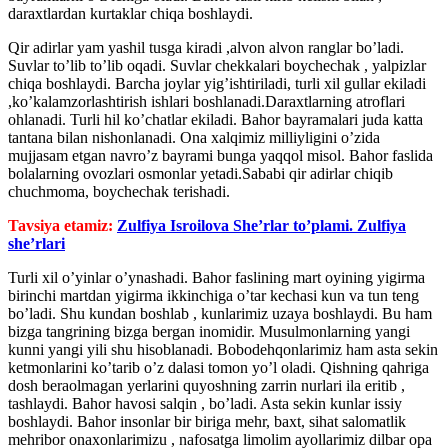
daraxtlardan kurtaklar chiqa boshlaydi.
Qir adirlar yam yashil tusga kiradi ,alvon alvon ranglar bo’ladi.
Suvlar to’lib to’lib oqadi. Suvlar chekkalari boychechak , yalpizlar
chiqa boshlaydi. Barcha joylar yig’ishtiriladi, turli xil gullar ekiladi
,ko’kalamzorlashtirish ishlari boshlanadi.Daraxtlarning atroflari
ohlanadi. Turli hil ko’chatlar ekiladi. Bahor bayramalari juda katta
tantana bilan nishonlanadi. Ona xalqimiz milliyligini o’zida
mujjasam etgan navro’z bayrami bunga yaqqol misol. Bahor faslida
bolalarning ovozlari osmonlar yetadi.Sababi qir adirlar chiqib
chuchmoma, boychechak terishadi.
Tavsiya etamiz:
Zulfiya Isroilova She’rlar to’plami. Zulfiya
she’rlari
Turli xil o’yinlar o’ynashadi. Bahor faslining mart oyining yigirma
birinchi martdan yigirma ikkinchiga o’tar kechasi kun va tun teng
bo’ladi. Shu kundan boshlab , kunlarimiz uzaya boshlaydi. Bu ham
bizga tangrining bizga bergan inomidir. Musulmonlarning yangi
kunni yangi yili shu hisoblanadi. Bobodehqonlarimiz ham asta sekin
ketmonlarini ko’tarib o’z dalasi tomon yo’l oladi. Qishning qahriga
dosh beraolmagan yerlarini quyoshning zarrin nurlari ila eritib ,
tashlaydi. Bahor havosi salqin , bo’ladi. Asta sekin kunlar issiy
boshlaydi. Bahor insonlar bir biriga mehr, baxt, sihat salomatlik
mehribor onaxonlarimizu , nafosatga limolim ayollarimiz dilbar opa