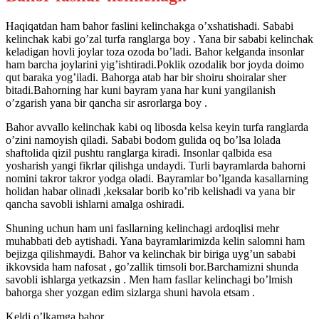
Haqiqatdan ham bahor faslini kelinchakga o’xshatishadi. Sababi
kelinchak kabi go’zal turfa ranglarga boy . Yana bir sababi kelinchak
keladigan hovli joylar toza ozoda bo’ladi. Bahor kelganda insonlar
ham barcha joylarini yig’ishtiradi.Poklik ozodalik bor joyda doimo
qut baraka yog’iladi. Bahorga atab har bir shoiru shoiralar sher
bitadi.Bahorning har kuni bayram yana har kuni yangilanish
o’zgarish yana bir qancha sir asrorlarga boy .
Bahor avvallo kelinchak kabi oq libosda kelsa keyin turfa ranglarda
o’zini namoyish qiladi. Sababi bodom gulida oq bo’lsa lolada
shaftolida qizil pushtu ranglarga kiradi. Insonlar qalbida esa
yosharish yangi fikrlar qilishga undaydi. Turli bayramlarda bahorni
nomini takror takror yodga oladi. Bayramlar bo’lganda kasallarning
holidan habar olinadi ,keksalar borib ko’rib kelishadi va yana bir
qancha savobli ishlarni amalga oshiradi.
Shuning uchun ham uni fasllarning kelinchagi ardoqlisi mehr
muhabbati deb aytishadi. Yana bayramlarimizda kelin salomni ham
bejizga qilishmaydi. Bahor va kelinchak bir biriga uyg’un sababi
ikkovsida ham nafosat , go’zallik timsoli bor.Barchamizni shunda
savobli ishlarga yetkazsin . Men ham fasllar kelinchagi bo’lmish
bahorga sher yozgan edim sizlarga shuni havola etsam .
Keldi o’lkamga bahor,