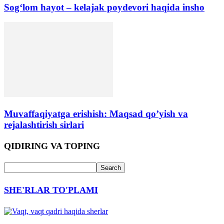
Sog‘lom hayot – kelajak poydevori haqida insho
Muvaffaqiyatga erishish: Maqsad qo’yish va
rejalashtirish sirlari
QIDIRING VA TOPING
SHE'RLAR TO'PLAMI