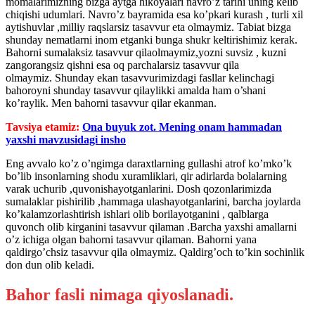
momalarimizning bizga aytga hikoyalari navro’z tarihi uning kelib
chiqishi udumlari. Navro’z bayramida esa ko’pkari kurash , turli xil
aytishuvlar ,milliy raqslarsiz tasavvur eta olmaymiz. Tabiat bizga
shunday nematlarni inom etganki bunga shukr keltirishimiz kerak.
Bahorni sumalaksiz tasavvur qilaolmaymiz,yozni suvsiz , kuzni
zangorangsiz qishni esa oq parchalarsiz tasavvur qila
olmaymiz. Shunday ekan tasavvurimizdagi fasllar kelinchagi
bahoroyni shunday tasavvur qilaylikki amalda ham o’shani
ko’raylik. Men bahorni tasavvur qilar ekanman.
Tavsiya etamiz:
Ona buyuk zot. Mening onam hammadan
yaxshi mavzusidagi insho
Eng avvalo ko’z o’ngimga daraxtlarning gullashi atrof ko’mko’k
bo’lib insonlarning shodu xuramliklari, qir adirlarda bolalarning
varak uchurib ,quvonishayotganlarini. Dosh qozonlarimizda
sumalaklar pishirilib ,hammaga ulashayotganlarini, barcha joylarda
ko’kalamzorlashtirish ishlari olib borilayotganini , qalblarga
quvonch olib kirganini tasavvur qilaman .Barcha yaxshi amallarni
o’z ichiga olgan bahorni tasavvur qilaman. Bahorni yana
qaldirgo’chsiz tasavvur qila olmaymiz. Qaldirg’och to’kin sochinlik
don dun olib keladi.
Bahor fasli nimaga qiyoslanadi.