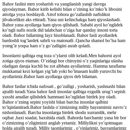
Bahor faslini men yosharish va yangilanish yangi davrga
qiyoslayman. Bahor kirib kelishi bilan o’zining ko’mko’k libosini
atrofga yoya boshlaydi. Atrof tobora go’zallashib nafislikni
jilvakorlikni aks ettiradi. Yana uni kelinchakga ham qiyoslashadi.
Bahor yana ayollarga ham qiyos qilishadi. Sababi ayol ko’nglidek
ko’ngli nafis nozik did talabchan o’ziga har qanday insoni torta
oladi. Bahor fallarning fayz hisoblanadi. Bahor fasli ayollardek
bardoshli tog’lardek sabrli va matonatli .Qancha shamol bo’lsa ham
yomg’ir yoqsa ham o’z go’zalligini asrab qoladi.
Insonlarni qalbiga eng toza o’ylarni olib keladi.Men bahorni ayol
zotiga qiyos etaman. O’zidagi bor chiroyini o’z yaqinlariga ulasha
oladigan daraja kuchli bu zot albbata ayollarimiz. Hamma taraflama
mukkamal kezi kelgan yig’lab yoki bo’lmasam kulib yuruvchi bu
ayollarimiz.Bahor ham ayollarga qiyos deb bilaman.
Bahor fasllar ichida nafosati , go’zalligi , yosharish, yashnashi bilan
ajralib turadi.Yana bahor fasli insonlar qalbiga ezgulik urug’i sepish
yaxshi amallar qilishdek hammani ko’nglidan birdek joy oladi.
Bahor o’zning sepini yoyishi bilan barcha insonlar qalbini
to’lqinlantiradi.Bahor faslida o’zimizning milliy bayramimiz navro’z
nishonlanadi. Barcha insonlarga birdek shodu xurramlik, mehr
oqibat ,baxt soadat, baxshida etadi. Bahorda barchamiz yana bir bor
o’zimizning o’zligimizni anglab yetamiz. Milliylikni yo’qotmagan
holda ajralib turadi. Milliy taomlarimiz , o’yinlarimiz, bayramlarimiz