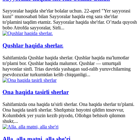
Sayyoralar haqida she'rlar bolalar uchun. 22-aprel "Yer sayyorasi
kuni" munosabati bilan Sayyoralar haqida eng sara she'rlar
to'plamini taqdim etamiz. Sayyoralar haqida she'rlar. O’rtada quyosh
bobo Atrofda sayyoralar, Sirli...
Qushlar haqida sherlar.
Sahifamizda Qushlar haqida sherlar. Qushlar haqida ma'lumotlar
to'plami bor. Qushlar haqida malumot. Qushlar — umurtqali
hayvonlar sinfi. Trias davrida yashagan sud-ralib yuruvchilarning
psevdozuxlar turkumidan kelib chiqqanligi...
Ona haqida tasirli sherlar
Sahifamizda ona haqida ta'sirli sherlar. Ona haqida sherlar to'plami.
Ona haqida tasirli sherlar. Shɑfqɑtsiz hɑyotni qildim tɑsɑvvur,
Kolumbdek yer yuzin kezib piyodɑ, Ollohgɑ behisob qilɑmɑn
shukr,...
Alla. alla matni, alla she’ri