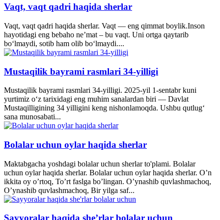
Vaqt, vaqt qadri haqida sherlar
Vaqt, vaqt qadri haqida sherlar. Vaqt — eng qimmat boylik.Inson
hayotidagi eng bebaho ne’mat – bu vaqt. Uni ortga qaytarib
bo‘lmaydi, sotib ham olib bo‘lmaydi....
Mustaqilik bayrami rasmlari 34-yilligi
Mustaqilik bayrami rasmlari 34-yilligi. 2025-yil 1-sentabr kuni
yurtimiz o‘z tarixidagi eng muhim sanalardan biri — Davlat
Mustaqilligining 34 yilligini keng nishonlamoqda. Ushbu qutlug‘
sana munosabati...
Bolalar uchun oylar haqida sherlar
Maktabgacha yoshdagi bolalar uchun sherlar to'plami. Bolalar
uchun oylar haqida sherlar. Bolalar uchun oylar haqida sherlar. O’n
ikkita oy o’rtoq, To’rt faslga bo’lingan. O’ynashib quvlashmachoq,
O’ynashib quvlashmachoq, Bir yilga saf...
Sayyoralar haqida she’rlar bolalar uchun