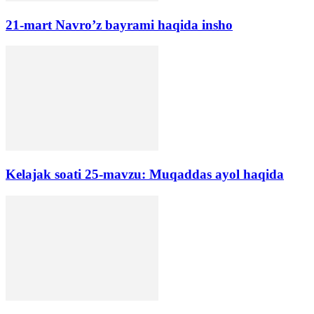
21-mart Navro’z bayrami haqida insho
Kelajak soati 25-mavzu: Muqaddas ayol haqida