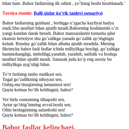
bilan ham .Bahor fasllarning ilk odimi , yo’lning boshi hisoblanadi.’
Tavsiya etamiz:
Balli qizlar ko’rik tanlovi ssenariysi
Bahor fasllarning gulshani , borliqga o’zgacha kayfiyat hadya
etadi.Shu taraflari bilan ajralib turadi.Bahorning boshlanishi o’zi
yangi kundan darak beradi. Bahor manzaralarini tomasha qilar
ekansiz beixtiyor shu go’zalikga yanada go’zallik qo’shgingiz
keladi. Bunday go’zallik bilan albatta ajralib turadida. Mening
fikrimcha bahor fasli fasllar ichida milliylikga boyligi, go’zalikga
hammohangligi, mehrliligi,yaratish, yaralish, nafislik va boshqa
taraflari bilan ajralib turadi. Sanasak juda ko’p eng asosiy bu
milliylikga uyg’uligi bilan.
To’rt faslning tanho malikasi sen,
Tugal go’zallikning nihoyasi sen,
Oshiq-ma’shuqlarning tamannosi sen!
Qayta ketmas bo’lib keldingmi, bahor?
Yer birla osmonning tillaqoshi sen,
Aytar qo’shig’imning avval-boshi sen,
Oltin beshigimning safardoshi sen!
Qayta ketmas bo’lib keldingmi, bahor?
Bahor fasllar kelinchagi.