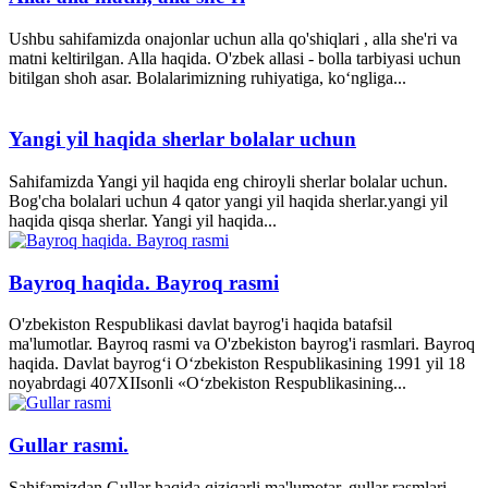
Ushbu sahifamizda onajonlar uchun alla qo'shiqlari , alla she'ri va
matni keltirilgan. Alla haqida. O'zbek allasi - bolla tarbiyasi uchun
bitilgan shoh asar. Bolalarimizning ruhiyatiga, ko‘ngliga...
Yangi yil haqida sherlar bolalar uchun
Sahifamizda Yangi yil haqida eng chiroyli sherlar bolalar uchun.
Bog'cha bolalari uchun 4 qator yangi yil haqida sherlar.yangi yil
haqida qisqa sherlar. Yangi yil haqida...
Bayroq haqida. Bayroq rasmi
O'zbekiston Respublikasi davlat bayrog'i haqida batafsil
ma'lumotlar. Bayroq rasmi va O'zbekiston bayrog'i rasmlari. Bayroq
haqida. Davlat bayrog‘i O‘zbekiston Respublikasining 1991 yil 18
noyabrdagi 407­XII­sonli «O‘zbekiston Respublikasining...
Gullar rasmi.
Sahifamizdan Gullar haqida qiziqarli ma'lumotar, gullar rasmlari