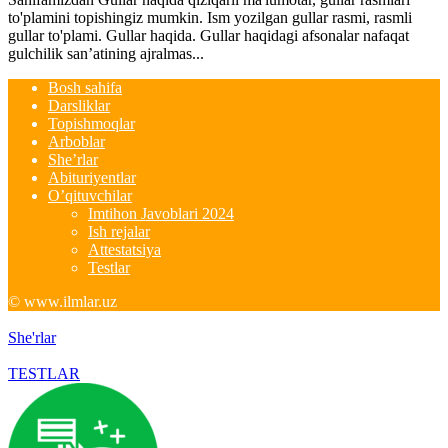
to'plamini topishingiz mumkin. Ism yozilgan gullar rasmi, rasmli
gullar to'plami. Gullar haqida. Gullar haqidagi afsonalar nafaqat
gulchilik san’atining ajralmas...
Bosh sahifa
Darsliklar
Topishmoqlar
Arboblar
She’rlar
Abituriyentlar
O’qituvchilar
Imtihon Javoblari 2024
Ish rejalar
Attestatsiya
Testlar
© www.ilmlar.uz
She'rlar
TESTLAR