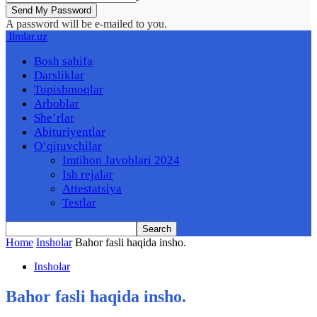
A password will be e-mailed to you.
Ilmlar.uz
Bosh sahifa
Darsliklar
Topishmoqlar
Arboblar
She’rlar
Abituriyentlar
O’qituvchilar
Imtihon Javoblari 2024
Ish rejalar
Attestatsiya
Testlar
Home
Insholar
Bahor fasli haqida insho.
Insholar
Bahor fasli haqida insho.